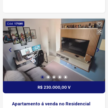
cozinha e quartos automatizados (liga e desliga
pelo celular ou alexa), fechadura digital, ar
condicionado instalado na suíte principal,
aquecedor a gás RHEM 30L, ducha aquaplus nos
Cód.
171581
dois banheiros. Acabamentos de alto nível,
portobello, Nina Martinelli, quartzito taj mahal. 2
garagens cobertas Aceitamos propostas e
estudas porteira fechada Aceita permuta em
carros ou unidade no empreendimento Áureo
Portal da Colina Próximo ao campolim
R$ 230.000,00 V
Apartamento á venda no Residencial