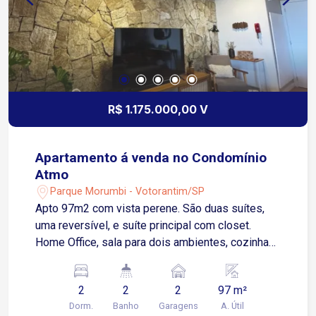
R$ 1.175.000,00 V
Apartamento á venda no Condomínio
Atmo
Parque Morumbi - Votorantim/SP
Apto 97m2 com vista perene. São duas suítes,
uma reversível, e suíte principal com closet.
Home Office, sala para dois ambientes, cozinha
ampla. Imóvel com vista permanente! Todos os
ambientes com preparação para ar condicionado,
2
2
2
97 m²
todas as janelas dos quartos e Home com
Dorm.
Banho
Garagens
A. Útil
preparação para automação, interruptores da sala,