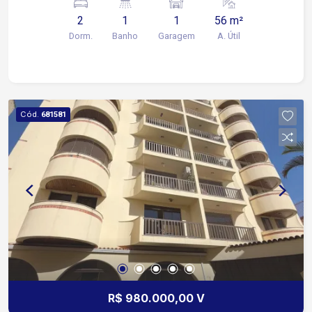
2
1
1
56 m²
Dorm.
Banho
Garagem
A. Útil
Cód.
681581
R$ 980.000,00 V