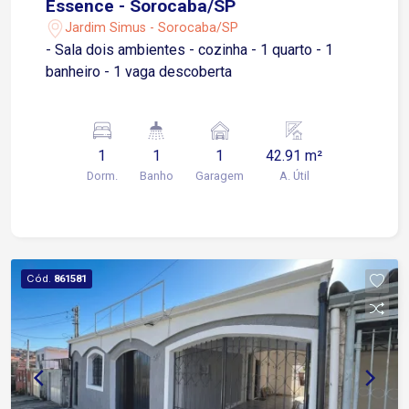
Essence - Sorocaba/SP
Jardim Simus - Sorocaba/SP
- Sala dois ambientes - cozinha - 1 quarto - 1
banheiro - 1 vaga descoberta
1
1
1
42.91 m²
Dorm.
Banho
Garagem
A. Útil
Cód.
861581