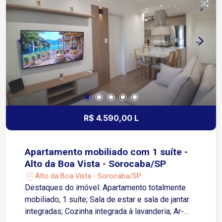
espaço; 2 vagas de garagem cobertas; Portão
eletrônico, oferecendo mais segurança e
comodidade. Dimensões: Área do terreno: 132 m²
Área construída: 127 m² Uma excelente
oportunidade para quem deseja morar com
conforto, segurança e em um imóvel com
excelente aproveitamento dos espaços. Agende
uma visita e venha conhecer seu novo lar!
R$ 4.590,00 L
Apartamento mobiliado com 1 suíte -
Alto da Boa Vista - Sorocaba/SP
Alto da Boa Vista - Sorocaba/SP
Destaques do imóvel: Apartamento totalmente
mobiliado; 1 suíte; Sala de estar e sala de jantar
integradas; Cozinha integrada à lavanderia; Ar-