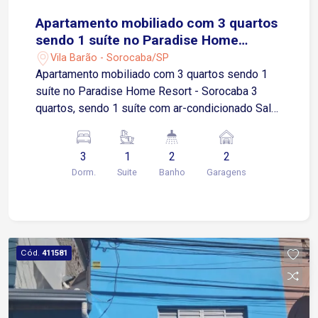
Apartamento mobiliado com 3 quartos
sendo 1 suíte no Paradise Home
Resort - Sorocaba
Vila Barão - Sorocaba/SP
Apartamento mobiliado com 3 quartos sendo 1
suíte no Paradise Home Resort - Sorocaba 3
quartos, sendo 1 suíte com ar-condicionado Sala
de jantar e sala dois ambientes, com ar-
condicionado Varanda gourmet com armário e
3
1
2
2
sacada fechada com blindex Cozinha completa
Dorm.
Suite
Banho
Garagens
integrada à lavanderia Banheiro social 2 vagas de
garagem, sendo 1 coberta e 1 descoberta
Localizado no Paradise Home Resort Sorocaba,
na Vila Barão, região com excelente infraestrutura
e mobilidade A 1 minuto da Avenida General
Cód.
411581
Osório, principal via de acesso ao centro e a
diversos comércios A 7 minutos da Avenida
Afonso Vergueiro, próximo ao Terminal São
Paulo, mercado, serviços e conveniências A 9