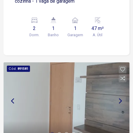
cozinha - 1 vaga de garagem
2
1
1
47 m²
Dorm.
Banho
Garagem
A. Útil
Cód.
891581