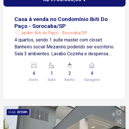
compartilhado Lavanderia compartilhada More
com conforto, praticidade e excelente localização
neste belíssimo apartamento totalmente
Casa á venda no Condomínio Ibiti Do
mobiliado, pronto para morar.
Paço - Sorocaba/SP
Jardim Ibiti do Paço - Sorocaba/SP
4 quartos, sendo 1 suíte master com closet.
Banheiro social Mezanino podendo ser escritório.
Sala 3 ambientes. Lavabo Cozinha e despensa.
Área de lazer com piscina, churrasqueira, fogão à
lenha, forno de pizza. 4 vagas de garagem.
4
1
2
4
Condomínio conta com quadra poliesportiva,
Dorm.
Suite
Banho
Garagens
pista de skate, pista de caminhada, sala de
ginástica, quiosque, salão de festas, ronda 24 hs.
Cód.
021581