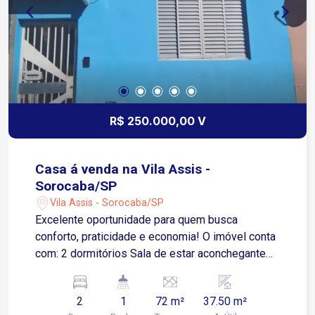
minutos das avenidas Dom Aguirre e São Paulo
Condomínio com piscina e lazer completo
Estrutura com salão de festas, beach tênis, salão
de jogos, spa, piscina adulto e infantil,
churrasqueira, playground e áreas de convivência
Portaria monitorada garantindo segurança e
tranquilidade Entre em contato e agende sua
R$ 250.000,00 V
visita!
Casa á venda na Vila Assis -
Sorocaba/SP
Vila Assis - Sorocaba/SP
Excelente oportunidade para quem busca
conforto, praticidade e economia! O imóvel conta
com: 2 dormitórios Sala de estar aconchegante
Cozinha funcional 1 banheiro social Sem vaga de
garagem Diferenciais do imóvel: Quarto de
2
1
72 m²
37.50 m²
solteiro com guarda-roupa planejado 3 aparelhos