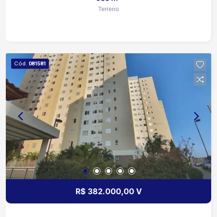
m² de área total 10 metros de frente por 30
Terreno
metros de profundidade Terreno plano e bem
localizado Próximo à portaria Excelente
aproveitamento para projetos residenciais
modernos Ideal para construção de imóvel de
alto padrão
Cód.
081581
R$ 382.000,00 V