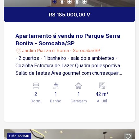
R$ 185.000,00 V
Apartamento á venda no Parque Serra
Bonita - Sorocaba/SP
Jardim Piazza di Roma - Sorocaba/SP
- 2 quartos - 1 banheiro - sala dois ambientes -
Cozinha Estrutura de Lazer Quadra poliesportiva
Salão de festas Área gourmet com churrasqueira
Playground Espaço fitness/academia ao ar livre
Segurança e Infraestrutura Portaria 24 horas com
2
1
1
42 m²
controle de acesso, monitoramento interno,
Dorm.
Banho
Garagem
A. Útil
vagas de garagem (para moradores)
Acessibilidade (rampas e corrimãos)
Cód.
591581