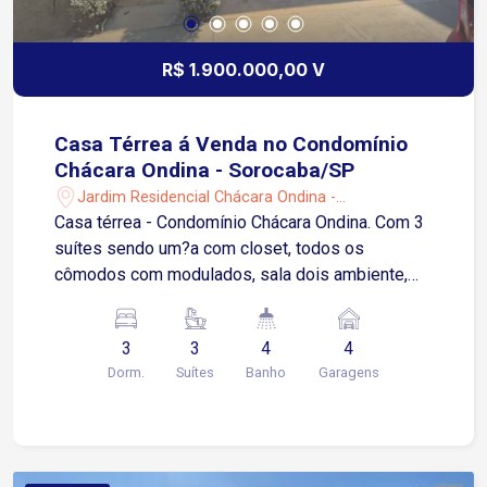
R$ 1.900.000,00 V
Casa Térrea á Venda no Condomínio
Chácara Ondina - Sorocaba/SP
Jardim Residencial Chácara Ondina -
Sorocaba/SP
Casa térrea - Condomínio Chácara Ondina. Com 3
suítes sendo um?a com closet, todos os
cômodos com modulados, sala dois ambiente,
banheiro social, escritório, cozinha, piscina
aquecida, área de serviço, espaço gourmet, 4
3
3
4
4
vagas de garagem sendo 2 cobertas.
Dorm.
Suítes
Banho
Garagens