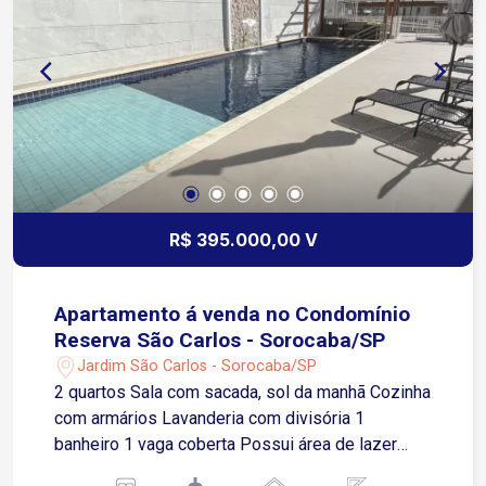
planejados; Suíte master com closet; Lavabo;
Área de serviço; 3 vagas de garagem.
Localização privilegiada - Campolim Localizado
em uma das regiões mais valorizadas de
Sorocaba, o condomínio oferece fácil acesso aos
principais pontos da cidade: Aproximadamente 3
minutos do Shopping Iguatemi Esplanada; Cerca
de 2 minutos da Rodovia Raposo Tavares;
Aproximadamente 5 minutos do Mercadão
R$ 395.000,00 V
Campolim; Próximo a supermercados, escolas,
farmácias, restaurantes, academias e diversos
serviços. Ideal para quem busca qualidade de
Apartamento á venda no Condomínio
vida, praticidade e segurança em um condomínio
Reserva São Carlos - Sorocaba/SP
moderno, em uma localização estratégica.
Jardim São Carlos - Sorocaba/SP
Agende sua visita e venha conhecer este
2 quartos Sala com sacada, sol da manhã Cozinha
excelente imóvel!
com armários Lavanderia com divisória 1
banheiro 1 vaga coberta Possui área de lazer
completa Com piscina aquecida!