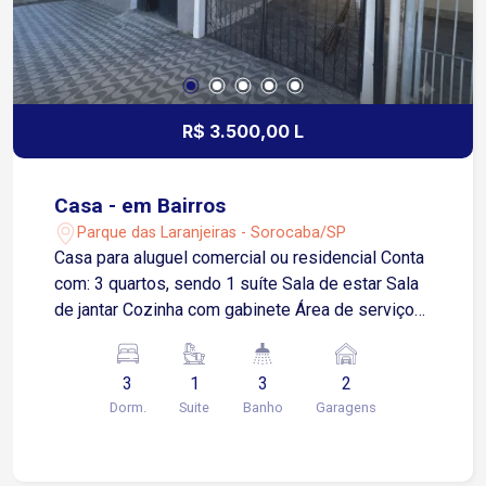
R$ 3.500,00 L
Casa - em Bairros
Parque das Laranjeiras - Sorocaba/SP
Casa para aluguel comercial ou residencial Conta
com: 3 quartos, sendo 1 suíte Sala de estar Sala
de jantar Cozinha com gabinete Área de serviço
Quintal Área gourmet com churrasqueira Quarto
de despejo Banheiro externo Garagem coberta
3
1
3
2
para 2 carros A menos de 100 metros da Avenida
Dorm.
Suite
Banho
Garagens
Dr. Ulysses Guimarães Apenas 5 minutos da
Avenida Itavuvu e do Shopping Cidade Sorocaba
7 minutos da Avenida Dom Aguirre Apenas 8