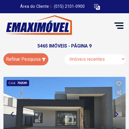
Área do Cliente
|
(015) 2101-0900
5465 IMÓVEIS - PÁGINA 9
Refinar Pesquisa
Cód.
702581