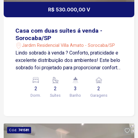
R$ 530.000,00 V
Casa com duas suítes á venda -
Sorocaba/SP
Jardim Residencial Villa Amato - Sorocaba/SP
Lindo sobrado à venda ? Conforto, praticidade e
excelente distribuição dos ambientes! Este belo
sobrado foi projetado para proporcionar conforto
e funcionalidade em todos os espaços. Com
ambientes bem distribuídos e ótima iluminação
2
2
3
2
natural, é a opção ideal para quem busca um
Dorm.
Suítes
Banho
Garagens
imóvel pronto para morar. Características do
imóvel: 2 suítes amplas e aconchegantes; Sala
para 2 ambientes, perfeita para receber
familiares e amigos; Cozinha integrada,
proporcionando praticidade e modernidade;
Cód.
741581
Lavabo; Área de serviço; Quintal com ótimo