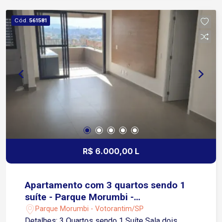
minutos da Zona Industrial Região com fácil
acesso a comércios, supermercados, escolas,
Cód.
561581
farmácias e diversos serviços.
R$ 6.000,00 L
Apartamento com 3 quartos sendo 1
suíte - Parque Morumbi -
Votorantim/SP
Parque Morumbi - Votorantim/SP
Detalhes: 3 Quartos sendo 1 Suíte Sala dois