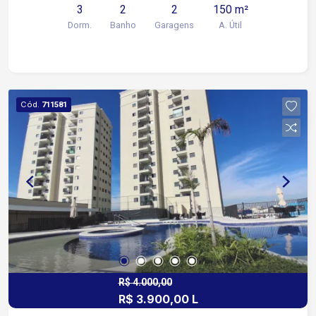
3
2
2
150 m²
Florestal Villagio, região tranquila e valorizada de
Dorm.
Banho
Garagens
A. Útil
Sorocaba Aproximadamente 5 minutos da
Avenida Vinicius de Moraes Cerca de 8 minutos
das Avenidas Ipanema e Itavuvu Fácil acesso ao
Shopping Cidade Sorocaba, com ampla oferta de
comércios, serviços, escolas e transporte
Cód.
711581
Condomínio com lazer e comodidade: Playground
Academia Campo society Quadra poliesportiva 2
novas áreas sociais em construção 2 salões de
festas Mini mercado interno Entre em contato e
agende sua visita!
R$ 4.000,00
R$ 3.900,00 L