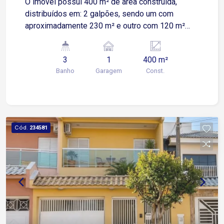
O imóvel possui 400 m² de área construída,
distribuídos em: 2 galpões, sendo um com
aproximadamente 230 m² e outro com 120 m²
Escritório no piso superior com 2 salas Cozinha
Banheiros e vestiário Lavabo no galpão dos
3
1
400 m²
fundos Plataforma para carga e descarga de
Banho
Garagem
Const.
caminhões Sua localização é um grande
diferencial, com acesso rápido às principais vias
da cidade: Apenas 2 minutos da Rodovia Raposo
Tavares 7 minutos da Rua Dr. Américo Figueiredo
6 minutos da Rua Dr. Luiz Mendes de Almeida 10
Cód.
234581
minutos da Rodovia João Leme dos Santos 12
minutos da Avenida Dr. Armando Pannunzio
Excelente oportunidade para empresas que
buscam um imóvel amplo, funcional e com
localização estratégica para logística e
operações