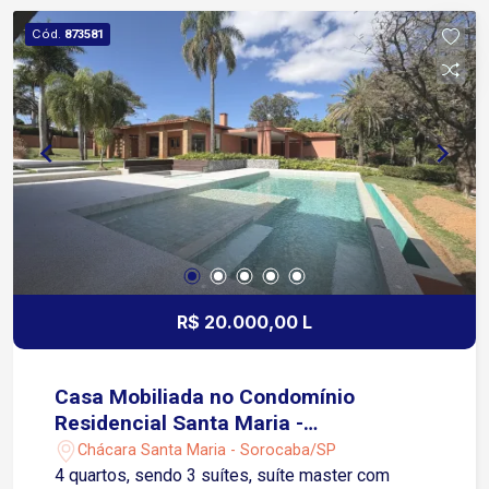
Cód.
873581
R$ 20.000,00 L
Casa Mobiliada no Condomínio
Residencial Santa Maria -
Sorocaba/SP
Chácara Santa Maria - Sorocaba/SP
4 quartos, sendo 3 suítes, suíte master com