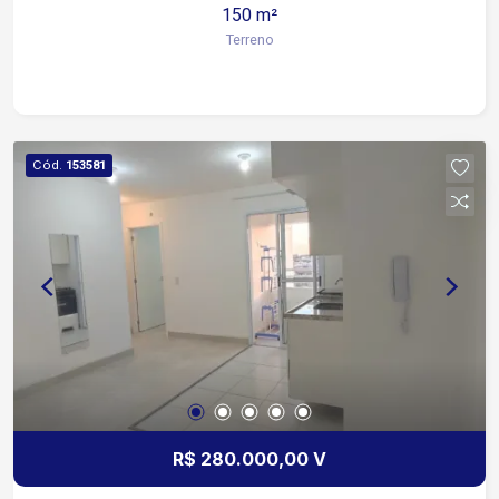
150 m²
Terreno
Cód.
153581
R$ 280.000,00 V