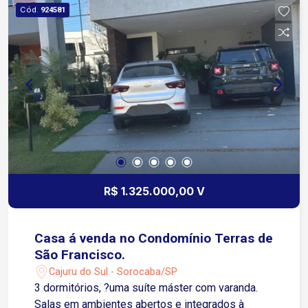
tradicionais de Sorocaba Agende uma visita e
Cód.
924581
venha conhecer seu novo lar!
R$ 1.325.000,00 V
Casa á venda no Condomínio Terras de
São Francisco.
Cajuru do Sul - Sorocaba/SP
3 dormitórios, ?uma suíte máster com varanda.
Salas em ambientes abertos e integrados à