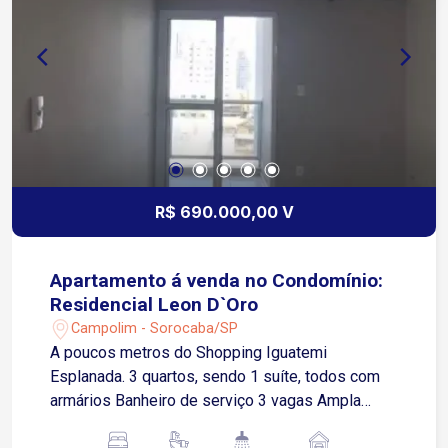
horas. Apenas 4 minutos da Av. Dom Aguirre 7
minutos do Jardim Botânico de Sorocaba 9
minutos da Av. Itavuvu 9 minutos do Shopping
Cidade Sorocaba
R$ 690.000,00 V
Apartamento á venda no Condomínio:
Residencial Leon D`Oro
Campolim - Sorocaba/SP
A poucos metros do Shopping Iguatemi
Esplanada. 3 quartos, sendo 1 suíte, todos com
armários Banheiro de serviço 3 vagas Ampla
cozinha Ar condicionado Área de serviço