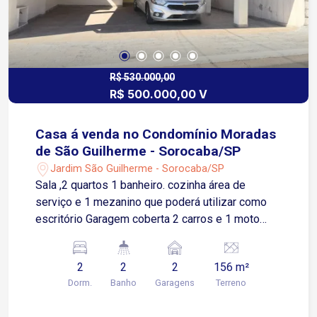
R$ 530.000,00
R$ 500.000,00 V
Casa á venda no Condomínio Moradas
de São Guilherme - Sorocaba/SP
Jardim São Guilherme - Sorocaba/SP
Sala ,2 quartos 1 banheiro. cozinha área de
serviço e 1 mezanino que poderá utilizar como
escritório Garagem coberta 2 carros e 1 moto
Edícula com área com churrasqueira , banheiro e 1
cômodo parte de cima
2
2
2
156 m²
Dorm.
Banho
Garagens
Terreno