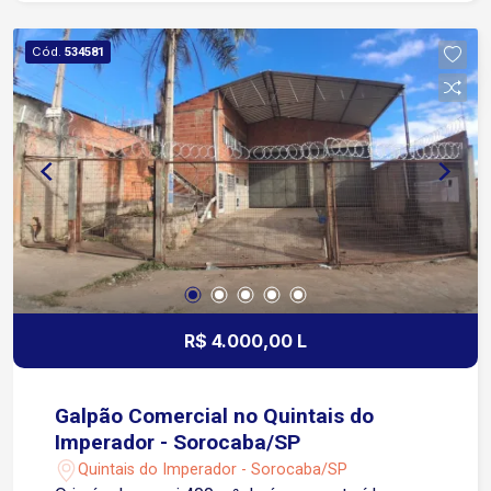
Cerca de 5 minutos da Rodovia Raposo Tavares
Aproximadamente 6 minutos do Tauste
Cód.
534581
Supermercados Aproximadamente 8 minutos do
Sam`s Club Região com ampla oferta de
supermercados, farmácias, escolas, academias,
restaurantes, padarias e diversos comércios e
serviços Condomínio Portaria 24 horas Piscina
Academia Salão de festas Espaço gourmet
Playground
R$ 4.000,00 L
Galpão Comercial no Quintais do
Imperador - Sorocaba/SP
Quintais do Imperador - Sorocaba/SP