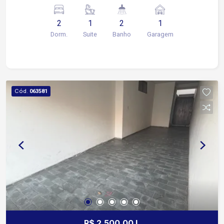
2
1
2
1
Dorm.
Suite
Banho
Garagem
Cód.
063581
R$ 2.500,00 L