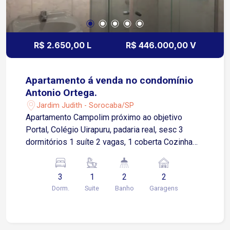
R$ 2.650,00 L
R$ 446.000,00 V
Apartamento á venda no condomínio
Antonio Ortega.
Jardim Judith - Sorocaba/SP
Apartamento Campolim próximo ao objetivo
Portal, Colégio Uirapuru, padaria real, sesc 3
dormitórios 1 suíte 2 vagas, 1 coberta Cozinha
Lavanderia Sacada 90,8 metros Sem elevador
3
1
2
2
Dorm.
Suite
Banho
Garagens