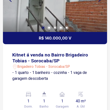
visita e conhecer pessoalmente o potencial
deste terreno.
R$ 140.000,00 V
Kitnet á venda no Bairro Brigadeiro
Tobias - Sorocaba/SP
Brigadeiro Tobias - Sorocaba/SP
- 1 quarto - 1 banheiro - cozinha - 1 vaga de
garagem descoberta
1
1
1
40 m²
Dorm.
Banho
Garagem
A. Útil