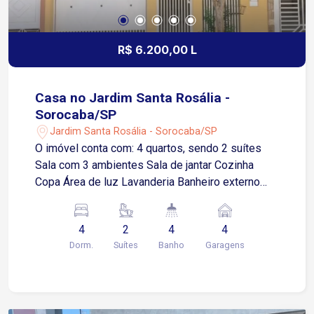
R$ 6.200,00 L
Casa no Jardim Santa Rosália -
Sorocaba/SP
Jardim Santa Rosália - Sorocaba/SP
O imóvel conta com: 4 quartos, sendo 2 suítes
Sala com 3 ambientes Sala de jantar Cozinha
Copa Área de luz Lavanderia Banheiro externo
Lavabo Quintal Área gourmet com fogão a lenha
Sótão 4 vagas de garagem, sendo 2 cobertas
4
2
4
4
Apenas 1 minuto da Avenida Aparecida Apenas 1
Dorm.
Suítes
Banho
Garagens
minuto da Avenida Dom Aguirre 5 minutos da
Avenida São Paulo 7 minutos da Avenida Três de
Março Uma excelente oportunidade para quem
deseja morar em um dos bairros mais