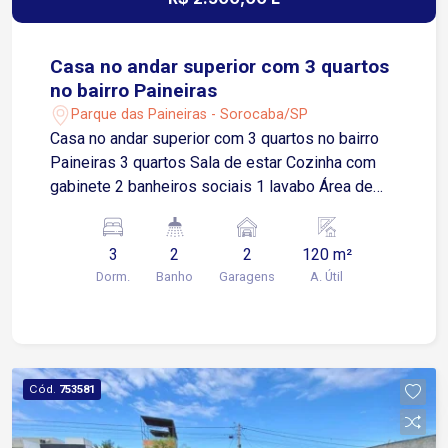
Casa no andar superior com 3 quartos
no bairro Paineiras
Parque das Paineiras - Sorocaba/SP
Casa no andar superior com 3 quartos no bairro
Paineiras 3 quartos Sala de estar Cozinha com
gabinete 2 banheiros sociais 1 lavabo Área de
serviço 2 vagas de garagem cobertas
Localização Localizada no Parque das Paineiras,
3
2
2
120 m²
bairro com fácil acesso às principais regiões de
Dorm.
Banho
Garagens
A. Útil
Sorocaba Aproximadamente 3 minutos da
Avenida Ipanema Cerca de 5 minutos da Avenida
Itavuvu Aproximadamente 8 minutos do Shopping
Cidade Sorocaba Fácil acesso à Avenida Dom
Aguirre em cerca de 12 minutos
Cód.
753581
Aproximadamente 15 minutos do Centro de
Sorocaba Região próxima a supermercados,