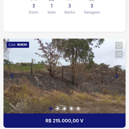
Armários na cozinha Armários no quarto
3
1
3
3
Churrasqueira Varanda Condomínio completo,
Dorm.
Suite
Banho
Garagens
com elevador e vaga coberta
Cód.
804581
R$ 215.000,00 V