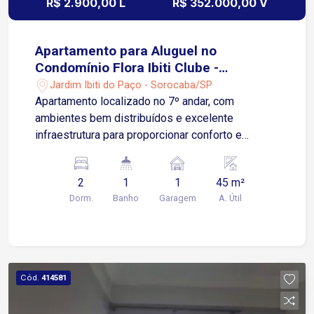
R$ 2.900,00 L
R$ 352.000,00 V
Apartamento para Aluguel no
Condomínio Flora Ibiti Clube -
Sorocaba/SP
Jardim Ibiti do Paço - Sorocaba/SP
Apartamento localizado no 7º andar, com
ambientes bem distribuídos e excelente
infraestrutura para proporcionar conforto e
praticidade. Valor do aluguel já incluso
condomínio e IPTU. O imóvel conta com: Sala de
2
1
1
45 m²
estar com ar-condicionado; Sacada; Cozinha
Dorm.
Banho
Garagem
A. Útil
planejada com armários e cooktop; Área de
serviço; 2 quartos, sendo 1 com armário; Banheiro
com gabinete e box em vidro Blindex; 1 vaga de
garagem descoberta Condomínio Clube
completo, oferecendo: Piscina; Playground; Mini
Cód.
414581
mercado; Salão de festas; Espaço gourmet;
Quadra poliesportiva; Portaria e segurança 24