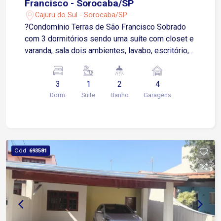
Francisco - Sorocaba/SP
Cajuru do Sul - Sorocaba/SP
?Condomínio Terras de São Francisco Sobrado
com 3 dormitórios sendo uma suíte com closet e
varanda, sala dois ambientes, lavabo, escritório,
cozinha,área de serviço, quintal espaço gourmet
com churrasqueira, 4 vagas de garagem sendo 2
3
1
2
4
cobertas, portaria 24h.
Dorm.
Suite
Banho
Garagens
Cód.
693581