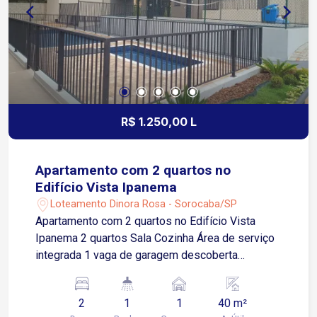
R$ 1.250,00 L
Apartamento com 2 quartos no
Edifício Vista Ipanema
Loteamento Dinora Rosa - Sorocaba/SP
Apartamento com 2 quartos no Edifício Vista
Ipanema 2 quartos Sala Cozinha Área de serviço
integrada 1 vaga de garagem descoberta
Condomínio com: Piscina Salão de festas Quadra
de areia Portaria 24 horas Segurança e
2
1
1
40 m²
comodidade para toda a família Apenas 400