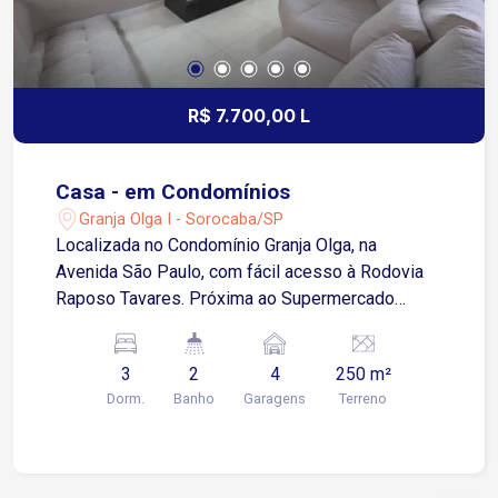
R$ 7.700,00 L
Casa - em Condomínios
Granja Olga I - Sorocaba/SP
Localizada no Condomínio Granja Olga, na
Avenida São Paulo, com fácil acesso à Rodovia
Raposo Tavares. Próxima ao Supermercado
Confiança, Shopping Granja Olga, churrascarias,
escolas, farmácias e diversos comércios e
3
2
4
250 m²
serviços. Sobre o imóvel: 3 Quartos 2 banheiros
Dorm.
Banho
Garagens
Terreno
Sala de estar Sala de jantar Sala de TV no
mezanino Escritório no piso inferior Cozinha com
armários planejados e despensa Lavanderia com
armários Quintal com espaço gourmet