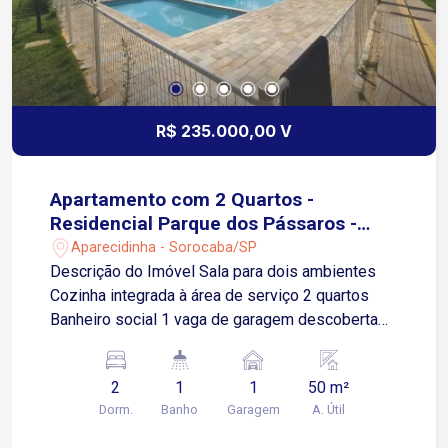
praticidade e qualidade de vida no dia a dia.
Agende sua visita!
R$ 235.000,00 V
Apartamento com 2 Quartos -
Residencial Parque dos Pássaros -
Sorocaba/SP
Aparecidinha - Sorocaba/SP
Descrição do Imóvel Sala para dois ambientes
Cozinha integrada à área de serviço 2 quartos
Banheiro social 1 vaga de garagem descoberta
Infraestrutura do Condomínio Piscina para lazer
Espaço gourmet com churrasqueira Playground
2
1
1
50 m²
para crianças Pet place para os animais de
Dorm.
Banho
Garagem
A. Útil
estimação Praça de convivência arborizada
Academia ao ar livre Localização Localizado na