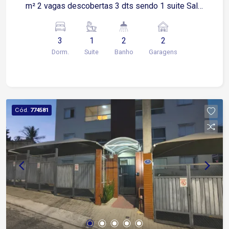
m² 2 vagas descobertas 3 dts sendo 1 suite Sala
2 ambientes Cozinha Área de luz
3
1
2
2
Dorm.
Suite
Banho
Garagens
Cód.
774581