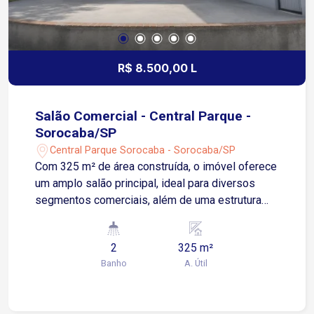
R$ 8.500,00 L
Salão Comercial - Central Parque -
Sorocaba/SP
Central Parque Sorocaba - Sorocaba/SP
Com 325 m² de área construída, o imóvel oferece
um amplo salão principal, ideal para diversos
segmentos comerciais, além de uma estrutura
completa para atender às necessidades da sua
empresa. Destaques do imóvel: Salão comercial
2
325 m²
Cozinha espaçosa com churrasqueira Depósito
Banho
A. Útil
para armazenamento 2 banheiros Sala nos
fundos, ideal para escritório, com saída lateral
independente Varanda frontal. Localização