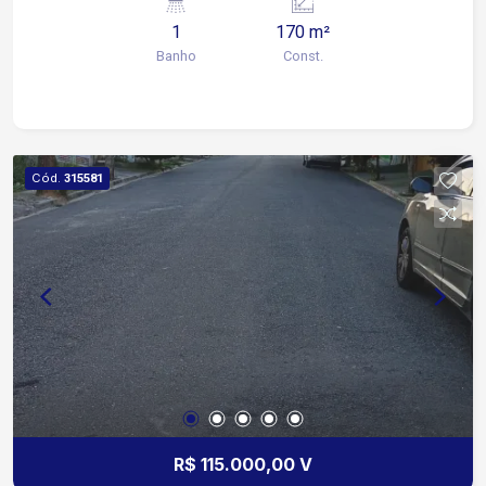
rápido acesso a importantes avenidas e rodovias
1
170 m²
Distâncias aproximadas: 2 minutos da Avenida
Banho
Const.
General Carneiro 1 minuto da Avenida Santa Cruz
6 minutos da Avenida Washington Luiz 7 minutos
da Avenida Doutor Afonso Vergueiro 9 minutos
da Rodovia Raposo Tavares Galpão comercial de
esquina, com ótima visibilidade e fácil acesso às
Cód.
315581
principais vias da cidade.
R$ 115.000,00 V