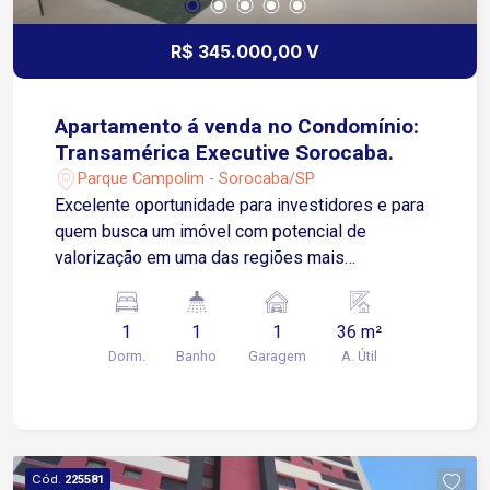
R$ 345.000,00 V
Apartamento á venda no Condomínio:
Transamérica Executive Sorocaba.
Parque Campolim - Sorocaba/SP
Excelente oportunidade para investidores e para
quem busca um imóvel com potencial de
valorização em uma das regiões mais
estratégicas de Sorocaba Flat localizado no
Transamérica Executive Sorocaba, hotel
1
1
1
36 m²
reconhecido pela qualidade dos serviços,
Dorm.
Banho
Garagem
A. Útil
excelente localização e alta procura por
hóspedes em viagens de negócios, eventos,
tratamentos médicos e turismo. A unidade é
confortável, funcional e está pronta para uso,
contando com ar-condicionado, TV, internet,
Cód.
225581