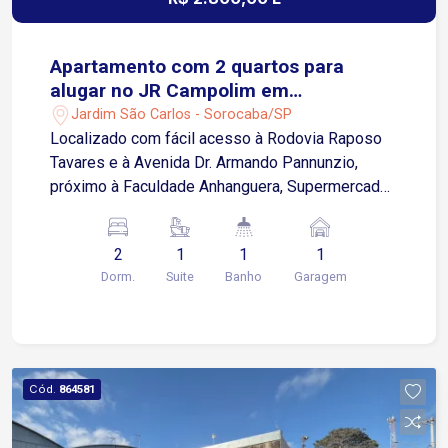
Apartamento com 2 quartos para
alugar no JR Campolim em
Sorocaba/SP
Jardim São Carlos - Sorocaba/SP
Localizado com fácil acesso à Rodovia Raposo
Tavares e à Avenida Dr. Armando Pannunzio,
próximo à Faculdade Anhanguera, Supermercado
Confiança, farmácias, restaurantes e diversos
comércios e serviços da região. Sobre o imóvel:
2
1
1
1
Totalmente mobiliado 2 Quartos, sendo 1 suíte
Dorm.
Suite
Banho
Garagem
com guarda-roupa de 3 portas de correr Sala de
estar com sofá de 2 lugares e rack com
iluminação em LED Sala de jantar com mesa
redonda e 4 cadeiras Cozinha e lavanderia com
armários planejados Cozinha equipada com
Cód.
864581
suggar e filtro de água Banheiro social e banheiro
da suíte com armários, espelhos e box