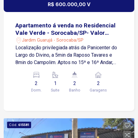
R$ 600.000,00 V
Apartamento á venda no Residencial
Vale Verde - Sorocaba/SP- Valor
Promocional de R$ 600.000,00
Jardim Guarujá - Sorocaba/SP
Localização privilegiada atrás da Panicenter do
Largo do Divino, a 5min da Raposo Tavares e
8min do Campolim. Aptos no 15º e 16º Andar,
67m2 com 2 dormitórios, sendo uma suíte, sala e
cozinha grandes e integradas, varanda grande, já
2
1
2
2
com Grill e com linda vista do pôr do sol. 2
Dorm.
Suite
Banho
Garagens
(DUAS) Vagas cobertas e fixas no nível da rua.
Condomínio Clube, com Portaria 24hs, Câmeras
Faciais, Academia completa, Academia de
Pilates, Piscinas com borda infinita, Salões de
Festa, Quadra Poliesportiva, CoWork equipado,
Cód.
615581
Espaço UBER, Elevador de Acessibilidade,
Choperia, Playground, Sala de Jogos e Meeting