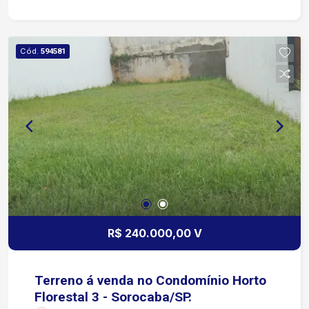
região de Aparecidinha, com fácil acesso ao
comércio local, escolas e transporte público
Aproximadamente 10 minutos até a Rodovia Dr.
Cód.
594581
Celso Charuri, por via arterial próxima Cerca de 5
minutos até o Supermercado Rede Bom Lugar
Também há bom acesso a outras vias
importantes da cidade, como avenidas que
conectam ao centro de Sorocaba e às regiões
Norte/Sul Região residencial, com tranquilidade e
boa mobilidade para deslocamentos diários Entre
em contato e agende sua visita!
R$ 240.000,00 V
Terreno á venda no Condomínio Horto
Florestal 3 - Sorocaba/SP.