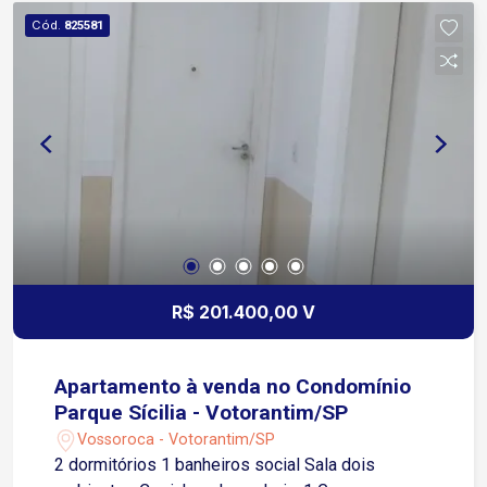
Diferenciais: Permanecem no imóvel os armários
Cód.
825581
planejados e os racks Garagem: 4 vagas, sendo 2
cobertas e 2 descobertas Ideal para quem
deseja morar em um condomínio de alto padrão,
com segurança, excelente localização e
ambientes amplos para toda a família. Agende
sua visita!
R$ 201.400,00 V
Apartamento à venda no Condomínio
Parque Sícilia - Votorantim/SP
Vossoroca - Votorantim/SP
2 dormitórios 1 banheiros social Sala dois