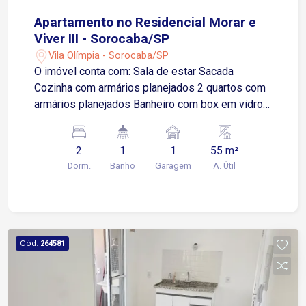
Apartamento no Residencial Morar e
Viver III - Sorocaba/SP
Vila Olímpia - Sorocaba/SP
O imóvel conta com: Sala de estar Sacada
Cozinha com armários planejados 2 quartos com
armários planejados Banheiro com box em vidro
Blindex e gabinete 1 vaga de garagem
descoberta Aproximadamente 300 metros da
2
1
1
55 m²
Avenida Itavuvu 7 minutos da Avenida Ipanema
Dorm.
Banho
Garagem
A. Útil
10 minutos da Avenida J. J. Lacerda 12 minutos
da Avenida Dom Aguirre Condomínio com lazer e
segurança: Portaria 24 horas Piscina adulto e
infantil Academia Mini mercado Playground
Espaço gourmet Salão de festas Entre em
Cód.
264581
contato para agendar uma visita e conhecer este
apartamento!