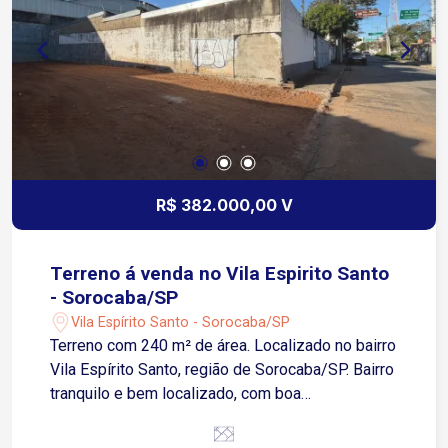
Aquecimento a gás Garagem: 1 vaga descoberta
Condomínio oferece: Portaria 24 horas Mini
mercado 24 horas Piscina Salão de festas Salão
de jogos Ideal para quem deseja morar em um
apartamento completo, mobiliado e com
excelente infraestrutura de lazer e segurança.
Agende sua visita!
R$ 382.000,00 V
Terreno á venda no Vila Espirito Santo
- Sorocaba/SP
Vila Espírito Santo - Sorocaba/SP
Terreno com 240 m² de área. Localizado no bairro
Vila Espírito Santo, região de Sorocaba/SP. Bairro
tranquilo e bem localizado, com boa
infraestrutura de comércio local e fácil acesso às
principais vias da cidade. Excelente oportunidade