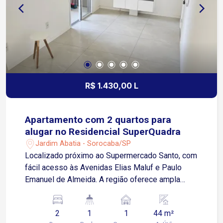
R$ 1.430,00 L
Apartamento com 2 quartos para
alugar no Residencial SuperQuadra
Jardim Abatia - Sorocaba/SP
Localizado próximo ao Supermercado Santo, com
fácil acesso às Avenidas Elias Maluf e Paulo
Emanuel de Almeida. A região oferece ampla
infraestrutura com padarias, restaurantes,
academias, farmácias e diversos comércios e
2
1
1
44 m²
serviços. Sobre o imóvel: 2 quartos Sala de estar