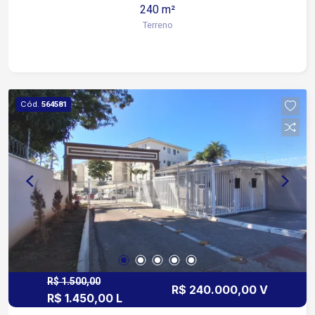
240 m²
para quem busca um lote com medidas amplas
Terreno
de frente, ideal para construção residencial.
Cód.
564581
R$ 1.500,00
R$ 240.000,00 V
R$ 1.450,00 L