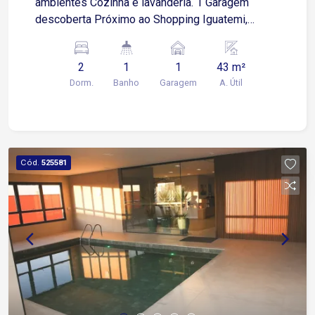
ambientes Cozinha e lavanderia. 1 Garagem
descoberta Próximo ao Shopping Iguatemi,
escolas e supermercados.
2
1
1
43 m²
Dorm.
Banho
Garagem
A. Útil
Cód.
525581