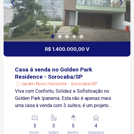
R$ 1.400.000,00 V
Casa á venda no Golden Park
Residence - Sorocaba/SP
Jardim Novo Horizonte - Sorocaba/SP
Viva com Conforto, Solidez e Sofisticação no
Golden Park Ipanema. Esta não é apenas mais
uma casa à venda com 3 suítes; é um projeto
sólido, planejado nos mínimos detalhes para
oferecer a máxima qualidade de vida na Zona
3
3
5
4
Norte de Sorocaba. O que torna este imóvel
Dorm.
Suítes
Banho
Garagens