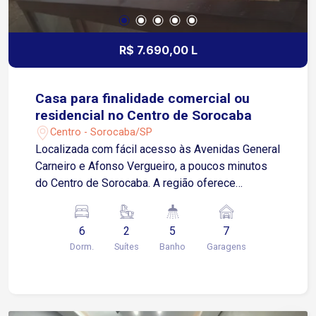
R$ 7.690,00 L
Casa para finalidade comercial ou
residencial no Centro de Sorocaba
Centro - Sorocaba/SP
Localizada com fácil acesso às Avenidas General
Carneiro e Afonso Vergueiro, a poucos minutos
do Centro de Sorocaba. A região oferece
infraestrutura completa, com escolas, padarias,
restaurantes, supermercados, farmácias e
6
2
5
7
diversos comércios e serviços. Sobre o imóvel: 3
Dorm.
Suítes
Banho
Garagens
quartos, sendo 1 suíte com armários planejados
2 quartos atendidos por banheiro social Sala de
jantar Sala principal (living) Sala/escritório
Cozinha com armários planejados Despensa Área