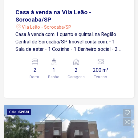
Casa á venda na Vila Leão -
Sorocaba/SP
Vila Leão - Sorocaba/SP
Casa à venda com 1 quarto e quintal, na Região
Central de Sorocaba/SP. Imóvel conta com: - 1
Sala de estar - 1 Cozinha - 1 Banheiro social - 2
Quartos - 1 Área de serviço coberta - 1 Quintal
amplo - 2 Vagas de garagem cobertas
2
1
2
200 m²
Destaques da localização: Com localização
Dorm.
Banho
Garagens
Terreno
privilegiada, com acesso a diversos comércios e
serviços da região. - 7 minutos de carro do
Centro - 8 minutos de carro da Padaria Real - 8
minutos de carro da Academia BlueFit - 9 minutos
de carro do Hospital Evangélico
Cód.
639581