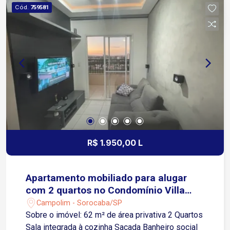
de serviço Dependência de empregada com
Cód.
759581
quarto e banheiro Área externa: Quintal com
acesso lateral independente Espaço gourmet
coberto Cozinha de apoio Churrasqueira Banheiro
de apoio Piso superior: Sala, ideal para TV,
escritório ou ambiente multiuso Banheiro Varanda
Ideal para quem procura uma casa com boa
distribuição dos ambientes, espaço interno e
externo, perfeita para morar com conforto e
receber familiares e amigos. Agende sua visita e
conheça este imóvel!
R$ 1.950,00 L
Apartamento mobiliado para alugar
com 2 quartos no Condomínio Villa
Sunset
Campolim - Sorocaba/SP
Sobre o imóvel: 62 m² de área privativa 2 Quartos
Sala integrada à cozinha Sacada Banheiro social