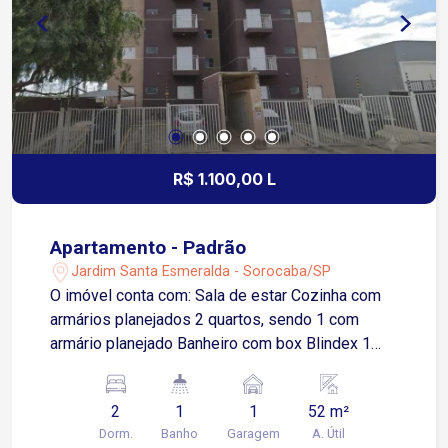
R$ 1.100,00 L
Apartamento - Padrão
Jardim Santa Esmeralda - Sorocaba/SP
O imóvel conta com: Sala de estar Cozinha com
armários planejados 2 quartos, sendo 1 com
armário planejado Banheiro com box Blindex 1
vaga de garagem descoberta Localizado no
Jardim Santa Esmeralda, região com ampla oferta
2
1
1
52 m²
de comércio, serviços e facilidades para o dia a
Dorm.
Banho
Garagem
A. Útil
dia. Menos de 1 km da Avenida Itavuvu, uma das