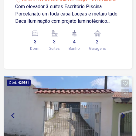
Com elevador 3 suítes Escritório Piscina
Porcelanato em toda casa Louças e metais tudo
Deca Iluminação com projeto luminotécnico
Impermeabilização total da casa com laudo
Telhado em estrutura metalica Esquadrias de
3
3
4
2
alumínio Golden Piscina com pastilha Casa com
Dorm.
Suítes
Banho
Garagens
sistema de aquecimento solar
Cód.
429581