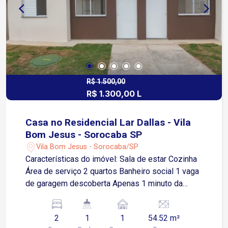
Washington Luiz
R$ 1.500,00
R$ 1.300,00 L
Casa no Residencial Lar Dallas - Vila
Bom Jesus - Sorocaba SP
Vila Bom Jesus - Sorocaba/SP
Características do imóvel: Sala de estar Cozinha
Área de serviço 2 quartos Banheiro social 1 vaga
de garagem descoberta Apenas 1 minuto da
Avenida Ipanema, importante via de acesso da
região Aproximadamente 8 minutos da Estrada
2
1
1
54.52 m²
do Ipatinga Cerca de 10 minutos da Avenida