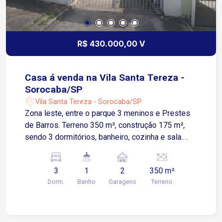
R$ 430.000,00 V
Casa á venda na Vila Santa Tereza -
Sorocaba/SP
Vila Santa Tereza - Sorocaba/SP
Zona leste, entre o parque 3 meninos e Prestes
de Barros. Terreno 350 m², construção 175 m²,
sendo 3 dormitórios, banheiro, cozinha e sala.
Obs: reforma. Valor 400 mil livre de comissão.
Ótimo para reformar, construir outra ou kitnets.
3
1
2
350 m²
Dorm.
Banho
Garagens
Terreno