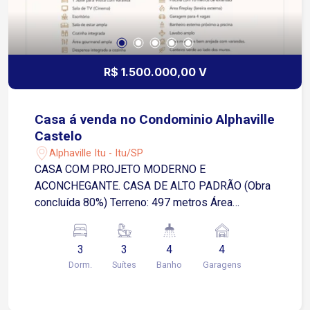
R$ 1.500.000,00 V
Casa á venda no Condominio Alphaville
Castelo
Alphaville Itu - Itu/SP
CASA COM PROJETO MODERNO E
ACONCHEGANTE. CASA DE ALTO PADRÃO (Obra
concluída 80%) Terreno: 497 metros Área
construída: 413 metros 3 suítes com varanda e
Closet 1 Suíte para Visita com varanda Sala de
3
3
4
4
TV (Cinema) Escritório Sala de estar ampla
Dorm.
Suítes
Banho
Garagens
Cozinha integrada Área gourmand ampla
Despensa integrada a cozinha Lavanderia com
acesso interno e externo Depósito externo