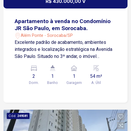
R$ 430.000,00 V
Apartamento à venda no Condomínio
JR São Paulo, em Sorocaba.
Além Ponte - Sorocaba/SP
Excelente padrão de acabamento, ambientes
integrados e localização estratégica na Avenida
São Paulo. Situado no 3º andar, o imóvel
apresenta uma planta muito bem aproveitada,
com integração entre sala, cozinha e varanda,
2
1
1
54 m²
proporcionando maior amplitude, funcionalidade e
Dorm.
Banho
Garagem
A. Útil
iluminação natural. A sala conta com rack para
televisão, forro em gesso e projeto
luminotécnico, criando um ambiente moderno e
acolhedor. A cozinha é integrada, equipada com
armários planejados e cooktop, além de
Cód.
249581
aquecimento de água a gás. A varanda possui pia,
armários, fechamento em vidro basculante e vista