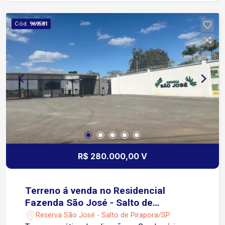
Academia Piscina com 10 metros de extensão
Área fireplay (lareira externa) Garagem para 4
Cód.
969581
vagas Banheiro externo próximo a piscina Lavabo
amplo Casa moderna bem arejada com varandas.
Canteiro verde ao lado dos muros.
R$ 280.000,00 V
Terreno á venda no Residencial
Fazenda São José - Salto de
Pirapora/SP
Reserva São José - Salto de Pirapora/SP