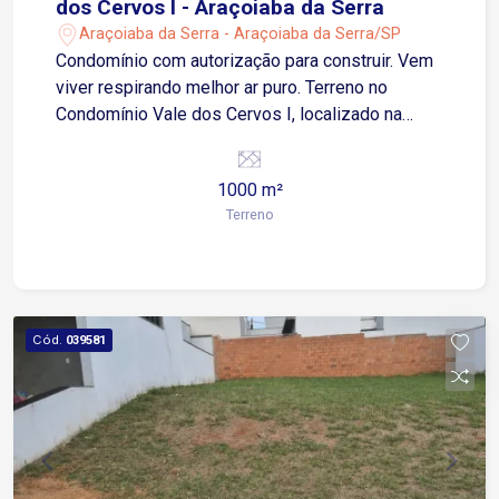
dos Cervos I - Araçoiaba da Serra
Araçoiaba da Serra - Araçoiaba da Serra/SP
Condomínio com autorização para construir. Vem
viver respirando melhor ar puro. Terreno no
Condomínio Vale dos Cervos I, localizado na
cidade Araiçoaba da Serra, próximo a Rodovia
Raposo Tavares. Lado esquerdo e direito com:
1000 m²
50,00m Área do Total do Terreno: 20,00 X 50,00 =
Terreno
1.000,00m² Aceita Veículo como parte do
pagamento!
Cód.
039581