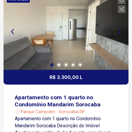
quartos e sala de TV. Armários modulados nos
quartos, banheiros, cozinha e lavanderia.
Aquecimento de água a gás. Piso laminado nos
quartos e porcelanato nos demais ambientes. 3
vagas de garagem tipo gaveta.
R$ 3.300,00 L
Apartamento com 1 quarto no
Condomínio Mandarim Sorocaba
Parque Campolim - Sorocaba/SP
Apartamento com 1 quarto no Condomínio
Mandarim Sorocaba Descrição do Imóvel