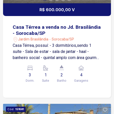
R$ 600.000,00 V
Casa Térrea a venda no Jd. Brasilândia
- Sorocaba/SP
Jardim Brasilândia - Sorocaba/SP
Casa Térrea, possuí: - 3 dormitórios,sendo 1
suíte - Sala de estar - sala de jantar - haal -
banheiro social - quintal amplo com área gourmet
( possuí uma escada para acessar o quintal) -
porão - 3 vagas de garagem cobertas - 1 vaga de
3
1
2
4
garagem descoberta Observação: quintal muito
Dorm.
Suite
Banho
Garagens
amplo possibilitando até 10 vagas de garagem.
Cód.
159581