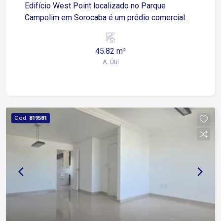
Edifício West Point localizado no Parque
Campolim em Sorocaba é um prédio comercial
que abriga principalmente salas e conjuntos
comerciais, além de estruturas de apoio
45.82 m²
corporativo e serviços variados.
A. Útil
Cód.
819581