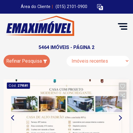
Área do Cliente
|
(015) 2101-0900
5464 IMÓVEIS - PÁGINA 2
Refinar Pesquisa
Cód.
279581