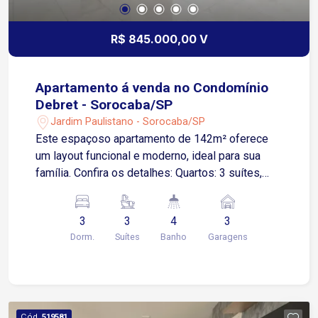
R$ 845.000,00 V
Apartamento á venda no Condomínio
Debret - Sorocaba/SP
Jardim Paulistano - Sorocaba/SP
Este espaçoso apartamento de 142m² oferece
um layout funcional e moderno, ideal para sua
família. Confira os detalhes: Quartos: 3 suítes,
sendo a suíte master equipada com closet,
banheira de hidromassagem, 2 cubas e 2
3
3
4
3
chuveiros. Salas: Sala ampla para 2 ambientes,
Dorm.
Suítes
Banho
Garagens
sala de TV e lavabo. Varanda: Espaçosa. Cozinha:
Totalmente equipada com fogão embutido de 6
bocas, coifa e despensa com prateleiras em
mármore. Lavanderia: Completa com banheiro
adicional. Diferenciais: Ar-condicionado nos
Cód.
519581