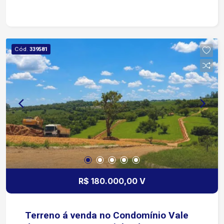
principais vias de Sorocaba Aproximadamente 7
minutos da Rua Atanázio Soares Cerca de 8
minutos do Shopping Cidade Sorocaba,
facilitando o acesso a lojas, restaurantes,
Cód.
339581
serviços, entretenimento e demais opções de
conveniência Aproximadamente 10 minutos da
Avenida Ipanema
R$ 180.000,00 V
Terreno á venda no Condomínio Vale