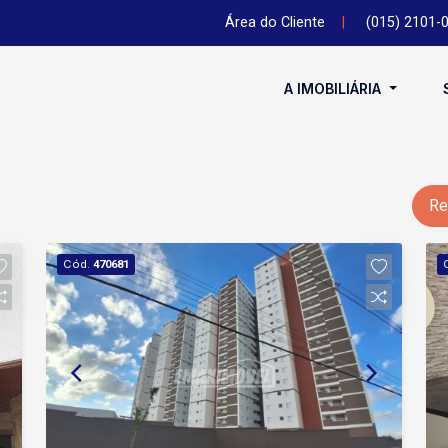
Área do Cliente
|
(015) 2101-
A IMOBILIÁRIA
Re
Cód.
470681