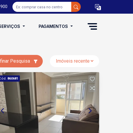
0900
SERVIÇOS
PAGAMENTOS
finar Pesquisa
Cód.
860681