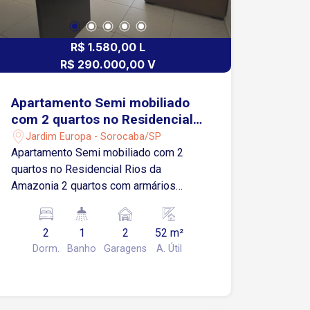
R$ 1.580,00 L
R$ 290.000,00 V
Apartamento Semi mobiliado
com 2 quartos no Residencial
Rios da Amazonia
Jardim Europa - Sorocaba/SP
Apartamento Semi mobiliado com 2
quartos no Residencial Rios da
Amazonia 2 quartos com armários
modulados Sala para dois ambientes
com varanda Cozinha com armários
2
1
2
52 m²
integrada à área de serviços 1 vaga de
Dorm.
Banho
Garagens
A. Útil
garagem Localização Localizado no
Jardim Europa, bairro com excelente
infraestrutura e fácil acesso às
principais regiões de Sorocaba