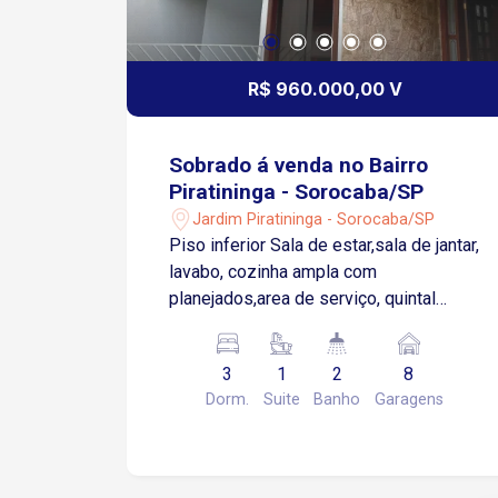
R$ 960.000,00 V
Sobrado á venda no Bairro
Piratininga - Sorocaba/SP
Jardim Piratininga - Sorocaba/SP
Piso inferior Sala de estar,sala de jantar,
lavabo, cozinha ampla com
planejados,area de serviço, quintal
amplo, 3 vagas cobertas e 5
descobertas Piso superior: 3 quartos
3
1
2
8
sendo 1 suíte com closet, varanda e
Dorm.
Suite
Banho
Garagens
hidro e wc social