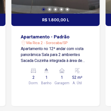
R$ 1.800,00 L
Apartamento - Padrão
Vila Rica 2 - Sorocaba/SP
Apartamento no 12º andar com vista
panorâmica Sala para 2 ambientes
Sacada Cozinha integrada à área de
serviço 2 quartos Banheiro social 1
vaga de garagem descoberta
2
1
1
52 m²
Localização: 1 minuto da Rua Dr. Luiz
Dorm.
Banho
Garagem
A. Útil
Mendes de Almeida 5 minutos da
Avenida Dr. Armando Pannunzio
Aproximadamente 500 metros da
Rodovia Raposo Tavares 6 minutos da
Avenida Américo de Carvalho 10