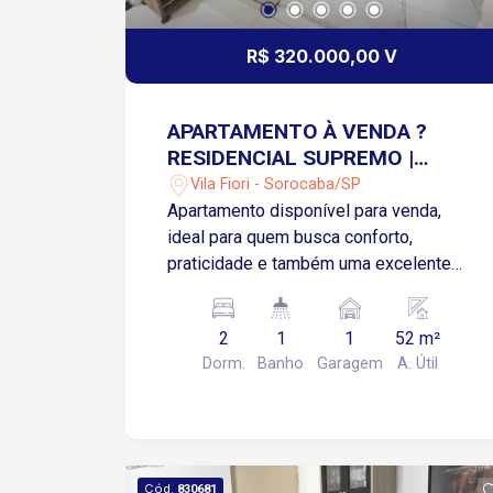
R$ 320.000,00 V
APARTAMENTO À VENDA ?
RESIDENCIAL SUPREMO |
SOROCABA/SP | VILA FIORE
Vila Fiori - Sorocaba/SP
Apartamento disponível para venda,
ideal para quem busca conforto,
praticidade e também uma excelente
oportunidade de investimento!
Detalhes do imóvel: 2 Quartos (quarto
2
1
1
52 m²
casal com armário planejado completo)
Dorm.
Banho
Garagem
A. Útil
Sala aconchegante com painel
planejado Cozinha com armário
planejado 1 Banheiro com Box e armário
planejado Lavanderia com armário
planejado e cabideiro 1 vaga de
Cód.
830681