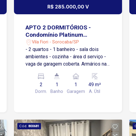
R$ 285.000,00 V
APTO 2 DORMITÓRIOS -
Condomínio Platinum
Sorocaba - Vila Fiori
Vila Fiori - Sorocaba/SP
- 2 quartos - 1 banheiro - sala dois
ambientes - cozinha - área d serviço -
vaga de garagem coberta. Armários na
cozinha,em um quarto e no banheiro,;
Box no banheiro; Apartamento possuií:
2
1
1
49 m²
fechadura eletrônica, iluminação
Dorm.
Banho
Garagem
A. Útil
completa, sanca de gesso na sala. Área
de lazer no condomínio:
piscina/churrasqueira completa/salão
de festas/mercadinho.
Cód.
800681