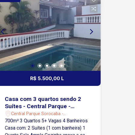
R$ 5.500,00 L
Casa com 3 quartos sendo 2
Suítes - Central Parque -
Sorocaba/SP
Central Parque Sorocaba -
Sorocaba/SP
700m² 3 Quartos 5+ Vagas 4 Banheiros
Casa com: 2 Suítes (1 com banheira) 1