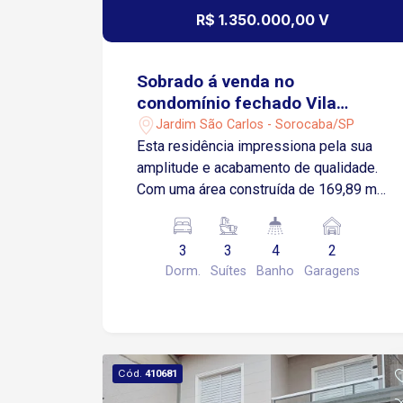
R$ 1.350.000,00 V
Sobrado á venda no
condomínio fechado Vila
Grimaldi - Sorocaba/SP
Jardim São Carlos - Sorocaba/SP
Esta residência impressiona pela sua
amplitude e acabamento de qualidade.
Com uma área construída de 169,89 m²,
o imóvel foi cuidadosamente projetado
para proporcionar espaços
3
3
4
2
aconchegantes e funcionais para toda a
Dorm.
Suítes
Banho
Garagens
família. A planta conta com 3 suítes
espaçosas, sendo a suíte master
equipada com um closet, garantindo
privacidade e conforto em cada
ambiente. O interior da casa reflete
Cód.
410681
elegância e praticidade. A área social é