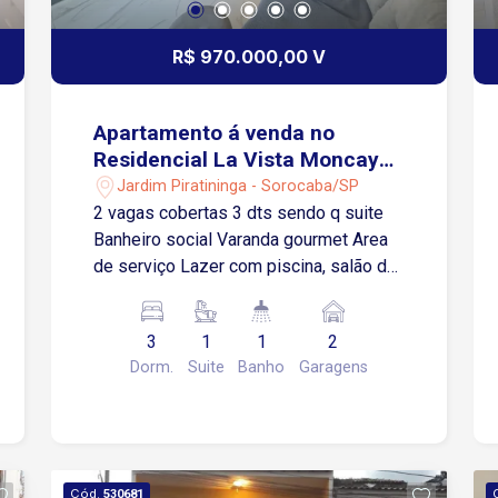
R$ 970.000,00 V
Apartamento á venda no
Residencial La Vista Moncayo
- Sorocaba/SP
Jardim Piratininga - Sorocaba/SP
2 vagas cobertas 3 dts sendo q suite
Banheiro social Varanda gourmet Area
de serviço Lazer com piscina, salão de
festas, academia, play, espaço kids
3
1
1
2
Dorm.
Suite
Banho
Garagens
Cód.
530681