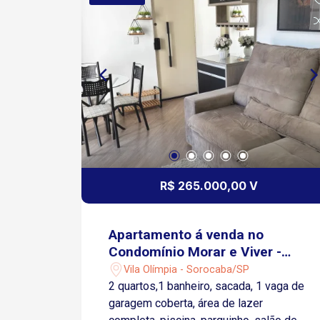
garagem para carro e moto Condomínio
completo com lazer e segurança:
Churrasqueira Salão de festas
Playground Piscina adulto e infantil
Mercadinho Portaria 24h Segurança 24h
Excelente opção para morar ou investir
com segurança e comodidade!
R$ 265.000,00 V
Apartamento á venda no
Condomínio Morar e Viver -
Sorocaba/SP
Vila Olímpia - Sorocaba/SP
2 quartos,1 banheiro, sacada, 1 vaga de
garagem coberta, área de lazer