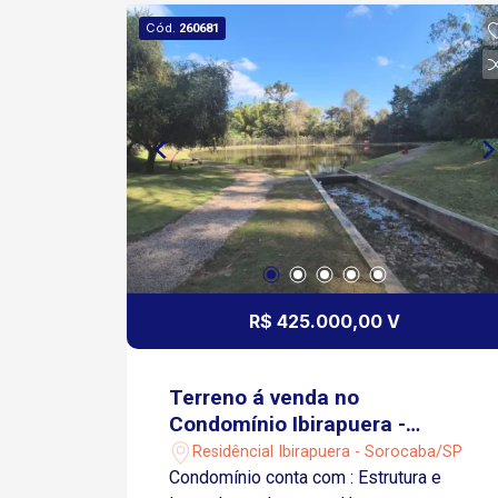
Cód.
260681
R$ 425.000,00 V
Terreno á venda no
Condomínio Ibirapuera -
Sorocaba/SP
Residêncial Ibirapuera - Sorocaba/SP
Condomínio conta com : Estrutura e