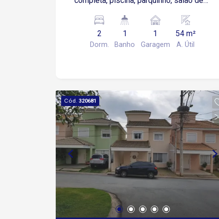
completa, piscina, parquinho, salão de
jogos, salão de festa, academia e
churrasqueira.
2
1
1
54 m²
Dorm.
Banho
Garagem
A. Útil
Cód.
320681