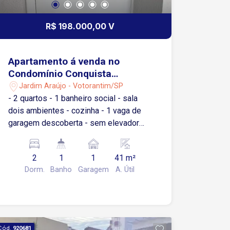
R$ 198.000,00 V
Apartamento á venda no
Condomínio Conquista
Votorantim
Jardim Araújo - Votorantim/SP
- 2 quartos - 1 banheiro social - sala
dois ambientes - cozinha - 1 vaga de
garagem descoberta - sem elevador
Condomínio: quadra 3 salão de festa
pequenos, portaria 24 horas.
2
1
1
41 m²
Dorm.
Banho
Garagem
A. Útil
Cód.
920681