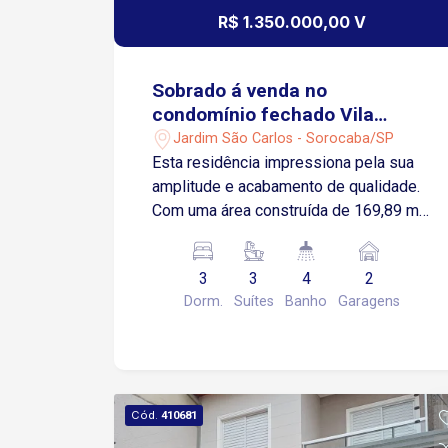
R$ 1.350.000,00 V
Sobrado á venda no
condomínio fechado Vila
Grimaldi - Sorocaba/SP
Jardim São Carlos - Sorocaba/SP
Esta residência impressiona pela sua
amplitude e acabamento de qualidade.
Com uma área construída de 169,89 m²,
o imóvel foi cuidadosamente projetado
para proporcionar espaços
3
3
4
2
aconchegantes e funcionais para toda a
Dorm.
Suítes
Banho
Garagens
família. A planta conta com 3 suítes
espaçosas, sendo a suíte master
equipada com um closet, garantindo
privacidade e conforto em cada
ambiente. O interior da casa reflete
Cód.
410681
elegância e praticidade. A área social é