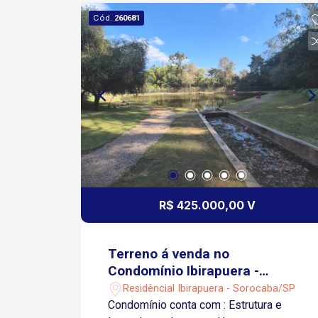
Cód.
260681
R$ 425.000,00 V
Terreno á venda no
Condomínio Ibirapuera -
Sorocaba/SP
Residêncial Ibirapuera - Sorocaba/SP
Condomínio conta com : Estrutura e