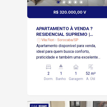
R$ 320.000,00 V
APARTAMENTO À VENDA ?
RESIDENCIAL SUPREMO |
SOROCABA/SP | VILA FIORE
Vila Fiori - Sorocaba/SP
Apartamento disponível para venda,
ideal para quem busca conforto,
praticidade e também uma excelente
oportunidade de investimento!
Detalhes do imóvel: 2 Quartos (quarto
2
1
1
52 m²
casal com armário planejado completo)
Dorm.
Banho
Garagem
A. Útil
Sala aconchegante com painel
planejado Cozinha com armário
planejado 1 Banheiro com Box e armário
planejado Lavanderia com armário
planejado e cabideiro 1 vaga de
Cód.
830681