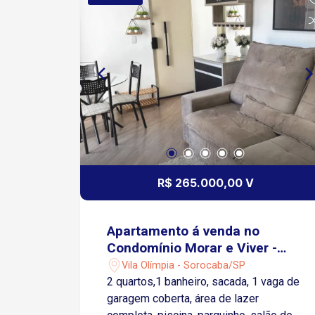
garagem para carro e moto Condomínio
completo com lazer e segurança:
Churrasqueira Salão de festas
Playground Piscina adulto e infantil
Mercadinho Portaria 24h Segurança 24h
Excelente opção para morar ou investir
com segurança e comodidade!
R$ 265.000,00 V
Apartamento á venda no
Condomínio Morar e Viver -
Sorocaba/SP
Vila Olímpia - Sorocaba/SP
2 quartos,1 banheiro, sacada, 1 vaga de
garagem coberta, área de lazer