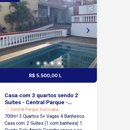
R$ 5.500,00 L
Casa com 3 quartos sendo 2
Suítes - Central Parque -
Sorocaba/SP
Central Parque Sorocaba -
Sorocaba/SP
700m² 3 Quartos 5+ Vagas 4 Banheiros
Casa com: 2 Suítes (1 com banheira) 1