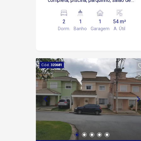
completa, piscina, parquinho, salão de
jogos, salão de festa, academia e
churrasqueira.
2
1
1
54 m²
Dorm.
Banho
Garagem
A. Útil
Cód.
320681