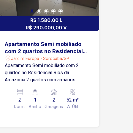
R$ 1.580,00 L
R$ 290.000,00 V
Apartamento Semi mobiliado
com 2 quartos no Residencial
Rios da Amazonia
Jardim Europa - Sorocaba/SP
Apartamento Semi mobiliado com 2
quartos no Residencial Rios da
Amazonia 2 quartos com armários
modulados Sala para dois ambientes
com varanda Cozinha com armários
2
1
2
52 m²
integrada à área de serviços 1 vaga de
Dorm.
Banho
Garagens
A. Útil
garagem Localização Localizado no
Jardim Europa, bairro com excelente
infraestrutura e fácil acesso às
principais regiões de Sorocaba