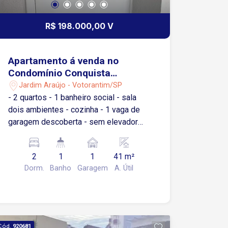
R$ 198.000,00 V
Apartamento á venda no
Condomínio Conquista
Votorantim
Jardim Araújo - Votorantim/SP
- 2 quartos - 1 banheiro social - sala
dois ambientes - cozinha - 1 vaga de
garagem descoberta - sem elevador
Condomínio: quadra 3 salão de festa
pequenos, portaria 24 horas.
2
1
1
41 m²
Dorm.
Banho
Garagem
A. Útil
Cód.
920681