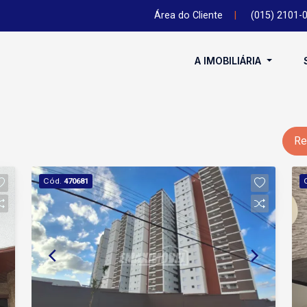
Área do Cliente
|
(015) 2101-
A IMOBILIÁRIA
Re
Cód.
470681