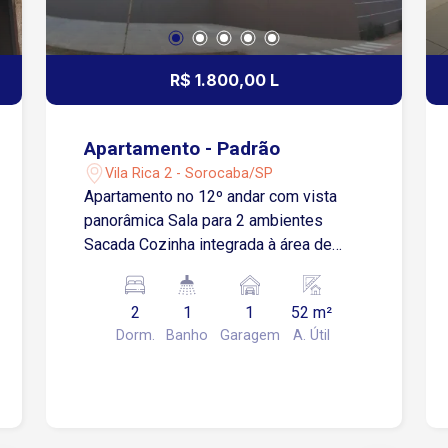
R$ 1.800,00 L
Apartamento - Padrão
Vila Rica 2 - Sorocaba/SP
Apartamento no 12º andar com vista
panorâmica Sala para 2 ambientes
Sacada Cozinha integrada à área de
serviço 2 quartos Banheiro social 1
vaga de garagem descoberta
2
1
1
52 m²
Localização: 1 minuto da Rua Dr. Luiz
Dorm.
Banho
Garagem
A. Útil
Mendes de Almeida 5 minutos da
Avenida Dr. Armando Pannunzio
Aproximadamente 500 metros da
Rodovia Raposo Tavares 6 minutos da
Avenida Américo de Carvalho 10