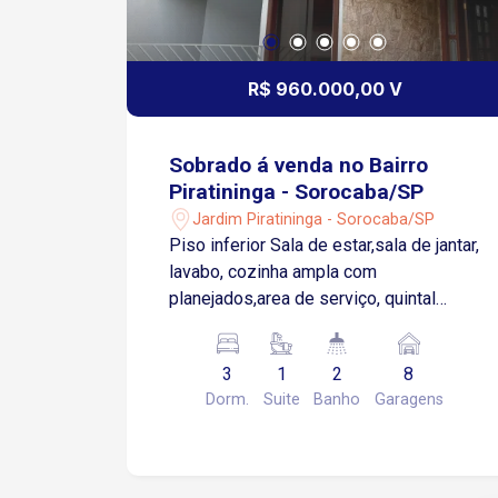
R$ 960.000,00 V
Sobrado á venda no Bairro
Piratininga - Sorocaba/SP
Jardim Piratininga - Sorocaba/SP
Piso inferior Sala de estar,sala de jantar,
lavabo, cozinha ampla com
planejados,area de serviço, quintal
amplo, 3 vagas cobertas e 5
descobertas Piso superior: 3 quartos
3
1
2
8
sendo 1 suíte com closet, varanda e
Dorm.
Suite
Banho
Garagens
hidro e wc social