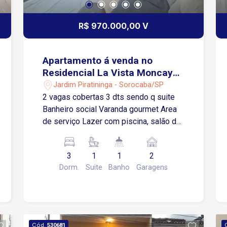
R$ 970.000,00 V
Apartamento á venda no
Residencial La Vista Moncayo
- Sorocaba/SP
Jardim Piratininga - Sorocaba/SP
2 vagas cobertas 3 dts sendo q suite
Banheiro social Varanda gourmet Area
de serviço Lazer com piscina, salão de
festas, academia, play, espaço kids
3
1
1
2
Dorm.
Suite
Banho
Garagens
Cód.
530681