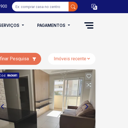
0900
SERVIÇOS
PAGAMENTOS
finar Pesquisa
Cód.
860681