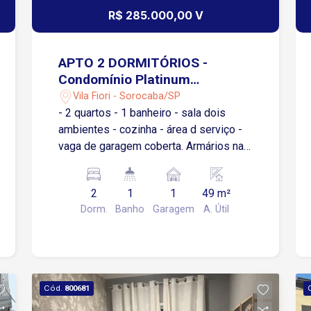
R$ 285.000,00 V
APTO 2 DORMITÓRIOS -
Condomínio Platinum
Sorocaba - Vila Fiori
Vila Fiori - Sorocaba/SP
- 2 quartos - 1 banheiro - sala dois
ambientes - cozinha - área d serviço -
vaga de garagem coberta. Armários na
cozinha,em um quarto e no banheiro,;
Box no banheiro; Apartamento possuií:
2
1
1
49 m²
fechadura eletrônica, iluminação
Dorm.
Banho
Garagem
A. Útil
completa, sanca de gesso na sala. Área
de lazer no condomínio:
piscina/churrasqueira completa/salão
de festas/mercadinho.
Cód.
800681