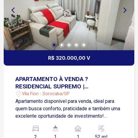
R$ 320.000,00 V
APARTAMENTO À VENDA ?
RESIDENCIAL SUPREMO |
SOROCABA/SP | VILA FIORE
Vila Fiori - Sorocaba/SP
Apartamento disponível para venda, ideal para
quem busca conforto, praticidade e também uma
excelente oportunidade de investimento!
Detalhes do imóvel: 2 Quartos (quarto casal com
armário planejado completo) Sala aconchegante
2
1
1
52 m²