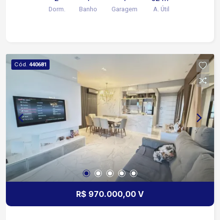
com painel planejado Cozinha com armário
Dorm.
Banho
Garagem
A. Útil
planejado 1 Banheiro com Box e armário
planejado Lavanderia com armário planejado e
cabideiro 1 vaga de garagem para carro e moto
Condomínio completo com lazer e segurança:
Churrasqueira Salão de festas Playground
Cód.
440681
Piscina adulto e infantil Mercadinho Portaria 24h
Segurança 24h Excelente opção para morar ou
investir com segurança e comodidade!
R$ 970.000,00 V