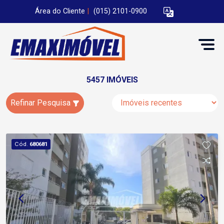
Área do Cliente
|
(015) 2101-0900
5457 IMÓVEIS
Refinar Pesquisa
Cód.
680681