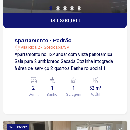
R$ 1.800,00 L
Apartamento - Padrão
Vila Rica 2 - Sorocaba/SP
Apartamento no 12º andar com vista panorâmica
Sala para 2 ambientes Sacada Cozinha integrada
à área de serviço 2 quartos Banheiro social 1
vaga de garagem descoberta Localização: 1
minuto da Rua Dr. Luiz Mendes de Almeida 5
2
1
1
52 m²
minutos da Avenida Dr. Armando Pannunzio
Dorm.
Banho
Garagem
A. Útil
Aproximadamente 500 metros da Rodovia
Raposo Tavares 6 minutos da Avenida Américo
de Carvalho 10 minutos da Avenida Washington
Luiz Condomínio Parque Vida: Portaria 24 horas
Piscina Salão de festas Playground Beach Arena
Cód.
860681