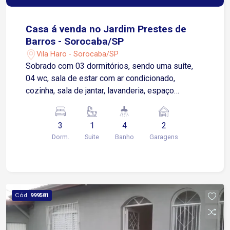
Casa á venda no Jardim Prestes de
Barros - Sorocaba/SP
Vila Haro - Sorocaba/SP
Sobrado com 03 dormitórios, sendo uma suíte,
04 wc, sala de estar com ar condicionado,
cozinha, sala de jantar, lavanderia, espaço
gourmet com 01 wc, 02 vagas de garagem
coberta, portão automático, 01 dormitório com
3
1
4
2
sacada, quarto (suíte) de casal com móveis
Dorm.
Suite
Banho
Garagens
modulados, área construída de 250,00, terreno
5,50 de frente total de (130,87m²).
Cód.
999581