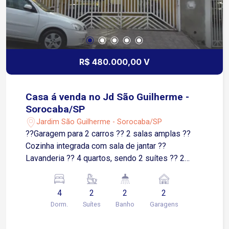
R$ 480.000,00 V
Casa á venda no Jd São Guilherme -
Sorocaba/SP
Jardim São Guilherme - Sorocaba/SP
??Garagem para 2 carros ?? 2 salas amplas ??
Cozinha integrada com sala de jantar ??
Lavanderia ?? 4 quartos, sendo 2 suítes ?? 2
banheiros sociais ?? Churrasqueira ?? Fogão a
lenha ?? Forno de pizza ?? Espaço mobiliado e
4
2
2
2
pronto para receber amigos e família
Dorm.
Suítes
Banho
Garagens