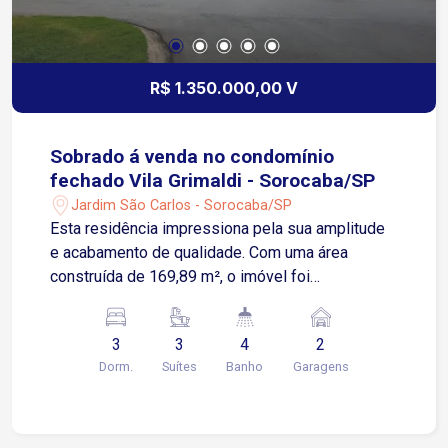
R$ 1.350.000,00 V
Sobrado á venda no condomínio
fechado Vila Grimaldi - Sorocaba/SP
Jardim São Carlos - Sorocaba/SP
Esta residência impressiona pela sua amplitude
e acabamento de qualidade. Com uma área
construída de 169,89 m², o imóvel foi
cuidadosamente projetado para proporcionar
espaços aconchegantes e funcionais para toda a
3
3
4
2
família. A planta conta com 3 suítes espaçosas,
Dorm.
Suítes
Banho
Garagens
sendo a suíte master equipada com um closet,
garantindo privacidade e conforto em cada
ambiente. O interior da casa reflete elegância e
praticidade. A área social é ideal para receber