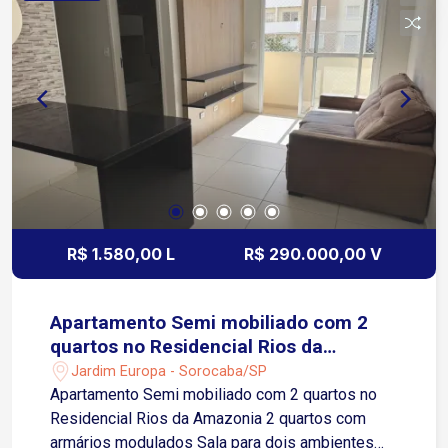
Espaço Pet Academia/Fitness Churrasqueira Um
condomínio completo, com opções de lazer e
comodidade para toda a família, além de
localização estratégica para quem precisa de
fácil acesso às principais vias de Sorocaba.
R$ 1.580,00 L
R$ 290.000,00 V
Apartamento Semi mobiliado com 2
quartos no Residencial Rios da
Amazonia
Jardim Europa - Sorocaba/SP
Apartamento Semi mobiliado com 2 quartos no
Residencial Rios da Amazonia 2 quartos com
armários modulados Sala para dois ambientes