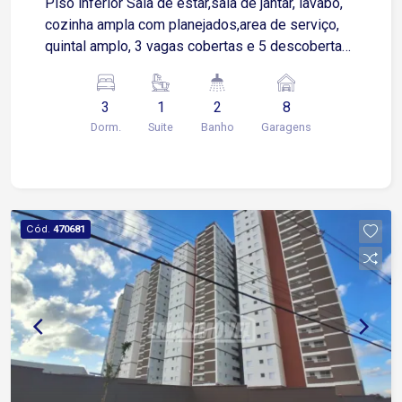
Piso inferior Sala de estar,sala de jantar, lavabo,
cozinha ampla com planejados,area de serviço,
quintal amplo, 3 vagas cobertas e 5 descobertas
Piso superior: 3 quartos sendo 1 suíte com
closet, varanda e hidro e wc social
3
1
2
8
Dorm.
Suite
Banho
Garagens
Cód.
470681