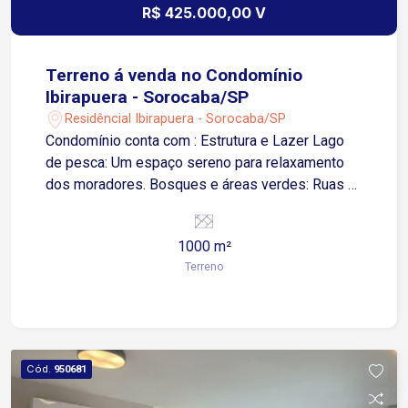
R$ 425.000,00 V
Terreno á venda no Condomínio
Ibirapuera - Sorocaba/SP
Residêncial Ibirapuera - Sorocaba/SP
Condomínio conta com : Estrutura e Lazer Lago
de pesca: Um espaço sereno para relaxamento
dos moradores. Bosques e áreas verdes: Ruas e
espaços arborizados com rica vegetação nativa.
Ambiente privativo: Baixa densidade populacional
1000 m²
devido ao número reduzido de terrenos.
Terreno
Segurança Portaria 24 horas: Controle de acesso
rigoroso e monitoramento contínuo. Vigilância:
Rondas e segurança interna especializada para
garantir a tranquilidade dos moradores. Perfil dos
Imóveis Casas de alto padrão: Mansões e
Cód.
950681
residências modernas com projetos
arquitetônicos exclusivos.