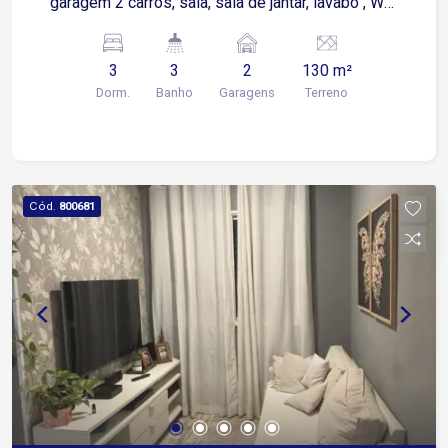
garagem 2 carros, sala, sala de jantar, lavabo , WC
social, cozinha, lavanderia, depósito, escritório,
gourmet, alarme , cerca elétrica, câmera, portão
3
3
2
130 m²
automático.
Dorm.
Banho
Garagens
Terreno
Cód.
800681