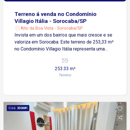
Terreno á venda no Condomínio
Villagio Itália - Sorocaba/SP
Alto da Boa Vista - Sorocaba/SP
Invista em um dos bairros que mais cresce e se
valoriza em Sorocaba. Este terreno de 253,33 m²
no Condomínio Villagio Itália representa uma
escolha sólida tanto para moradia quanto para
patrimônio. O Alto da Boa Vista consolidou-se
253.33 m²
como um polo de alta valorização, impulsionado
Terreno
pela infraestrutura em constante
desenvolvimento e pela proximidade com
instituições de ensino como FACENS e UNESP,
além do Parque Chico Mendes. Com topografia
plana, o lote facilita a execução imediata de
Cód.
350681
obras, otimizando custos de fundação e
garantindo um excelente retorno sobre o
investimento