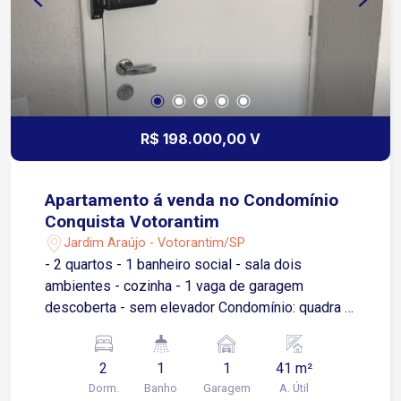
R$ 198.000,00 V
Apartamento á venda no Condomínio
Conquista Votorantim
Jardim Araújo - Votorantim/SP
- 2 quartos - 1 banheiro social - sala dois
ambientes - cozinha - 1 vaga de garagem
descoberta - sem elevador Condomínio: quadra 3
salão de festa pequenos, portaria 24 horas.
2
1
1
41 m²
Dorm.
Banho
Garagem
A. Útil