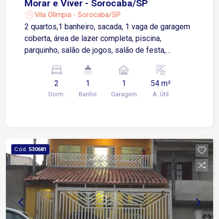
Morar e Viver - Sorocaba/SP
Vila Olímpia - Sorocaba/SP
2 quartos,1 banheiro, sacada, 1 vaga de garagem
coberta, área de lazer completa, piscina,
parquinho, salão de jogos, salão de festa,
academia e churrasqueira.
2
1
1
54 m²
Dorm.
Banho
Garagem
A. Útil
Cód.
530681