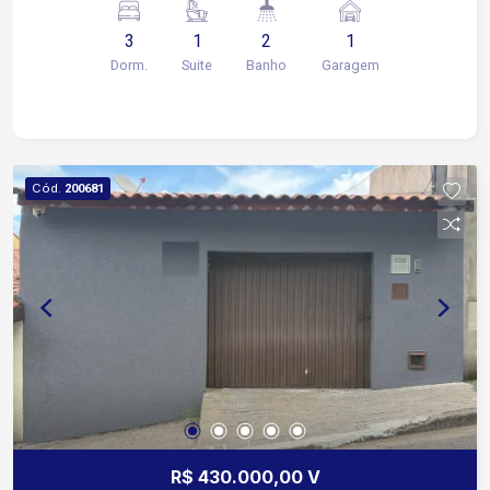
3
1
2
1
Dorm.
Suite
Banho
Garagem
Cód.
200681
R$ 430.000,00 V