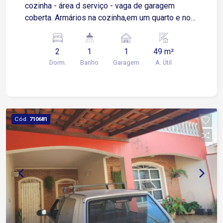
cozinha - área d serviço - vaga de garagem
coberta. Armários na cozinha,em um quarto e no
banheiro,; Box no banheiro; Apartamento possuií:
fechadura eletrônica, iluminação completa, sanca
2
1
1
49 m²
de gesso na sala. Área de lazer no condomínio:
Dorm.
Banho
Garagem
A. Útil
piscina/churrasqueira completa/salão de
festas/mercadinho.
Cód.
710681