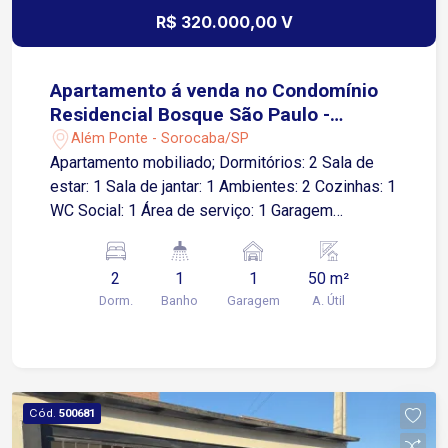
R$ 320.000,00 V
Apartamento á venda no Condomínio
Residencial Bosque São Paulo -
Sorocaba/SP
Além Ponte - Sorocaba/SP
Apartamento mobiliado; Dormitórios: 2 Sala de
estar: 1 Sala de jantar: 1 Ambientes: 2 Cozinhas: 1
WC Social: 1 Área de serviço: 1 Garagem
Descoberta: 1 vaga Lazer do condomínio ?
Playground ? Salão de festas ? Sauna
2
1
1
50 m²
Dorm.
Banho
Garagem
A. Útil
Cód.
500681