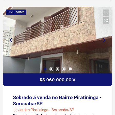
moradores, com: Piscina Espaço gourmet Salão
de festas Playground Minimercado Portaria A
Cód.
770681
localização permite acesso rápido à Avenida São
Paulo, que fica a aproximadamente 8 minutos do
residencial A Rodovia Raposo Tavares está a
aproximadamente 4 minutos, proporcionando
praticidade para deslocamentos para outras
cidades da região 10 minutos da Avenida Dom
Aguirre e da Avenida Três de Março
R$ 960.000,00 V
Sobrado á venda no Bairro Piratininga -
Sorocaba/SP
Jardim Piratininga - Sorocaba/SP