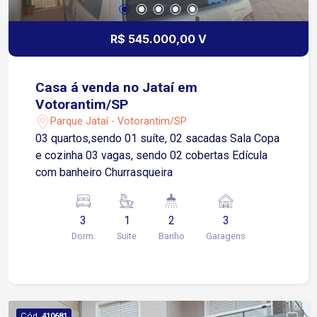
R$ 545.000,00 V
Casa á venda no Jataí em
Votorantim/SP
Parque Jataí - Votorantim/SP
03 quartos,sendo 01 suíte, 02 sacadas Sala Copa
e cozinha 03 vagas, sendo 02 cobertas Edícula
com banheiro Churrasqueira
3
1
2
3
Dorm.
Suite
Banho
Garagens
Cód.
410681