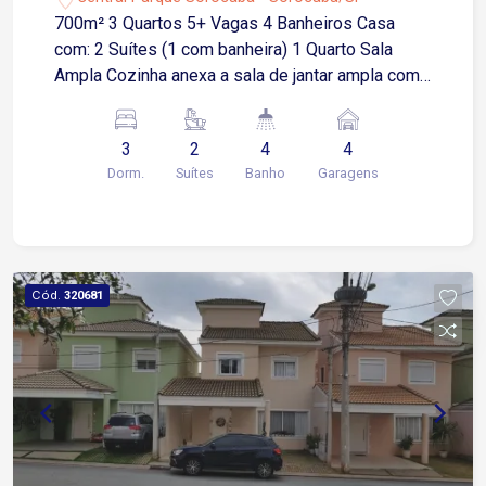
700m² 3 Quartos 5+ Vagas 4 Banheiros Casa
com: 2 Suítes (1 com banheira) 1 Quarto Sala
Ampla Cozinha anexa a sala de jantar ampla com
ilha central Área gourmet com churrasqueira e
balcão Área de serviço Varanda ampla Garagem
3
2
4
4
coberta para 4 carros Piscina 35 mil litros
Dorm.
Suítes
Banho
Garagens
Bosque Portão elétrico Casa estilo de chácara
porém dentro da cidade Localização privilegiada
no Central Parque - Zona Oeste Sorocaba
Próximo ao Santuário São Judas Tadeu
Cód.
320681