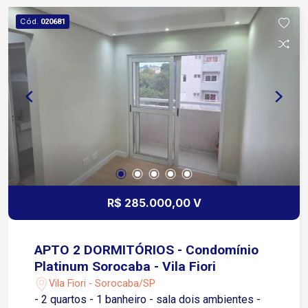
amigos e familiares em momentos de
Cód.
020681
descontração. Para o seu conforto no dia a dia, a
casa já conta com armários planejados,
otimizando o espaço e facilitando a organização.
Além disso, a área de lazer oferece uma
churrasqueira, o local perfeito para realizar
churrascos memoráveis com quem você ama. O
Condomínio Vila Grimaldi oferece toda a
segurança e tranquilidade que você e sua família
merecem. É a oportunidade ideal para quem
busca qualidade de vida em uma região
valorizada de Sorocaba
R$ 285.000,00 V
APTO 2 DORMITÓRIOS - Condomínio
Platinum Sorocaba - Vila Fiori
Vila Fiori - Sorocaba/SP
- 2 quartos - 1 banheiro - sala dois ambientes -