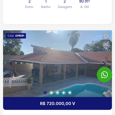
2
1
2
80 m²
Dorm.
Banho
Garagens
A. Útil
Cód.
699581
R$ 720.000,00 V