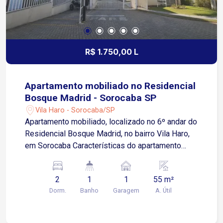
R$ 1.750,00 L
Apartamento mobiliado no Residencial
Bosque Madrid - Sorocaba SP
Vila Haro - Sorocaba/SP
Apartamento mobiliado, localizado no 6º andar do
Residencial Bosque Madrid, no bairro Vila Haro,
em Sorocaba Características do apartamento
Sala para dois ambientes Sacada Cozinha com
armários planejados e eletrodomésticos 2
2
1
1
55 m²
quartos com armários planejados Banheiro com
Dorm.
Banho
Garagem
A. Útil
gabinete e box de vidro Blindex 1 vaga de
garagem descoberta O Residencial Bosque
Madrid oferece uma estrutura completa para os