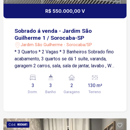
R$ 550.000,00 V
Sobrado á venda - Jardim São
Guilherme 1 / Sorocaba-SP
Jardim São Guilherme - Sorocaba/SP
* 3 Quartos * 2 Vagas * 3 Banheiros Sobrado fino
acabamento, 3 quartos se dá 1 suíte, varanda,
garagem 2 carros, sala, sala de jantar, lavabo , WC
social, cozinha, lavanderia, depósito, escritório,
gourmet, alarme , cerca elétrica, câmera, portão
3
3
2
130 m²
automático.
Dorm.
Banho
Garagens
Terreno
Cód.
800681