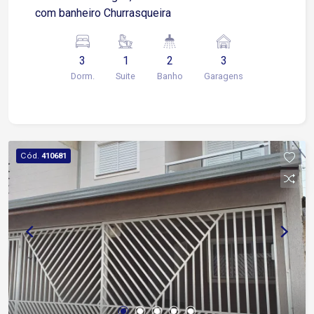
com banheiro Churrasqueira
3
1
2
3
Dorm.
Suite
Banho
Garagens
Cód.
410681