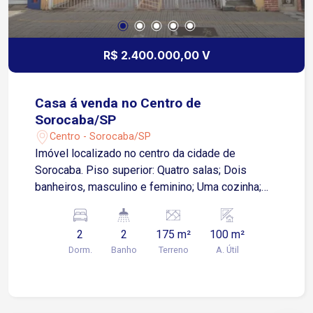
R$ 2.400.000,00 V
Casa á venda no Centro de
Sorocaba/SP
Centro - Sorocaba/SP
Imóvel localizado no centro da cidade de
Sorocaba. Piso superior: Quatro salas; Dois
banheiros, masculino e feminino; Uma cozinha;
Área de serviço. Um rol de entrada. Piso inferior:
Garagem para dois veículos; Um quarto; Uma
2
2
175 m²
100 m²
salão; Uma cozinha; Um banheiro; Um quintal.
Dorm.
Banho
Terreno
A. Útil