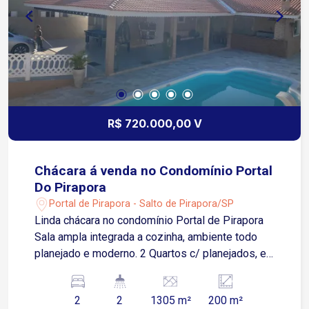
R$ 720.000,00 V
Chácara á venda no Condomínio Portal
Do Pirapora
Portal de Pirapora - Salto de Pirapora/SP
Linda chácara no condomínio Portal de Pirapora
Sala ampla integrada a cozinha, ambiente todo
planejado e moderno. 2 Quartos c/ planejados, e
ar condicionado. 2 banheiros. Casa toda
varandada, c/ espaço gourmet, (com armário,
2
2
1305 m²
200 m²
geladeira). 1 banheiro externo. Piscina 4 x 9.