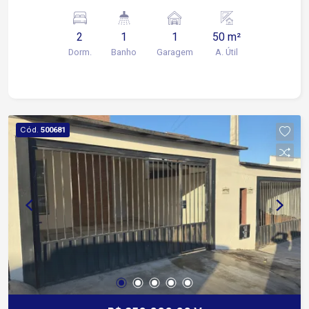
Descoberta: 1 vaga Lazer do condomínio ?
Playground ? Salão de festas ? Sauna
2
1
1
50 m²
Dorm.
Banho
Garagem
A. Útil
Cód.
500681