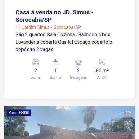
Casa á venda no JD. Simus -
Sorocaba/SP
Jardim Simus - Sorocaba/SP
São 2 quartos Sala Cozinha . Banheiro c box
Lavanderia coberta Quintal Espaço coberto p
depósito 2 vagas
2
1
2
80 m²
Dorm.
Banho
Garagens
A. Útil
Cód.
699581