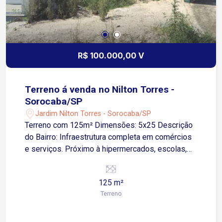
comerciais que necessitam de área operacional
integrada ao setor administrativo. Agende sua
visita e conheça o espaço ideal para o
crescimento da sua empresa!
R$ 100.000,00 V
Terreno á venda no Nilton Torres -
Sorocaba/SP
Jardim Nilton Torres - Sorocaba/SP
Terreno com 125m² Dimensões: 5x25 Descrição
do Bairro: Infraestrutura completa em comércios
e serviços. Próximo à hipermercados, escolas,
farmácias, posto de combustível e transporte
público.
125 m²
Terreno