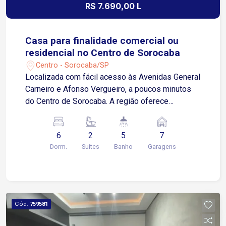
R$ 7.690,00 L
Casa para finalidade comercial ou
residencial no Centro de Sorocaba
Centro - Sorocaba/SP
Localizada com fácil acesso às Avenidas General
Carneiro e Afonso Vergueiro, a poucos minutos
do Centro de Sorocaba. A região oferece
infraestrutura completa, com escolas, padarias,
restaurantes, supermercados, farmácias e
6
2
5
7
diversos comércios e serviços. Sobre o imóvel: 3
Dorm.
Suítes
Banho
Garagens
quartos, sendo 1 suíte com armários planejados
2 quartos atendidos por banheiro social Sala de
jantar Sala principal (living) Sala/escritório
Cozinha com armários planejados Despensa Área
de serviço Dependência de empregada com
Cód.
759581
quarto e banheiro Área externa: Quintal com
acesso lateral independente Espaço gourmet