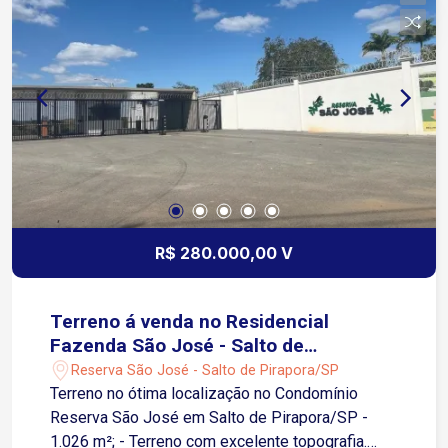
vagas Banheiro externo próximo a piscina Lavabo
amplo Casa moderna bem arejada com varandas.
Canteiro verde ao lado dos muros.
R$ 280.000,00 V
Terreno á venda no Residencial
Fazenda São José - Salto de
Pirapora/SP
Reserva São José - Salto de Pirapora/SP
Terreno no ótima localização no Condomínio
Reserva São José em Salto de Pirapora/SP -
1.026 m²; - Terreno com excelente topografia.