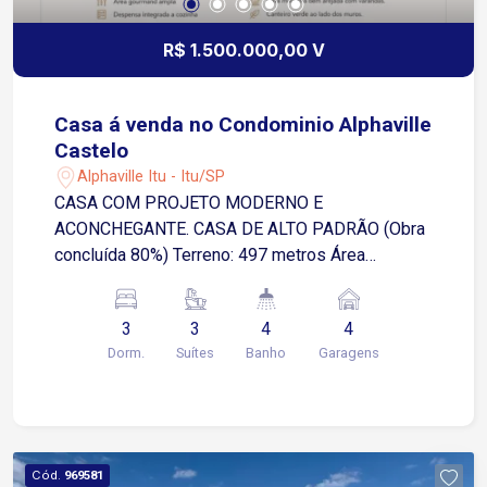
R$ 1.500.000,00 V
Casa á venda no Condominio Alphaville
Castelo
Alphaville Itu - Itu/SP
CASA COM PROJETO MODERNO E
ACONCHEGANTE. CASA DE ALTO PADRÃO (Obra
concluída 80%) Terreno: 497 metros Área
construída: 413 metros 3 suítes com varanda e
Closet 1 Suíte para Visita com varanda Sala de
3
3
4
4
TV (Cinema) Escritório Sala de estar ampla
Dorm.
Suítes
Banho
Garagens
Cozinha integrada Área gourmand ampla
Despensa integrada a cozinha Lavanderia com
acesso interno e externo Depósito externo
Academia Piscina com 10 metros de extensão
Área fireplay (lareira externa) Garagem para 4
Cód.
969581