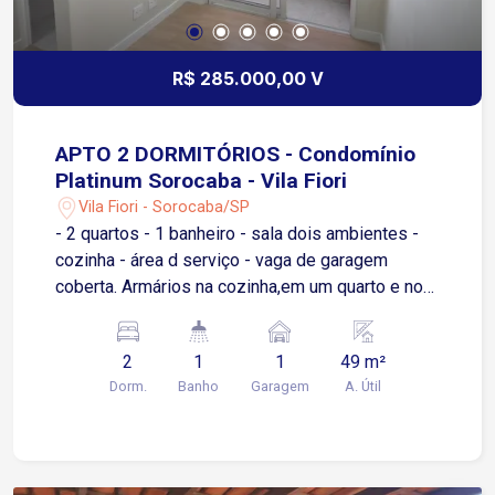
merecem. É a oportunidade ideal para quem
busca qualidade de vida em uma região
valorizada de Sorocaba
R$ 285.000,00 V
APTO 2 DORMITÓRIOS - Condomínio
Platinum Sorocaba - Vila Fiori
Vila Fiori - Sorocaba/SP
- 2 quartos - 1 banheiro - sala dois ambientes -
cozinha - área d serviço - vaga de garagem
coberta. Armários na cozinha,em um quarto e no
banheiro,; Box no banheiro; Apartamento possuií:
fechadura eletrônica, iluminação completa, sanca
2
1
1
49 m²
de gesso na sala. Área de lazer no condomínio:
Dorm.
Banho
Garagem
A. Útil
piscina/churrasqueira completa/salão de
festas/mercadinho.