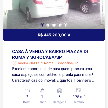
R$ 445.200,00 V
CASA À VENDA ? BAIRRO PIAZZA DI
ROMA ? SOROCABA/SP
Jardim Piazza di Roma - Sorocaba/SP
Excelente oportunidade para quem procura uma
casa espaçosa, confortável e pronta para morar!
Características do imóvel: 2 quartos 1 banheiro +
1 lavabo Sala ampla Cozinha 3 vagas de garagem
Terreno de 175 m² 160 m² de área construída
2
1
3
175 m²
Localizada no bairro Piazza di Roma, em
Dorm.
Banho
Garagens
Terreno
Sorocaba, uma região tranquila e com fácil