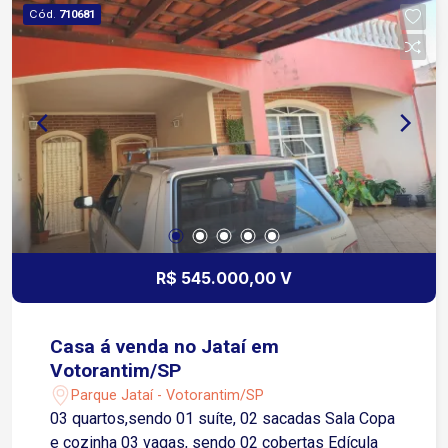
Cód.
710681
R$ 545.000,00 V
Casa á venda no Jataí em
Votorantim/SP
Parque Jataí - Votorantim/SP
03 quartos,sendo 01 suíte, 02 sacadas Sala Copa
e cozinha 03 vagas, sendo 02 cobertas Edícula