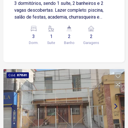
3 dormitórios, sendo 1 suíte, 2 banheiros e 2
vagas descobertas. Lazer completo: piscina,
salão de festas, academia, churrasqueira e
playground. Portaria 24 horas. Imóvel em
excelente localização, conta com comércios
3
1
2
2
locais, postos de gasolina, farmácia e acesso à
Dorm.
Suite
Banho
Garagens
Rodovia Raposo Tavares.
Cód.
879581