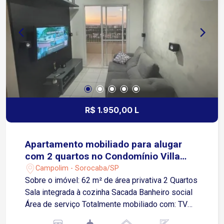
coberto Cozinha de apoio Churrasqueira Banheiro
de apoio Piso superior: Sala, ideal para TV,
escritório ou ambiente multiuso Banheiro Varanda
Ideal para quem procura uma casa com boa
distribuição dos ambientes, espaço interno e
externo, perfeita para morar com conforto e
receber familiares e amigos. Agende sua visita e
conheça este imóvel!
R$ 1.950,00 L
Apartamento mobiliado para alugar
com 2 quartos no Condomínio Villa
Sunset
Campolim - Sorocaba/SP
Sobre o imóvel: 62 m² de área privativa 2 Quartos
Sala integrada à cozinha Sacada Banheiro social
Área de serviço Totalmente mobiliado com: TV
47` Home Theater Sofá tipo chaise Fogão