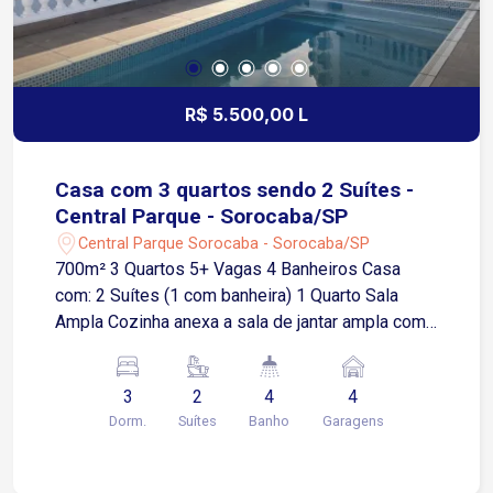
R$ 5.500,00 L
Casa com 3 quartos sendo 2 Suítes -
Central Parque - Sorocaba/SP
Central Parque Sorocaba - Sorocaba/SP
700m² 3 Quartos 5+ Vagas 4 Banheiros Casa
com: 2 Suítes (1 com banheira) 1 Quarto Sala
Ampla Cozinha anexa a sala de jantar ampla com
ilha central Área gourmet com churrasqueira e
balcão Área de serviço Varanda ampla Garagem
3
2
4
4
coberta para 4 carros Piscina 35 mil litros
Dorm.
Suítes
Banho
Garagens
Bosque Portão elétrico Casa estilo de chácara
porém dentro da cidade Localização privilegiada
no Central Parque - Zona Oeste Sorocaba