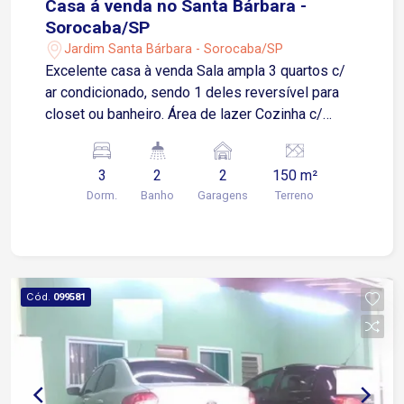
Casa á venda no Santa Bárbara -
Sorocaba/SP
Jardim Santa Bárbara - Sorocaba/SP
Excelente casa à venda Sala ampla 3 quartos c/
ar condicionado, sendo 1 deles reversível para
closet ou banheiro. Área de lazer Cozinha c/
armário 1 banheiro Garagem p/ 2 carros, coberta
c/ portão automatizado Quintal c/ lavanderia,
3
2
2
150 m²
despensa e 1 banheiro.
Dorm.
Banho
Garagens
Terreno
Cód.
099581