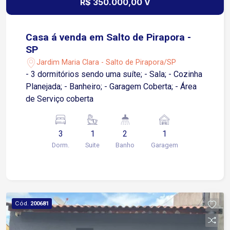
R$ 350.000,00 V
Casa á venda em Salto de Pirapora -
SP
Jardim Maria Clara - Salto de Pirapora/SP
- 3 dormitórios sendo uma suíte; - Sala; - Cozinha
Planejada; - Banheiro; - Garagem Coberta; - Área
de Serviço coberta
3
1
2
1
Dorm.
Suite
Banho
Garagem
Cód.
200681