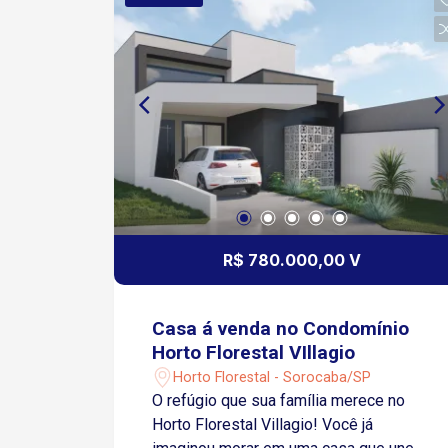
Espaço gourmet, ideal para momentos
distância. Acessos e deslocamento:
de lazer Garagem: 2 vagas Condomínio
Aproximadamente 10 a 15 minutos do
com infraestrutura completa: Clube
Centro de Sorocaba Fácil acesso à
completo Piscina Academia Quadras
Rodovia Castelo Branco Rápido acesso
esportivas Pista de caminhada
à Rodovia Raposo Tavares Ideal para
Mercado interno e feira Capela Duas
quem busca um imóvel bem construído,
portarias com segurança Imóvel
moderno, bem localizado e pronto para
perfeito para quem busca qualidade de
evoluir com tecnologia. Entre em
vida, segurança e comodidade, com
contato para mais informações e
fácil acesso às principais vias. Agende
agende uma visita.
sua visita e venha conhecer!
R$ 780.000,00 V
Casa á venda no Condomínio
Horto Florestal VIllagio
Horto Florestal - Sorocaba/SP
O refúgio que sua família merece no
Horto Florestal Villagio! Você já