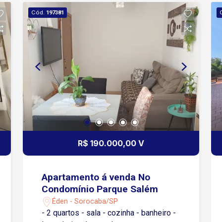
Florestal I, em região estratégica da
Cód.
197381
Zona Norte de Sorocaba A poucos
minutos da Avenida Ipanema, com
ampla oferta de comércios, serviços e
transporte Fácil acesso à Avenida
Itavuvu e ao Shopping Cidade
Sorocaba, proporcionando praticidade
no dia a dia Rápido acesso à Rodovia
Castelinho, facilitando deslocamento
para outras regiões da cidade e
cidades vizinhas Condomínio com
portaria 24 horas, oferecendo
R$ 190.000,00 V
segurança e controle de acesso Não
perca essa oportunidade!
Apartamento á venda No
Condomínio Parque Salém
Éden - Sorocaba/SP
- 2 quartos - sala - cozinha - banheiro -