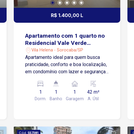
R$ 1.400,00 L
Apartamento com 1 quarto no
Residencial Vale Verde
Ipanema em Sorocaba/SP
Vila Helena - Sorocaba/SP
Apartamento ideal para quem busca
praticidade, conforto e boa localização,
em condomínio com lazer e segurança.
Localizado próximo à Avenida Ipanema,
ao Ypê Supermercados, além de
1
1
1
42 m²
escolas, restaurantes e diversos
Dorm.
Banho
Garagem
A. Útil
comércios locais. Sobre o apartamento:
42 m² de área útil 1 quarto Sala 2
ambientes Cozinha com pia e gabinete
Lavanderia Banheiro social 12º andar
(torre com elevador) Gás encanado
Cód.
557381