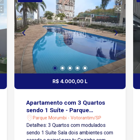
Garagem: 1 vaga descoberta
Condomínio oferece: Piscinas adulto e
infantil Área gourmet com churrasqueira
Salão de festas Mercado 24 horas
(autoatendimento) Elevador Portaria
monitorada Apartamento perfeito para
quem busca comodidade, segurança e
fácil acesso a tudo no dia a dia. Agende
sua visita!
R$ 4.000,00 L
Apartamento com 3 Quartos
sendo 1 Suíte - Parque
Morumbi - Votorantim/SP
Parque Morumbi - Votorantim/SP
Detalhes: 3 Quartos com modulados
sendo 1 Suíte Sala dois ambientes com