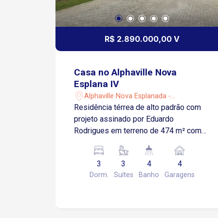
R$ 2.890.000,00 V
Casa no Alphaville Nova
Esplana IV
Alphaville Nova Esplanada -
Votorantim/SP
Residência térrea de alto padrão com
projeto assinado por Eduardo
Rodrigues em terreno de 474 m² com
fundo permanente para mata Área
construída de 360 m² sendo 254 m² no
3
3
4
4
pavimento térreo e 106 m² de
Dorm.
Suítes
Banho
Garagens
basement com espaço versátil ideal
para sala de jogos brinquedoteca home
cinema academia ou área de descanso
com banheiro Sala ampla com