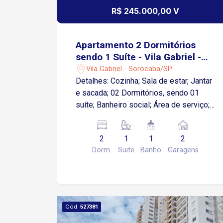
R$ 245.000,00 V
Apartamento 2 Dormitórios
sendo 1 Suíte - Vila Gabriel -
Sorocaba/SP
Vila Gabriel - Sorocaba/SP
Detalhes: Cozinha; Sala de estar, Jantar
e sacada; 02 Dormitórios, sendo 01
suíte; Banheiro social; Área de serviço;
02 vagas de garagem, sendo 01
coberta; Imóvel para locação em
2
1
1
2
excelente localização, bairro Vila
Dorm.
Suite
Banho
Garagens
Gabriel, com fácil acesso às principais
vias da cidade. A apenas 3 a 5 minutos
da Av. Dr. Artur Bernardes e cerca de 8 a
12 minutos da Marginal Dom Aguirre /
SP-075, com ligação rápida à Rodovia
Cód.
527381
Castelo Branco. O Centro de Sorocaba