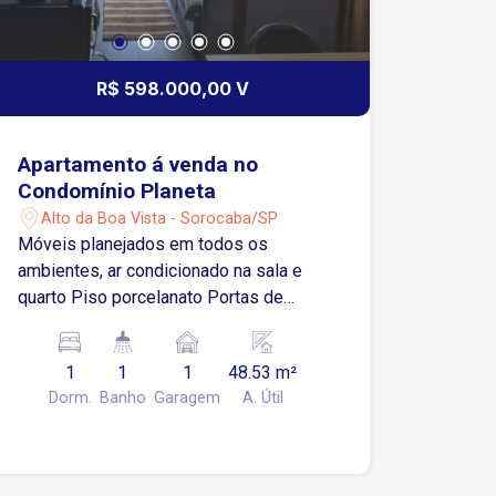
R$ 598.000,00 V
Apartamento á venda no
Condomínio Planeta
Alto da Boa Vista - Sorocaba/SP
Móveis planejados em todos os
ambientes, ar condicionado na sala e
quarto Piso porcelanato Portas de
correr na sala e no banheiro para ganhar
espaço 1 dormitório 1 banheiro 1
1
1
1
48.53 m²
Cozinha 1 vaga de garagem 1 deposito
Dorm.
Banho
Garagem
A. Útil
privativo de de 5 m² O Condomínio
Planeta, localizado no Alto da Boa Vista
em Sorocaba, oferece infraestrutura de
`resort urbano` com lazer completo,