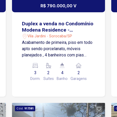
R$ 790.000,00 V
Duplex a venda no Condomínio
Modena Residence -
Sorocaba/SP
Vila Jardini - Sorocaba/SP
Acabamento de primeira, piso em todo
apto sendo porcelanato, móveis
planejados , 4 banheiros com pias
esculpidas. (2 pav inferior e 2 superior)
3 dormitórios sendo 2 suítes Piso
3
2
4
2
superior 1 suíte e 1 dormitório e
Dorm.
Suítes
Banho
Garagens
banheiro social Piso inferior Hall de
entrada decorado Sala de estar Sala de
jantar Lavabo 1 suíte com Closet Copa
Cozinha Área de serviço 2 vagas
cobertas Ar condicionado nas 2 suítes
Cód.
917381
e sala Apto será vendido com os