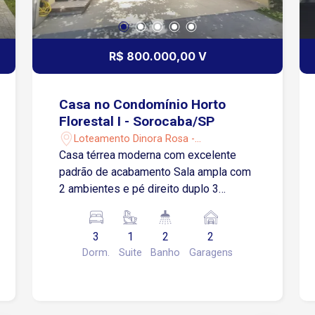
R$ 800.000,00 V
Casa no Condomínio Horto
Florestal I - Sorocaba/SP
Loteamento Dinora Rosa -
Sorocaba/SP
Casa térrea moderna com excelente
padrão de acabamento Sala ampla com
2 ambientes e pé direito duplo 3
quartos sendo 1 suíte Cozinha
integrada à área gourmet, equipada com
3
1
2
2
armários planejados Área externa com
Dorm.
Suite
Banho
Garagens
espaço gourmet Piscina privativa com
hidro Ar condicionado instalado
Garagem coberta para 2 carros
Localizada no Condomínio Horto