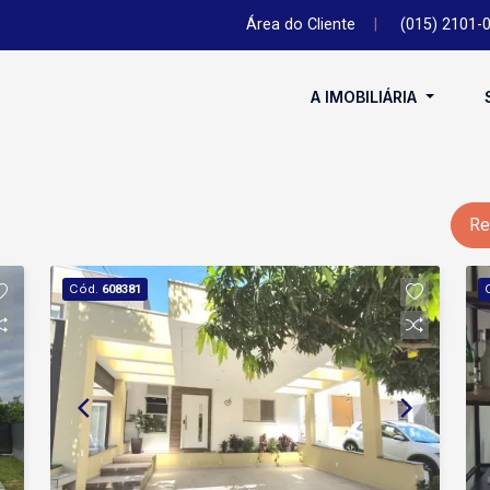
Área do Cliente
|
(015) 2101-
A IMOBILIÁRIA
Re
Cód.
608381