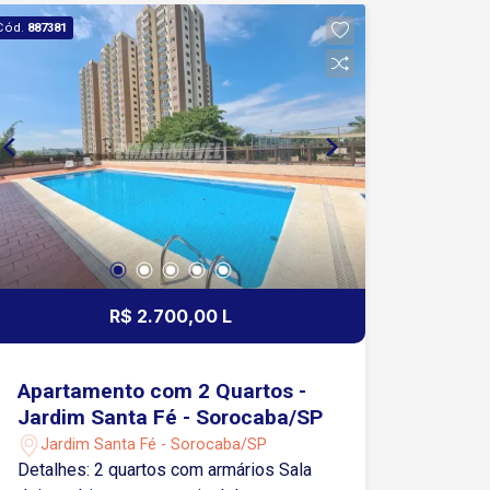
incluindo piscinas climatizadas
Cód.
887381
(adulto/infantil), fitness interno/externo
(Cross training), quadra esportiva, pet
garden, coworking, lavanderia
compartilhada (OMO), lockers
inteligentes e mini market
R$ 2.700,00 L
Apartamento com 2 Quartos -
Jardim Santa Fé - Sorocaba/SP
Jardim Santa Fé - Sorocaba/SP
Detalhes: 2 quartos com armários Sala