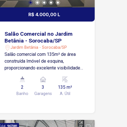
R$ 4.000,00 L
Salão Comercial no Jardim
Betânia - Sorocaba/SP
Jardim Betânia - Sorocaba/SP
Salão comercial com 135m² de área
construída Imóvel de esquina,
proporcionando excelente visibilidade
e destaque para o seu negócio Espaço
interno versátil, facilitando a adaptação
2
3
135 m²
conforme a necessidade da operação
Banho
Garagens
A. Útil
Conta com copa e cozinha 2 banheiros
Estacionamento com capacidade para
até 3 carros A menos de 100 metros da
Avenida Ipanema, uma das principais
vias da zona norte, proporcionando alta
Cód.
947381