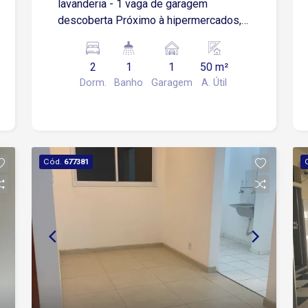
lavanderia - 1 vaga de garagem
descoberta Próximo à hipermercados,
escolas, farmácias, posto de
combustível e transporte público.
2
1
1
50 m²
Dorm.
Banho
Garagem
A. Útil
Cód.
677381