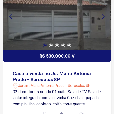
próxima a supermercados, farmácias, escolas,
hospitais, padarias, restaurantes e diversos
comércios e serviços Transporte público nas
proximidades, facilitando o deslocamento para
diferentes regiões da cidade
R$ 530.000,00 V
Casa á venda no Jd. Maria Antonia
Prado - Sorocaba/SP
Jardim Maria Antônia Prado - Sorocaba/SP
02 dormitórios sendo 01 suíte Sala de TV Sala de
jantar integrada com a cozinha Cozinha equipada
com pia, ilha, cooktop, coifa, torre quente
Banheiro social Banheiro da suíte é bem