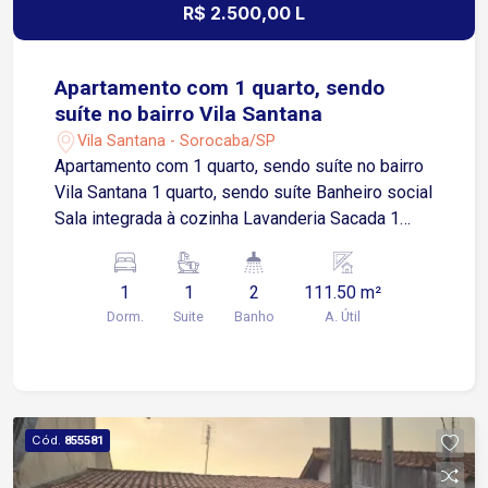
R$ 2.500,00 L
Apartamento com 1 quarto, sendo
suíte no bairro Vila Santana
Vila Santana - Sorocaba/SP
Apartamento com 1 quarto, sendo suíte no bairro
Vila Santana 1 quarto, sendo suíte Banheiro social
Sala integrada à cozinha Lavanderia Sacada 1
vaga de estacionamento compartilhada
(possibilidade de negociação) Localização
1
1
2
111.50 m²
Localizado na Vila Santana, bairro tradicional de
Dorm.
Suite
Banho
A. Útil
Sorocaba com excelente infraestrutura
Aproximadamente 3 minutos da Avenida General
Osório Cerca de 5 minutos da Avenida Afonso
Vergueiro Aproximadamente 6 minutos do Centro
de Sorocaba Fácil acesso à Avenida Dom Aguirre
Cód.
855581
em cerca de 7 minutos Aproximadamente 10
minutos da Rodovia Castelo Branco Região