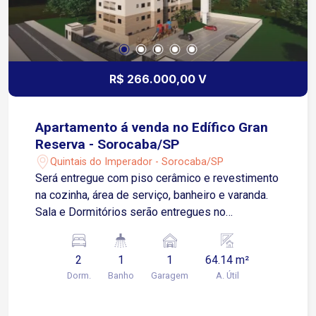
R$ 266.000,00 V
Apartamento á venda no Edífico Gran
Reserva - Sorocaba/SP
Quintais do Imperador - Sorocaba/SP
Será entregue com piso cerâmico e revestimento
na cozinha, área de serviço, banheiro e varanda.
Sala e Dormitórios serão entregues no
contrapiso, possuí uma espaçosa área externa
Apartamento possui 01 Vaga de Garagem
2
1
1
64.14 m²
Descoberta e Fixa para um veículo de pequeno
Dorm.
Banho
Garagem
A. Útil
ou médio porte Condomínio: torre única, 2
elevadores, playground, salão de festas.