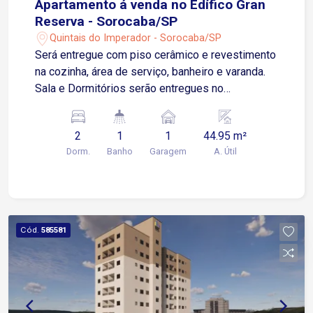
Apartamento á venda no Edífico Gran
Reserva - Sorocaba/SP
Quintais do Imperador - Sorocaba/SP
Será entregue com piso cerâmico e revestimento
na cozinha, área de serviço, banheiro e varanda.
Sala e Dormitórios serão entregues no
contrapiso Apartamento possui 01 Vaga de
Garagem Descoberta e Fixa para um veículo de
2
1
1
44.95 m²
pequeno ou médio porte Condomínio: torre única,
Dorm.
Banho
Garagem
A. Útil
2 elevadores, playground, salão de festas.
Cód.
585581