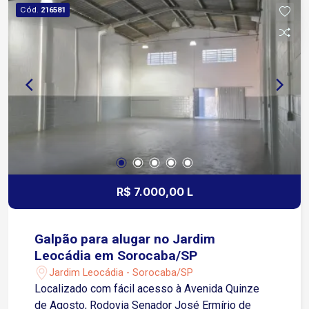
Visibilidade para o seu negócio Ideal para
Cód.
216581
escritórios, clínicas, consultórios, escolas,
coworkings e diversos segmentos comerciais
Localização em região movimentada e de fácil
acesso às principais vias da cidade Agende sua
visita e conheça o espaço ideal para o
crescimento da sua empresa!
R$ 7.000,00 L
Galpão para alugar no Jardim
Leocádia em Sorocaba/SP
Jardim Leocádia - Sorocaba/SP
Localizado com fácil acesso à Avenida Quinze
de Agosto, Rodovia Senador José Ermírio de