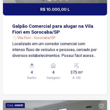
R$ 10.000,00 L
Galpão Comercial para alugar na Vila
Fiori em Sorocaba/SP
Vila Fiori - Sorocaba/SP
Localizado em um corredor comercial com
intenso fluxo de veículos e pessoas, cercado por
diversos estabelecimentos. Possui fácil acesso
à Avenida José Joaquim de Lacerda e à Avenida
Dom Aguirre, garantindo logística e praticidade.
4
4
375 m²
Sobre o imóvel: Galpão com 375 m² de área
Banho
Garagens
A. Útil
Mezanino 4 banheiros Área de luz Espaço
interno, ideal para diferentes segmentos
comerciais Diferenciais: Visibilidade em região
de alto potencial comercial Localizado em
corredor comercial consolidado, com diversos
Cód.
606581
comércios vizinhos Ideal para lojas, centros de