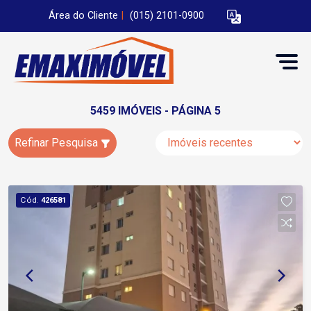
Área do Cliente
|
(015) 2101-0900
5459 IMÓVEIS - PÁGINA 5
Refinar Pesquisa
Cód.
426581