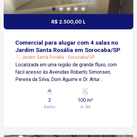
R$ 2.500,00 L
Comercial para alugar com 4 salas no
Jardim Santa Rosália em Sorocaba/SP
Jardim Santa Rosália - Sorocaba/SP
Localizada em uma região de grande fluxo, com
fácil acesso às Avenidas Roberto Simonsen,
Pereira da Silva, Dom Aguirre e Dr. Artur
Bernardes. O entorno conta com ampla
infraestrutura comercial e de serviços,
2
100 m²
proporcionando praticidade para clientes e
Banho
A. Útil
colaboradores. Sobre o imóvel: Sobreloja 4 salas
2 banheiros Cozinha Área de luz Todas as salas
preparadas para instalação de ar-condicionado
Diferenciais: Entrada lateral independente