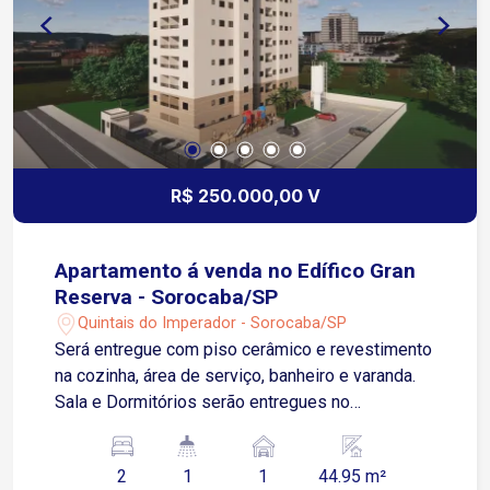
R$ 250.000,00 V
Apartamento á venda no Edífico Gran
Reserva - Sorocaba/SP
Quintais do Imperador - Sorocaba/SP
Será entregue com piso cerâmico e revestimento
na cozinha, área de serviço, banheiro e varanda.
Sala e Dormitórios serão entregues no
contrapiso Apartamento possui 01 Vaga de
Garagem Descoberta e Fixa para um veículo de
2
1
1
44.95 m²
pequeno ou médio porte Condomínio: torre única,