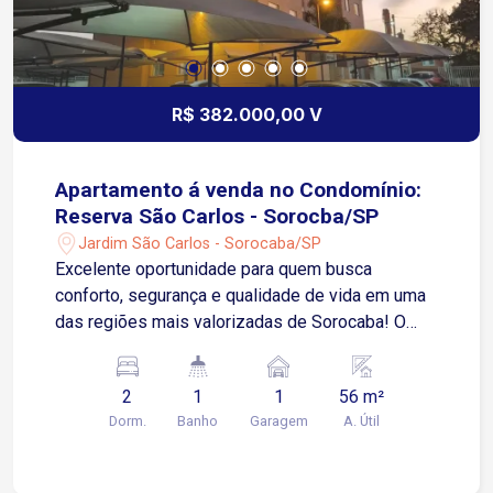
R$ 382.000,00 V
Apartamento á venda no Condomínio:
Reserva São Carlos - Sorocba/SP
Jardim São Carlos - Sorocaba/SP
Excelente oportunidade para quem busca
conforto, segurança e qualidade de vida em uma
das regiões mais valorizadas de Sorocaba! O
apartamento possui 56 m² de área privativa,
distribuídos em: Piso em porcelanato em todos
2
1
1
56 m²
os ambientes O Condomínio conta com uma
Dorm.
Banho
Garagem
A. Útil
completa infraestrutura de lazer e segurança,
oferecendo piscina, playground, quadra esportiva,
bicicletário, quiosque com churrasqueira, salão