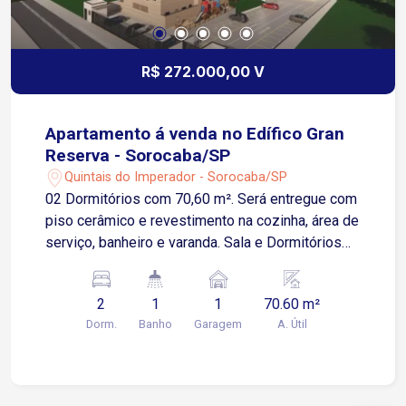
R$ 272.000,00 V
Apartamento á venda no Edífico Gran
Reserva - Sorocaba/SP
Quintais do Imperador - Sorocaba/SP
02 Dormitórios com 70,60 m². Será entregue com
piso cerâmico e revestimento na cozinha, área de
serviço, banheiro e varanda. Sala e Dormitórios
serão entregues no contrapiso. Apartamento
possui 01 Vaga de Garagem Descoberta e Fixa
2
1
1
70.60 m²
para um veículo de pequeno ou médio porte
Dorm.
Banho
Garagem
A. Útil
Condomínio: torre única, 2 elevadores,
playground, salão de festas.