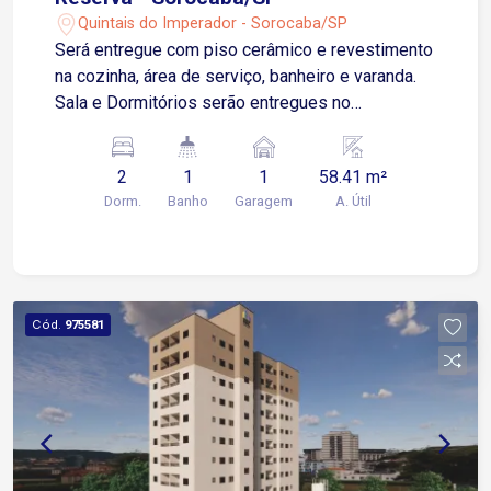
Quintais do Imperador - Sorocaba/SP
Será entregue com piso cerâmico e revestimento
na cozinha, área de serviço, banheiro e varanda.
Sala e Dormitórios serão entregues no
contrapiso Apartamento possui 01 Vaga de
Garagem Descoberta e Fixa para um veículo de
2
1
1
58.41 m²
pequeno ou médio porte Condomínio: torre única,
Dorm.
Banho
Garagem
A. Útil
2 elevadores, playground, salão de festas.
Cód.
975581