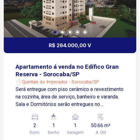
R$ 264.000,00 V
Apartamento á venda no Edífico Gran
Reserva - Sorocaba/SP
Quintais do Imperador - Sorocaba/SP
Será entregue com piso cerâmico e revestimento
na cozinha, área de serviço, banheiro e varanda.
Sala e Dormitórios serão entregues no
contrapiso Apartamento possui 01 Vaga de
Garagem Descoberta e Fixa para um veículo de
2
1
1
50.66 m²
pequeno ou médio porte Condomínio: torre única,
Dorm.
Banho
Garagem
A. Útil
2 elevadores, playground, salão de festas.