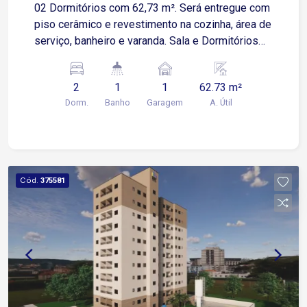
02 Dormitórios com 62,73 m². Será entregue com
piso cerâmico e revestimento na cozinha, área de
serviço, banheiro e varanda. Sala e Dormitórios
serão entregues no contrapiso, possuí uma
espaçosa área externa Apartamento possui 01
2
1
1
62.73 m²
Vaga de Garagem Descoberta e Fixa para um
Dorm.
Banho
Garagem
A. Útil
veículo de pequeno ou médio porte Condomínio:
torre única, 2 elevadores, playground, salão de
festas.
Cód.
375581