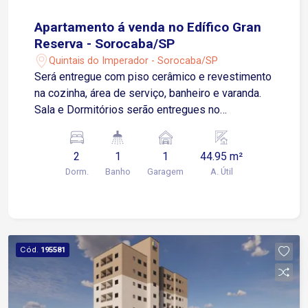
Apartamento á venda no Edífico Gran
Reserva - Sorocaba/SP
Quintais do Imperador - Sorocaba/SP
Será entregue com piso cerâmico e revestimento
na cozinha, área de serviço, banheiro e varanda.
Sala e Dormitórios serão entregues no
contrapiso Apartamento possui 01 Vaga de
Garagem Descoberta e Fixa para um veículo de
2
1
1
44.95 m²
pequeno ou médio porte Condomínio: torre única,
Dorm.
Banho
Garagem
A. Útil
2 elevadores, playground, salão de festas.
Cód.
195581