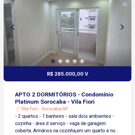
casa já conta com armários planejados,
otimizando o espaço e facilitando a organização.
Além disso, a área de lazer oferece uma
churrasqueira, o local perfeito para realizar
churrascos memoráveis com quem você ama. O
Condomínio Vila Grimaldi oferece toda a
segurança e tranquilidade que você e sua família
merecem. É a oportunidade ideal para quem
busca qualidade de vida em uma região
valorizada de Sorocaba
R$ 285.000,00 V
APTO 2 DORMITÓRIOS - Condomínio
Platinum Sorocaba - Vila Fiori
Vila Fiori - Sorocaba/SP
- 2 quartos - 1 banheiro - sala dois ambientes -
cozinha - área d serviço - vaga de garagem
coberta. Armários na cozinha,em um quarto e no