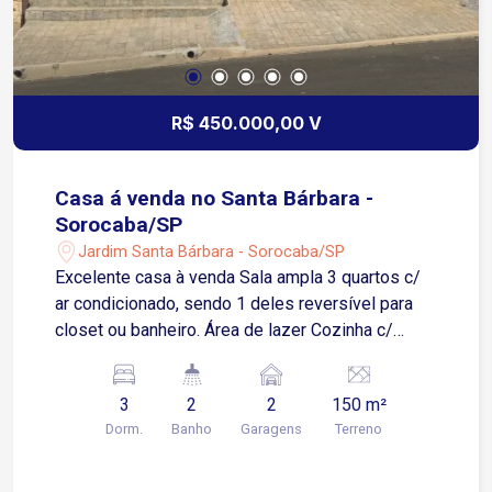
R$ 450.000,00 V
Casa á venda no Santa Bárbara -
Sorocaba/SP
Jardim Santa Bárbara - Sorocaba/SP
Excelente casa à venda Sala ampla 3 quartos c/
ar condicionado, sendo 1 deles reversível para
closet ou banheiro. Área de lazer Cozinha c/
armário 1 banheiro Garagem p/ 2 carros, coberta
c/ portão automatizado Quintal c/ lavanderia,
3
2
2
150 m²
despensa e 1 banheiro.
Dorm.
Banho
Garagens
Terreno