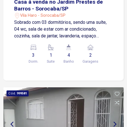
Casa á venda no Jardim Prestes de
Barros - Sorocaba/SP
Vila Haro - Sorocaba/SP
Sobrado com 03 dormitórios, sendo uma suíte,
04 wc, sala de estar com ar condicionado,
cozinha, sala de jantar, lavanderia, espaço
gourmet com 01 wc, 02 vagas de garagem
coberta, portão automático, 01 dormitório com
3
1
4
2
sacada, quarto (suíte) de casal com móveis
Dorm.
Suite
Banho
Garagens
modulados, área construída de 250,00, terreno
5,50 de frente total de (130,87m²).
Cód.
999581