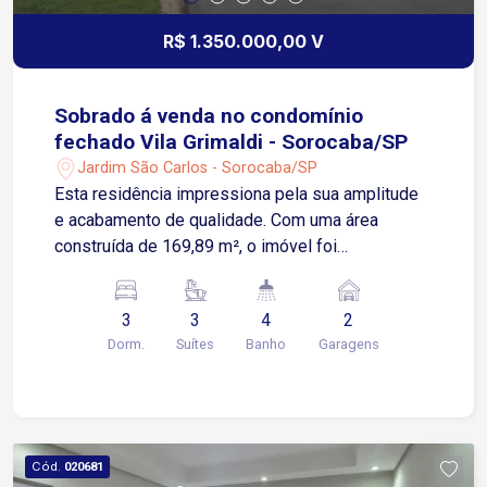
R$ 1.350.000,00 V
Sobrado á venda no condomínio
fechado Vila Grimaldi - Sorocaba/SP
Jardim São Carlos - Sorocaba/SP
Esta residência impressiona pela sua amplitude
e acabamento de qualidade. Com uma área
construída de 169,89 m², o imóvel foi
cuidadosamente projetado para proporcionar
espaços aconchegantes e funcionais para toda a
3
3
4
2
família. A planta conta com 3 suítes espaçosas,
Dorm.
Suítes
Banho
Garagens
sendo a suíte master equipada com um closet,
garantindo privacidade e conforto em cada
ambiente. O interior da casa reflete elegância e
praticidade. A área social é ideal para receber
amigos e familiares em momentos de
Cód.
020681
descontração. Para o seu conforto no dia a dia, a