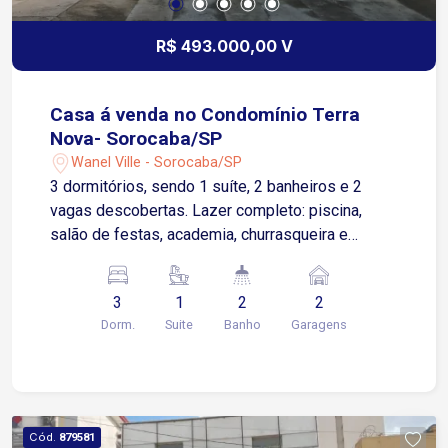
R$ 493.000,00 V
Casa á venda no Condomínio Terra
Nova- Sorocaba/SP
Wanel Ville - Sorocaba/SP
3 dormitórios, sendo 1 suíte, 2 banheiros e 2
vagas descobertas. Lazer completo: piscina,
salão de festas, academia, churrasqueira e
playground. Portaria 24 horas. Imóvel em
excelente localização, conta com comércios
3
1
2
2
locais, postos de gasolina, farmácia e acesso à
Dorm.
Suite
Banho
Garagens
Rodovia Raposo Tavares.
Cód.
879581