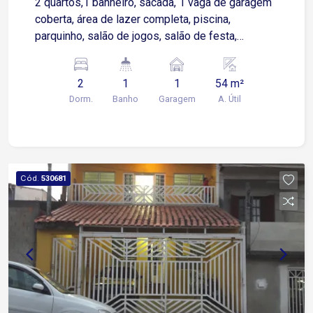
2 quartos,1 banheiro, sacada, 1 vaga de garagem
coberta, área de lazer completa, piscina,
parquinho, salão de jogos, salão de festa,
academia e churrasqueira.
2
1
1
54 m²
Dorm.
Banho
Garagem
A. Útil
Cód.
530681