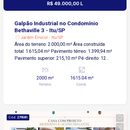
R$ 49.000,00 L
Galpão Industrial no Condomínio
Bethaville 3 - Itu/SP
Jardim Emicol - Itu/SP
Área do terreno: 2.000,00 m² Área construída
total: 1.615,04 m² Pavimento térreo: 1.399,94 m²
Pavimento superior: 215,10 m² Pé-direito: 12
metros Doca e rampa Energia trifásica C60 Poço
artesiano Caixa reserva de água: 45.000 litros
2000 m²
1615.04 m²
Elevador para 4 pessoas O empreendimento
Terreno
Const.
oferece uma estrutura completa para instalação e
operação da sua empresa: Segurança e portaria
24 horas Centro administrativo Centro de
convivência Heliponto exclusivo O imóvel é
adequado para indústrias, centros de distribuição,
Cód.
279581
logística, armazenagem, operações comerciais e
empresas que necessitam de uma estrutura