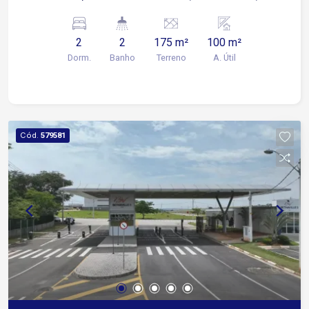
Área de serviço. Um rol de entrada. Piso inferior:
Garagem para dois veículos; Um quarto; Uma
2
2
175 m²
100 m²
salão; Uma cozinha; Um banheiro; Um quintal.
Dorm.
Banho
Terreno
A. Útil
Cód.
579581