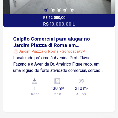
R$ 12.000,00
R$ 10.000,00 L
Galpão Comercial para alugar no
Jardim Piazza di Roma em
Sorocaba/SP
Jardim Piazza di Roma - Sorocaba/SP
Localizado próximo à Avenida Prof. Flávio
Fazano e à Avenida Dr. Américo Figueiredo, em
uma região de forte atividade comercial, cercada
por lojas, supermercados, oficinas, distribuidoras
e diversos estabelecimentos. O imóvel oferece
1
130 m²
210 m²
fácil acesso às principais vias da cidade e
Banho
Const.
A. Total
excelente visibilidade para o seu negócio. Sobre
o imóvel: Galpão comercial com
aproximadamente 130 m² de área útil Porta
automática para acesso ao galpão Copa Banheiro