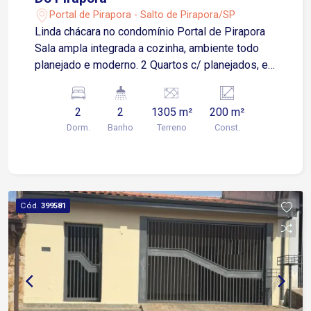
Portal de Pirapora - Salto de Pirapora/SP
Linda chácara no condomínio Portal de Pirapora
Sala ampla integrada a cozinha, ambiente todo
planejado e moderno. 2 Quartos c/ planejados, e
ar condicionado. 2 banheiros. Casa toda
varandada, c/ espaço gourmet, (com armário,
2
2
1305 m²
200 m²
geladeira). 1 banheiro externo. Piscina 4 x 9.
Dorm.
Banho
Terreno
Const.
Venda de porteira fechada. Portaria 24 horas.
Mercado dentro do condomínio ESTUDA
PERMUTA POR APARTAMENTO DE MENOR
VALOR NA ZONAL SUL OU ZONA OESTE!!!
Cód.
399581