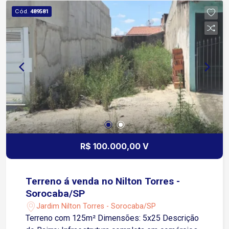
Pavimento superior: 3 salas comerciais com
Cód.
489581
aproximadamente 30 m² cada Cada sala possui
banheiro privativo e copa Ideal para diversos
segmentos, como distribuidoras, depósitos,
centros de logística, oficinas, e-commerce,
empresas de prestação de serviços, escritórios,
assistências técnicas e outras atividades
comerciais que necessitam de área operacional
integrada ao setor administrativo. Agende sua
visita e conheça o espaço ideal para o
crescimento da sua empresa!
R$ 100.000,00 V
Terreno á venda no Nilton Torres -
Sorocaba/SP
Jardim Nilton Torres - Sorocaba/SP
Terreno com 125m² Dimensões: 5x25 Descrição