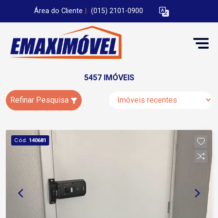
Área do Cliente
|
(015) 2101-0900
5457 IMÓVEIS
Refinar Pesquisa
Cód.
140681