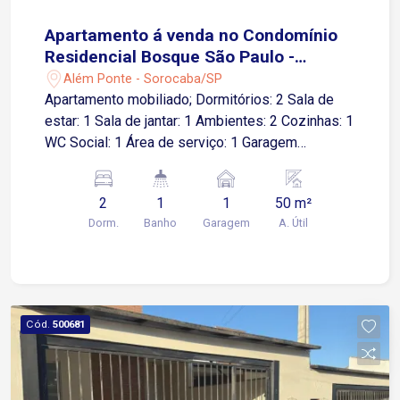
Apartamento á venda no Condomínio
Residencial Bosque São Paulo -
Sorocaba/SP
Além Ponte - Sorocaba/SP
Apartamento mobiliado; Dormitórios: 2 Sala de
estar: 1 Sala de jantar: 1 Ambientes: 2 Cozinhas: 1
WC Social: 1 Área de serviço: 1 Garagem
Descoberta: 1 vaga Lazer do condomínio ?
Playground ? Salão de festas ? Sauna
2
1
1
50 m²
Dorm.
Banho
Garagem
A. Útil
Cód.
500681