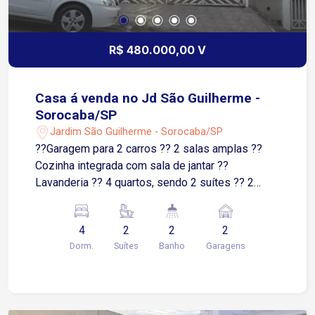
R$ 480.000,00 V
Casa á venda no Jd São Guilherme -
Sorocaba/SP
Jardim São Guilherme - Sorocaba/SP
??Garagem para 2 carros ?? 2 salas amplas ??
Cozinha integrada com sala de jantar ??
Lavanderia ?? 4 quartos, sendo 2 suítes ?? 2
banheiros sociais ?? Churrasqueira ?? Fogão a
lenha ?? Forno de pizza ?? Espaço mobiliado e
4
2
2
2
pronto para receber amigos e família
Dorm.
Suítes
Banho
Garagens