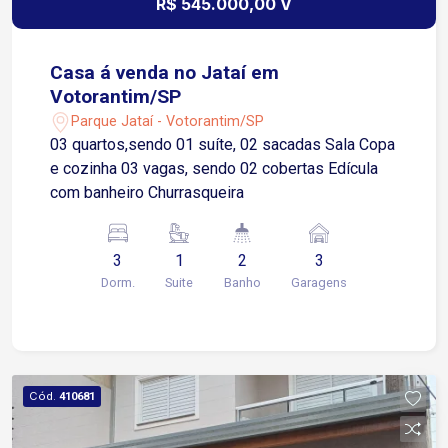
R$ 545.000,00 V
Casa á venda no Jataí em
Votorantim/SP
Parque Jataí - Votorantim/SP
03 quartos,sendo 01 suíte, 02 sacadas Sala Copa
e cozinha 03 vagas, sendo 02 cobertas Edícula
com banheiro Churrasqueira
3
1
2
3
Dorm.
Suite
Banho
Garagens
Cód.
410681