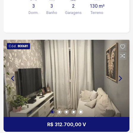
gourmet, alarme , cerca elétrica, câmera, portão
3
3
2
130 m²
automático.
Dorm.
Banho
Garagens
Terreno
Cód.
800681
R$ 312.700,00 V