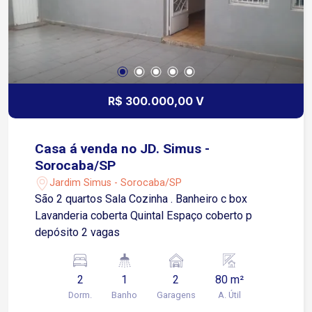
R$ 300.000,00 V
Casa á venda no JD. Simus -
Sorocaba/SP
Jardim Simus - Sorocaba/SP
São 2 quartos Sala Cozinha . Banheiro c box
Lavanderia coberta Quintal Espaço coberto p
depósito 2 vagas
2
1
2
80 m²
Dorm.
Banho
Garagens
A. Útil