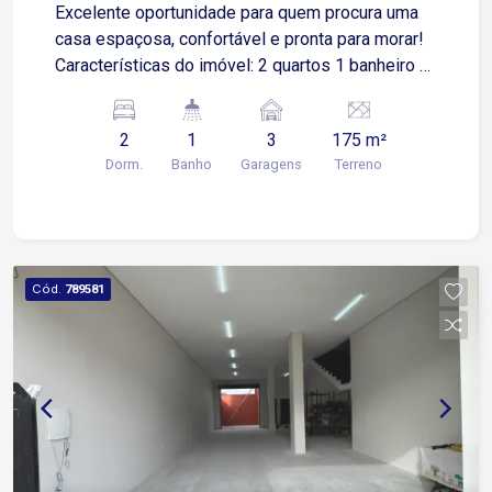
Excelente oportunidade para quem procura uma
casa espaçosa, confortável e pronta para morar!
Características do imóvel: 2 quartos 1 banheiro +
1 lavabo Sala ampla Cozinha 3 vagas de garagem
Terreno de 175 m² 160 m² de área construída
2
1
3
175 m²
Localizada no bairro Piazza di Roma, em
Dorm.
Banho
Garagens
Terreno
Sorocaba, uma região tranquila e com fácil
acesso ao comércio, escolas e principais vias da
cidade.
Cód.
789581