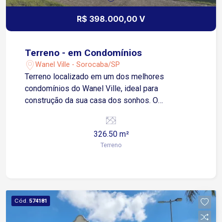
R$ 398.000,00 V
Terreno - em Condomínios
Wanel Ville - Sorocaba/SP
Terreno localizado em um dos melhores
condomínios do Wanel Ville, ideal para
construção da sua casa dos sonhos. O
condomínio oferece segurança, infraestrutura
completa e área de lazer para toda a família.
326.50 m²
Destaques: - Localização privilegiada -
Terreno
Proximidade de comércios, escolas e serviços -
Ótima valorização da região Entre em contato
para mais informações e agendar uma visita!
Cód.
574181