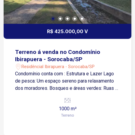
R$ 425.000,00 V
Terreno á venda no Condomínio
Ibirapuera - Sorocaba/SP
Residêncial Ibirapuera - Sorocaba/SP
Condomínio conta com : Estrutura e Lazer Lago
de pesca: Um espaço sereno para relaxamento
dos moradores. Bosques e áreas verdes: Ruas e
espaços arborizados com rica vegetação nativa.
Ambiente privativo: Baixa densidade populacional
1000 m²
devido ao número reduzido de terrenos.
Terreno
Segurança Portaria 24 horas: Controle de acesso
rigoroso e monitoramento contínuo. Vigilância:
Rondas e segurança interna especializada para