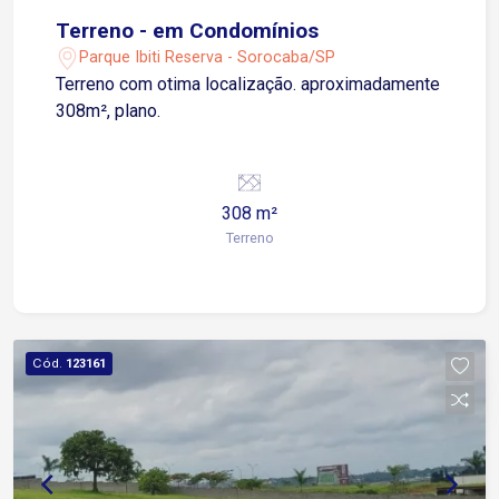
Terreno - em Condomínios
Parque Ibiti Reserva - Sorocaba/SP
Terreno com otima localização. aproximadamente
308m², plano.
308 m²
Terreno
Cód.
123161