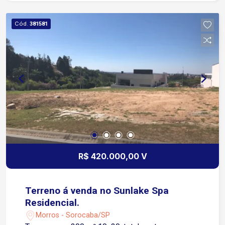
garantir a tranquilidade dos moradores. Perfil dos
Imóveis Casas de alto padrão: Mansões e
Cód.
381581
residências modernas com projetos
arquitetônicos exclusivos.
R$ 420.000,00 V
Terreno á venda no Sunlake Spa
Residencial.
Morros - Sorocaba/SP