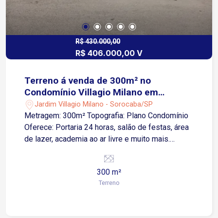
R$ 430.000,00
R$ 406.000,00 V
Terreno á venda de 300m² no
Condomínio Villagio Milano em
Sorocaba-SP
Jardim Villagio Milano - Sorocaba/SP
Metragem: 300m² Topografia: Plano Condomínio
Oferece: Portaria 24 horas, salão de festas, área
de lazer, academia ao ar livre e muito mais.
Localização: Fácil acesso á Av Elias Maluf,
próximo á supermercados, academias, farmácias
300 m²
, restaurantes e serviços em geral.
Terreno