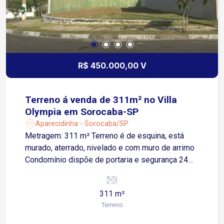
R$ 450.000,00 V
Terreno á venda de 311m² no Villa
Olympia em Sorocaba-SP
Aparecidinha - Sorocaba/SP
Metragem: 311 m² Terreno é de esquina, está
murado, aterrado, nivelado e com muro de arrimo
Condomínio dispõe de portaria e segurança 24
horas, campo de futebol, quadra poliesportiva,
quiosque e playground. Localização: Perto de
311 m²
faculdade, rede de supermercado, prefeitura,
Terreno
padaria real, parque natural Chico Mendes, fácil
acesso as rodovias Raposo Tavares, Castelo