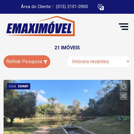
Área do Cliente
|
(015) 2101-0900
21 IMÓVEIS
Refinar Pesquisa
Cód.
260681