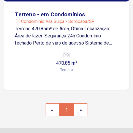
Terreno - em Condomínios
Condomínio Vila Suiça - Sorocaba/SP
Terreno 470,85m² de Área, Ótima Localização:
Área de lazer: Segurança 24h Condomínio
fechado Perto de vias de acesso Sistema de
alarme Espaço gourmet Churrasqueira Perto de
shopping center Agende sua visita
470.85 m²
Terreno
«
1
»