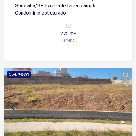
Sorocaba/SP Excelente terreno amplo
Condomínio estruturado
275 m²
Terreno
Cód.
946751