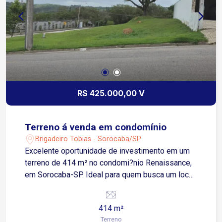
R$ 425.000,00 V
Terreno á venda em condomínio
Brigadeiro Tobias - Sorocaba/SP
Excelente oportunidade de investimento em um
terreno de 414 m² no condomi?nio Renaissance,
em Sorocaba-SP. Ideal para quem busca um local
tranquilo e seguro para construir a casa dos seus
sonhos. O condomi?nio oferece uma completa
414 m²
infraestrutura de lazer, com campo de futebol,
Terreno