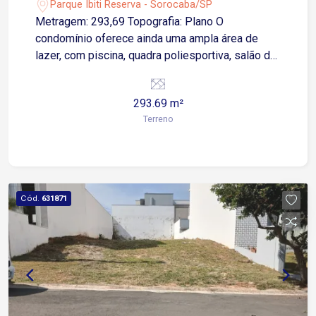
Sorocaba-SP
Parque Ibiti Reserva - Sorocaba/SP
Metragem: 293,69 Topografia: Plano O
condomínio oferece ainda uma ampla área de
lazer, com piscina, quadra poliesportiva, salão de
festas e playground. Localizado próximo a
escolas, supermercados, farmácias e com fácil
293.69 m²
acesso às principais vias da cidade, este é o
Terreno
lugar perfeito para quem busca conforto e
praticidade.
Cód.
631871