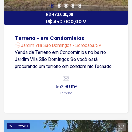
R$ 470.000,00
R$ 450.000,00 V
Terreno - em Condomínios
Jardim Vila São Domingos - Sorocaba/SP
Venda de Terreno em Condomínios no bairro
Jardim Vila São Domingos Se você está
procurando um terreno em condomínio fechado
para construir a casa dos seus sonhos, não perca
esta oportunidade única de adquirir um terreno
662.80 m²
em condomínio fechado em uma das melhores
Terreno
regiões de Sorocaba/SP. Entre em contato
conosco e agende uma visita para conhecer este
incrível terreno!
Cód.
022451