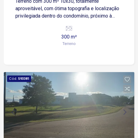
Terreno com 300 m² 10x30, totalmente
aproveitável, com ótima topografia e localização
privilegiada dentro do condomínio, próximo à
portaria, proporcionando mais praticidade e
facilidade no dia a dia. Destaques do terreno: 300
300 m²
m² de área total 10 metros de frente por 30
Terreno
metros de profundidade Terreno plano e bem
localizado Próximo à portaria Excelente
aproveitamento para projetos residenciais
modernos Ideal para construção de imóvel de
alto padrão
Cód.
593381