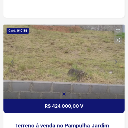
playground, quadra de te?nis, quadra
poliesportiva, ale?m de contar com portaria 24
horas e ronda motorizada para garantir a
seguranc?a dos moradores.
Cód.
040181
R$ 424.000,00 V
Terreno á venda no Pampulha Jardim