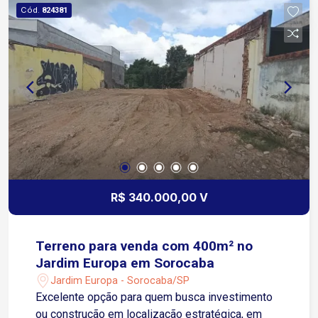
churrasqueira, forno a lenha *Lareira *Quadra
Cód.
824381
areia Beach tênis *Playground *Horta com
plantação de diversas hortaliças *2 Mercados
inteligente
R$ 340.000,00 V
Terreno para venda com 400m² no
Jardim Europa em Sorocaba
Jardim Europa - Sorocaba/SP
Excelente opção para quem busca investimento
ou construção em localização estratégica, em