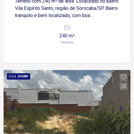
Terreno com 240 m² de área. Localizado no bairro
Vila Espírito Santo, região de Sorocaba/SP. Bairro
tranquilo e bem localizado, com boa
infraestrutura de comércio local e fácil acesso às
principais vias da cidade. Excelente oportunidade
240 m²
para quem busca um lote com medidas amplas
Terreno
de frente, ideal para construção residencial.
Cód.
010481