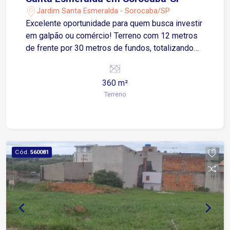
Jardim Santa Esmeralda - Sorocaba/SP
Excelente oportunidade para quem busca investir
em galpão ou comércio! Terreno com 12 metros
de frente por 30 metros de fundos, totalizando
360m², localizado em região estratégica do
Jardim Santa Esmeralda. Possui leve declive,
360 m²
ideal para projetos de construção diferenciados.
Terreno
Próximo a vias de fácil acesso, com grande
potencial de valorização.
Cód.
560081