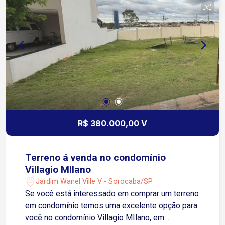
rodovias, tanto no sentido interior quanto capital,
tornando o deslocamento prático no dia a dia.
Região em constante crescimento e de rápida
valorização. Ideal para quem busca segurança,
natureza e excelente localização para morar ou
investir.
R$ 380.000,00 V
Terreno á venda no condomínio
Villagio MIlano
Jardim Wanel Ville V - Sorocaba/SP
Se você está interessado em comprar um terreno
em condomínio temos uma excelente opção para
você no condomínio Villagio MIlano, em