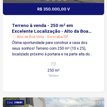
R$ 350.000,00 V
Terreno à venda - 250 m² em
Excelente Localização - Alto da Boa
Vista - Sorocaba/SP
Alto da Boa Vista - Sorocaba/SP
Ótima oportunidade para construir a casa dos
seus sonhos! Terreno com 250 m² (10 x 25),
localizado próximo à portaria e na parte alta do
condomínio, proporcionando exuberante vista
para a mata e muito contato com a natureza. O
250 m²
condomínio conta com casa sede e ampla área
Terreno
verde, oferecendo tranquilidade, segurança e
qualidade de vida. Localização estratégica,
próxima ao Parque Natural Chico Mendes, além
de fácil acesso a comércios e serviços como
FATEC, Pão de Açúcar, Oba Hortifruti e Colégio
Cód.
398081
SER. A região possui fácil acesso às principais