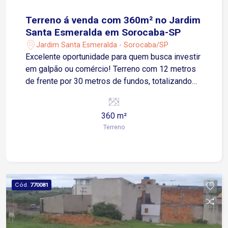
Terreno á venda com 360m² no Jardim
Santa Esmeralda em Sorocaba-SP
Jardim Santa Esmeralda - Sorocaba/SP
Excelente oportunidade para quem busca investir
em galpão ou comércio! Terreno com 12 metros
de frente por 30 metros de fundos, totalizando
360m², localizado em região estratégica do
Jardim Santa Esmeralda. Possui leve declive,
360 m²
ideal para projetos de construção diferenciados.
Terreno
Próximo a vias de fácil acesso, com grande
potencial de valorização.
Cód.
770081