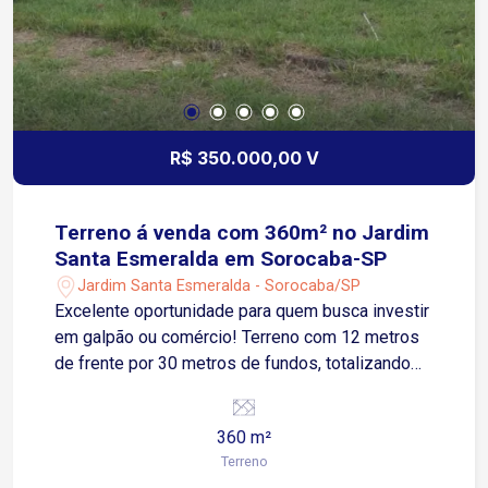
R$ 350.000,00 V
Terreno á venda com 360m² no Jardim
Santa Esmeralda em Sorocaba-SP
Jardim Santa Esmeralda - Sorocaba/SP
Excelente oportunidade para quem busca investir
em galpão ou comércio! Terreno com 12 metros
de frente por 30 metros de fundos, totalizando
360m², localizado em região estratégica do
Jardim Santa Esmeralda. Possui leve declive,
360 m²
ideal para projetos de construção diferenciados.
Terreno
Próximo a vias de fácil acesso, com grande