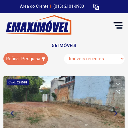
Área do Cliente
|
(015) 2101-0900
56 IMÓVEIS
Refinar Pesquisa
Cód.
228581