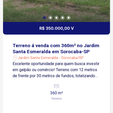
R$ 350.000,00 V
Terreno á venda com 360m² no Jardim
Santa Esmeralda em Sorocaba-SP
Jardim Santa Esmeralda - Sorocaba/SP
Excelente oportunidade para quem busca investir
em galpão ou comércio! Terreno com 12 metros
de frente por 30 metros de fundos, totalizando
360m², localizado em região estratégica do
Jardim Santa Esmeralda. Possui leve declive,
360 m²
ideal para projetos de construção diferenciados.
Terreno
Próximo a vias de fácil acesso, com grande
potencial de valorização.