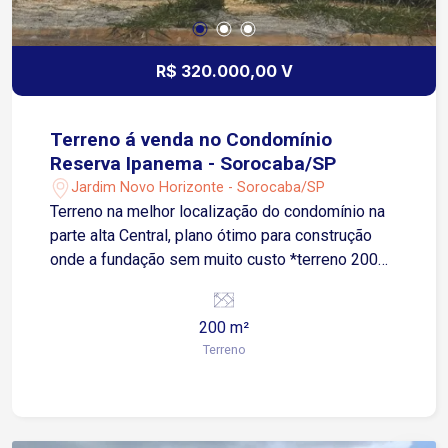
R$ 320.000,00 V
Terreno á venda no Condomínio
Reserva Ipanema - Sorocaba/SP
Jardim Novo Horizonte - Sorocaba/SP
Terreno na melhor localização do condomínio na
parte alta Central, plano ótimo para construção
onde a fundação sem muito custo *terreno 200
metros 8x25 *Escriturado e Registrado em
cartório definitivo *Planta moderna em estudo
200 m²
incluso topografia *Lareira *Piscina *Quadra
Terreno
society grama sintética *Quadra futebol de salão
*2 Lagos para pesca *Muita área mata Nativa
verde arborizado *Salão de festa *Academia
*Quiosques com freezer, jogo de mesas,