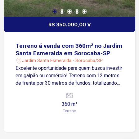
R$ 350.000,00 V
Terreno á venda com 360m² no Jardim
Santa Esmeralda em Sorocaba-SP
Jardim Santa Esmeralda - Sorocaba/SP
Excelente oportunidade para quem busca investir
em galpão ou comércio! Terreno com 12 metros
de frente por 30 metros de fundos, totalizando
360m², localizado em região estratégica do
Jardim Santa Esmeralda. Possui leve declive,
360 m²
ideal para projetos de construção diferenciados.
Terreno
Próximo a vias de fácil acesso, com grande
potencial de valorização.