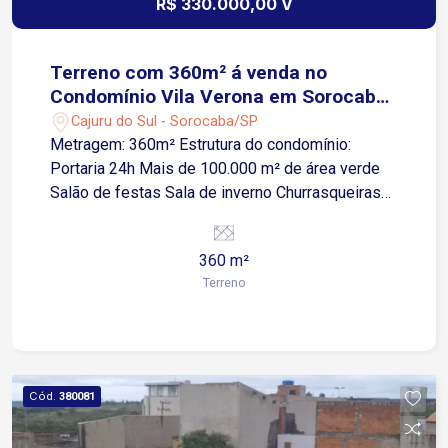
R$ 330.000,00 V
Terreno com 360m² á venda no
Condomínio Vila Verona em Sorocaba-
SP
Cajuru do Sul - Sorocaba/SP
Metragem: 360m² Estrutura do condomínio:
Portaria 24h Mais de 100.000 m² de área verde
Salão de festas Sala de inverno Churrasqueiras
Piscinas adulto e infantil Sauna úmida Vestiários
e banheiros Salão de jogos Playground Quadra
360 m²
poliesportiva Academia Mini mercado
Terreno
Localização estratégica: A apenas 4 minutos da
Rodovia Castelo Branco (Km 80) 15 minutos de
Itu Próximo aos condomínios City Castello e
Alphaville Itu Fácil acesso a escolas,
supermercados e serviços essenciais
Cód.
380081