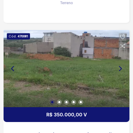
Terreno
Próximo a vias de fácil acesso, com grande
potencial de valorização.
Cód.
470081
R$ 350.000,00 V