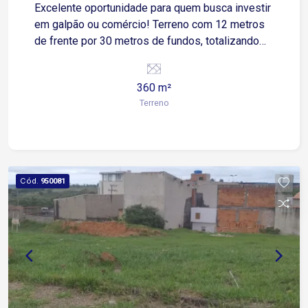
Excelente oportunidade para quem busca investir
em galpão ou comércio! Terreno com 12 metros
de frente por 30 metros de fundos, totalizando
360m², localizado em região estratégica do
Jardim Santa Esmeralda. Possui leve declive,
360 m²
ideal para projetos de construção diferenciados.
Terreno
Próximo a vias de fácil acesso, com grande
potencial de valorização.
Cód.
950081