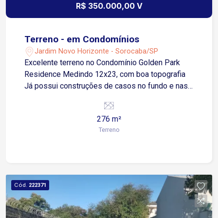
R$ 350.000,00 V
Terreno - em Condomínios
Jardim Novo Horizonte - Sorocaba/SP
Excelente terreno no Condomínio Golden Park
Residence Medindo 12x23, com boa topografia
Já possui construções de casos no fundo e nas
laterais Oferece uma ótima oportunidade de
construir a casa dos sonhos Condomínio com
276 m²
infraestrutura completa e segurança 24h.
Terreno
Cód.
222371