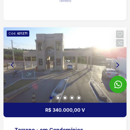
Terreno
Cód.
631271
R$ 340.000,00 V
Terreno - em Condomínios