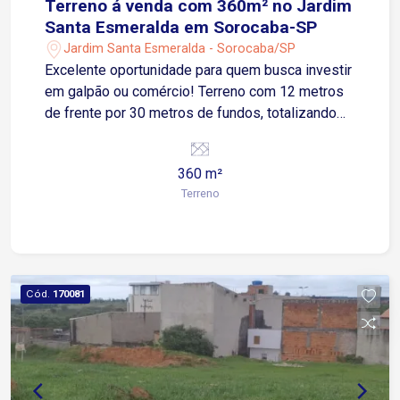
Terreno á venda com 360m² no Jardim
Santa Esmeralda em Sorocaba-SP
Jardim Santa Esmeralda - Sorocaba/SP
Excelente oportunidade para quem busca investir
em galpão ou comércio! Terreno com 12 metros
de frente por 30 metros de fundos, totalizando
360m², localizado em região estratégica do
Jardim Santa Esmeralda. Possui leve declive,
360 m²
ideal para projetos de construção diferenciados.
Terreno
Próximo a vias de fácil acesso, com grande
potencial de valorização.
Cód.
170081