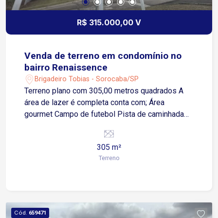
R$ 315.000,00 V
Venda de terreno em condomínio no
bairro Renaissence
Brigadeiro Tobias - Sorocaba/SP
Terreno plano com 305,00 metros quadrados A
área de lazer é completa conta com; Área
gourmet Campo de futebol Pista de caminhada
Playground Quadra poliesportiva Segurança 24
horas Localizado na melhor região do
305 m²
Condomínio, parte alta
Terreno
Cód.
659471