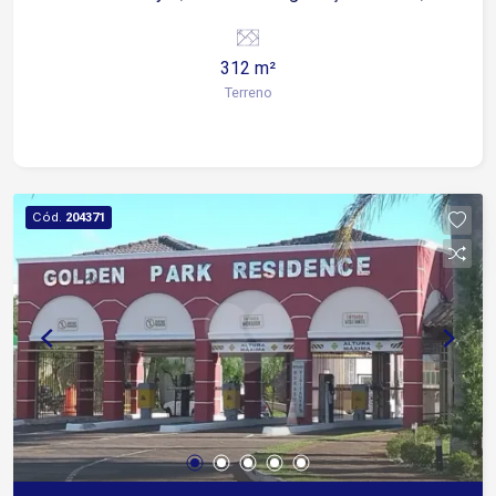
Área de lazer com quadra poliesportiva, quadra
de tênis, playground; Condomínio 100%
312 m²
pavimentado; Rede de água, esgoto; Rede de
Terreno
energia elétrica; Área verde de preservação
ambiental; Características do condomínio / Zona
Leste Recepção 24 Horas
Cód.
204371