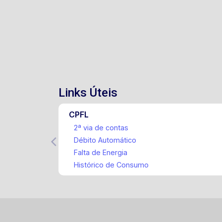
Links Úteis
CPFL
2ª via de contas
Débito Automático
Falta de Energia
Histórico de Consumo