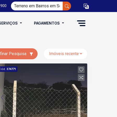
0900
SERVIÇOS
PAGAMENTOS
finar Pesquisa
Cód.
374771