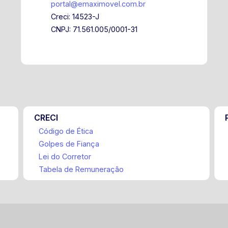
portal@emaximovel.com.br
Creci: 14523-J
CNPJ: 71.561.005/0001-31
CRECI
Código de Ética
Golpes de Fiança
Lei do Corretor
Tabela de Remuneração