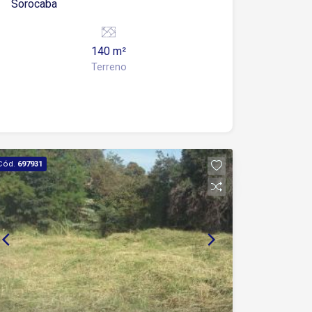
Sorocaba
140 m²
Terreno
Cód.
697931