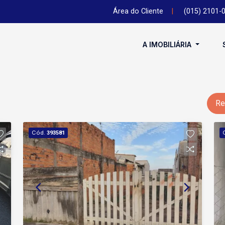
Área do Cliente
|
(015) 2101-
A IMOBILIÁRIA
Re
Cód.
393581