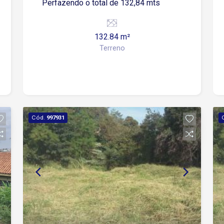
Perfazendo o total de 132,84 mts
132.84 m²
Terreno
Cód.
997931