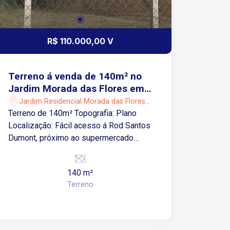
R$ 110.000,00 V
Terreno á venda de 140m² no
Jardim Morada das Flores em
Sorocaba-SP
Jardim Residencial Morada das Flores -
Sorocaba/SP
Terreno de 140m² Topografia: Plano
Localização: Fácil acesso á Rod Santos
Dumont, próximo ao supermercado
Rede Bom Lugar, ao Santuário de
Aparecidinha e comércios em geral.
140 m²
Terreno