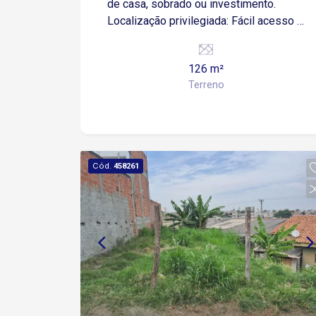
de casa, sobrado ou investimento.
Localização privilegiada: Fácil acesso à
Av. Elias Maluf, Av. João Frate Neto e
Av. Paulo Emanuel de Almeida. Próximo
126 m²
a supermercados, farmácias, escolas e
Terreno
variados comércios. Ótima
oportunidade para quem deseja investir
ou construir no Parque Esmeralda.
Cód.
458261