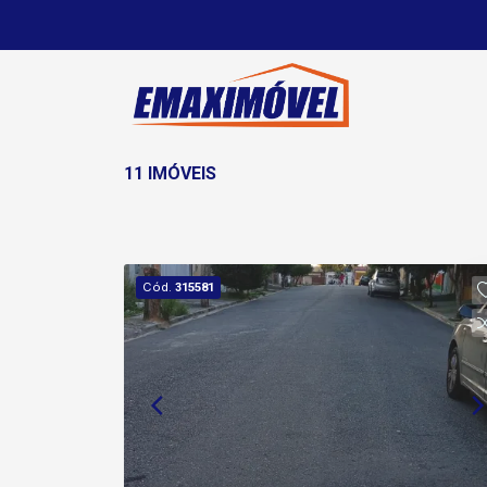
11 IMÓVEIS
Cód.
315581