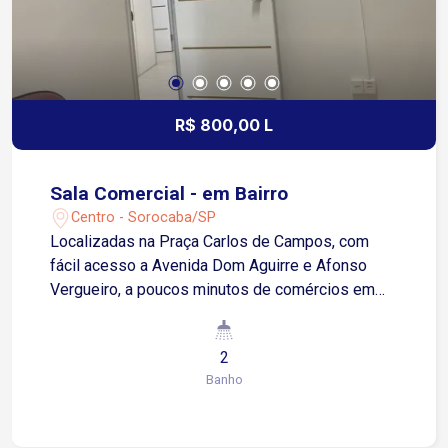
R$ 800,00 L
Sala Comercial - em Bairro
Centro - Sorocaba/SP
Localizadas na Praça Carlos de Campos, com
fácil acesso a Avenida Dom Aguirre e Afonso
Vergueiro, a poucos minutos de comércios em
geral. Sala com aproximadamente 6m², dispõe de
internet, sala para reuniões (disponível com
2
agendamento prévio), dois banheiros sociais (um
Banho
de uso próprio e outro para clientes), cozinha
ampla, equipada para preparação de suas
refeições, cada sala possui seu próprio interfone,