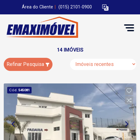
Área do Cliente
|
(015) 2101-0900
14 IMÓVEIS
Refinar Pesquisa
Cód.
545081