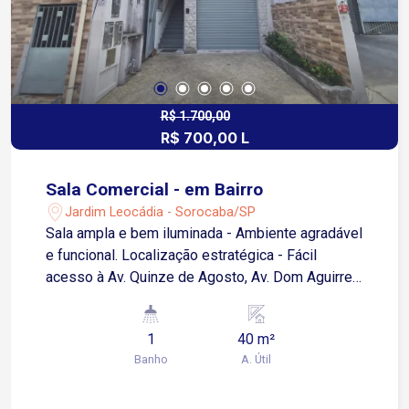
R$ 1.700,00
R$ 700,00 L
Sala Comercial - em Bairro
Jardim Leocádia - Sorocaba/SP
Sala ampla e bem iluminada - Ambiente agradável
e funcional. Localização estratégica - Fácil
acesso à Av. Quinze de Agosto, Av. Dom Aguirre
e Rodovia Santos Dumont. Próximo a Facens e
Unip - Região movimentada e com grande fluxo
1
40 m²
de pessoas. Infraestrutura completa - Próximo a
Banho
A. Útil
restaurantes, escolas e diversos comércios
locais. Banheiro privativo - Maior comodidade
para o dia a dia. Localizada na parte superior -