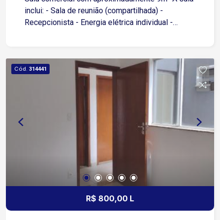
inclui: - Sala de reunião (compartilhada) -
Recepcionista - Energia elétrica individual -
Cabos de telefonia de 5ª geração - Internet WI-FI
em todo prédio - Alarme e monitoramento -
Limpeza de área comum
Cód.
314441
R$ 800,00 L