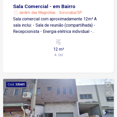
Sala Comercial - em Bairro
Jardim das Magnólias - Sorocaba/SP
Sala comercial com aproximadamente 12m² A
sala inclui: - Sala de reunião (compartilhada) -
Recepcionista - Energia elétrica individual -
Cabos de telefonia de 5ª geração - Internet WI-FI
em todo prédio - Alarme e monitoramento -
12 m²
Limpeza de área comum
A. Útil
Cód.
325601