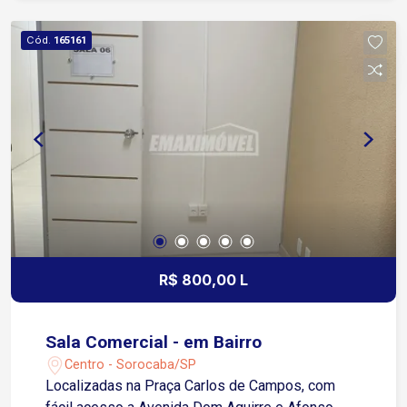
sala de espera com TV à cabo, estacionamento
ao lado do prédio. Com possibilidade para
Cód.
165161
locação de todo o conjunto das 06 salas, no valor
de R$ 4.800,00. Entre em contato e saiba mais!
R$ 800,00 L
Sala Comercial - em Bairro
Centro - Sorocaba/SP
Localizadas na Praça Carlos de Campos, com