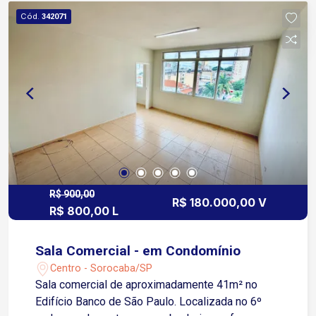
Acabamentos adequados para uso profissional.
Cód.
342071
Localizado no Jardim Jatobá, região do bairro
Éden, área estratégica de Sorocaba com forte
vocação comercial. Fácil acesso às principais
vias da zona industrial e comercial da cidade,
com grande fluxo de pessoas e veículos. Região
atendida por comércios, serviços, transporte
público e com excelente visibilidade para o seu
negócio. Prédio comercial moderno, planejado
para atividades profissionais, com ambiente
organizado e perfil comercial consolidado.
R$ 900,00
R$ 180.000,00 V
R$ 800,00 L
Sala Comercial - em Condomínio
Centro - Sorocaba/SP
Sala comercial de aproximadamente 41m² no
Edifício Banco de São Paulo. Localizada no 6º