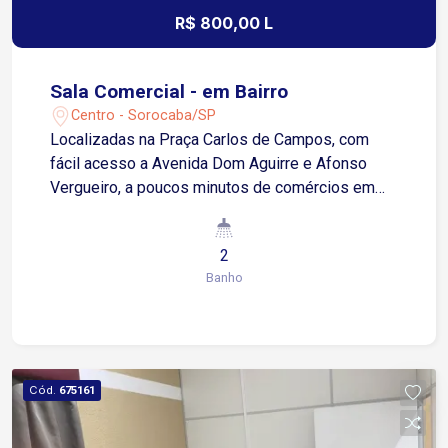
R$ 800,00 L
Sala Comercial - em Bairro
Centro - Sorocaba/SP
Localizadas na Praça Carlos de Campos, com
fácil acesso a Avenida Dom Aguirre e Afonso
Vergueiro, a poucos minutos de comércios em
geral. Sala com aproximadamente 6m², dispõe de
internet, sala para reuniões (disponível com
2
agendamento prévio), dois banheiros sociais (um
Banho
de uso próprio e outro para clientes), cozinha
ampla, equipada para preparação de suas
refeições, cada sala possui seu próprio interfone,
sala de espera com TV à cabo, estacionamento
ao lado do prédio. Com possibilidade para
Cód.
675161
locação de todo o conjunto das 06 salas, no valor
de R$ 4.800,00. Entre em contato e saiba mais!