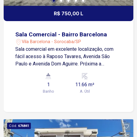
R$ 750,00 L
Sala Comercial - Bairro Barcelona
Vila Barcelona - Sorocaba/SP
Sala comercial em excelente localização, com
fácil acesso à Raposo Tavares, Avenida São
Paulo e Avenida Dom Aguirre. Próxima a
comércios, restaurantes e serviços. A sala
possui aproximadamente 11,66m², ideal para
1
11.66 m²
escritório ou consultório, com banheiro e cozinha
Banho
A. Útil
compartilhada, proporcionando praticidade no dia
a dia. Ambiente seguro e bem localizado para o
seu negócio.
Cód.
676841