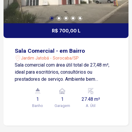
R$ 700,00 L
Sala Comercial - em Bairro
Jardim Jatobá - Sorocaba/SP
Sala comercial com área útil total de 27,48 m²,
ideal para escritórios, consultórios ou
prestadores de serviço. Ambiente bem
distribuído com 01 sala principal, cozinha,
lavanderia e terraço com 5,48 m², proporcionando
1
1
27.48 m²
ventilação e iluminação natural Banheiro privativo
Banho
Garagem
A. Útil
01 vaga de garagem descoberta vinculada à
unidade. Infraestrutura preparada com tubulação
embutida para instalação de telefone e sistema
de segurança, como alarme e câmeras.