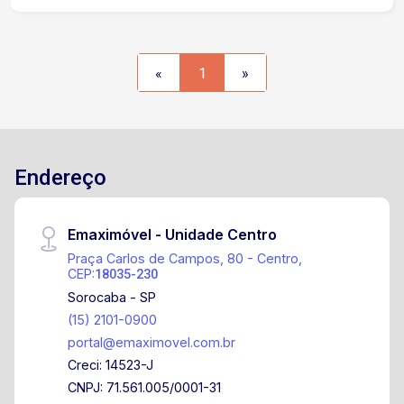
Ideal para diversos tipos de negócios. Agende
sua visita e aproveite essa oportunidade!
«
1
»
Endereço
Emaximóvel - Unidade Centro
Praça Carlos de Campos, 80 - Centro,
CEP:
18035-230
Sorocaba - SP
(15) 2101-0900
portal@emaximovel.com.br
Creci: 14523-J
CNPJ: 71.561.005/0001-31