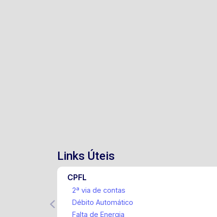
Links Úteis
CPFL
2ª via de contas
Débito Automático
Falta de Energia