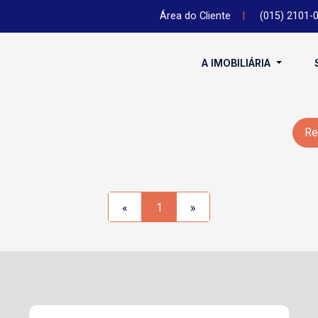
Área do Cliente
|
(015) 2101-
A IMOBILIÁRIA
Re
«
1
»