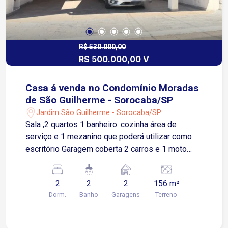
R$ 530.000,00
R$ 500.000,00 V
Casa á venda no Condomínio Moradas
de São Guilherme - Sorocaba/SP
Jardim São Guilherme - Sorocaba/SP
Sala ,2 quartos 1 banheiro. cozinha área de
serviço e 1 mezanino que poderá utilizar como
escritório Garagem coberta 2 carros e 1 moto
Edícula com área com churrasqueira , banheiro e 1
cômodo parte de cima
2
2
2
156 m²
Dorm.
Banho
Garagens
Terreno