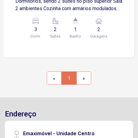
Dormitórios, sendo 2 suítes no piso superior Sala
2 ambientes Cozinha com armários modulados
Banheiro social Entrada lateral Lavanderia coberta
Quintal com churrasqueira 2 Vagas de garagem
3
2
1
2
cobertas Estuda permuta
Dorm.
Suítes
Banho
Garagens
«
1
»
Endereço
Emaximóvel - Unidade Centro