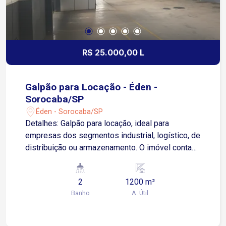
R$ 25.000,00 L
Galpão para Locação - Éden -
Sorocaba/SP
Éden - Sorocaba/SP
Detalhes: Galpão para locação, ideal para
empresas dos segmentos industrial, logístico, de
distribuição ou armazenamento. O imóvel conta
com 1.200 m² de área útil, oferecendo amplo
espaço para operações, além de 2 banheiros,
2
1200 m²
proporcionando praticidade para o dia a dia da
Banho
A. Útil
sua equipe. Localizado na Avenida Iporanga, o
imóvel está inserido em uma região industrial
consolidada, com fácil acesso às avenidas Victor