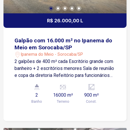
comerciais e industriais
R$ 26.000,00 L
Galpão com 16.000 m² no Ipanema do
Meio em Sorocaba/SP
Ipanema do Meio - Sorocaba/SP
2 galpões de 400 m² cada Escritório grande com
banheiro + 2 escritórios menores Sala de reunião
e copa da diretoria Refeitório para funcionários
em prédio separado Cozinha, espaço de
alimentação e banheiro Amplo estacionamento
2
16000 m²
900 m²
para motos, carros e caminhões Entrada
Banho
Terreno
Const.
independente para caminhões Terreno de 16.000
m², ideal para logística e empresas Ótima
oportunidade de locação abaixo do valor de
mercado! Localização estratégica, com rotatória