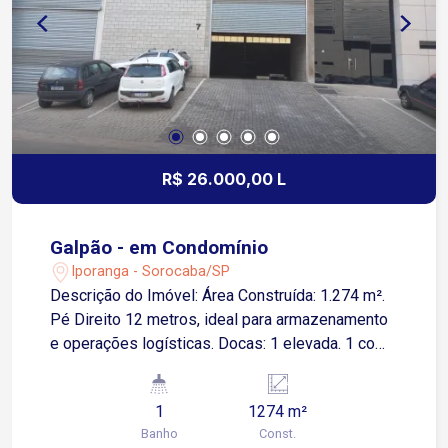
R$ 26.000,00 L
Galpão - em Condomínio
Iporanga - Sorocaba/SP
Descrição do Imóvel: Área Construída: 1.274 m².
Pé Direito 12 metros, ideal para armazenamento
e operações logísticas. Docas: 1 elevada. 1 com
acesso via rampa. Infraestrutura Administrativa
Área administrativa e vestiário para maior
1
1274 m²
comodidade. Condomínio Industrial: Portaria 24
Banho
Const.
horas, garantindo segurança e controle de