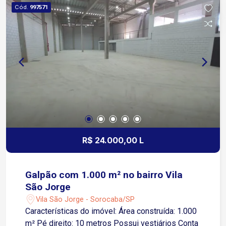
em frente e acesso sem pedágio para quem vem
Cód.
997571
de Sorocaba, além de estar ao lado do posto da
Polícia Rodoviária na Raposo Tavares.
R$ 24.000,00 L
Galpão com 1.000 m² no bairro Vila
São Jorge
Vila São Jorge - Sorocaba/SP
Características do imóvel: Área construída: 1.000
m² Pé direito: 10 metros Possui vestiários Conta