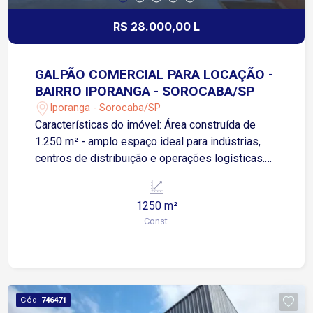
R$ 28.000,00 L
GALPÃO COMERCIAL PARA LOCAÇÃO -
BAIRRO IPORANGA - SOROCABA/SP
Iporanga - Sorocaba/SP
Características do imóvel: Área construída de
1.250 m² - amplo espaço ideal para indústrias,
centros de distribuição e operações logísticas.
Pé-direito de 11 metros, proporcionando maior
capacidade de armazenagem vertical e
1250 m²
instalação de equipamentos de grande porte.
Const.
Piso industrial de alta resistência, projetado para
suportar movimentação intensa de cargas
pesadas. Pátio de manobra, garantindo facilidade
para circulação e operação de caminhões. Energia
trifásica com 75 KVA, atendendo demandas
Cód.
746471
industriais com segurança e estabilidade elétrica.