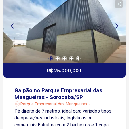
Área administrativa Vestiários para uso de
funcionários, agregando funcionalidade e
conforto. Localizado no bairro Iporanga, um dos
polos industriais mais valorizados de Sorocaba,
com fácil acesso às principais rodovias como
Castelinho, Raposo Tavares e a Rodovia
Presidente Castelo Branco. Pronto para
ocupação. Entre em contato e agende sua visita!
R$ 25.000,00 L
Galpão no Parque Empresarial das
Mangueiras - Sorocaba/SP
Parque Empresarial das Mangueiras -
Sorocaba/SP
Pé direito de 7 metros, ideal para variados tipos
de operações industriais, logísticas ou
comerciais Estrutura com 2 banheiros e 1 copa,