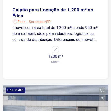
Galpão para Locação de 1.200 m² no
Éden
Éden - Sorocaba/SP
Imóvel com área total de 1.200 m², sendo 950 m²
de área fabril, ideal para indústrias, logística ou
centros de distribuição. Diferenciais do imóvel:
Doca com dois acessos diretos ao galpão
Almoxarifado e copa equipados 4 salas
1200 m²
administrativas prontas para uso Localização
Const.
estratégica: Situado na Avenida Iporanga, com
fácil acesso às avenidas Victor Andrew e General
Motors, em uma região industrial consolidada.
Próximo a importantes indústrias e com
excelente infraestrutura viária. Agende já a sua
Cód.
317861
visita!