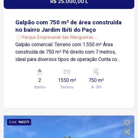
R$ 25.000,00 L
Galpão com 750 m² de área construída
no bairro Jardim Ibiti do Paço
Parque Empresarial das Mangueiras -
Sorocaba/SP
Galpão comercial: Terreno com 1.550 m² Área
construída de 750 m² Pé direito com 7 metros,
ideal para diversos tipos de operação Conta com
2 banheiros e 1 copa Localização: Próximo à
Avenida Tadao Yoshida e Avenida Comendador
2
1550 m²
750 m²
Camilo Júlio, facilitando o acesso a rodovias e ao
Banho
Terreno
A. Útil
centro da cidade. Excelente oportunidade para
instalar sua empresa em uma área estratégica e
com amplo espaço. Agende uma visita.
Cód.
943271