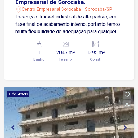
Empresarial de Sorocaba.
Centro Empresarial Sorocaba - Sorocaba/SP
Descrição: Imóvel industrial de alto padrão, em
fase final de acabamento interno, portanto temos
muita flexibilidade de adequação para qualquer
ramo de atividade. Localizado no Centro
Empresarial de Sorocaba próximo ao Parque das
1
2047 m²
1395 m²
Águas, Avenida Quinze de Agosto e Avenida Dom
Banho
Terreno
Const.
Aguirre Projetado para máxima eficiência
logística, o galpão oferece: - Áreas: 2.047 m² de
terreno total e 1.395 m² de área construída. - Pé
Direito 10 metros - Piso Industrial: Concreto
polido com alta resistência (capacidade
Cód.
42698
para 2.500 kg/m²). - Acesso: Preparado para
carretas e caminhões de grande porte.
Localização Estratégica: Acesso rápido às
principais rodovias da região, Castelo Branco
(SP-280), Castelinho (SP-75) e Raposo Tavares
garantindo conexão ágil com São Paulo e