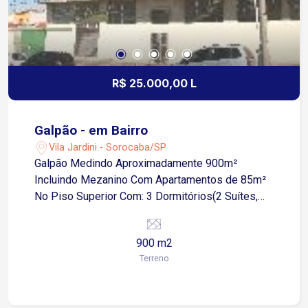
Campinas. O Centro Empresarial de Sorocaba é
um polo consolidado, vizinho de grandes
operações como o Parque Tecnológico de
Sorocaba
R$ 25.000,00 L
Galpão - em Bairro
Vila Jardini - Sorocaba/SP
Galpão Medindo Aproximadamente 900m²
Incluindo Mezanino Com Apartamentos de 85m²
No Piso Superior Com: 3 Dormitórios(2 Suítes,
Piso Frio) Sala 2 Ambeintes(Piso Frio)
Cozinha(Piso Frio, Azulejo Até o Teto)
900 m2
Banheiro(Piso Frio, Azulejo Até o Teto) Área de
Terreno
Serviço(Piso Frio, Azulejo Até o Teto)