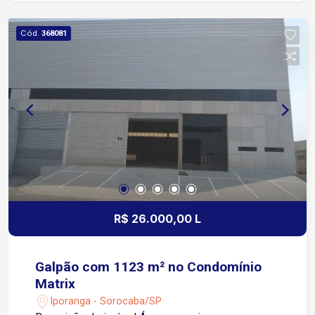
Andrew e General Motors, garantindo excelente
mobilidade para transporte de cargas e
Cód.
368081
deslocamento de colaboradores. A proximidade
com importantes empresas e a infraestrutura
viária da região tornam este galpão uma
excelente opção para o seu negócio. Entre em
contato e agende sua visita. Venha conhecer o
espaço ideal para o crescimento da sua
empresa!
R$ 26.000,00 L
Galpão com 1123 m² no Condomínio
Matrix
Iporanga - Sorocaba/SP