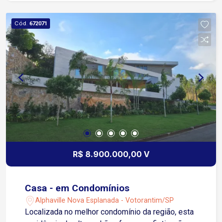
integrado à piscina Campo de futebol gramado
Área para depósito ou futura casa de hóspedes
Cód.
672071
Paisagismo com árvores nativas e frutíferas
Garagem coberta para 4 carros Localização: Fácil
acesso à Av. Adolpho Massaglia e Av. Rogério
Cassola Região próxima a mercados, postos de
combustível e comércios em geral Entre em
contato para mais informações e agende uma
visita
R$ 8.900.000,00 V
Casa - em Condomínios
Alphaville Nova Esplanada - Votorantim/SP
Localizada no melhor condomínio da região, esta