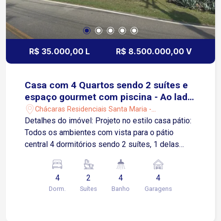
R$ 35.000,00 L
R$ 8.500.000,00 V
Casa com 4 Quartos sendo 2 suítes e
espaço gourmet com piscina - Ao lado
da Av. Adolpho Massaglia
Chácaras Residenciais Santa Maria -
Votorantim/SP
Detalhes do imóvel: Projeto no estilo casa pátio:
Todos os ambientes com vista para o pátio
central 4 dormitórios sendo 2 suítes, 1 delas
suíte americana Suíte master com closet e
varanda privativa 2 salas de estar, sendo uma
4
2
4
4
com lareira Sala de jantar Sala de TV
Dorm.
Suítes
Banho
Garagens
Copa/cozinha com despensa Área de serviço
coberta e descoberta Suíte para funcionários
Adega subterrânea Área externa: Espaço gourmet