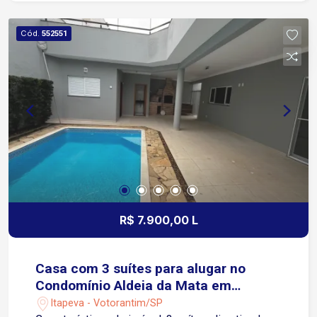
Cód.
552551
R$ 7.900,00 L
Casa com 3 suítes para alugar no
Condomínio Aldeia da Mata em
Votorantim/SP
Itapeva - Votorantim/SP