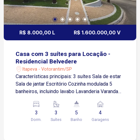
R$ 8.000,00 L
R$ 1.600.000,00 V
Casa com 3 suítes para Locação -
Residencial Belvedere
Itapeva - Votorantim/SP
Características principais: 3 suítes Sala de estar
Sala de jantar Escritório Cozinha modulada 5
banheiros, incluindo lavabo Lavanderia Varanda
Piscina 2 vagas de garagem cobertas
Condomínio: Piscina Campo de futebol Quadra de
3
3
5
4
tênis Estação de ginástica Churrasqueira Espaço
Dorm.
Suítes
Banho
Garagens
gourmet. Localização: Fácil acesso para a
Avenida Rogério Cassola, Av. Antonio Castanharo
e Av. Ronaldo K. Picinni Agende já a sua visita!