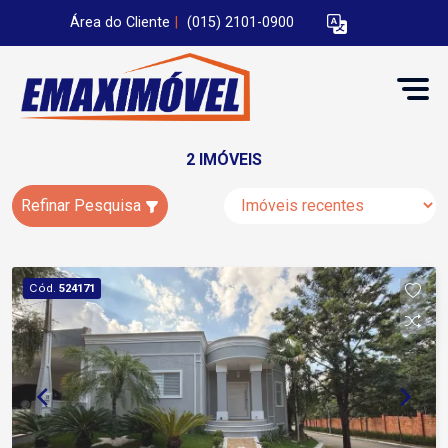
Área do Cliente
|
(015) 2101-0900
2 IMÓVEIS
Refinar Pesquisa
Cód.
524171