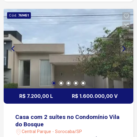
suíte perfeita para receber visitas, um hall de
entrada acolhedor, salas de estar e jantar
Cód.
769451
espaçosas, um lavabo elegante e uma cozinha
completamente equipada. Já no piso superior,
desfrute de cinco suítes, sendo uma máster com
closet e banheira de hidromassagem, além de um
escritório com móveis planejados, ideal para
quem trabalha em casa. A área externa é um
convite ao lazer e ao relaxamento, com um
espaço gourmet equipado com churrasqueira a
carvão e balcão com pia, uma piscina refrescante,
sauna para momentos de tranquilidade, lavabo e
um espaço para guardar seus pertences. Não
R$ 7.200,00 L
R$ 1.600.000,00 V
perca a oportunidade de viver com luxo, conforto
e praticidade! Agende já sua visita.
Casa com 2 suítes no Condomínio Vila
do Bosque
Central Parque - Sorocaba/SP