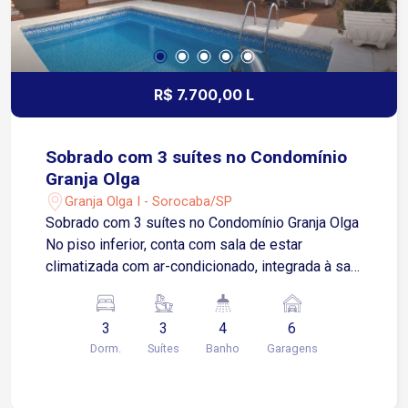
R$ 7.700,00 L
Sobrado com 3 suítes no Condomínio
Granja Olga
Granja Olga I - Sorocaba/SP
Sobrado com 3 suítes no Condomínio Granja Olga
No piso inferior, conta com sala de estar
climatizada com ar-condicionado, integrada à sala
de jantar Cozinha funcional, equipada com
armários planejados, cooktop e despensa Área
3
3
4
6
de serviços com lavabo de apoio Lavabo Área de
Dorm.
Suítes
Banho
Garagens
luz 1 suíte no piso inferior, equipada com
armários planejados e ar-condicionado No piso
superior, dispõe de 2 suítes climatizadas com ar-