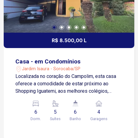
R$ 8.500,00 L
Casa - em Condomínios
Jardim Isaura - Sorocaba/SP
Localizada no coração do Campolim, esta casa
oferece a comodidade de estar próximo ao
Shopping Iguatemi, aos melhores colégios,
supermercados, restaurantes, padarias e postos
de combustível, com fácil acesso à Zona Central
6
5
6
4
de Sorocaba e à Rodovia Raposo Tavares. Com
Dorm.
Suítes
Banho
Garagens
uma área total de 630m², este imóvel oferece o
máximo de conforto e sofisticação para você e
sua família. No piso térreo, você encontrará uma