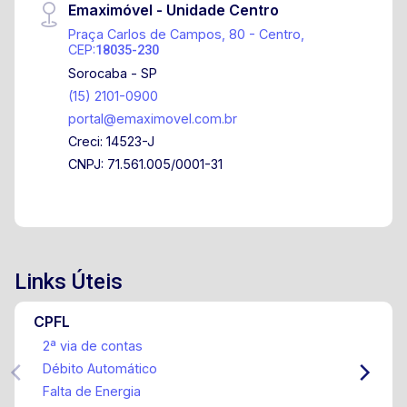
Emaximóvel - Unidade Centro
Avenida Washington Luiz 10 minutos do
Shopping Iguatemi Esplanada Na vizinhança,
Praça Carlos de Campos, 80 - Centro,
CEP:
18035-230
você encontra supermercados, padarias,
Sorocaba - SP
farmácias, escolas, restaurantes e serviços
(15) 2101-0900
essenciais, tornando o dia a dia muito mais
portal@emaximovel.com.br
prático. Infraestrutura do Condomínio Espaço
Creci: 14523-J
gourmet Piscinas adulto e infantil Quiosque com
CNPJ: 71.561.005/0001-31
churrasqueira Campo de futebol Playground
Portaria 24 horas Agende agora mesmo uma
visita e encante-se com cada detalhe desta
residência única!
Links Úteis
CPFL
2ª via de contas
Débito Automático
Falta de Energia