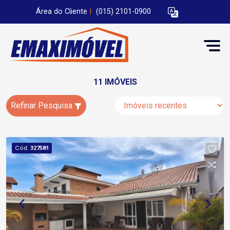
Área do Cliente
|
(015) 2101-0900
11 IMÓVEIS
Refinar Pesquisa
Cód.
327581