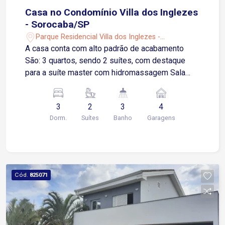
Casa no Condomínio Villa dos Inglezes
- Sorocaba/SP
Parque Residencial Villa dos Inglezes -
Sorocaba/SP
A casa conta com alto padrão de acabamento
São: 3 quartos, sendo 2 suítes, com destaque
para a suíte master com hidromassagem Sala
ampla com pé direito alto e ambientes integrados
Cozinha com armários planejados Quintal com
3
2
3
4
piscina privativa e área gourmet completa
Dorm.
Suítes
Banho
Garagens
Garagem para 4 carros, sendo 2 vagas cobertas
Localizada a 5 minutos da Avenida Armando
Pannuzio 3 minutos da Rodovia Raposo Tavares
Aproximadamente 10 minutos do Shopping
Iguatemi, com acesso rápido a comércios,
Cód.
825071
serviços e conveniências Condomínio com alto
padrão de segurança e infraestrutura completa,
portaria 24 horas e controle de acesso,
oferecendo conforto, privacidade e qualidade de