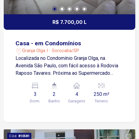
às principais vias da cidade. Agende sua visita e
venha conhecer esta incrível residência!
R$ 7.700,00 L
Casa - em Condomínios
Granja Olga I - Sorocaba/SP
Localizada no Condomínio Granja Olga, na
Avenida São Paulo, com fácil acesso à Rodovia
Raposo Tavares. Próxima ao Supermercado
Confiança, Shopping Granja Olga, churrascarias,
escolas, farmácias e diversos comércios e
3
2
4
250 m²
serviços. Sobre o imóvel: 3 Quartos 2 banheiros
Dorm.
Banho
Garagens
Terreno
Sala de estar Sala de jantar Sala de TV no
mezanino Escritório no piso inferior Cozinha com
armários planejados e despensa Lavanderia com
armários Quintal com espaço gourmet
Diferenciais: Permanecem no imóvel os armários
Cód.
810581