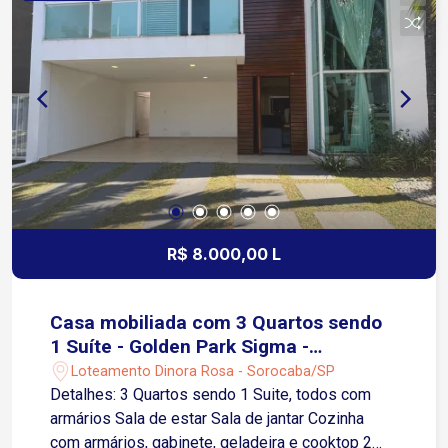
planejados e os racks Garagem: 4 vagas, sendo 2
cobertas e 2 descobertas Ideal para quem
deseja morar em um condomínio de alto padrão,
com segurança, excelente localização e
ambientes amplos para toda a família. Agende
sua visita!
R$ 8.000,00 L
Casa mobiliada com 3 Quartos sendo
1 Suíte - Golden Park Sigma -
Sorocaba/SP
Loteamento Dinora Rosa - Sorocaba/SP
Detalhes: 3 Quartos sendo 1 Suite, todos com
armários Sala de estar Sala de jantar Cozinha
com armários, gabinete, geladeira e cooktop 2