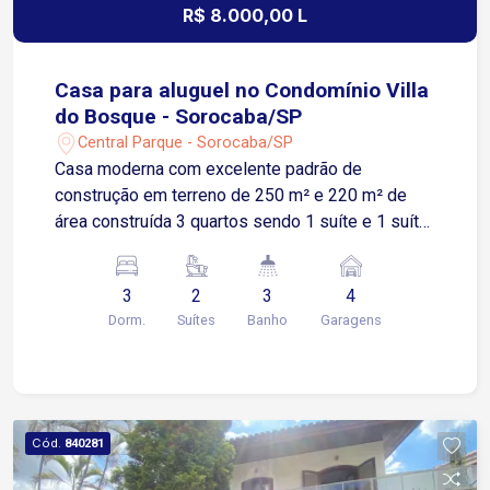
R$ 8.000,00 L
Casa para aluguel no Condomínio Villa
do Bosque - Sorocaba/SP
Central Parque - Sorocaba/SP
Casa moderna com excelente padrão de
construção em terreno de 250 m² e 220 m² de
área construída 3 quartos sendo 1 suíte e 1 suíte
master, todos com varanda Sala espaçosa com
pé-direito alto Cozinha integrada Área gourmet
3
2
3
4
com churrasqueira Quintal com gramado Lavabo
Dorm.
Suítes
Banho
Garagens
externo Lavanderia funcional e reservada
Garagem para 4 carros sendo 2 vagas cobertas
Localizado no bairro Central Parque em região
estratégica de Sorocaba Com fácil acesso à
Rodovia Raposo Tavares a apenas 3 minutos,
Cód.
840281
facilitando deslocamento para outras regiões da
cidade e cidades vizinhas Próximo à Avenida