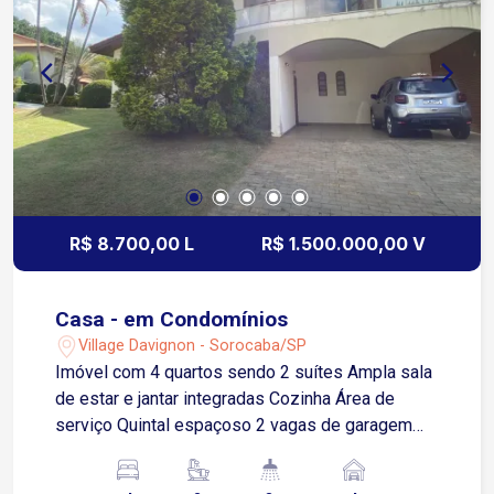
General Carneiro a 7 minutos e Avenida Santa
Cruz a 5 minutos, com ampla oferta de
comércios, supermercados, farmácias, escolas e
serviços essenciais, proporcionando praticidade
e comodidade no dia a dia Condomínio Villa do
Bosque com infraestrutura completa de lazer e
segurança Piscina Academia equipada Quadra
poliesportiva Salão de festas Mini mercado
interno Agende já sua visita e não perca essa
R$ 8.700,00 L
R$ 1.500.000,00 V
oportunidade!
Casa - em Condomínios
Village Davignon - Sorocaba/SP
Imóvel com 4 quartos sendo 2 suítes Ampla sala
de estar e jantar integradas Cozinha Área de
serviço Quintal espaçoso 2 vagas de garagem
sendo 2 cobertas Localização privilegiada em
Sorocaba SP com acesso facilitado às principais