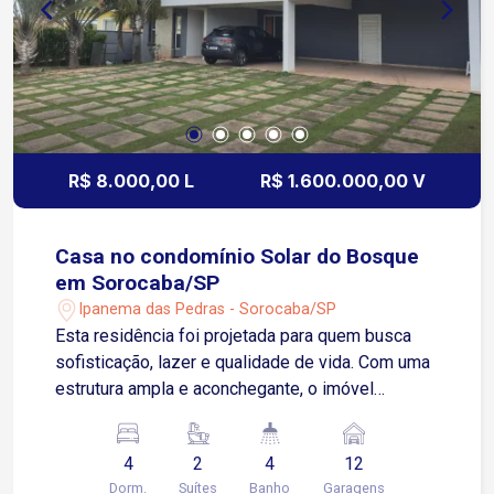
vida Agende sua visita!
R$ 8.000,00 L
R$ 1.600.000,00 V
Casa no condomínio Solar do Bosque
em Sorocaba/SP
Ipanema das Pedras - Sorocaba/SP
Esta residência foi projetada para quem busca
sofisticação, lazer e qualidade de vida. Com uma
estrutura ampla e aconchegante, o imóvel
oferece: 4 dormitórios, sendo 2 suítes, uma delas
com closet 2 quartos com banheiro americano
4
2
4
12
Cozinha espaçosa Sala de jantar integrada Sala
Dorm.
Suítes
Banho
Garagens