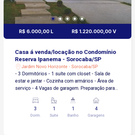
R$ 6.000,00 L
R$ 1.220.000,00 V
Casa á venda/locação no Condomínio
Reserva Ipanema - Sorocaba/SP
Jardim Novo Horizonte - Sorocaba/SP
- 3 Dormitórios - 1 suíte com closet - Sala de
estar e jantar - Cozinha com armários - Área de
serviço - 4 Vagas de garagem. Preparação para
ar condicionado,energia fotovoltaíca.
Infraestrutura do Condomínio: Área kids Salão de
3
1
1
4
festas Sala de jogos Piscina Lago para pesca
Dorm.
Suite
Banho
Garagens
Quadras esportivas Portaria 24 horas
Localização privilegiada na Av. Ipanema Fácil
acesso a diversas vias da cidade Próximo à