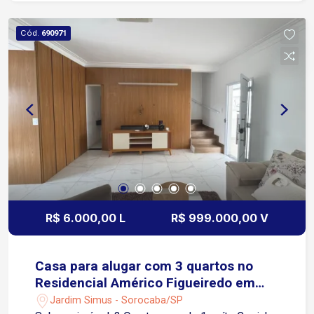
Rodovia Castelo Branco Agende já a sua visita!
Cód.
690971
R$ 6.000,00 L
R$ 999.000,00 V
Casa para alugar com 3 quartos no
Residencial Américo Figueiredo em
Sorocaba/SP
Jardim Simus - Sorocaba/SP