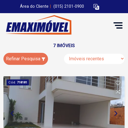
Área do Cliente
|
(015) 2101-0900
7 IMÓVEIS
Refinar Pesquisa
Cód.
718181