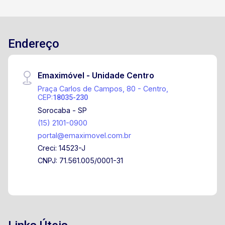
Portaria e segurança 24 horas Área verde Praças
e áreas de convivência Infraestrutura de lazer e
qualidade de vida Ideal para quem deseja morar
em um imóvel de alto padrão, com acabamento
Endereço
de qualidade e uma localização privilegiada.
Agende sua visita e venha conhecer esta
Emaximóvel - Unidade Centro
residência!
Praça Carlos de Campos, 80 - Centro,
CEP:
18035-230
Sorocaba - SP
(15) 2101-0900
portal@emaximovel.com.br
Creci: 14523-J
CNPJ: 71.561.005/0001-31