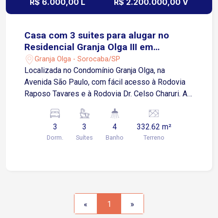
R$ 6.000,00 L
R$ 2.200.000,00 V
Casa com 3 suites para alugar no
Residencial Granja Olga III em
Sorocaba/SP
Granja Olga - Sorocaba/SP
Localizada no Condomínio Granja Olga, na
Avenida São Paulo, com fácil acesso à Rodovia
Raposo Tavares e à Rodovia Dr. Celso Charuri. A
região conta com infraestrutura, próxima a
shopping centers, supermercados, restaurantes,
3
3
4
332.62 m²
escolas, farmácias e diversos comércios e
Dorm.
Suítes
Banho
Terreno
serviços. Sobre o imóvel: 3 suítes com armários
embutidos Suíte master com hidromassagem e
closet Sala para 3 ambientes com lareira Copa
Cozinha com armários planejados Banheiro social
Lavabo Área de serviço Área de lazer: Piscina
Espaço gourmet com churrasqueira Forno a lenha
«
1
»
Garagem: 2 vagas cobertas Condomínio oferece: