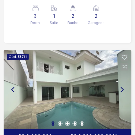
sala de jantar Cozinha com armários Banheiros
com box blindex e gabinete Lavabo no piso
3
1
2
2
inferior Quintal amplo 2 vagas de garagem
Dorm.
Suite
Banho
Garagens
cobertas O condomínio está localizado na
Avenida Doutor Armando Pannunzio, uma das
principais vias da Zona Oeste de Sorocaba, com
fácil acesso a comércios, serviços e transporte
público. 2 minutos da Rodovia Raposo Tavares
Cód.
53711
(SP-270) 6 minutos da Avenida Américo de
Carvalho 8 minutos da Avenida Santa Cruz 10
minutos do Parque Campolim e Shopping
Iguatemi Esplanada Infraestrutura do Condomínio:
Piscina Espaço gourmet Portaria com controle de
acesso