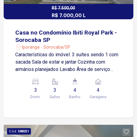
detalhes que este imóvel exclusivo tem a
oferecer!
R$ 7.500,00
R$ 7.000,00 L
Casa no Condomínio Ibiti Royal Park -
Sorocaba SP
Iporanga - Sorocaba/SP
Características do imóvel: 3 suítes sendo 1 com
sacada Sala de estar e jantar Cozinha com
armários planejados Lavabo Área de serviço
Quintal Área gourmet com churrasqueira e fogão
de lenha Garagem para 4 carros sendo 2 cobertas
3
3
4
4
Condomínio: Portaria 24 horas Playground Lago
Dorm.
Suítes
Banho
Garagens
Sede 2 Áreas gourmet Salão de Festas Piscina
Campo de Futebol Quadra de Tênis Quadra de
Vôlei e Beach Tênis Extensa Área Verde Próximo
a Prefeitura, Shopping Cidade, Universidade
Paulista e FACENS Fácil acesso a Avenida Dr.
Cód.
588251
Ulysses Guimarães e Avenida Itavuvu A poucos