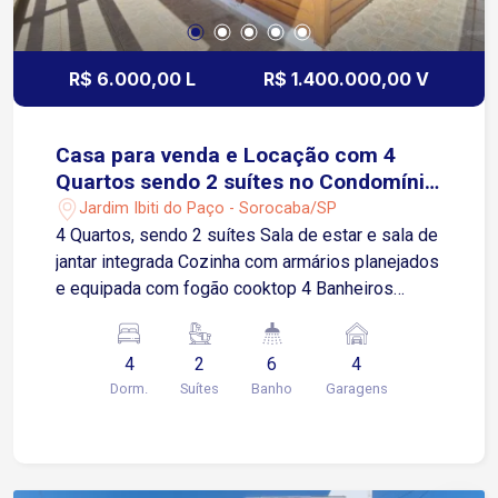
R$ 6.000,00 L
R$ 1.400.000,00 V
Casa para venda e Locação com 4
Quartos sendo 2 suítes no Condomínio
Ibiti do Paço em Sorocaba-SP
Jardim Ibiti do Paço - Sorocaba/SP
4 Quartos, sendo 2 suítes Sala de estar e sala de
jantar integrada Cozinha com armários planejados
e equipada com fogão cooktop 4 Banheiros
sociais Ampla área de lazer com piscina adulto e
infantil aquecida 4 Vagas de garagens cobertas.
4
2
6
4
Condomínio oferece: Infraestrutura completa com
Dorm.
Suítes
Banho
Garagens
segurança e lazer Portaria 24 horas com
segurança motorizada Lagos Quadras
poliesportivas Área verde Localização:
Acessibilidade para as principais Rodovias da