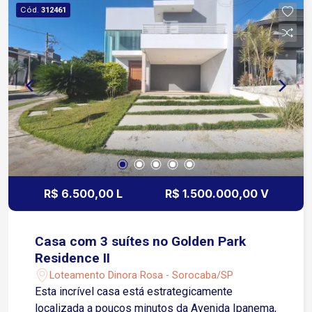
Região, próximo á academia, supermercados e
Cód.
312461
comércios em geral
R$ 6.500,00 L
R$ 1.500.000,00 V
Casa com 3 suítes no Golden Park
Residence II
Loteamento Dinora Rosa - Sorocaba/SP
Esta incrível casa está estrategicamente
localizada a poucos minutos da Avenida Ipanema,