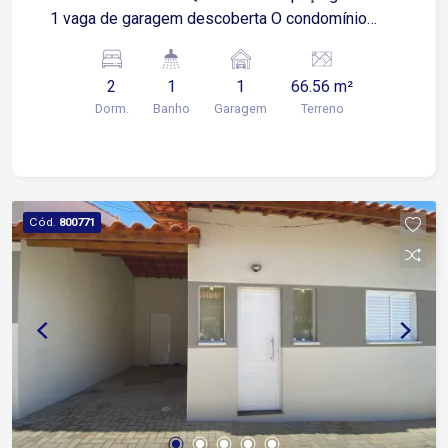
1 vaga de garagem descoberta O condomínio
oferece: Piscina Espaço gourmet Portaria
Localização privilegiada: Fácil acesso à Av.
2
1
1
66.56 m²
Ipanema, próximo a supermercados, diversos
Dorm.
Banho
Garagem
Terreno
comércios e ao Rede Bom Lugar.
Cód.
800771