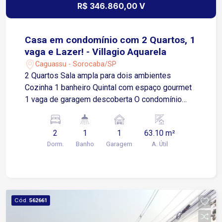
R$ 346.860,00 V
Casa em condomínio com 2 Quartos, 1
vaga e Lazer! - Villagio Aquarela
Caguassu - Sorocaba/SP
2 Quartos Sala ampla para dois ambientes
Cozinha 1 banheiro Quintal com espaço gourmet
1 vaga de garagem descoberta O condomínio
oferece: Piscina Espaço gourmet Portaria
Localização privilegiada: Fácil acesso à Av.
2
1
1
63.10 m²
Ipanema, próximo a supermercados, diversos
Dorm.
Banho
Garagem
A. Útil
comércios e ao Rede Bom Lugar.
Cód.
562661