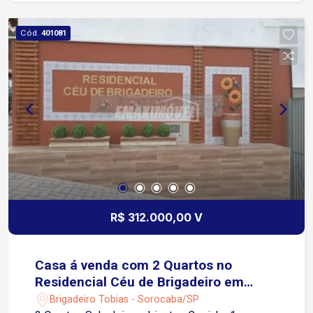
em contato. Não perca essa chance!
Cód.
401081
R$ 312.000,00 V
Casa á venda com 2 Quartos no
Residencial Céu de Brigadeiro em
Brigadeiro Tobias-SP
Brigadeiro Tobias - Sorocaba/SP