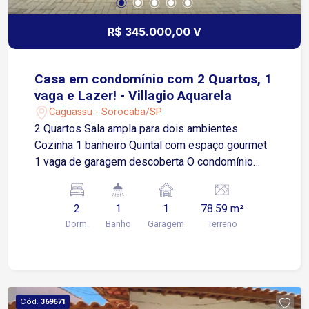
R$ 345.000,00 V
Casa em condomínio com 2 Quartos, 1
vaga e Lazer! - Villagio Aquarela
Caguassu - Sorocaba/SP
2 Quartos Sala ampla para dois ambientes
Cozinha 1 banheiro Quintal com espaço gourmet
1 vaga de garagem descoberta O condomínio
oferece: Piscina Espaço gourmet Portaria
Localização privilegiada: Fácil acesso à Av.
2
1
1
78.59 m²
Ipanema, próximo a supermercados, diversos
Dorm.
Banho
Garagem
Terreno
comércios e ao Rede Bom Lugar.
Cód.
369671