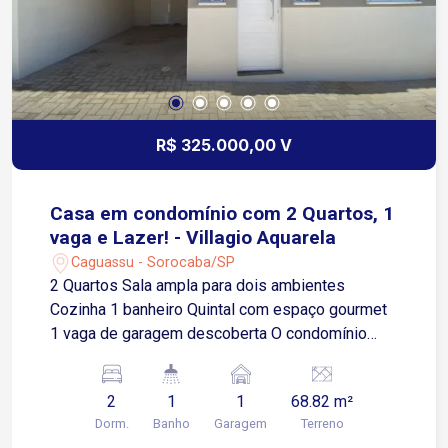
R$ 325.000,00 V
Casa em condomínio com 2 Quartos, 1
vaga e Lazer! - Villagio Aquarela
Caguassu - Sorocaba/SP
2 Quartos Sala ampla para dois ambientes
Cozinha 1 banheiro Quintal com espaço gourmet
1 vaga de garagem descoberta O condomínio
oferece: Piscina Espaço gourmet Portaria
Localização privilegiada: Fácil acesso à Av.
2
1
1
68.82 m²
Ipanema, próximo a supermercados, diversos
Dorm.
Banho
Garagem
Terreno
comércios e ao Rede Bom Lugar.