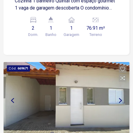
Cozinha 1 banheiro Quintal com espaço gourmet
1 vaga de garagem descoberta O condomínio
oferece: Piscina Espaço gourmet Portaria
Localização privilegiada: Fácil acesso à Av.
2
1
1
76.91 m²
Ipanema, próximo a supermercados, diversos
Dorm.
Banho
Garagem
Terreno
comércios e ao Rede Bom Lugar.
Cód.
669671