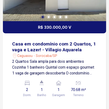
R$ 330.000,00 V
Casa em condomínio com 2 Quartos, 1
vaga e Lazer! - Villagio Aquarela
Caguassu - Sorocaba/SP
2 Quartos Sala ampla para dois ambientes
Cozinha 1 banheiro Quintal com espaço gourmet
1 vaga de garagem descoberta O condomínio
oferece: Piscina Espaço gourmet Portaria
Localização privilegiada: Fácil acesso à Av.
2
1
1
70.68 m²
Ipanema, próximo a supermercados, diversos
Dorm.
Banho
Garagem
Terreno
comércios e ao Rede Bom Lugar.