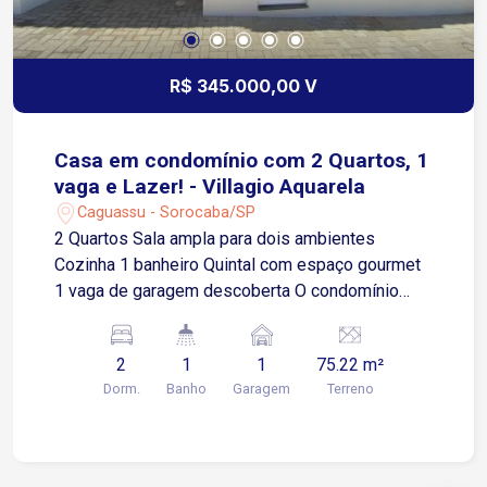
R$ 345.000,00 V
Casa em condomínio com 2 Quartos, 1
vaga e Lazer! - Villagio Aquarela
Caguassu - Sorocaba/SP
2 Quartos Sala ampla para dois ambientes
Cozinha 1 banheiro Quintal com espaço gourmet
1 vaga de garagem descoberta O condomínio
oferece: Piscina Espaço gourmet Portaria
Localização privilegiada: Fácil acesso à Av.
2
1
1
75.22 m²
Ipanema, próximo a supermercados, diversos
Dorm.
Banho
Garagem
Terreno
comércios e ao Rede Bom Lugar.