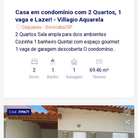
Casa em condomínio com 2 Quartos, 1
vaga e Lazer! - Villagio Aquarela
Caguassu - Sorocaba/SP
2 Quartos Sala ampla para dois ambientes
Cozinha 1 banheiro Quintal com espaço gourmet
1 vaga de garagem descoberta O condomínio
oferece: Piscina Espaço gourmet Portaria
Localização privilegiada: Fácil acesso à Av.
2
1
1
69.46 m²
Ipanema, próximo a supermercados, diversos
Dorm.
Banho
Garagem
Terreno
comércios e ao Rede Bom Lugar.
Cód.
399671