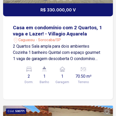
R$ 330.000,00 V
Casa em condomínio com 2 Quartos, 1
vaga e Lazer! - Villagio Aquarela
Caguassu - Sorocaba/SP
2 Quartos Sala ampla para dois ambientes
Cozinha 1 banheiro Quintal com espaço gourmet
1 vaga de garagem descoberta O condomínio
oferece: Piscina Espaço gourmet Portaria
Localização privilegiada: Fácil acesso à Av.
2
1
1
70.50 m²
Ipanema, próximo a supermercados, diversos
Dorm.
Banho
Garagem
Terreno
comércios e ao Rede Bom Lugar.
Cód.
500771