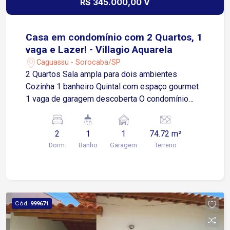
R$ 345.000,00 V
Casa em condomínio com 2 Quartos, 1
vaga e Lazer! - Villagio Aquarela
Caguassu - Sorocaba/SP
2 Quartos Sala ampla para dois ambientes
Cozinha 1 banheiro Quintal com espaço gourmet
1 vaga de garagem descoberta O condomínio
oferece: Piscina Espaço gourmet Portaria
Localização privilegiada: Fácil acesso à Av.
2
1
1
74.72 m²
Ipanema, próximo a supermercados, diversos
Dorm.
Banho
Garagem
Terreno
comércios e ao Rede Bom Lugar.
Cód.
999671