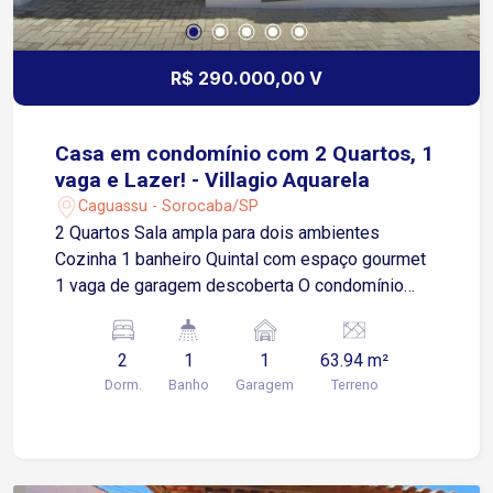
R$ 290.000,00 V
Casa em condomínio com 2 Quartos, 1
vaga e Lazer! - Villagio Aquarela
Caguassu - Sorocaba/SP
2 Quartos Sala ampla para dois ambientes
Cozinha 1 banheiro Quintal com espaço gourmet
1 vaga de garagem descoberta O condomínio
oferece: Piscina Espaço gourmet Portaria
Localização privilegiada: Fácil acesso à Av.
2
1
1
63.94 m²
Ipanema, próximo a supermercados, diversos
Dorm.
Banho
Garagem
Terreno
comércios e ao Rede Bom Lugar.