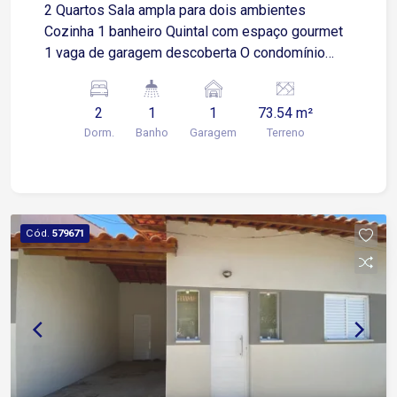
2 Quartos Sala ampla para dois ambientes
Cozinha 1 banheiro Quintal com espaço gourmet
1 vaga de garagem descoberta O condomínio
oferece: Piscina Espaço gourmet Portaria
Localização privilegiada: Fácil acesso à Av.
2
1
1
73.54 m²
Ipanema, próximo a supermercados, diversos
Dorm.
Banho
Garagem
Terreno
comércios e ao Rede Bom Lugar.
Cód.
579671