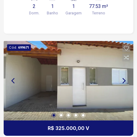
Localização privilegiada: Fácil acesso à Av.
2
1
1
77.53 m²
Ipanema, próximo a supermercados, diversos
Dorm.
Banho
Garagem
Terreno
comércios e ao Rede Bom Lugar.
Cód.
699671
R$ 325.000,00 V