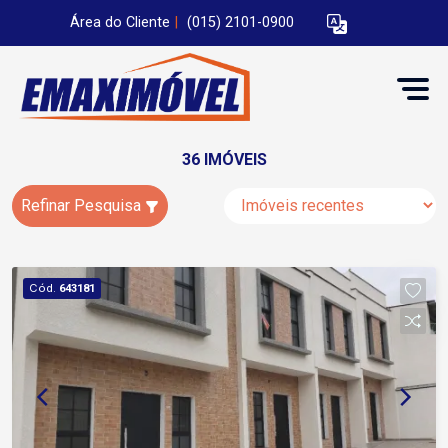
Área do Cliente
|
(015) 2101-0900
36 IMÓVEIS
Refinar Pesquisa
Cód.
643181