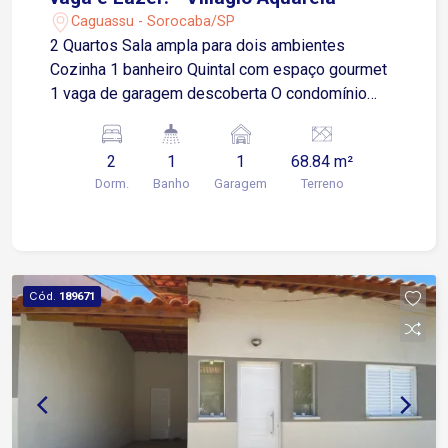
Caguassu - Sorocaba/SP
2 Quartos Sala ampla para dois ambientes
Cozinha 1 banheiro Quintal com espaço gourmet
1 vaga de garagem descoberta O condomínio
oferece: Piscina Espaço gourmet Portaria
Localização privilegiada: Fácil acesso à Av.
2
1
1
68.84 m²
Ipanema, próximo a supermercados, diversos
Dorm.
Banho
Garagem
Terreno
comércios e ao Rede Bom Lugar.
Cód.
189671