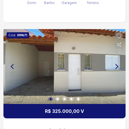
Dorm.
Banho
Garagem
Terreno
comércios e ao Rede Bom Lugar.
Cód.
099671
R$ 325.000,00 V