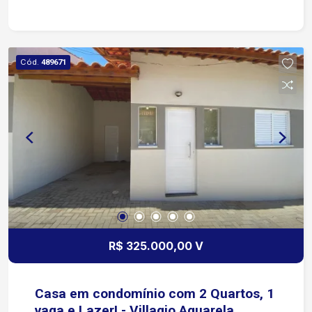
Cód.
489671
R$ 325.000,00 V
Casa em condomínio com 2 Quartos, 1
vaga e Lazer! - Villagio Aquarela