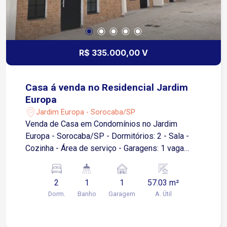
R$ 335.000,00 V
Casa á venda no Residencial Jardim
Europa
Jardim Europa - Sorocaba/SP
Venda de Casa em Condomínios no Jardim
Europa - Sorocaba/SP - Dormitórios: 2 - Sala -
Cozinha - Área de serviço - Garagens: 1 vaga
descoberta Esta é uma excelente oportunidade
para quem busca um lar em um dos bairros mais
2
1
1
57.03 m²
tranquilos e valorizados de Sorocaba. A casa
Dorm.
Banho
Garagem
A. Útil
possui um layout funcional, ideal para famílias ou
para quem deseja um espaço aconchegante. Para
mais informações ou agendar uma visita, entre