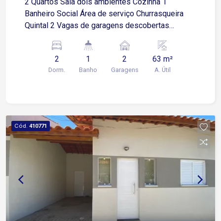
2 Quartos Sala dois ambientes Cozinha 1
Banheiro Social Área de serviço Churrasqueira
Quintal 2 Vagas de garagens descobertas
Próximo as principais vias do bairro, a comércios
diversos como mercados, farmácias, padarias,
2
1
2
63 m²
bancos, escolas .Fácil acesso ao centro da
Dorm.
Banho
Garagens
A. Útil
cidade, zona sul e zona industrial, a Rodovia
Raposo Tavares e ao Campus da Unisa
Cód.
410771