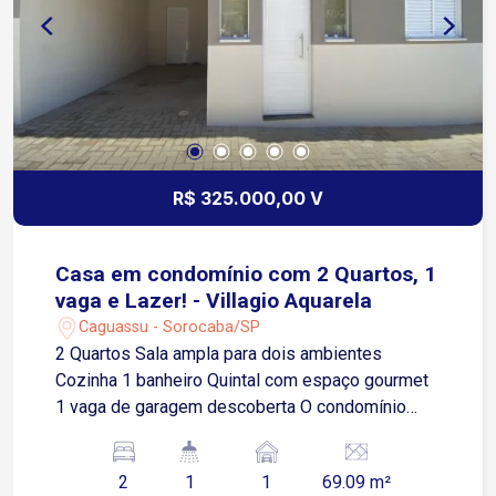
R$ 325.000,00 V
Casa em condomínio com 2 Quartos, 1
vaga e Lazer! - Villagio Aquarela
Caguassu - Sorocaba/SP
2 Quartos Sala ampla para dois ambientes
Cozinha 1 banheiro Quintal com espaço gourmet
1 vaga de garagem descoberta O condomínio
oferece: Piscina Espaço gourmet Portaria
Localização privilegiada: Fácil acesso à Av.
2
1
1
69.09 m²
Ipanema, próximo a supermercados, diversos