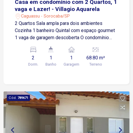
Casa em condomínio com 2 Quartos, 1
vaga e Lazer! - Villagio Aquarela
Caguassu - Sorocaba/SP
2 Quartos Sala ampla para dois ambientes
Cozinha 1 banheiro Quintal com espaço gourmet
1 vaga de garagem descoberta O condomínio
oferece: Piscina Espaço gourmet Portaria
Localização privilegiada: Fácil acesso à Av.
2
1
1
68.80 m²
Ipanema, próximo a supermercados, diversos
Dorm.
Banho
Garagem
Terreno
comércios e ao Rede Bom Lugar.
Cód.
789671