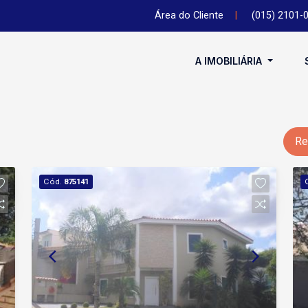
Área do Cliente
|
(015) 2101-
A IMOBILIÁRIA
Re
Cód.
875141