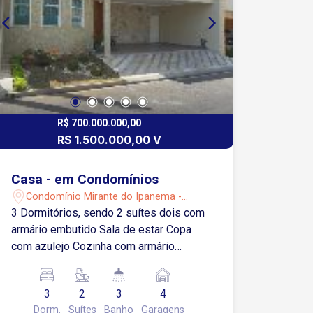
R$ 700.000.000,00
R$ 1.500.000,00 V
Casa - em Condomínios
Condomínio Mirante do Ipanema -
Sorocaba/SP
3 Dormitórios, sendo 2 suítes dois com
armário embutido Sala de estar Copa
com azulejo Cozinha com armário
embutido Banheiro com gabinete e box
blindex Área de serviço Quintal com
3
2
3
4
piso de pedra goiana Churrasqueira
Dorm.
Suítes
Banho
Garagens