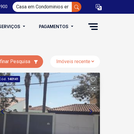
0900
SERVIÇOS
PAGAMENTOS
finar Pesquisa
Cód.
140141