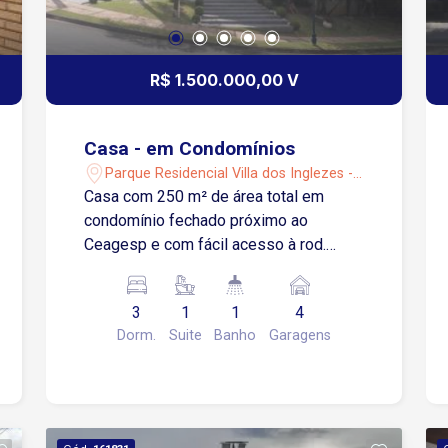
R$ 1.500.000,00 V
Casa - em Condomínios
Parque Residencial Villa dos Inglezes -
Sorocaba/SP
Casa com 250 m² de área total em
condomínio fechado próximo ao
Ceagesp e com fácil acesso à rod.
Raposo Tavares! 3 Dormitórios, sendo
1 com closet e sacada Sala 3
3
1
1
4
ambientes Lavabo Banheiro social
Dorm.
Suite
Banho
Garagens
Escritório Cozinha com armários Área
de serviço 4 Vagas de garagem, sendo
2 cobertas Espaço gourmet
Churrasqueira Estuda proposta!