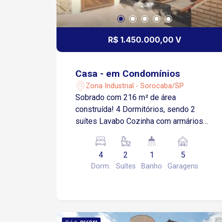
R$ 1.450.000,00 V
Casa - em Condomínios
Zona Industrial - Sorocaba/SP
Sobrado com 216 m² de área
construída! 4 Dormitórios, sendo 2
suítes Lavabo Cozinha com armários
Banheiro social Área de serviço com
armários Lavanderia 5 Vagas de
4
2
1
5
garagem, sendo 3 cobertas Condomínio
Dorm.
Suítes
Banho
Garagens
com: Academia Área gourmet com
churrasqueira Brinquedoteca Ciclovia
Jardim Pista de caminhada Playground
Quadra de areia Salão de festa Salão
de jogos