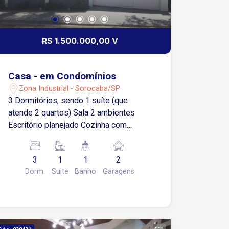
R$ 1.500.000,00 V
Casa - em Condomínios
Zona Industrial - Sorocaba/SP
3 Dormitórios, sendo 1 suíte (que
atende 2 quartos) Sala 2 ambientes
Escritório planejado Cozinha com
armários Banheiro Lavanderia com
armários 2 Vagas de garagem cobertas
3
1
1
2
Piscina aquecida * Todos os
Dorm.
Suite
Banho
Garagens
dormitórios com porta balcão com
saída para um corredor! Estuda permuta
por apartamento de menor valor!