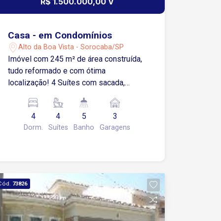
R$ 1.500.000,00 V
Casa - em Condomínios
Alto da Boa Vista - Sorocaba/SP
Imóvel com 245 m² de área construída,
tudo reformado e com ótima
localização! 4 Suítes com sacada,
sendo 1 master com hidro Sala 3
ambientes com ar condicionado Lavabo
4
4
5
3
Cozinha com armários Área de serviço
Dorm.
Suítes
Banho
Garagens
com armários Lavanderia Quintal Área
gourmet com churrasqueira Piscina
Jardim Dependência de empregada
com banheiro 3 Vagas de garagem,
sendo 2 cobertas * Dormitórios com
Cód.
73826
piso tacão e demais cômodos em
porcelanato! Condomínio com: Quadra
Playground Aceita financiamento!