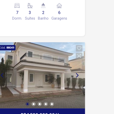
cobertas
7
3
2
6
Dorm.
Suítes
Banho
Garagens
Cód.
88049