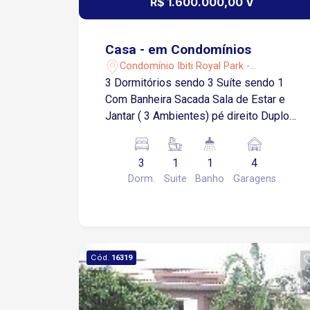
R$ 1.600.000,00 V
Casa - em Condomínios
Condomínio Ibiti Royal Park -
Sorocaba/SP
3 Dormitórios sendo 3 Suíte sendo 1
Com Banheira Sacada Sala de Estar e
Jantar ( 3 Ambientes) pé direito Duplo
Cozinha com armários 1 Banheiro 1
Lavabo Área de Serviço com Dispensa
3
1
1
4
4 Vagas sendo 2 Cobertas Área
Dorm.
Suite
Banho
Garagens
Gourmet com Churrasqueira e Piscina
Estuda Proposta e Terreno em
Condomínio
Cód.
16319