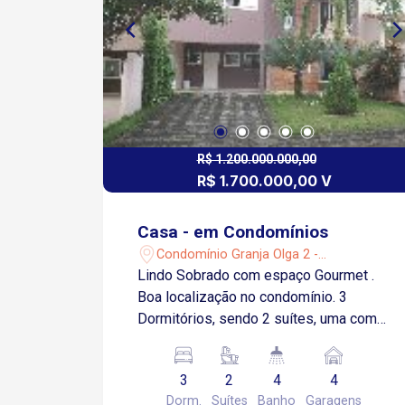
R$ 1.200.000.000,00
R$ 1.700.000,00 V
Casa - em Condomínios
Condomínio Granja Olga 2 -
Sorocaba/SP
Lindo Sobrado com espaço Gourmet .
Boa localização no condomínio. 3
Dormitórios, sendo 2 suítes, uma com
Hidro. (2 dormitórios com sacada,
todos com armários e aquecedor, Piso
3
2
4
4
frio); Sala 2 ambientes toda em
Dorm.
Suítes
Banho
Garagens