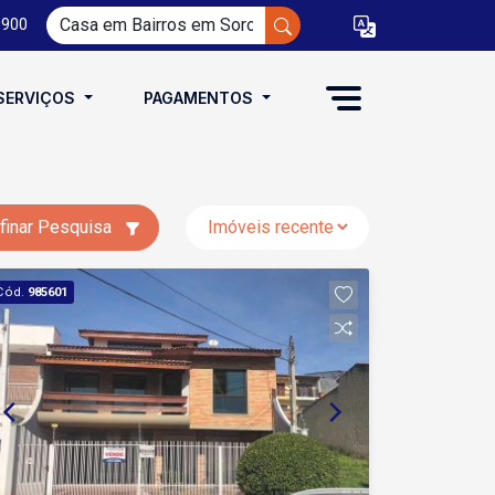
0900
SERVIÇOS
PAGAMENTOS
finar Pesquisa
Cód.
985601