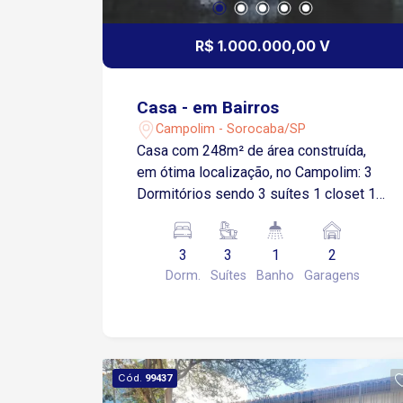
R$ 1.000.000,00 V
Casa - em Bairros
Campolim - Sorocaba/SP
Casa com 248m² de área construída,
em ótima localização, no Campolim: 3
Dormitórios sendo 3 suítes 1 closet 1
hidro 3 Salas estar, jantar, tv Cozinha
Escritório Área de luz Banheiro
3
3
1
2
Lavanderia Dependência de empregada
Dorm.
Suítes
Banho
Garagens
e banheiro Portão elétrico
Churrasqueira Piscina 2 Garagens
sendo 1 coberta Estuda proposta
Cód.
99437