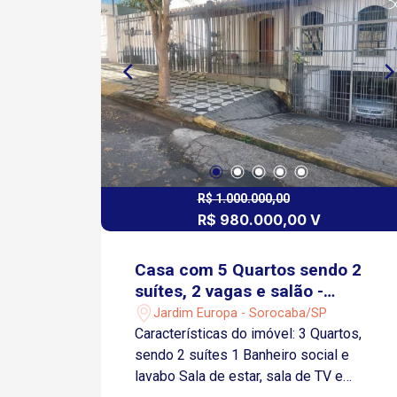
R$ 1.000.000,00
R$ 980.000,00 V
Casa com 5 Quartos sendo 2
suítes, 2 vagas e salão -
Jardim Europa
Jardim Europa - Sorocaba/SP
Características do imóvel: 3 Quartos,
sendo 2 suítes 1 Banheiro social e
lavabo Sala de estar, sala de TV e