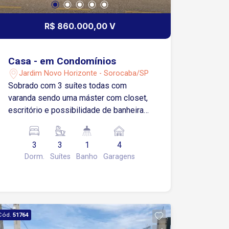
R$ 860.000,00 V
Casa - em Condomínios
Jardim Novo Horizonte - Sorocaba/SP
Sobrado com 3 suítes todas com
varanda sendo uma máster com closet,
escritório e possibilidade de banheira
de hidromassagem, adega, 2 salas uma
de TV e outra de jantar, sala de TV com
3
3
1
4
pé direito de 5m, cozinha estilo
Dorm.
Suítes
Banho
Garagens
americana, despensa, lavabo na parte
de baixo, lavanderia e edícula com
churrasqueira, banheiro e quintal, 2
vagas cobertas e 2 vagas descobertas.
Piso de madeira nos quartos e sala,
Cód.
51764
Porcelanato na cozinha e copa,