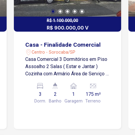
R$ 1.100.000,00
R$ 900.000,00 V
Casa - Finalidade Comercial
Centro - Sorocaba/SP
Casa Comercial 3 Dormitórios em Piso
Assoalho 2 Salas ( Estar e Jantar )
Cozinha com Armário Área de Serviço 1
Vaga 2 Banheiros Ótima Localização
Estuda Imovel no Centro até 400 Mil
3
2
1
175 m²
como Parte de Pagamento
Dorm.
Banho
Garagem
Terreno