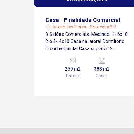
Casa - Finalidade Comercial
Jardim das Flores - Sorocaba/SP
3 Salões Comerciais, Medindo: 1- 6x10
2 e 3- 4x10 Casa na lateral Dormitório
Cozinha Quintal Casa superior: 2
Dormitórios Sala Copa Cozinha
Banheiro Varanda Duplex com 1
259 m2
388 m2
Cômodo, Banheiro e Despensa Todo
Terreno
Const.
em Piso Frio Medidnoo 115 m² Há uma
laje com Vigamento para outra
construção com 125m² a construir
Proprietário estuda Apartamento até
200 mil na Região Central ou Zona
Oeste.