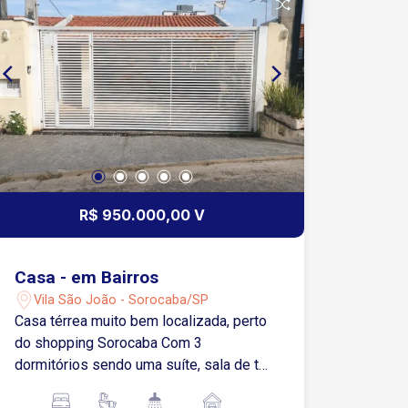
aquecimento solar. Condomínio com
portaria 24 horas, playground,
churrasqueira, quadra de futebol, pista
de caminhada e lago. OBS: feito apenas
o fundo preparador da pintura,
aguardamos o comprador escolher a
cor e entregaremos pintada. Estuda
Financiamento
R$ 950.000,00 V
Casa - em Bairros
Vila São João - Sorocaba/SP
Casa térrea muito bem localizada, perto
do shopping Sorocaba Com 3
dormitórios sendo uma suíte, sala de tv,
sala de jantar, cozinha 1 banheiro social,