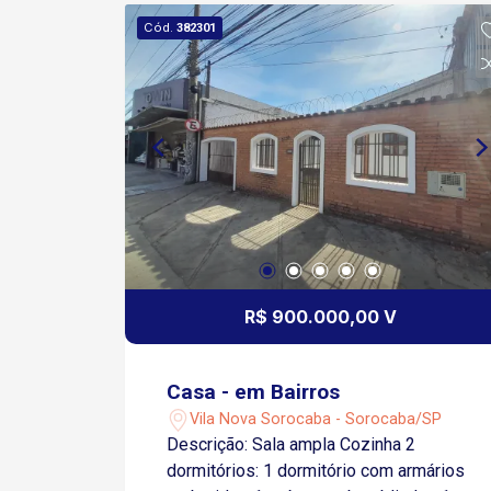
armados Monitoramento por câmeras
Cód.
382301
nas ruas Central de monitoramento
Rondas feitas por motocicletas e
automóveis Sistema de
reconhecimento facial para entrada
Localização: Fácil acesso a Rodovia
Presidente Castello Branco, próximo a
supermercado, posto de gasolina e
comércios locais. Desfrute de conforto,
segurança e lazer em um dos melhores
condomínios da região!
R$ 900.000,00 V
Casa - em Bairros
Vila Nova Sorocaba - Sorocaba/SP
Descrição: Sala ampla Cozinha 2
dormitórios: 1 dormitório com armários