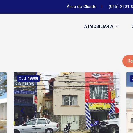
Área do Cliente
|
(015) 2101-
A IMOBILIÁRIA
Re
Cód.
428801