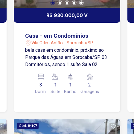
Trata-se de um excelente imóvel, com
ótimo acabamento e boa localização,
R$ 930.000,00 V
não perca a oportunidade, agende agora
mesmo sua visita.
Casa - em Condomínios
Vila Odim Antão - Sorocaba/SP
bela casa em condomínio, próximo ao
Parque das Águas em Sorocaba/SP 03
Dormitórios, sendo 1 suíte Sala 02
ambientes Lavabo Cozinha Banheiro
social Área de serviço Área gourmet
3
1
1
2
com churrasqueira Piscina 2 Vagas de
Dorm.
Suite
Banho
Garagens
garagem cobertas Estuda propostas!
Cód.
84107