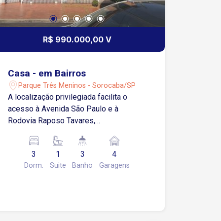
R$ 990.000,00 V
Casa - em Bairros
Parque Três Meninos - Sorocaba/SP
A localização privilegiada facilita o
acesso à Avenida São Paulo e à
Rodovia Raposo Tavares,
proporcionando mobilidade e
praticidade no deslocamento diário.
3
1
3
4
Desfrute do conforto e da praticidade
Dorm.
Suite
Banho
Garagens
nesta casa espaçosa, localizada em
uma das áreas mais nobres do Parque
Três Meninos. Ideal para quem busca
tranquilidade sem abrir mão da
conveniência, esta propriedade