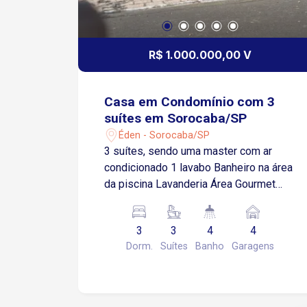
R$ 1.000.000,00 V
Casa em Condomínio com 3
suítes em Sorocaba/SP
Éden - Sorocaba/SP
3 suítes, sendo uma master com ar
condicionado 1 lavabo Banheiro na área
da piscina Lavanderia Área Gourmet
com churrasqueira Cozinha americana
com fogão, forno e armários embutidos
3
3
4
4
Garagem para 4 veículos (2 cobertos)
Dorm.
Suítes
Banho
Garagens
Condomínio: 3 piscinas Sauna
Academia Salão de festas Quadra
poliesportiva Campo de futebol
Segurança 24 horas com vigilantes