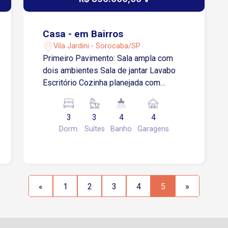
Casa - em Bairros
Vila Jardini - Sorocaba/SP
Primeiro Pavimento: Sala ampla com
dois ambientes Sala de jantar Lavabo
Escritório Cozinha planejada com
armários Segundo Pavimento: 4
dormitórios, sendo 3 suítes espaçosas
3
3
4
4
Área Externa: Amplo quintal com
Dorm.
Suítes
Banho
Garagens
churrasqueira Edícula funcional com
banheiro e quarto, ideal para lavanderia
Depósito Terraço generoso com vista
panorâmica Localização: Situada na Vila
Jardini, bairro tradicional e bem
«
1
2
3
4
5
»
localizado Fácil acesso a comércios,
escolas, supermercados e restaurantes
Próxima às principais vias da cidade e