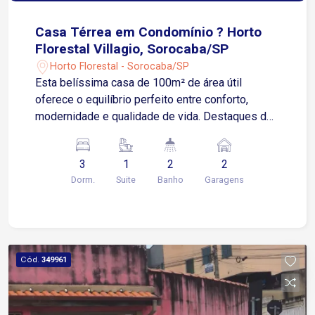
Casa Térrea em Condomínio ? Horto
Florestal Villagio, Sorocaba/SP
Horto Florestal - Sorocaba/SP
Esta belíssima casa de 100m² de área útil
oferece o equilíbrio perfeito entre conforto,
modernidade e qualidade de vida. Destaques do
Imóvel: 3 Dormitórios, sendo 1 suíte para mais
privacidade Sala 2 ambientes com pé-direito alto,
3
1
2
2
proporcionando amplitude e sofisticação Cozinha
Dorm.
Suite
Banho
Garagens
integrada ao espaço gourmet, ideal para receber
amigos e familiares Área gourmet + lavanderia
coberta para mais praticidade no dia a dia 2
vagas de garagem Infraestrutura do Condomínio:
Praça de convivência Campo de futebol society
Cód.
349961
Quadra poliesportiva Playground Pista de
caminhada 2 salões de festas equipados com
churrasqueira, forno e toda a estrutura para seus