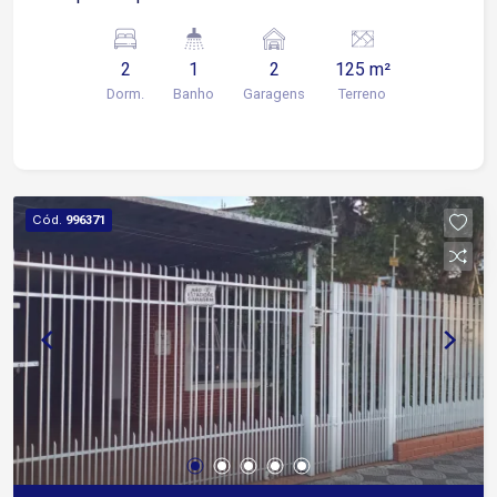
serviço Sala e cozinha estilo americana Terraço
com área gourmet 2 vagas de garagem cobertas
2
1
2
125 m²
Dorm.
Banho
Garagens
Terreno
Cód.
996371