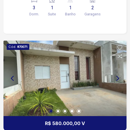
3
1
1
2
Dorm.
Suite
Banho
Garagens
Cód.
870071
R$ 580.000,00 V