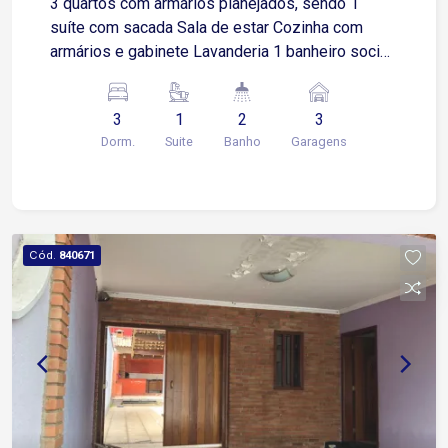
3 quartos com armários planejados, sendo 1
suíte com sacada Sala de estar Cozinha com
armários e gabinete Lavanderia 1 banheiro social
Elevador interno Portão automático 3 vagas de
garagem, sendo 2 cobertas Imóvel será vendido
3
1
2
3
mobiliado Localização privilegiada: Fácil acesso
Dorm.
Suite
Banho
Garagens
à Av. General Carneiro e Av. João Frate Neto
Próxima ao Supermercado Tauste, farmácias e
comércios da região Excelente oportunidade para
quem busca conforto, acessibilidade e
praticidade em uma região valorizada.
Cód.
840671