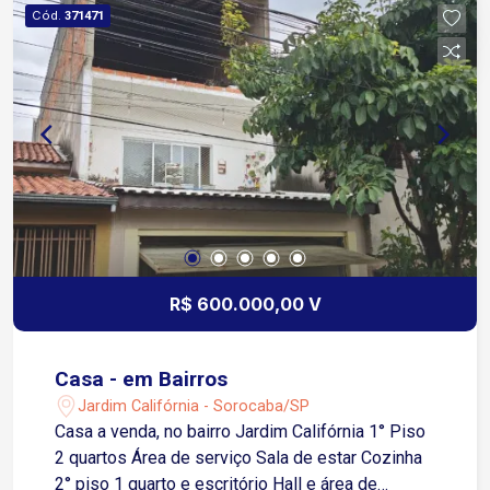
facilitam o dia a dia dos moradores. Está bem
Cód.
371471
posicionada em relação a vias importantes como
a Avenida Itavuvu e a Avenida Ipanema,
garantindo fácil acesso ao Centro e a outros
pontos da cidade. O bairro também possui
transporte público regular e fica a poucos
minutos de áreas industriais, o que o torna
atrativo para quem busca morar perto do trabalho.
R$ 600.000,00 V
Casa - em Bairros
Jardim Califórnia - Sorocaba/SP
Casa a venda, no bairro Jardim Califórnia 1° Piso
2 quartos Área de serviço Sala de estar Cozinha
2° piso 1 quarto e escritório Hall e área de