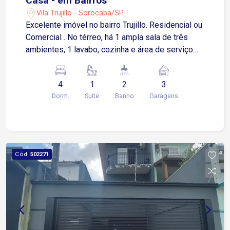
Casa - em Bairros
Vila Trujillo - Sorocaba/SP
Excelente imóvel no bairro Trujillo. Residencial ou
Comercial . No térreo, há 1 ampla sala de três
ambientes, 1 lavabo, cozinha e área de serviço.
Quartinho nos fundos com banheiro, corredores
laterais, espaço lazer. Piso superior, 4
4
1
2
3
dormitórios sendo uma suíte, 1 banheiro social. 3
Dorm.
Suite
Banho
Garagens
vagas de garagem sendo uma coberta.
localização maravilhosa, perto do shopping
Sorocaba, Pet Shop, escolas e faculdades,
pertinho do centro.
Cód.
502271