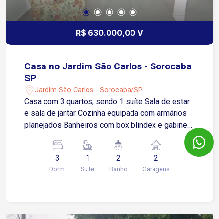
R$ 630.000,00 V
Casa no Jardim São Carlos - Sorocaba
SP
Jardim São Carlos - Sorocaba/SP
Casa com 3 quartos, sendo 1 suíte Sala de estar
e sala de jantar Cozinha equipada com armários
planejados Banheiros com box blindex e gabinete
Área de luz e área de serviço Amplo quintal 2
vagas de garagem coberta Localização: Bairro
3
1
2
2
Jardim São Carlos Próxima à Avenida Armando
Dorm.
Suite
Banho
Garagens
Pannunzio e Rodovia Raposo Tavares A menos
de 15 minutos do Shopping Iguatemi Tradição e
segurança em um ambiente tranquilo Fácil
acesso a comércios e serviços da região
Localização privilegiada para quem busca