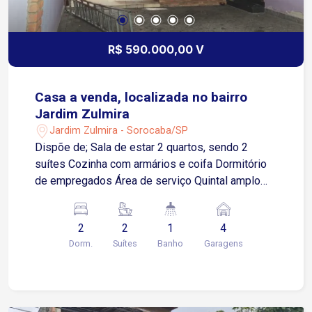
R$ 590.000,00 V
Casa a venda, localizada no bairro
Jardim Zulmira
Jardim Zulmira - Sorocaba/SP
Dispõe de; Sala de estar 2 quartos, sendo 2
suítes Cozinha com armários e coifa Dormitório
de empregados Área de serviço Quintal amplo
Área gourmet com churrasqueira Piscina 4 vagas
de garagens, sendo 2 cobertas O Jardim Zulmira
2
2
1
4
é um bairro localizado na zona oeste de
Dorm.
Suítes
Banho
Garagens
Sorocaba, conhecido por seu ambiente
residencial e boa infraestrutura. A região conta
com escolas, supermercados, farmácias,
padarias, praças e opções de comércio local que