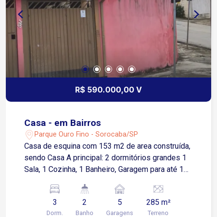
eventos Localização Privilegiada: Próximo a
bancos, escolas, faculdades, farmácias,
hospitais, praças e shopping centers. Uma
oportunidade única para quem busca segurança,
lazer e praticidade em um dos melhores bairros
de Sorocaba-SP. Agende sua visita e venha
conhecer seu novo lar!
R$ 590.000,00 V
Casa - em Bairros
Parque Ouro Fino - Sorocaba/SP
Casa de esquina com 153 m2 de area construída,
sendo Casa A principal: 2 dormitórios grandes 1
Sala, 1 Cozinha, 1 Banheiro, Garagem para até 1
carro Quintal Casa B Edícula com 1 dormitório 1
banheiro, 1 cozinha 1 Lavanderia. Área gourmet
3
2
5
285 m²
Garagem para 3 carros Quintal
Dorm.
Banho
Garagens
Terreno