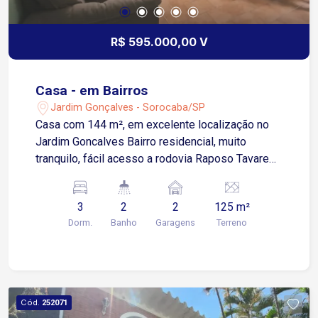
R$ 595.000,00 V
Casa - em Bairros
Jardim Gonçalves - Sorocaba/SP
Casa com 144 m², em excelente localização no
Jardim Goncalves Bairro residencial, muito
tranquilo, fácil acesso a rodovia Raposo Tavares,
e principais Universidades, como FACENS, UNIP,
UNISO. Em suas proximidades: escolas,
3
2
2
125 m²
farmácias, padarias e outros tipos de comércios.
Dorm.
Banho
Garagens
Terreno
A casa contempla: 02 quartos Sala de Jantar 01
Banheiro Social Sala de TV Cozinha Lavanderia
Edícula com cozinha, quarto, banheiro e varanda
Quintal com piso cerâmico 2 vagas de garagem
cobertas Corredor dos dois lados da casa,
Cód.
252071
proporcionando ótima ventilação e claridade