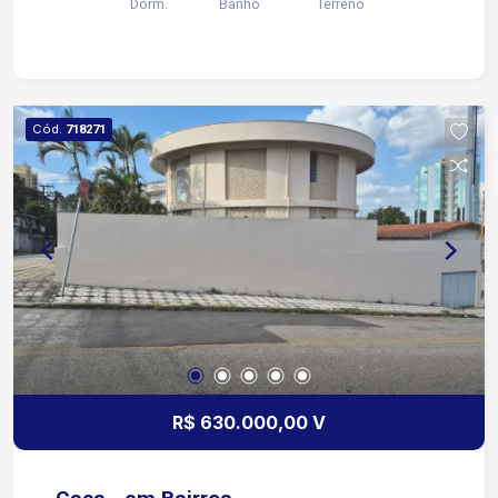
Dorm.
Banho
Terreno
Cód.
718271
R$ 630.000,00 V