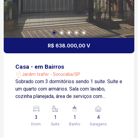
R$ 638.000,00 V
Casa - em Bairros
Jardim Izafer - Sorocaba/SP
Sobrado com 3 dormitórios sendo 1 suíte. Suíte e
um quarto com armários. Sala com lavabo,
cozinha planejada, área de serviços com
despensa e banheiro de empregada. Garagem
para 4 carros com 2 cobertos, Piscina e área
3
1
1
4
gourmet com cooktop, armários e balcões. Ar
Dorm.
Suite
Banho
Garagens
condicionado, câmeras de vigilância e cerca
elétrica.