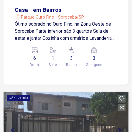
Casa - em Bairros
Parque Ouro Fino - Sorocaba/SP
Ótimo sobrado no Ouro Fino, na Zona Oeste de
Sorocaba Parte inferior são 3 quartos Sala de
estar e jantar Cozinha com armários Lavanderia
Salão de academia Parte superior são 3 quartos,
sendo 1 suíte Cozinha Sala e um salão amplo
6
1
3
3
Dorm.
Suite
Banho
Garagens
Cód.
971861