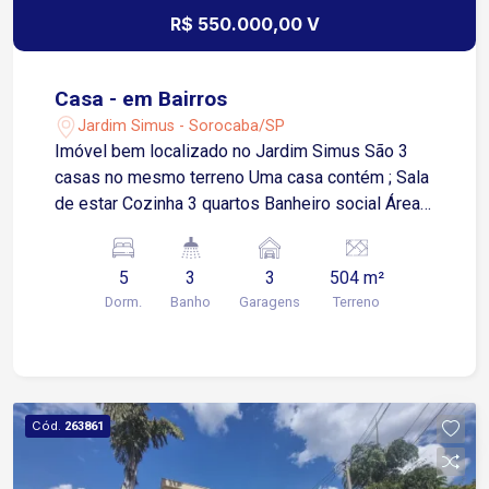
R$ 550.000,00 V
Casa - em Bairros
Jardim Simus - Sorocaba/SP
Imóvel bem localizado no Jardim Simus São 3
casas no mesmo terreno Uma casa contém ; Sala
de estar Cozinha 3 quartos Banheiro social Área
de serviço 1 vaga de garagem descoberta Casa 3
1 quarto Sala de estar Cozinha Banheiro social
5
3
3
504 m²
Área de serviço 1 vaga de garagem descoberta
Dorm.
Banho
Garagens
Terreno
Casa 2 1 quarto Sala de estar Cozinha Banheiro
social Área de serviço 1 vaga de garagem
descoberta
Cód.
263861