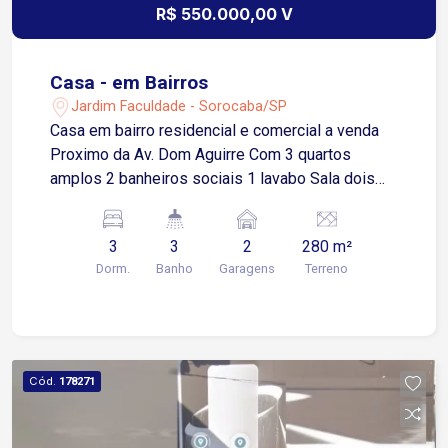
R$ 550.000,00 V
Casa - em Bairros
Jardim Faculdade - Sorocaba/SP
Casa em bairro residencial e comercial a venda
Proximo da Av. Dom Aguirre Com 3 quartos
amplos 2 banheiros sociais 1 lavabo Sala dois
ambientes Cozinha ampla Área de serviço Quintal
amplo 2 vagas de garagem cobertas
3
3
2
280 m²
Dorm.
Banho
Garagens
Terreno
Cód.
178271