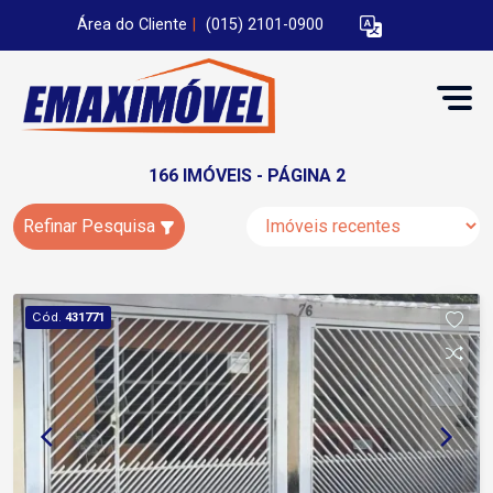
Área do Cliente
|
(015) 2101-0900
166 IMÓVEIS - PÁGINA 2
Refinar Pesquisa
Cód.
431771