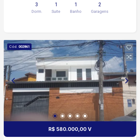
3
1
1
2
Dorm.
Suite
Banho
Garagens
Cód.
002861
R$ 580.000,00 V