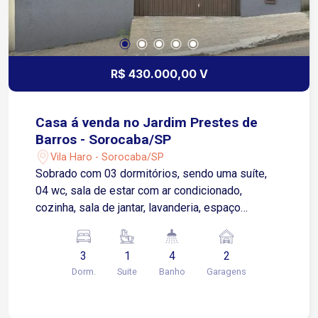
R$ 430.000,00 V
Casa á venda no Jardim Prestes de
Barros - Sorocaba/SP
Vila Haro - Sorocaba/SP
Sobrado com 03 dormitórios, sendo uma suíte,
04 wc, sala de estar com ar condicionado,
cozinha, sala de jantar, lavanderia, espaço
gourmet com 01 wc, 02 vagas de garagem
coberta, portão automático, 01 dormitório com
3
1
4
2
sacada, quarto (suíte) de casal com móveis
Dorm.
Suite
Banho
Garagens
modulados, área construída de 250,00, terreno
5,50 de frente total de (130,87m²).