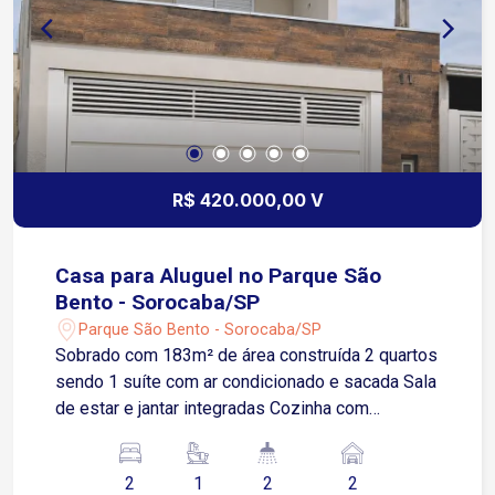
R$ 420.000,00 V
Casa para Aluguel no Parque São
Bento - Sorocaba/SP
Parque São Bento - Sorocaba/SP
Sobrado com 183m² de área construída 2 quartos
sendo 1 suíte com ar condicionado e sacada Sala
de estar e jantar integradas Cozinha com
armários planejados e cooktop Banheiros com
box blindex Quintal com espaço gourmet e
2
1
2
2
churrasqueira 2 vagas cobertas com portão