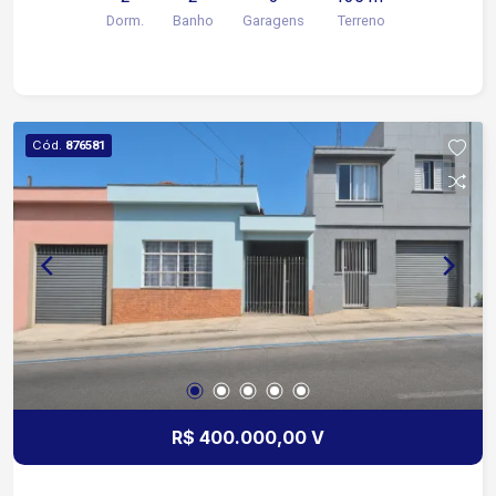
eletrônico. Aceita permuta em apartamento na
Dorm.
Banho
Garagens
Terreno
região da Vila Gabriel, até o valor de R$ 300 mil.
Cód.
876581
R$ 400.000,00 V