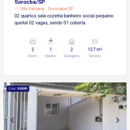
Sorocba/SP
Vila Santana - Sorocaba/SP
02 quartos sala cozinha banheiro social pequeno
quintal 02 vagas, sendo 01 coberta
2
1
2
127 m²
Dorm.
Banho
Garagens
Terreno
Cód.
330581