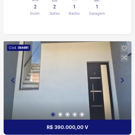
2
2
1
1
Dorm.
Suítes
Banho
Garagem
Cód.
064481
R$ 390.000,00 V