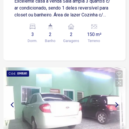
Excelente casa à venda Sala ampla 3 quartos c/
ar condicionado, sendo 1 deles reversível para
closet ou banheiro. Área de lazer Cozinha c/
armário 1 banheiro Garagem p/ 2 carros, coberta
c/ portão automatizado Quintal c/ lavanderia,
3
2
2
150 m²
despensa e 1 banheiro.
Dorm.
Banho
Garagens
Terreno
Cód.
099581