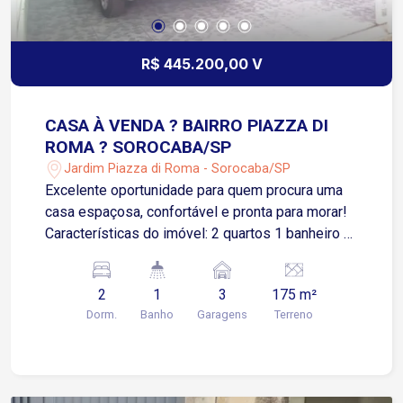
R$ 445.200,00 V
CASA À VENDA ? BAIRRO PIAZZA DI
ROMA ? SOROCABA/SP
Jardim Piazza di Roma - Sorocaba/SP
Excelente oportunidade para quem procura uma
casa espaçosa, confortável e pronta para morar!
Características do imóvel: 2 quartos 1 banheiro +
1 lavabo Sala ampla Cozinha 3 vagas de garagem
Terreno de 175 m² 160 m² de área construída
2
1
3
175 m²
Localizada no bairro Piazza di Roma, em
Dorm.
Banho
Garagens
Terreno
Sorocaba, uma região tranquila e com fácil
acesso ao comércio, escolas e principais vias da
cidade.