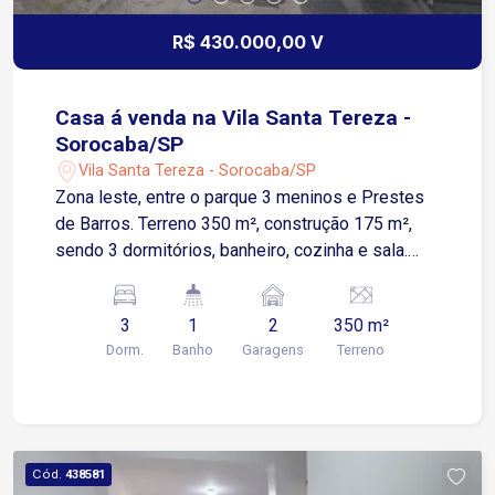
R$ 430.000,00 V
Casa á venda na Vila Santa Tereza -
Sorocaba/SP
Vila Santa Tereza - Sorocaba/SP
Zona leste, entre o parque 3 meninos e Prestes
de Barros. Terreno 350 m², construção 175 m²,
sendo 3 dormitórios, banheiro, cozinha e sala.
Obs: reforma. Valor 400 mil livre de comissão.
Ótimo para reformar, construir outra ou kitnets.
3
1
2
350 m²
Dorm.
Banho
Garagens
Terreno
Cód.
438581