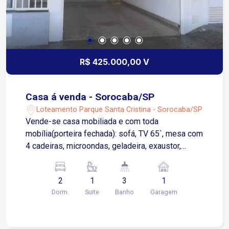
R$ 425.000,00 V
Casa á venda - Sorocaba/SP
Loteamento Parque Santa Cristina - Sorocaba/SP
Vende-se casa mobiliada e com toda
mobília(porteira fechada): sofá, TV 65`, mesa com
4 cadeiras, microondas, geladeira, exaustor,
fogão embutido, cooktop 4 bocas, cama de casal
Queen com cabeceira, máquina de lava e seca. 2
2
1
3
1
quartos sendo um suite, 1 banheiro social e outro
Dorm.
Suite
Banho
Garagem
banheiro, 3 banheiros. Portão automático e
garagem coberta. Terreno 100m² e 90,5 metros
de área construída. Localizado no bairro parque