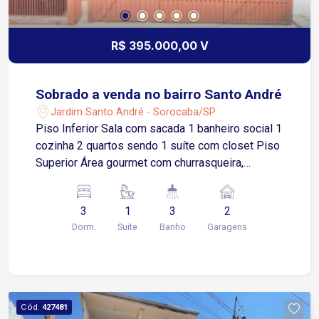
R$ 395.000,00 V
Sobrado a venda no bairro Santo André
Jardim Santo André - Sorocaba/SP
Piso Inferior Sala com sacada 1 banheiro social 1
cozinha 2 quartos sendo 1 suíte com closet Piso
Superior Área gourmet com churrasqueira,
cozinha, lavanderia 1 quarto medindo 4x4 1
banheiro Garagem e Acessos Garagem coberta
3
1
3
2
para dois carros Portão com controle remoto
Dorm.
Suite
Banho
Garagens
Cód.
427481