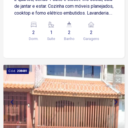
de jantar e estar. Cozinha com móveis planejados,
cooktop e forno elétrico embutidos. Lavanderia.
No fundo , na parte superior um espaço coberto
ideal podendo ser área gourmet, sala de jogos ou
2
1
2
2
até o terceiro quarto. 2 vagas de garagem
Dorm.
Suite
Banho
Garagens
descobertas
Cód.
208481