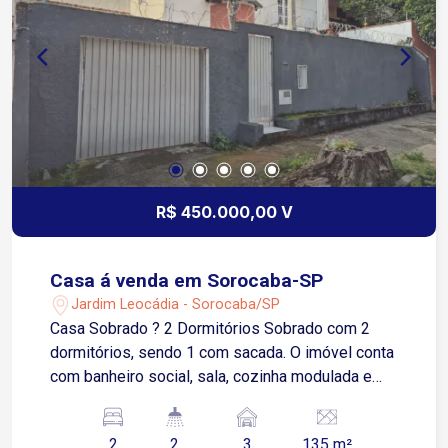
Março, a apenas 500 metros, facilita o
deslocamento para bairros da região e oferece
acesso rápido a comércios e serviços do dia a
dia Condomínio com: Piscina Playground Salão
de jogos Espaço gourmet Portaria 24 horas
R$ 450.000,00 V
Casa á venda em Sorocaba-SP
Jardim Leocádia - Sorocaba/SP
Casa Sobrado ? 2 Dormitórios Sobrado com 2
dormitórios, sendo 1 com sacada. O imóvel conta
com banheiro social, sala, cozinha modulada e
lavabo. Área externa com quintal e garagem para
3 vagas, sendo 2 cobertas, além de portão
2
2
3
135 m²