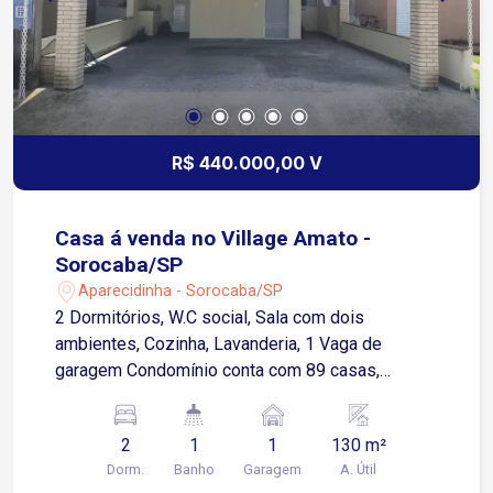
R$ 440.000,00 V
Casa á venda no Village Amato -
Sorocaba/SP
Aparecidinha - Sorocaba/SP
2 Dormitórios, W.C social, Sala com dois
ambientes, Cozinha, Lavanderia, 1 Vaga de
garagem Condomínio conta com 89 casas,
portaria virtual 24 horas, zelador, área verde, área
de lazer com playground, mini campo,.
2
1
1
130 m²
Localização: Ótima localização, próximo a
Dorm.
Banho
Garagem
A. Útil
escolas, supermercados. 5 minutos da Padaria