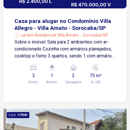
R$ 2.400,00 L
R$ 470.000,00 V
Casa para alugar no Condomínio Villa
Allegro - Villa Amato - Sorocaba/SP
Jardim Residencial Villa Amato - Sorocaba/SP
Sobre o imóvel: Sala para 2 ambientes com ar-
condicionado Cozinha com armários planejados,
cooktop e forno 3 quartos, sendo 1 com armários
planejados e 2 com ar condicionado Banheiro
com box Blindex e gabinete Área de serviço
3
1
2
75 m²
Quintal com churrasqueira Garagem coberta para
Dorm.
Banho
Garagens
A. Útil
2 carros 5 minutos da Rodovia Santos Dumont,
facilitando o acesso às rodovias e a outras
cidades da região 12 minutos da Avenida São
Paulo, uma das principais vias de ligação de
Sorocaba 15 minutos da Avenida Dom Aguirre,
Cód.
177581
com acesso à região central e a outras áreas da
cidade A proximidade com a Avenida Três de