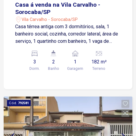
Casa á venda na Vila Carvalho -
Sorocaba/SP
Vila Carvalho - Sorocaba/SP
Casa térrea antiga com 3 dormitórios, sala, 1
banheiro social, cozinha, corredor lateral, área de
serviço, 1 quartinho com banheiro, 1 vaga de
garagem coberta. Imóvel podendo ser residencial
ou comercial a 5 minutos do centro e do
3
2
1
182 m²
comércio da cidade.
Dorm.
Banho
Garagem
Terreno
Cód.
792581