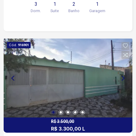
3
1
2
1
blindex Quintal Espaço gourmet Garagem: 1 vaga
Dorm.
Suite
Banho
Garagem
coberta Condomínio Horto Florestal I oferece:
Portaria e segurança Quiosque com churrasqueira
Quadra poliesportiva Playground Ideal para quem
deseja morar com tranquilidade, conforto e
excelente infraestrutura de lazer. Agende já sua
Cód.
916901
visita!
R$ 3.500,00
R$ 3.300,00 L