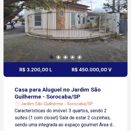
está equipada com armários, além de uma mesa
para refeições em família. A área externa conta
com duas espaçosas varandas, na frente e nos
fundos. Além disso, o imóvel conta com 1 vaga
de garagem coberta. Para garantir seu conforto
em todas as estações do ano, a casa conta com
três ventiladores de teto e dois ar-
condicionados, proporcionando um ambiente
agradável e climatizado. Não perca a
oportunidade de fazer desta casa o seu novo lar!
R$ 3.200,00 L
R$ 450.000,00 V
Casa para Aluguel no Jardim São
Guilherme - Sorocaba/SP
Jardim São Guilherme - Sorocaba/SP
Características do imóvel: 3 quartos, sendo 2
suítes (1 com closet) Sala de estar 2 cozinhas,
sendo uma integrada ao espaço gourmet Área de