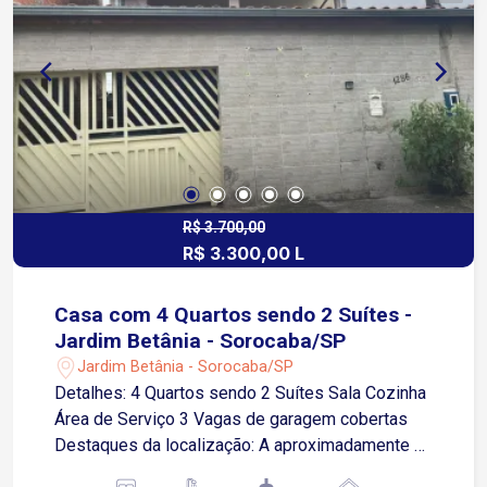
garagem para até 04 veículos, sendo 02 vagas
cobertas e 02 descobertas, além de jardim, que
traz um toque de charme e aconchego ao
ambiente. Localização: Aproximadamente 5
minutos do Mercado Confiança Cerca de 8
minutos da Prefeitura de Sorocaba
Aproximadamente 7 minutos da Rodovia Raposo
Tavares Região com boa infraestrutura, próxima a
comércios, serviços e com fácil mobilidade para
R$ 3.700,00
R$ 3.300,00 L
diversas regiões da cidade. Entre em contato e
agende sua visita !
Casa com 4 Quartos sendo 2 Suítes -
Jardim Betânia - Sorocaba/SP
Jardim Betânia - Sorocaba/SP
Detalhes: 4 Quartos sendo 2 Suítes Sala Cozinha
Área de Serviço 3 Vagas de garagem cobertas
Destaques da localização: A aproximadamente 3
minutos da Avenida Ipanema, uma das principais