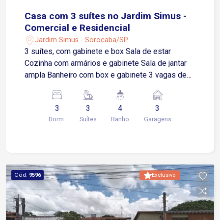
Casa com 3 suítes no Jardim Simus -
Comercial e Residencial
Jardim Simus - Sorocaba/SP
3 suítes, com gabinete e box Sala de estar
Cozinha com armários e gabinete Sala de jantar
ampla Banheiro com box e gabinete 3 vagas de
garagem Quintal espaçoso Área de serviço com
armário Lavanderia Churrasqueira, pia com
3
3
4
3
gabinete Fácil acesso a Avenida Dr. Américo
Dorm.
Suítes
Banho
Garagens
Figueiredo e Avenida General Carneiro. Próximo
de restaurantes, supermercados, escola e posto
de saúde.
Cód.
9596
Exclusivo