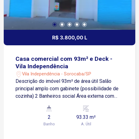
R$ 3.800,00 L
Casa comercial com 93m² e Deck -
Vila Independência
Vila Independência - Sorocaba/SP
Descrição do imóvel 93m² de área útil Salão
principal amplo com gabinete (possibilidade de
cozinha) 2 Banheiros social Área externa com
deck Em ponto nobre: Ao lado do Centro de
Sorocaba Acesso fácil à Rua 7 de Setembro e
2
93.33 m²
vias principais Próximo à Padaria Real, Night Dog
Banho
A. Útil
e grande variedade de comércios Esquina com
excelente fluxo de pedestres e veículos Agende