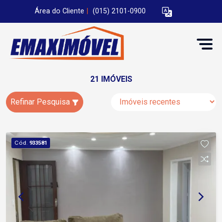
Área do Cliente
|
(015) 2101-0900
21 IMÓVEIS
Refinar Pesquisa
Cód.
933581