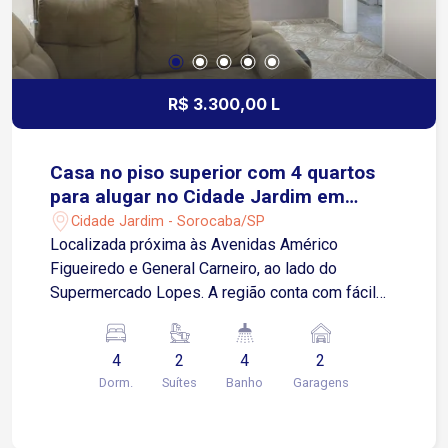
R$ 3.300,00 L
Casa no piso superior com 4 quartos
para alugar no Cidade Jardim em
Sorocaba/SP
Cidade Jardim - Sorocaba/SP
Localizada próxima às Avenidas Américo
Figueiredo e General Carneiro, ao lado do
Supermercado Lopes. A região conta com fácil
acesso ao centro esportivo, padarias, farmácias,
academias e diversos comércios e serviços.
4
2
4
2
Sobre o imóvel: Piso Superior Área construída de
Dorm.
Suítes
Banho
Garagens
200 m² Quintal compartilhado com
aproximadamente 140 m² 4 quartos, sendo 2
suítes 2 salas Banheiro social Cozinha