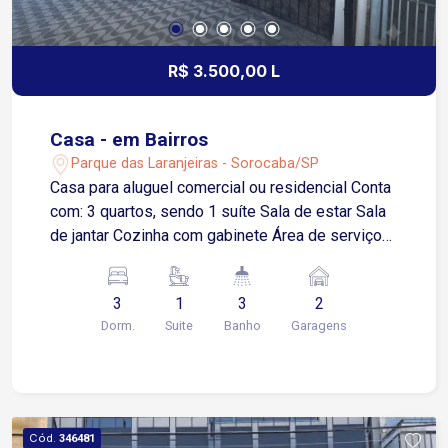
R$ 3.500,00 L
Casa - em Bairros
Parque das Laranjeiras - Sorocaba/SP
Casa para aluguel comercial ou residencial Conta
com: 3 quartos, sendo 1 suíte Sala de estar Sala
de jantar Cozinha com gabinete Área de serviço
Quintal Área gourmet com churrasqueira Quarto
de despejo Banheiro externo Garagem coberta
3
1
3
2
para 2 carros A menos de 100 metros da Avenida
Dorm.
Suite
Banho
Garagens
Dr. Ulysses Guimarães Apenas 5 minutos da
Avenida Itavuvu e do Shopping Cidade Sorocaba
7 minutos da Avenida Dom Aguirre Apenas 8
minutos da Zona Industrial Região com fácil
acesso a comércios, supermercados, escolas,
Cód.
346481