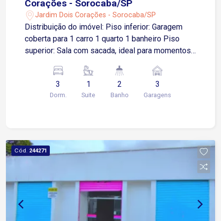
Corações - Sorocaba/SP
Jardim Dois Corações - Sorocaba/SP
Distribuição do imóvel: Piso inferior: Garagem
coberta para 1 carro 1 quarto 1 banheiro Piso
superior: Sala com sacada, ideal para momentos
de lazer e ventilação natural Cozinha ampla 2
quartos, sendo 1 suíte O imóvel conta também
3
1
2
3
com quintal e área de serviço Situado próximo à
Dorm.
Suite
Banho
Garagens
Avenida Fernando Stecca e a poucos metros do
Jardim Botânico de Sorocaba O imóvel permite
fácil deslocamento até a Avenida Dom Aguirre e
à Rodovia Presidente Castelo Branco O Jardim
Dois Corações é um bairro residencial conhecido
Cód.
244271
pela sua proximidade com áreas verdes e vias
de fácil acesso.