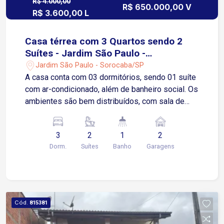
R$ 4.000,00
R$ 650.000,00 V
R$ 3.600,00 L
Casa térrea com 3 Quartos sendo 2
Suítes - Jardim São Paulo -
Sorocaba/SP
Jardim São Paulo - Sorocaba/SP
A casa conta com 03 dormitórios, sendo 01 suíte
com ar-condicionado, além de banheiro social. Os
ambientes são bem distribuídos, com sala de
jantar integrada à cozinha, proporcionando
praticidade no dia a dia. A área social também
3
2
1
2
oferece sala de estar e TV integradas, ideal para
Dorm.
Suítes
Banho
Garagens
momentos de convivência. O imóvel dispõe ainda
de lavanderia, área de luz, corredor lateral, além
de um grande diferencial: área gourmet nos
fundos com mais uma suíte equipada com ar-
condicionado, perfeita para receber amigos e
Cód.
815381
familiares ou até mesmo como espaço
independente. Na parte externa, o imóvel oferece