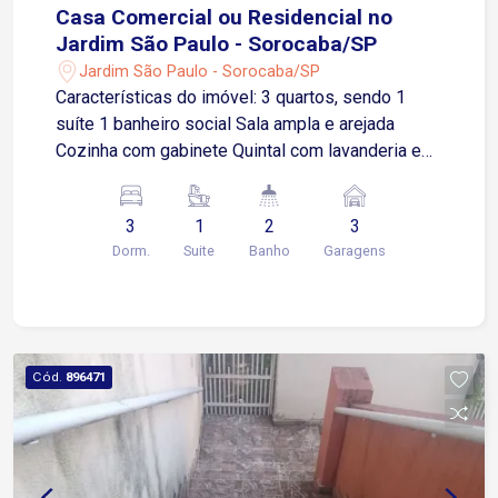
Casa Comercial ou Residencial no
Jardim São Paulo - Sorocaba/SP
Jardim São Paulo - Sorocaba/SP
Características do imóvel: 3 quartos, sendo 1
suíte 1 banheiro social Sala ampla e arejada
Cozinha com gabinete Quintal com lavanderia e
despensa Garagem para 3 carros, sendo 1 vaga
coberta Situada no bairro Jardim São Paulo, esta
3
1
2
3
casa proporciona fácil acesso às principais vias
Dorm.
Suite
Banho
Garagens
e comércios da cidade. Está a apenas 2 minutos
do Supermercado Confiança (Avenida Dr.
Armando Pannunzio) e a cerca de 10 minutos da
Faculdade Anhanguera. Conta também com
acesso rápido às Avenidas Getúlio Vargas e
Cód.
896471
Padre Joaquim Gonçalves Pacheco, além da
Rodovia Raposo Tavares (SP-270). O Shopping
Iguatemi Esplanada fica a aproximadamente 4 km
Condição de valor diferenciada para locação
residencial