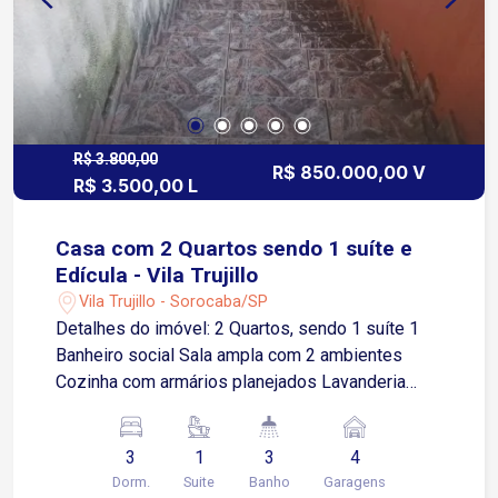
R$ 3.800,00
R$ 850.000,00 V
R$ 3.500,00 L
Casa com 2 Quartos sendo 1 suíte e
Edícula - Vila Trujillo
Vila Trujillo - Sorocaba/SP
Detalhes do imóvel: 2 Quartos, sendo 1 suíte 1
Banheiro social Sala ampla com 2 ambientes
Cozinha com armários planejados Lavanderia
ampla reversível para quarto Edícula nos fundos:
Cozinha Área de serviço 1 banheiro 1 quarto
3
1
3
4
Vagas de garagem: 4 vagas no total, sendo 2
Dorm.
Suite
Banho
Garagens
cobertas Localização privilegiada: Fácil acesso à