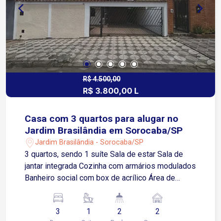
R$ 4.500,00
R$ 3.800,00 L
Casa com 3 quartos para alugar no
Jardim Brasilândia em Sorocaba/SP
Jardim Brasilândia - Sorocaba/SP
3 quartos, sendo 1 suíte Sala de estar Sala de
jantar integrada Cozinha com armários modulados
Banheiro social com box de acrílico Área de
serviço separada Quarto de despejo Quintal
Garagem para 2 carros, sendo 1 vaga coberta
3
1
2
2
Localizado no Jardim Brasilândia, bairro