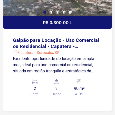
R$ 3.300,00 L
Galpão para Locação - Uso Comercial
ou Residencial - Caputera -
Sorocaba/SP
Caputera - Sorocaba/SP
Excelente oportunidade de locação em ampla
área, ideal para uso comercial ou residencial,
situada em região tranquila e estratégica da
Caputera, em Sorocaba. O imóvel conta com
galpão de estrutura versátil, oferecendo: 2
2
3
90 m²
dormitórios Varanda 3 banheiros sociais
Dorm.
Banho
A. Útil
Lavanderia Ambientes amplos e bem
distribuídos, ideais para moradia, empresas,
depósitos, oficinas ou uso misto Área externa
diferenciada: Grande quintal frontal com pomar