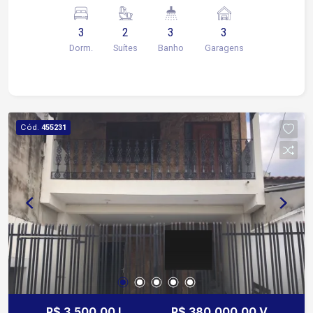
serviço 3 vagas de garagem, sendo 2 cobertas
Localização: O imóvel está localizado em uma
3
2
3
3
das áreas mais práticas da zona norte de
Dorm.
Suítes
Banho
Garagens
Sorocaba: Próximo ao Shopping Cidade A poucos
metros do Supermercado Coop da Avenida
Itavuvu Fácil acesso às principais vias da região,
como a Avenida Itavuvu, Avenida Ipanema e a
Rodovia Castelo Branco O Jardim São Guilherme
Cód.
455231
é conhecido por ser um bairro tranquilo e bem
estruturado.
R$ 3.500,00 L
R$ 380.000,00 V