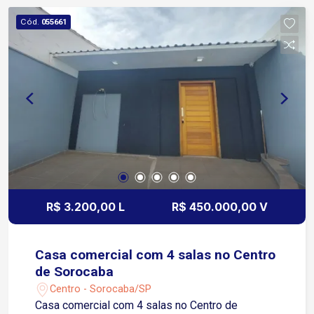
Amplo quintal nos fundos, atualmente utilizado
Cód.
055661
como pasto ou área para plantio Poço, garantindo
abastecimento de água Localização e Distâncias
Imóvel com fácil acesso às principais vias da
cidade, próximo a importantes pontos de
referência: UNISO - Universidade de Sorocaba:
aproximadamente 4 km Rodovia Raposo Tavares
- km 270: aproximadamente 3 km Região com
comércios locais, bairros residenciais e áreas
rurais Ideal para quem busca espaço,
tranquilidade e excelente logística, com rápida
conexão às principais rodovias. Entre em contato
R$ 3.200,00 L
R$ 450.000,00 V
para mais informações ou agende uma visita.
Casa comercial com 4 salas no Centro
de Sorocaba
Centro - Sorocaba/SP
Casa comercial com 4 salas no Centro de