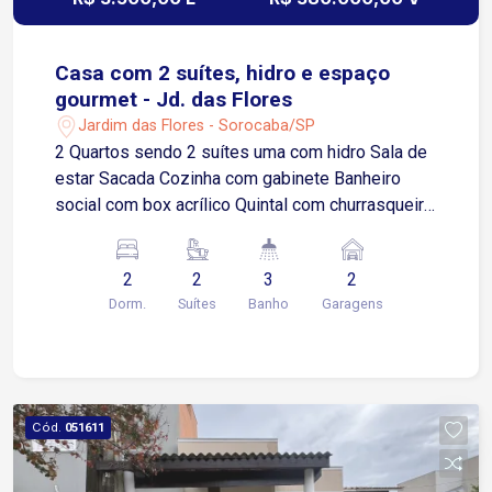
Casa com 2 suítes, hidro e espaço
gourmet - Jd. das Flores
Jardim das Flores - Sorocaba/SP
2 Quartos sendo 2 suítes uma com hidro Sala de
estar Sacada Cozinha com gabinete Banheiro
social com box acrílico Quintal com churrasqueira
Área de serviço coberta Garagem para 2 carros
cobertas Localização: Ao lado da Av. Ipanema
2
2
3
2
Próximo a diversos comércios e mercados.
Dorm.
Suítes
Banho
Garagens
Agende já a sua visita!
Cód.
051611