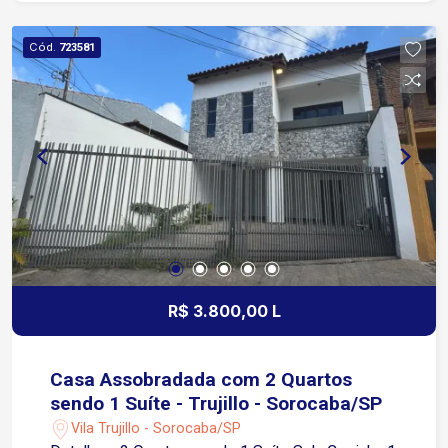
Lavanderia Varanda Espaço gourmet com
churrasqueira Quintal, ideal para momentos de
Cód.
723581
lazer, pets ou futuras adaptações Agende sua
visita!
R$ 3.800,00 L
Casa Assobradada com 2 Quartos
sendo 1 Suíte - Trujillo - Sorocaba/SP
Vila Trujillo - Sorocaba/SP