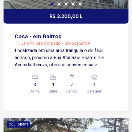
R$ 3.200,00 L
Casa - em Bairros
Jardim São Conrado - Sorocaba/SP
Localizada em uma área tranquila e de fácil
acesso, próximo à Rua Atanazio Soares e à
Avenida Itavuvu, oferece conveniência e
praticidade para o seu dia a dia. Esta
aconchegante casa apresenta um design
3
1
2
1
moderno e espaçoso, com três quartos
Dorm.
Suite
Banho
Garagem
espaçosos, incluindo uma suíte completa com
banheira relaxante e uma sacada privativa, esta
casa é um verdadeiro refúgio. Um dos quartos já
possui um guarda-roupa planejado, garantindo
praticidade e organização para seus pertences. A
Cód.
045041
sala é convidativa e aconchegante. A cozinha