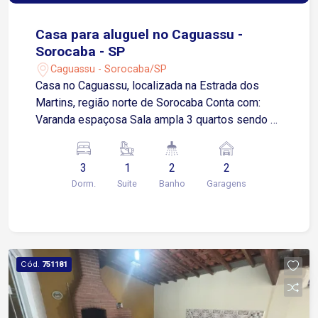
Casa para aluguel no Caguassu -
Sorocaba - SP
Caguassu - Sorocaba/SP
Casa no Caguassu, localizada na Estrada dos
Martins, região norte de Sorocaba Conta com:
Varanda espaçosa Sala ampla 3 quartos sendo 1
suíte Banheiro social Portas e janelas em
madeira de lei Cedro Rosa Área gourmet com
3
1
2
2
churrasqueira Jardim Garagem coberta para 2
Dorm.
Suite
Banho
Garagens
carros Portão automático Localização estratégica
na Estrada dos Martins A poucos minutos da
Rodovia Emerenciano Prestes de Barros Apenas
13 minutos da Avenida Ipanema Cerca de 20
minutos da Avenida Itavuvu Região tranquila com
Cód.
751181
fácil acesso às principais vias da cidade Agende
sua visita para conhecer essa excelente
oportunidade de locação!