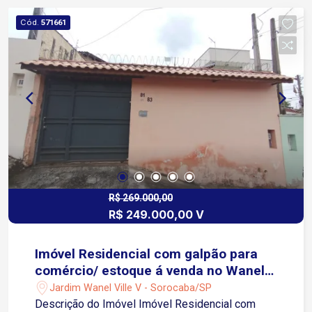
escolha para quem deseja morar perto de tudo,
Cód.
571661
sem abrir mão da tranquilidade.
R$ 269.000,00
R$ 249.000,00 V
Imóvel Residencial com galpão para
comércio/ estoque á venda no Wanel
Ville em Sorocaba-SP
Jardim Wanel Ville V - Sorocaba/SP
Descrição do Imóvel Imóvel Residencial com