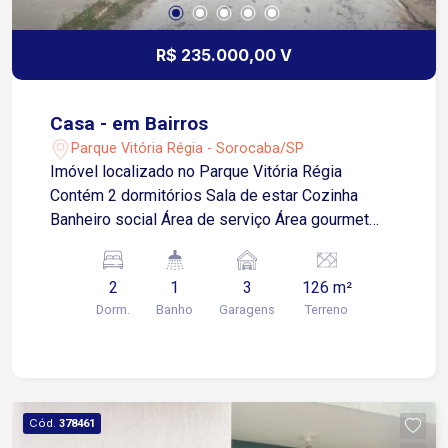
estratégica, bem conectada a principais vias
R$ 235.000,00 V
Casa - em Bairros
Parque Vitória Régia - Sorocaba/SP
Imóvel localizado no Parque Vitória Régia
Contém 2 dormitórios Sala de estar Cozinha
Banheiro social Área de serviço Área gourmet
com churrasqueira 3 vagas de garagem cobertas
2
1
3
126 m²
Dorm.
Banho
Garagens
Terreno
Cód.
378461