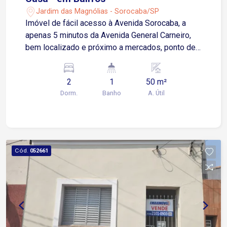
Jardim das Magnólias - Sorocaba/SP
Imóvel de fácil acesso à Avenida Sorocaba, a
apenas 5 minutos da Avenida General Carneiro,
bem localizado e próximo a mercados, ponto de
ônibus, oferecendo comodidade e segurança. O
terreno conta com duas casas, proporcionando
2
1
50 m²
flexibilidade de uso. A primeira casa dispõe de 1
Dorm.
Banho
A. Útil
dormitório, sala, cozinha com gabinete, área de
serviço e um depósito. A segunda casa inclui 1
dormitório, banheiro e área de serviço. O imóvel
não possui vaga de garagem, mas conta com um
quintal que pode ser aproveitado para diversas
Cód.
052661
finalidades.