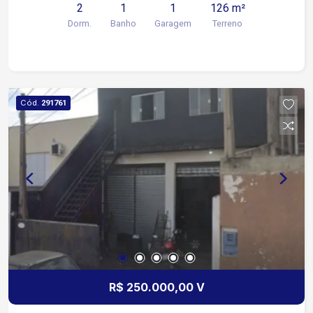
2
1
1
126 m²
Dorm.
Banho
Garagem
Terreno
Cód.
291761
R$ 250.000,00 V