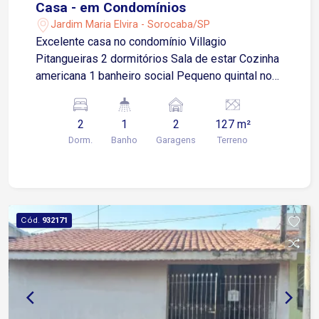
Casa - em Condomínios
Jardim Maria Elvira - Sorocaba/SP
Excelente casa no condomínio Villagio
Pitangueiras 2 dormitórios Sala de estar Cozinha
americana 1 banheiro social Pequeno quintal nos
fundos Área de serviço 2 vagas de garagem
cobertas
2
1
2
127 m²
Dorm.
Banho
Garagens
Terreno
Cód.
932171