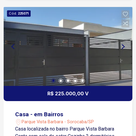
uma vaga, Edicula nos fundos com quarto,
cozinha e banheiro Descrição do Bairro:
Cód.
225071
Localizado em uma região com infraestrutura
completa de comércios e serviços. Descrição do
Entorno: Próximo a mercados, colégios,
farmácias, posto de combustível e transporte
público.
R$ 225.000,00 V
Casa - em Bairros
Parque Vista Barbara - Sorocaba/SP
Casa localizada no bairro Parque Vista Barbara