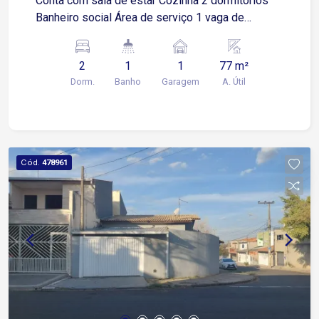
Conta com sala de estar Cozinha 2 dormitórios
Banheiro social Área de serviço 1 vaga de
garagem descoberta
2
1
1
77 m²
Dorm.
Banho
Garagem
A. Útil
Cód.
478961