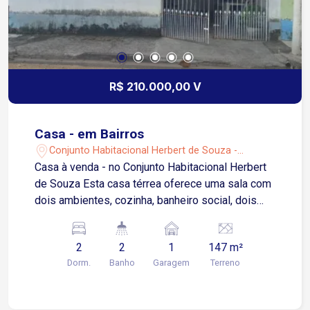
R$ 210.000,00 V
Casa - em Bairros
Conjunto Habitacional Herbert de Souza -
Sorocaba/SP
Casa à venda - no Conjunto Habitacional Herbert
de Souza Esta casa térrea oferece uma sala com
dois ambientes, cozinha, banheiro social, dois
dormitórios, área de serviço e uma vagas de
garagem cobertas. Acabamento Interno: Todo o
2
2
1
147 m²
interior possui piso cerâmico. A cozinha e o
Dorm.
Banho
Garagem
Terreno
banheiro revestimento até o teto. Banheiro
equipados com box de vidro. Acabamento
Externo: A casa inclui uma garagem coberta para