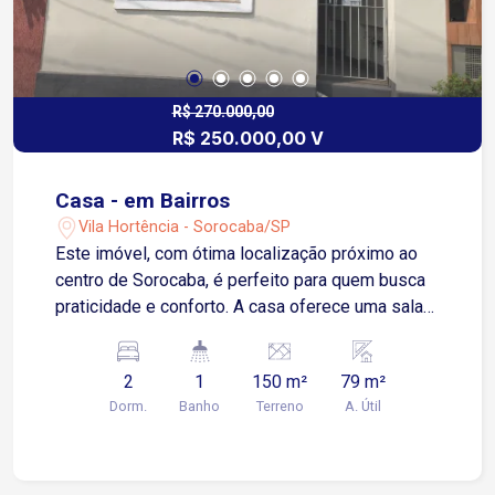
R$ 270.000,00
R$ 250.000,00 V
Casa - em Bairros
Vila Hortência - Sorocaba/SP
Este imóvel, com ótima localização próximo ao
centro de Sorocaba, é perfeito para quem busca
praticidade e conforto. A casa oferece uma sala
de estar espaçosa, ideal para momentos de
convivência em família, uma cozinha integrada à
2
1
150 m²
79 m²
copa, proporcionando um ambiente funcional e
Dorm.
Banho
Terreno
A. Útil
agradável, além de um banheiro social bem
planejado. A área de serviço é prática e atende às
necessidades do dia a dia. Com 2 dormitórios
confortáveis, este imóvel é uma excelente