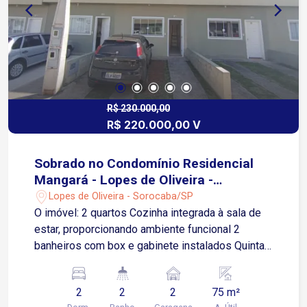
R$ 230.000,00
R$ 220.000,00 V
Sobrado no Condomínio Residencial
Mangará - Lopes de Oliveira -
Sorocaba/SP
Lopes de Oliveira - Sorocaba/SP
O imóvel: 2 quartos Cozinha integrada à sala de
estar, proporcionando ambiente funcional 2
banheiros com box e gabinete instalados Quintal
com área de serviço 2 vagas de garagem
descobertas Acesso rápido à Avenida Ipanema e
2
2
2
75 m²
à Avenida Elias Maluf facilitando deslocamento