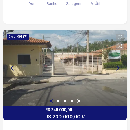
Dorm.
Banho
Garagem
A. Útil
localização, bairro com fácil acesso à avenida
Itavuvu.
Cód.
995171
R$ 240.000,00
R$ 230.000,00 V