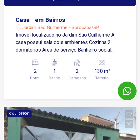
Casa - em Bairros
Jardim São Guilherme - Sorocaba/SP
Imóvel localizado no Jardim São Guilherme A
casa possui sala dois ambientes Cozinha 2
dormitórios Área de serviço Banheiro social
Quintal 2 vagas de garagem descobertas Estuda
propostas e permuta !
2
1
2
130 m²
Dorm.
Banho
Garagens
Terreno
Cód.
091061