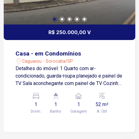
R$ 250.000,00 V
Casa - em Condomínios
Caguassu - Sorocaba/SP
Detalhes do imóvel: 1 Quarto com ar-
condicionado, guarda-roupa planejado e painel de
TV Sala aconchegante com painel de TV Cozinha
com móveis planejados 1 Banheiro social
Lavanderia 1 depósito (antiga área de luz
1
1
1
52 m²
adaptada) 1 vaga de garagem descoberta
Dorm.
Banho
Garagem
A. Útil
Infraestrutura do condomínio: Portaria 24 horas
Playground Quiosque Área de descanso ao ar
livre Localização estratégica: A poucos minutos
das Avenidas Ipanema e Itavuvu Cerca de 10