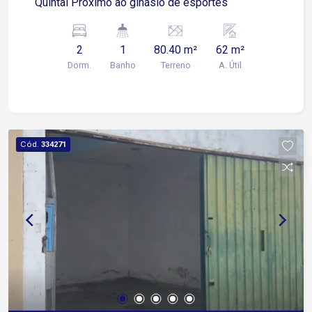
Quintal Próximo ao ginásio de esportes
2
1
80.40 m²
62 m²
Dorm.
Banho
Terreno
A. Útil
Cód.
334271