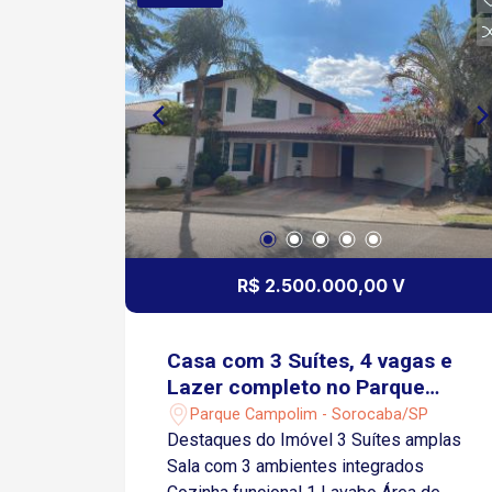
cobertas Pavimento superior: 03
amplas suítes, com varanda 01 delas
com closet e hidro armários
Diferenciais: aquecedor solar, ar
condicionado, pisos em porcelanato e
laminado vinilico ótima localização no
condomínio! Venha agendar sua visita.
Aceita financiamento bancário
R$ 2.500.000,00 V
Casa com 3 Suítes, 4 vagas e
Lazer completo no Parque
Campolim!
Parque Campolim - Sorocaba/SP
Destaques do Imóvel 3 Suítes amplas
Sala com 3 ambientes integrados