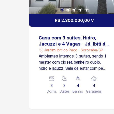
R$ 2.300.000,00 V
Casa com 3 suítes, Hidro,
Jacuzzi e 4 Vagas - Jd. Ibiti do
Paço
Jardim Ibiti do Paço - Sorocaba/SP
Ambientes Internos: 3 suítes, sendo 1
master com closet, banheiro duplo,
hidro e jacuzzi Sala de estar com pé
direito alto Sala de jantar Sala de TV
Escritório Cozinha totalmente equipada
3
3
4
4
com armários planejados, ilha, cooktop,
Dorm.
Suítes
Banho
Garagens
forno, coifa e despensa Área Externa e
Lazer: Amplo quintal com piscina Área
gourmet completa Vestiário Salão de
festas com acesso ao piso superior e