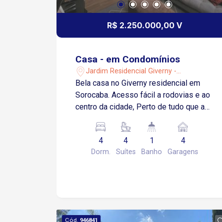
R$ 2.250.000,00 V
Casa - em Condomínios
Jardim Residencial Giverny -
Sorocaba/SP
Bela casa no Giverny residencial em
Sorocaba. Acesso fácil a rodovias e ao
centro da cidade, Perto de tudo que a
cidade oferece de melhor, shopping,
mercados e outros. Pavimento térreo:
4
4
1
4
Sala com pé direito alto, boa
Dorm.
Suítes
Banho
Garagens
luminosidade natural Cozinha modulada
integrada com sala de jantar lavabo
escritório 01 suíte despejo, dispensa
cozinha gourmet, com churrasqueira
piscina com hidro e prainha, aquecida
04 vagas de garagem, sendo 02
Cód.
946841