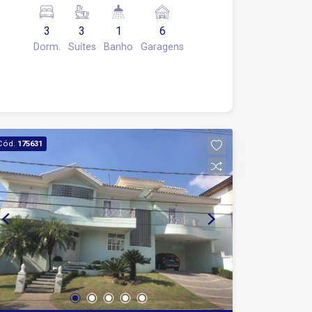
Banheiro social Área de serviço 6
Vagas de garagem, sendo 2 cobertas
3
3
1
6
Área gourmet com churrasqueira
Dorm.
Suítes
Banho
Garagens
Piscina
Cód.
175631