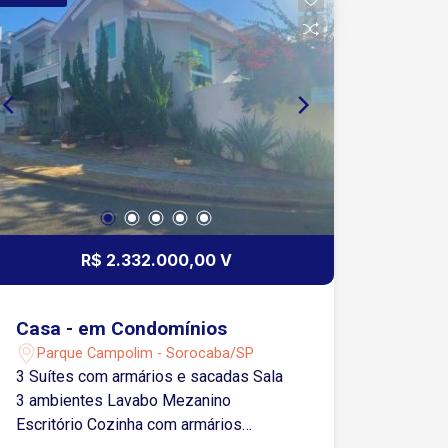
churrasqueira, fogão a lenha, forno a
lenha, sala de jogos?,? churrasqueira e
pomar ao fundo das suítes. ?Imóvel
com três? entradas?, ? sendo uma
principal pela sala, uma pela garagem e
outra pelo pomar. aquecimento a gás,
acabamento de alto
R$ 2.332.000,00 V
Casa - em Condomínios
Parque Campolim - Sorocaba/SP
3 Suítes com armários e sacadas Sala
3 ambientes Lavabo Mezanino
Escritório Cozinha com armários