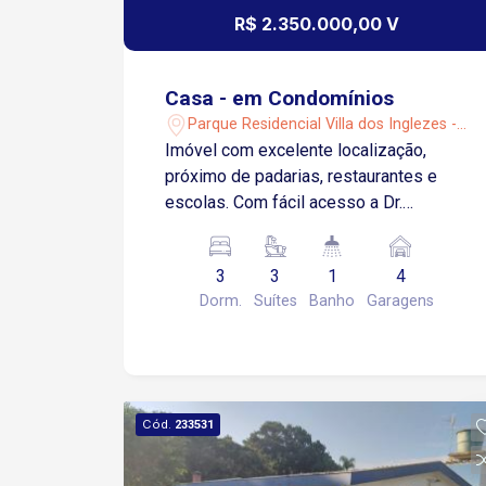
R$ 2.350.000,00 V
Casa - em Condomínios
Parque Residencial Villa dos Inglezes -
Sorocaba/SP
Imóvel com excelente localização,
próximo de padarias, restaurantes e
escolas. Com fácil acesso a Dr.
Armando Pannunzio com farmácias,
rede de fast food e supermercados.
3
3
1
4
Imóvel todo em piso porcelanato
Dorm.
Suítes
Banho
Garagens
Arquitetura moderna 3 suítes com
armários sendo 2 com closet e 1 com
hidro, sacada e ar condicionado Sala de
Estar com 3 ambientes Sala de Jantar
Sala de TV Cozinha com armário
Cód.
233531
Lavabo Banheiro Social Lavanderia com
armário Despensa 4 vagas de garagem