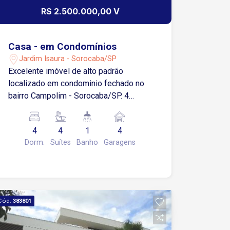
R$ 2.500.000,00 V
Casa - em Condomínios
Jardim Isaura - Sorocaba/SP
Excelente imóvel de alto padrão
localizado em condominio fechado no
bairro Campolim - Sorocaba/SP. 4
suítes master com closet Sala de jantar
Sala de estar Home theater Cozinha
4
4
1
4
Copa Despensa Lavabo Hall de entrada
Dorm.
Suítes
Banho
Garagens
pela garagem Área externa com
churrasqueira e piscina Estuda
financiamento e permuta por
apartamento.
Cód.
383801