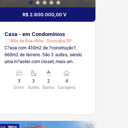
R$ 2.600.000,00 V
Casa - em Condomínios
Alto da Boa Vista - Sorocaba/SP
C?asa com 430m2 de ?construção?,
660m2 de terreno. São 3 suítes, sendo
uma m?aster com closet, mais um
dormitório de empregada, com banheiro
e mais dois lavabos. sala ampla com 4
3
3
2
4
ambientes, mezanino ?com ? mais uma
Dorm.
Suítes
Banho
Garagens
sala, um escritório?. ?Cozinha
planejada, despensa, lavanderia interna
com armários e, lavanderia externa.
canil grande, sendo metade coberto e
metade para banho de sol. quintal com
piscina, área de lazer com
Cód.
780341