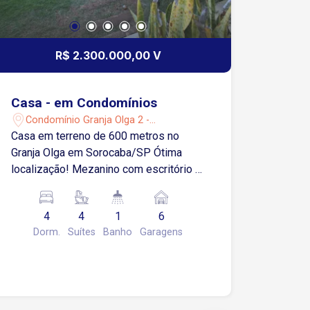
R$ 2.300.000,00 V
Casa - em Condomínios
Condomínio Granja Olga 2 -
Sorocaba/SP
Casa em terreno de 600 metros no
Granja Olga em Sorocaba/SP Ótima
localização! Mezanino com escritório e
uma ampla suíte com closet e hidro
Mais 03 suítes no pavimento térreo,
4
4
1
6
sendo 01 com closet e hidro sala de tv
Dorm.
Suítes
Banho
Garagens
cozinha, sala de estar e de jantar em
ambientes integrados deck na lateral,
com vista para área de lazer
churrasqueira lavabo, lavanderia 03
vagas de garagens cobertas 03 vagas