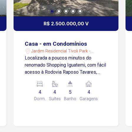
R$ 2.500.000,00 V
Casa - em Condomínios
Jardim Residencial Tivoli Park -
Sorocaba/SP
Localizada a poucos minutos do
renomado Shopping Iguatemi, com fácil
acesso à Rodovia Raposo Tavares,
esta residência é uma oportunidade
única para quem busca viver com
4
4
5
4
qualidade e praticidade. O sobrado
Dorm.
Suítes
Banho
Garagens
conta com sala de estar e jantar
aconchegante e versátil, cozinha
equipada com armários, cooktop, forno
e coifa, experimente o luxo e o espaço
em cada uma das quatro suítes, todas