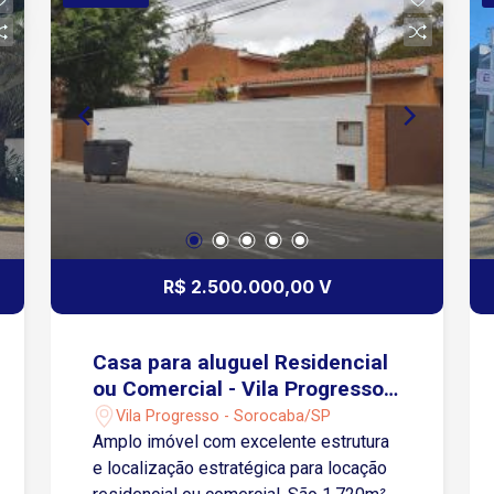
privilegiada, próximo ao centro,
shopping Sorocaba, escolas,
supermercados, rede bancária.
R$ 2.500.000,00 V
Casa para aluguel Residencial
ou Comercial - Vila Progresso -
Sorocaba/SP
Vila Progresso - Sorocaba/SP
Amplo imóvel com excelente estrutura
e localização estratégica para locação