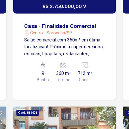
R$ 2.750.000,00 V
Casa - Finalidade Comercial
Centro - Sorocaba/SP
Salão comercial com 360m² em ótima
localização! Próximo a supermercados,
escolas, hospitais, restaurantes,
bancos, academia, rede de fast food,
Shopping e seus outros pontos
9
360 m²
712 m²
comercias. Imóvel com fácil acesso á
Banho
Terreno
Const.
Avenida Dom Aguirre. Piso Térreo com
espaço ideal para 6 salas Piso superior
com espaço ideal para 7 salas. Aceita
proposta de locação!
Cód.
811421