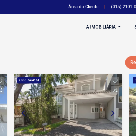
Área do Cliente
|
(015) 2101-
A IMOBILIÁRIA
Re
Cód.
564161