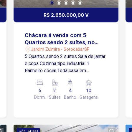
comerciais e serviços da cidade.
Região valorizada, segura e cercada por
R$ 2.650.000,00 V
conveniências.
Chácara á venda com 5
Quartos sendo 2 suítes, no
Jardim Zulmira em Sorocaba-
Jardim Zulmira - Sorocaba/SP
SP
5 Quartos sendo 2 suítes Sala de jantar
e copa Cozinha tipo industrial 1
Banheiro social Toda casa em
Porcelanato super ampla com mais
250m² quadrados de gramados,
5
2
4
10
árvores frutíferas, pomar em
Dorm.
Suítes
Banho
Garagens
desenvolvimento, lavanderia, dispensa.
10 Vagas de garagens cobertas.
Excelente imóvel de esquina, topografia
plana p/construção de prédio, clinica de
repouso, escolinha infantil. Localização
Cód.
231341