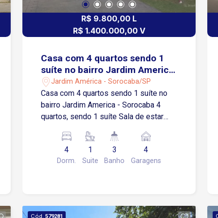
R$ 9.800,00 L
R$ 1.400.000,00 V
Casa com 4 quartos sendo 1
suíte no bairro Jardim America
- Sorocaba
Jardim América - Sorocaba/SP
Casa com 4 quartos sendo 1 suíte no
bairro Jardim America - Sorocaba 4
quartos, sendo 1 suíte Sala de estar
Sala de jantar Cozinha toda modulada
com armários Área de serviços Área
4
1
3
4
gourmet com churrasqueira Quintal com
Dorm.
Suite
Banho
Garagens
piscina 3 banheiros sociais 4 vagas de
garagem, sendo 1 coberta e 3
descobertas Imóvel amplo, ideal para
quem busca conforto, espaço e lazer
completo para toda a família
Cód.
579281