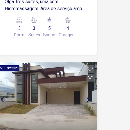
Olga Três suítes, uma com
Hidromassagem. Área de serviço ampla
com banheiro. Lavabo Sala para dois
ambientes Cozinha Área gourmet
3
3
5
4
Quintal Garagem para. Quatro veículos
Dorm.
Suítes
Banho
Garagens
Aquecedor solar
Cód.
323381