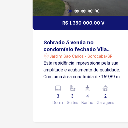
R$ 1.350.000,00 V
Sobrado á venda no
condomínio fechado Vila
Grimaldi - Sorocaba/SP
Jardim São Carlos - Sorocaba/SP
Esta residência impressiona pela sua
amplitude e acabamento de qualidade.
Com uma área construída de 169,89 m²,
o imóvel foi cuidadosamente projetado
para proporcionar espaços
3
3
4
2
aconchegantes e funcionais para toda a
Dorm.
Suítes
Banho
Garagens
família. A planta conta com 3 suítes
espaçosas, sendo a suíte master
equipada com um closet, garantindo
privacidade e conforto em cada