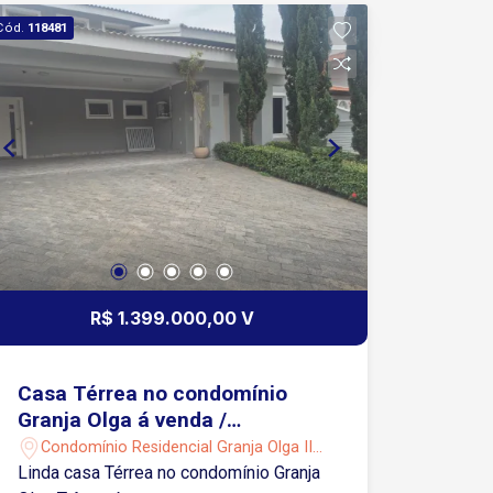
Cód.
118481
R$ 1.399.000,00 V
Casa Térrea no condomínio
Granja Olga á venda /
Sorocaba -SP
Condomínio Residencial Granja Olga II -
Sorocaba/SP
Linda casa Térrea no condomínio Granja