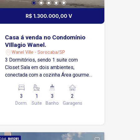
R$ 1.300.000,00 V
Casa á venda no Condomínio
VIllagio Wanel.
Wanel Ville - Sorocaba/SP
3 Dormitórios, sendo 1 suite com
Closet Sala em dois ambientes,
conectada com a cozinha Área gourmet
com churrasqueira Lavanderia
Despensa Piscina Banheiro externo
3
1
3
2
Quartinho despejo externo Garagem
Dorm.
Suite
Banho
Garagens
coberta para 2 carros Terreno 10x25 m
Cód.
849281