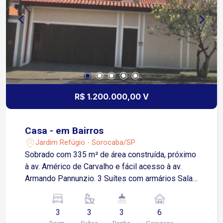
Cozinha modulada, prática e funcional para o dia a
dia Área de lazer privativa Amplo quintal,
oferecendo espaço e versatilidade Canil, ideal
para quem possui pets 04 vagas de garagem
Diferenciais O imóvel se destaca pelo excelente
aproveitamento dos espaços, ambientes bem
iluminados e pela combinação entre conforto e
praticidade, atendendo perfeitamente às
R$ 1.200.000,00 V
necessidades de uma família moderna.
Casa - em Bairros
Jardim Refúgio - Sorocaba/SP
Sobrado com 335 m² de área construída, próximo
à av. Américo de Carvalho e fácil acesso à av.
Armando Pannunzio. 3 Suítes com armários Sala
2 ambientes Copa Cozinha 2 Banheiros Área de
serviço Lavanderia 6 Vagas de garagem, sendo 2
3
3
3
6
cobertas Espaço gourmet Churrasqueira Piscina