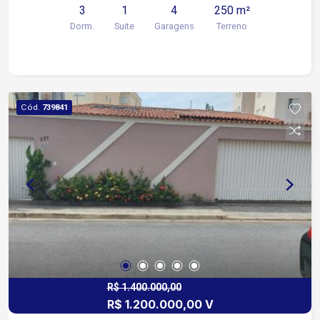
3
1
4
250 m²
banheiro
Dorm.
Suite
Garagens
Terreno
Cód.
739841
R$ 1.400.000,00
R$ 1.200.000,00 V