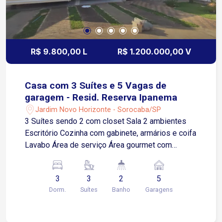
R$ 9.800,00 L
R$ 1.200.000,00 V
Casa com 3 Suítes e 5 Vagas de
garagem - Resid. Reserva Ipanema
Jardim Novo Horizonte - Sorocaba/SP
3 Suítes sendo 2 com closet Sala 2 ambientes
Escritório Cozinha com gabinete, armários e coifa
Lavabo Área de serviço Área gourmet com
churrasqueira Terraço 5 vagas de garagem sendo
2 cobertas Infraestrutura do Condomínio: Área
3
3
2
5
kids Salão de festas Sala de jogos Piscina Lago
Dorm.
Suítes
Banho
Garagens
para pesca Quadras esportivas Portaria 24 horas
Localização privilegiada na Av. Ipanema Fácil
acesso a diversas vias da cidade Próximo à