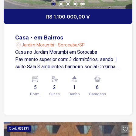
R$ 1.100.000,00 V
Casa - em Bairros
Jardim Morumbi - Sorocaba/SP
Casa no Jardim Morumbi em Sorocaba
Pavimento superior com: 3 dormitórios, sendo 1
suíte Sala 3 ambientes banheiro social Cozinha e
copa Pavimento inferior com: Escritório 2
dormitórios, sendo 1 suíte lavabo Área de
5
2
1
6
churrasqueira banheiro externo Piscina Edícula
Dorm.
Suítes
Banho
Garagens
assobradada com: 2 dormitórios banheiro canil 6
vagas de garagens, sendo 3 cobertas. Estuda
casa térrea em condomínio.
Cód.
033131