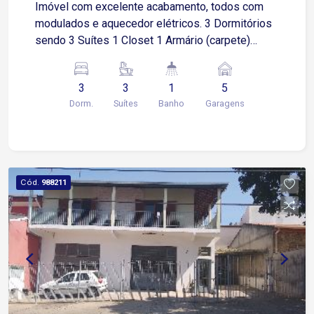
Imóvel com excelente acabamento, todos com
modulados e aquecedor elétricos. 3 Dormitórios
sendo 3 Suítes 1 Closet 1 Armário (carpete)
Sacadas Sala 4 Ambientes (assoalho) Cozinha
(Granito) Banheiro (Granito) Lavabo Área de
3
3
1
5
Serviço Lavanderia 5 Garagens Cobertas.
Dorm.
Suítes
Banho
Garagens
Dependencia empregados Dormitório e Banheiro
Churrasqueira e Espaço Gourmet Estuda
Proposta (Apartamento Campolim Zona Leste)e
Financiamento
Cód.
988211