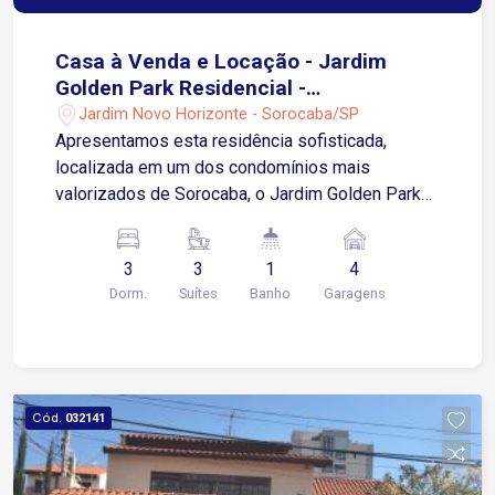
Casa à Venda e Locação - Jardim
Golden Park Residencial -
Sorocaba/SP
Jardim Novo Horizonte - Sorocaba/SP
Apresentamos esta residência sofisticada,
localizada em um dos condomínios mais
valorizados de Sorocaba, o Jardim Golden Park
Residencial - ideal para quem busca conforto,
privacidade e qualidade de vida. Com 246 m² de
3
3
1
4
área construída, o imóvel apresenta uma planta
Dorm.
Suítes
Banho
Garagens
inteligente e bem distribuída, integrando
ambientes com elegância e funcionalidade.
Características do Imóvel 03 suítes amplas,
sendo: 01 suíte master com hidromassagem e
closet 05 banheiros bem distribuídos Sala de
Cód.
032141
estar e jantar integradas, proporcionando
amplitude e fluidez Sala de cinema privativa,
ideal para momentos de lazer e entretenimento