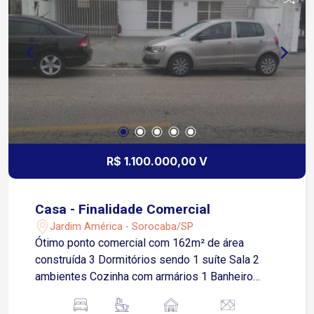
Equipado com um quarto de despejo interno e
externo, proporcionando espaço adicional para
armazenar suprimentos e materiais. A garagem
com capacidade para 02 carros oferece
conveniência para proprietários e clientes. Com a
opção de remover o jardim, o espaço externo
pode ser facilmente transformado em
estacionamento adicional, adaptando-se às
necessidades do seu negócio. Entre em contato
hoje mesmo para agendar uma visita e explorar
R$ 1.100.000,00 V
todas as possibilidades que este espaço tem a
oferecer para o sucesso do seu negócio.
Casa - Finalidade Comercial
Jardim América - Sorocaba/SP
Ótimo ponto comercial com 162m² de área
construída 3 Dormitórios sendo 1 suíte Sala 2
ambientes Cozinha com armários 1 Banheiro
social Área de serviço 4 Vagas de garagem
descobertas Dependência de empregado com 1