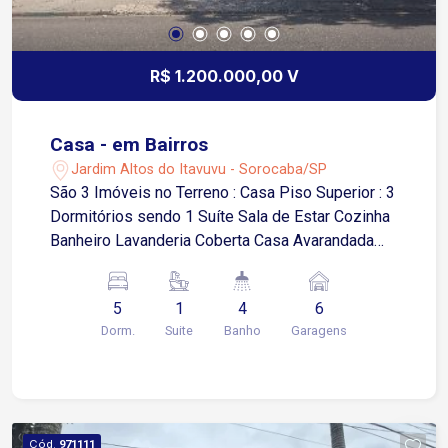
R$ 1.200.000,00 V
Casa - em Bairros
Jardim Altos do Itavuvu - Sorocaba/SP
São 3 Imóveis no Terreno : Casa Piso Superior : 3
Dormitórios sendo 1 Suíte Sala de Estar Cozinha
Banheiro Lavanderia Coberta Casa Avarandada
Salão Comercial : 140 m² 2 Banheiros Casa
Menor ( Lateral) 75 m² 2 Dormitórios Sala de
5
1
4
6
Estar Cozinha Banheiro Lavanderia 6 Vagas
Dorm.
Suite
Banho
Garagens
sendo 4 Cobertas Estuda Permuta por Imovel
comercial ou apartamento.
Cód.
971111