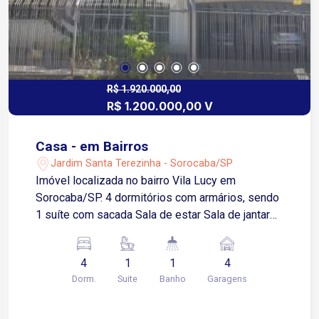
morar.
R$ 1.920.000,00
R$ 1.200.000,00 V
Casa - em Bairros
Jardim Santa Terezinha - Sorocaba/SP
Imóvel localizada no bairro Vila Lucy em
Sorocaba/SP. 4 dormitórios com armários, sendo
1 suíte com sacada Sala de estar Sala de jantar
Sala de almoço Sala íntima Cozinha com armários
e copa Área de serviço com lavanderia O imóvel
4
1
1
4
possuí elevador. Estuda permuta por
Dorm.
Suite
Banho
Garagens
apartamento.