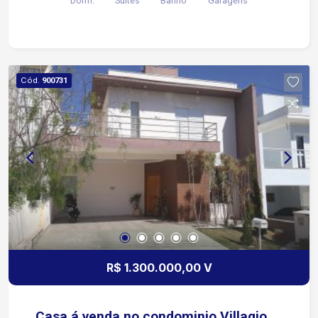
Dorm.
Suítes
Banho
Garagens
Banheiro * Piso assoalho Aceita permuta por
automóvel ou apartamento de menor valor como
parte do pagamento!
Cód.
900731
R$ 1.300.000,00 V
Casa á venda no condominio Villagio