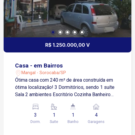
condomínio Ibiti do paço, Royal e Reserva.
R$ 1.250.000,00 V
Casa - em Bairros
Mangal - Sorocaba/SP
Ótima casa com 240 m² de área construída em
ótima localização! 3 Dormitórios, sendo 1 suíte
Sala 2 ambientes Escritório Cozinha Banheiro
social Área de serviço Quintal Churrasqueira 4
Vagas de garagem, sendo 2 cobertas * Edícula
3
1
1
4
com banheiro! Estuda propostas e permuta por
Dorm.
Suite
Banho
Garagens
sítio de menor valor na região de Piedade como
parte do pagamento!