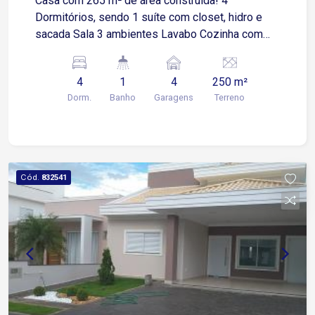
Casa com 265 m² de área construída! 4
Dormitórios, sendo 1 suíte com closet, hidro e
sacada Sala 3 ambientes Lavabo Cozinha com
gabinete, armários, coifa e cooktop Banheiro
social Área de serviço Lavanderia Quintal Área
4
1
4
250 m²
gourmet com churrasqueira Piscina 4 Vagas de
Dorm.
Banho
Garagens
Terreno
garagem, sendo 2 cobertas * Imóvel com piso
porcelanato! Estuda permuta como parte do
pagamento!
Cód.
832541