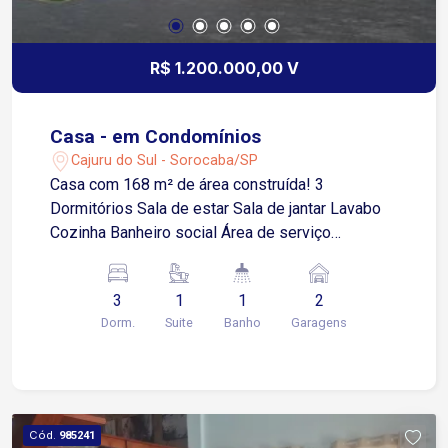
R$ 1.200.000,00 V
Casa - em Condomínios
Cajuru do Sul - Sorocaba/SP
Casa com 168 m² de área construída! 3
Dormitórios Sala de estar Sala de jantar Lavabo
Cozinha Banheiro social Área de serviço
Lavanderia Área gourmet com churrasqueira 2
Vagas de garagem cobertas * Sala com pé direito
3
1
1
2
alto! Condomínio com: Área gourmet Playground
Dorm.
Suite
Banho
Garagens
Quadra poliesportiva Salão de festas
Cód.
985241