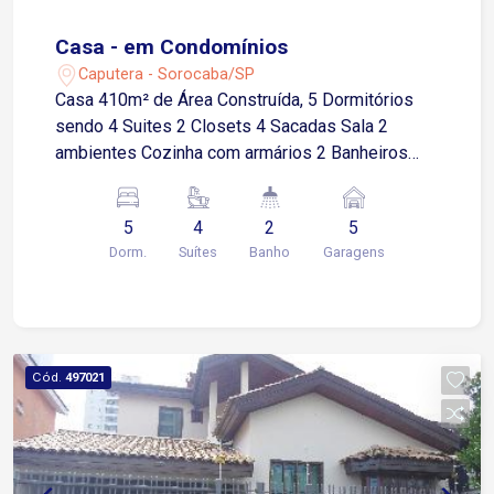
Casa - em Condomínios
Caputera - Sorocaba/SP
Casa 410m² de Área Construída, 5 Dormitórios
sendo 4 Suites 2 Closets 4 Sacadas Sala 2
ambientes Cozinha com armários 2 Banheiros
Lavanderia Espaço Gourmet 5 Garagens
Descobertas Piso frio em todo Ambiente.
5
4
2
5
Agende sua visita Estuda Proposta de
Dorm.
Suítes
Banho
Garagens
apartmento ou kitnet
Cód.
497021