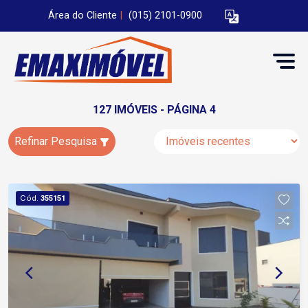
Área do Cliente
|
(015) 2101-0900
127 IMÓVEIS - PÁGINA 4
Refinar Pesquisa
Cód.
355151