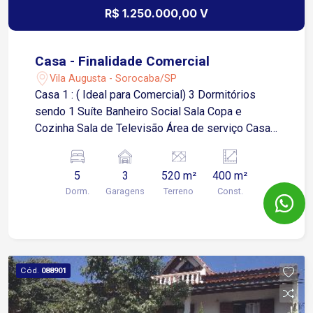
R$ 1.250.000,00 V
Casa - Finalidade Comercial
Vila Augusta - Sorocaba/SP
Casa 1 : ( Ideal para Comercial) 3 Dormitórios
sendo 1 Suíte Banheiro Social Sala Copa e
Cozinha Sala de Televisão Área de serviço Casa
2: 2 Dormitórios sendo 1 Suíte Copa e Cozinha
Área de Serviço Garagem para 3 Carros
5
3
520 m²
400 m²
Dorm.
Garagens
Terreno
Const.
Cód.
088901