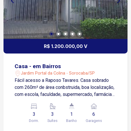
R$ 1.200.000,00 V
Casa - em Bairros
Jardim Portal da Colina - Sorocaba/SP
Fácil acesso a Raposo Tavares. Casa sobrado
com 260m² de área conbstruida, boa localização,
com escola, faculdade, supermercado, farmácias,
padaria p?oximo ao imóvel. 3 Suites sendo 1
Closet 1 Hidro( piso - assoalho) Sacada Sala 3
3
3
1
6
Ambientes (piso - asooalho) Escritório Cozinha
Dorm.
Suítes
Banho
Garagens
com armário (porcelanato) Despensa Banheiro
Área de Serviço 6 Garagens sendo 2 Cobertas