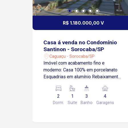
R$ 1.180.000,00 V
Casa á venda no Condomínio
Santinon - Sorocaba/SP
Caguaçu - Sorocaba/SP
Imóvel com acabamento fino e
moderno: Casa 100% em porcelanato
Esquadrias em alumínio Rebaixamento
em gesso Preparação para ar-
condicionado Pavimento térreo: Hall de
2
1
3
4
entrada Sala de estar ampla Sala de
Dorm.
Suite
Banho
Garagens
jantar integrada Cozinha espaçosa
Pavimento superior: Suíte master com
closet e persiana automatizada Sala
íntima 2 dormitórios Banheiro social