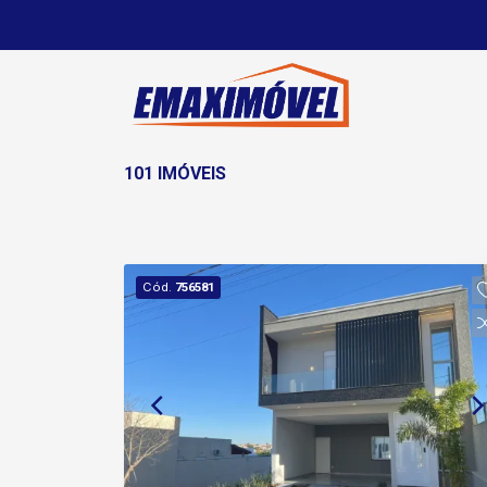
101 IMÓVEIS
Cód.
756581