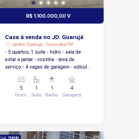
R$ 1.100.000,00 V
Casa á venda no JD. Guarujá
Jardim Guarujá - Sorocaba/SP
- 5 quartos, 1 suíte - hidro - sala de
estar e jantar - cozinha - área de
serviço - 4 vagas de garagem - edícula
- churrasqueira
5
1
1
4
Dorm.
Suite
Banho
Garagens
Cód.
718181