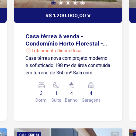
R$ 1.200.000,00 V
Casa térrea à venda -
Condomínio Horto Florestal -
Sorocaba/SP
Loteamento Dinora Rosa -
Sorocaba/SP
Casa térrea nova com projeto moderno
e sofisticado 198 m² de área construída
em terreno de 360 m² Sala com
ambientes integrados Cozinha 3
quartos sendo 1 suíte master com
3
1
4
4
closet e 2 quartos no estilo demi-suíte
Dorm.
Suite
Banho
Garagens
que compartilham banheiro 4 banheiros
Espaço gourmet Piscina privativa com
hidromassagem e iluminação
Preparação para ar-condicionado
Preparação para instalação de placas
Cód.
058181