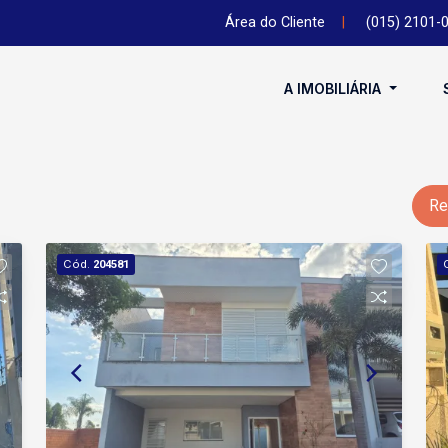
Área do Cliente
|
(015) 2101-
A IMOBILIÁRIA
Re
Cód.
204581