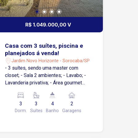
R$ 1.049.000,00 V
Casa com 3 suítes, piscina e
planejados á venda!
Jardim Novo Horizonte - Sorocaba/SP
- 3 suítes, sendo uma master com
closet; - Sala 2 ambientes; - Lavabo; -
Lavanderia privativa; - Área gourmet
com piscina e churrasqueira; -
Planejados na cozinha, gourmet,
3
3
4
2
banheiros, lavabo e closet já instalados;
Dorm.
Suítes
Banho
Garagens