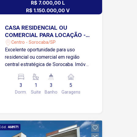
R$ 7.000,00 L
R$ 1.150.000,00 V
CASA RESIDENCIAL OU
COMERCIAL PARA LOCAÇÃO -
CENTRO - SOROCABA/SP
Centro - Sorocaba/SP
Excelente oportunidade para uso
residencial ou comercial em região
central estratégica de Sorocaba. Imóvel
amplo, versátil e com ótima estrutura.
Características do Imóvel 03
3
1
3
5
dormitórios, sendo 01 suíte Sala ampla
Dorm.
Suite
Banho
Garagens
Cozinha com copa 03 banheiros sociais
Área de serviço 05 vagas de garagem
cobertas Imóvel espaçoso, com
excelente distribuição interna Ideal para
atividades comerciais ou residência
Cód.
468971
Localização Estratégica - Centro de