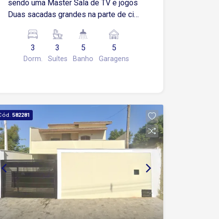
sendo uma Master Sala de TV e jogos
Duas sacadas grandes na parte de cima
Escritório Cinco banheiros sendo um
com hidro massagem Área gourmet
3
3
5
5
com piscina, churrasqueira de alvenaria
Dorm.
Suítes
Banho
Garagens
com fogão a lenha , e pia Duas
cozinhas Garagem pra Cinco carros
Sistema de segurança: câmeras,
alarmes e cerca elétrica, tudo em
monitoramento
Cód.
582281