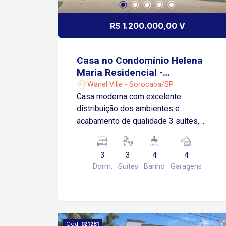
R$ 1.200.000,00 V
Casa no Condomínio Helena
Maria Residencial -
Sorocaba/SP
Wanel Ville - Sorocaba/SP
Casa moderna com excelente
distribuição dos ambientes e
acabamento de qualidade 3 suítes,
suíte principal com closet Sala de estar
e sala de jantar integradas com pé
3
3
4
4
direito alto Cozinha com conceito
Dorm.
Suítes
Banho
Garagens
aberto, ilha, cooktop e coifa Lavabo
Lavanderia Quintal com bom espaço
externo Espaço gourmet com
churrasqueira Garagem coberta para 2
veículos Acabamento de primeira com
Cód.
021281