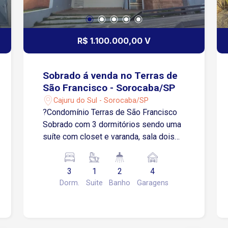
R$ 1.100.000,00 V
Sobrado á venda no Terras de
São Francisco - Sorocaba/SP
Cajuru do Sul - Sorocaba/SP
?Condomínio Terras de São Francisco
Sobrado com 3 dormitórios sendo uma
suíte com closet e varanda, sala dois
ambientes, lavabo, escritório,
cozinha,área de serviço, quintal espaço
3
1
2
4
gourmet com churrasqueira, 4 vagas de
Dorm.
Suite
Banho
Garagens
garagem sendo 2 cobertas, portaria
24h.