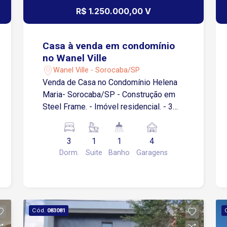
R$ 1.250.000,00 V
Casa à venda em condomínio
no Wanel Ville
Wanel Ville - Sorocaba/SP
Venda de Casa no Condomínio Helena
Maria- Sorocaba/SP - Construção em
Steel Frame. - Imóvel residencial. - 3
quartos - 1 Suítes - Lavabo - 2 Salas -
Cozinha e banheiros com armários - 4
3
1
1
4
vagas de garagem O Condomínio
Dorm.
Suite
Banho
Garagens
Helena Maria, localizado na zona oeste
de Sorocaba (região do Wanel Ville), é
um residencial de alto padrão que
oferece segurança 24h (portaria e
ronda) e ampla área verde com mais de
Cód.
083081
120 mil m². O local possui um lago,