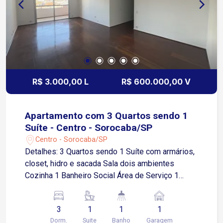
dormitórios, a pintura e os serviços elétricos.
R$ 3.000,00 L
R$ 600.000,00 V
Apartamento com 3 Quartos sendo 1
Suíte - Centro - Sorocaba/SP
Centro - Sorocaba/SP
Detalhes: 3 Quartos sendo 1 Suíte com armários,
closet, hidro e sacada Sala dois ambientes
Cozinha 1 Banheiro Social Área de Serviço 1
Vaga de garagem coberta A localização oferece
praticidade para o dia a dia, estando a
3
1
1
1
aproximadamente: 2 minutos da Rua da Penha e
Dorm.
Suite
Banho
Garagem