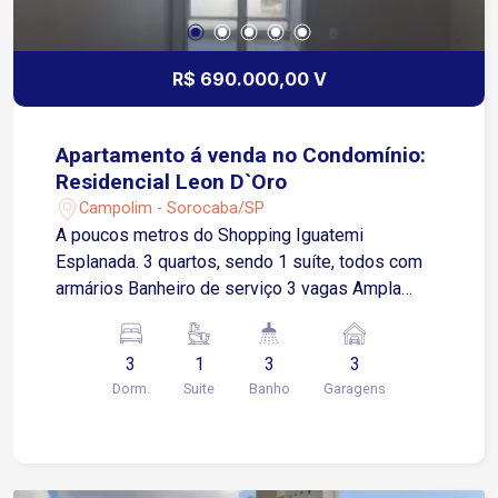
R$ 690.000,00 V
Apartamento á venda no Condomínio:
Residencial Leon D`Oro
Campolim - Sorocaba/SP
A poucos metros do Shopping Iguatemi
Esplanada. 3 quartos, sendo 1 suíte, todos com
armários Banheiro de serviço 3 vagas Ampla
cozinha Ar condicionado Área de serviço
Armários na cozinha Armários no quarto
3
1
3
3
Churrasqueira Varanda Condomínio completo,
Dorm.
Suite
Banho
Garagens
com elevador e vaga coberta