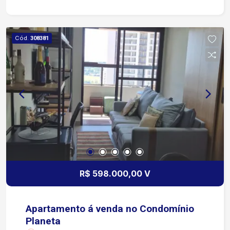
Localização Fácil acesso à Avenida General
Carneiro Rápido acesso à Rodovia Raposo
Tavares Aproximadamente 15 minutos do
Cód.
308381
Shopping Iguatemi Esplanada Região com ampla
infraestrutura Próximo a supermercados,
restaurantes, farmácias, bancos e diversos
comércios Excelente mobilidade para diferentes
pontos da cidade Ótima opção para quem busca
comodidade em imóvel para aluguel Condomínio
Portaria 24 horas 3 salões de festas Salão de
jogos Academia Churrasqueiras Espaço mulher e
sala de massagem Espaço zen Pista de
caminhada Piscinas adulto e infantil Espaço kids
R$ 598.000,00 V
Apartamento á venda no Condomínio
Planeta