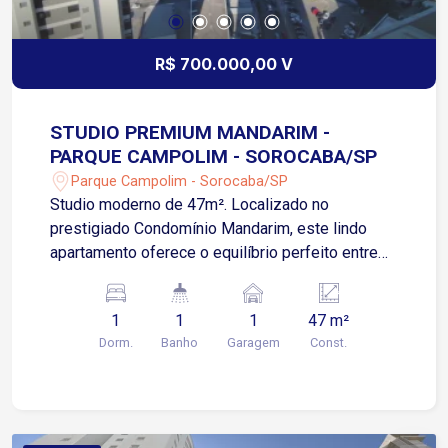
comodidade ou investir em um imóvel com
grande potencial de valorização até a entrega
prevista para 2027
R$ 700.000,00 V
STUDIO PREMIUM MANDARIM -
PARQUE CAMPOLIM - SOROCABA/SP
Parque Campolim - Sorocaba/SP
Studio moderno de 47m². Localizado no
prestigiado Condomínio Mandarim, este lindo
apartamento oferece o equilíbrio perfeito entre
tranquilidade e praticidade. Com acesso rápido à
Av. Antônio Carlos Comitre e apenas 3 minutos
1
1
1
47 m²
de caminhada até o Shopping Iguatemi
Dorm.
Banho
Garagem
Const.
Esplanada, você estará próximo aos principais
pontos da cidade. A região também conta com
supermercados, farmácias, escolas e diversos
serviços essenciais no entorno. Estrutura do
condomínio: Piscina adulto e infantil Academia