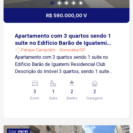
R$ 590.000,00 V
Apartamento com 3 quartos sendo 1
suíte no Edifício Barão de Iguatemi
Residencial Club
Parque Campolim - Sorocaba/SP
Apartamento com 3 quartos sendo 1 suíte no
Edifício Barão de Iguatemi Residencial Club
Descrição do Imóvel 3 quartos, sendo 1 suíte
Sala 2 ambientes com varanda Cozinha integrada
à área de serviço 1 banheiro social Varanda
3
1
2
2
gourmet 2 vagas de garagem coberta
Dorm.
Suite
Banho
Garagens
Apartamento moderno, com excelente
distribuição interna e ótimo padrão de
acabamento, ideal para quem busca conforto,
praticidade e qualidade de vida. Localização
Localizado no Parque Campolim, uma das
Cód.
496181