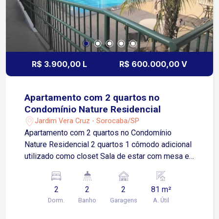
energética e modernidade. Condomínio: Vagas de
Garagem: 2 Vagas Rotativas,tipo gaveta (um
veículo na frente e outro atrás) Inclusões: O valor
do condomínio abrange despesas com água e
gás Acesso: 2 elevadores sociais e 1 de
R$ 3.900,00 L
R$ 600.000,00 V
serviço..
Apartamento com 2 quartos no
Condomínio Nature Residencial
Jardim Vera Cruz - Sorocaba/SP
Apartamento com 2 quartos no Condomínio
Nature Residencial 2 quartos 1 cômodo adicional
utilizado como closet Sala de estar com mesa e
acesso à varanda Cozinha com armários e pia
com triturador Área de serviços Banheiro social 2
2
2
2
81 m²
vagas de garagem cobertas Imóvel funcional,
Dorm.
Banho
Garagens
A. Útil
com ótimo aproveitamento de espaço, ideal para
quem busca conforto e praticidade no dia a dia