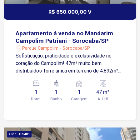
R$ 650.000,00 V
Apartamento á venda no Mandarim
Campolim Patriani - Sorocaba/SP
Parque Campolim - Sorocaba/SP
Sofisticação, praticidade e exclusividade no
coração do Campolim! 47m² muito bem
distribuídos Torre única em terreno de 4.892m²
Apartamento moderno, mobiliado e pronto para
morar! Sala integrada com painel e suporte para
1
1
1
47 m²
TV Cozinha planejada com armários modernos
Dorm.
Banho
Garagem
A. Útil
Eletrodomésticos embutidos Espaço home office
elegante Varanda gourmet com churrasqueira a
carvão Vista privilegiada da cidade Ambientes
planejados e contemporâneos 1 vaga
determinada e destravada com ponto para carro
Cód.
109481
elétrico Depósito Home Box no subsolo Lazer