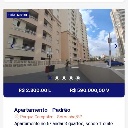
restaurantes e escolas da região
Aproximadamente 5 minutos da Rodovia Raposo
Cód.
607181
Tavares Aproximadamente 6 minutos da Avenida
31 de Março Será concluído a instalação do piso
nos dormitórios, a pintura e os serviços elétricos.
R$ 2.300,00 L
R$ 590.000,00 V
Apartamento - Padrão
Parque Campolim - Sorocaba/SP
Apartamento no 6º andar 3 quartos, sendo 1 suíte