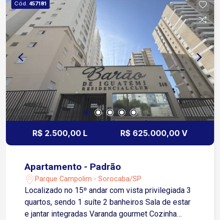
Cód.
457181
completa Salão de festas Espaço gourmet com
churrasqueira Brinquedoteca Playground Portaria
24h e segurança monitorada Agende sua visita e
conheça esse espaço perfeito para viver ou
investir!
R$ 2.500,00 L
R$ 625.000,00 V
Apartamento - Padrão
Parque Campolim - Sorocaba/SP
Localizado no 15º andar com vista privilegiada 3
quartos, sendo 1 suíte 2 banheiros Sala de estar
e jantar integradas Varanda gourmet Cozinha