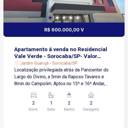
R$ 600.000,00 V
Apartamento á venda no Residencial
Vale Verde - Sorocaba/SP- Valor
Promocional de R$ 600.000,00
Jardim Guarujá - Sorocaba/SP
Localização privilegiada atrás da Panicenter do
Largo do Divino, a 5min da Raposo Tavares e
8min do Campolim. Aptos no 15º e 16º Andar,
67m2 com 2 dormitórios, sendo uma suíte, sala e
cozinha grandes e integradas, varanda grande, já
2
1
2
2
com Grill e com linda vista do pôr do sol. 2
Dorm.
Suite
Banho
Garagens
(DUAS) Vagas cobertas e fixas no nível da rua.
Condomínio Clube, com Portaria 24hs, Câmeras
Faciais, Academia completa, Academia de