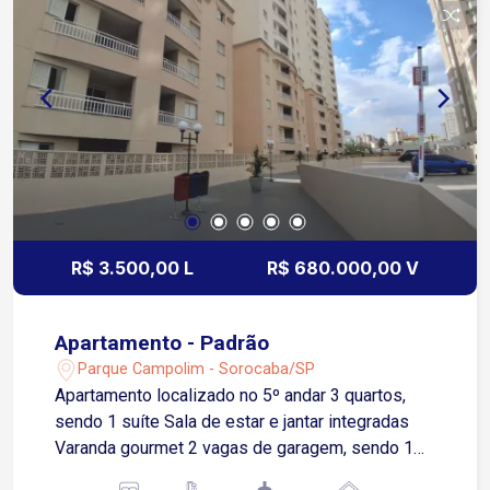
completo com beach arena, piscina, 2 casas de
campo, sauna seca, academia, Beauty care, salão
de festas, salão de jogos, playground, delivery
room refrigerado, Coworking, pet place,
lavanderia, espaço influencer, mini mercado e
muito mais!
R$ 3.500,00 L
R$ 680.000,00 V
Apartamento - Padrão
Parque Campolim - Sorocaba/SP
Apartamento localizado no 5º andar 3 quartos,
sendo 1 suíte Sala de estar e jantar integradas
Varanda gourmet 2 vagas de garagem, sendo 1
coberta e 1 descoberta Localizado em frente ao