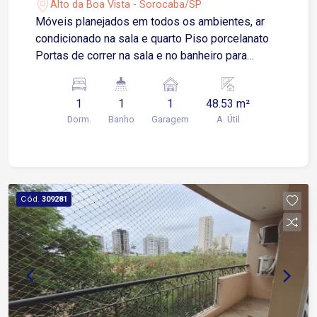
Alto da Boa Vista - Sorocaba/SP
Móveis planejados em todos os ambientes, ar
condicionado na sala e quarto Piso porcelanato
Portas de correr na sala e no banheiro para
ganhar espaço 1 dormitório 1 banheiro 1 Cozinha
1 vaga de garagem 1 deposito privativo de de 5
1
1
1
48.53 m²
m² O Condomínio Planeta, localizado no Alto da
Dorm.
Banho
Garagem
A. Útil
Boa Vista em Sorocaba, oferece infraestrutura de
`resort urbano` com lazer completo, incluindo
piscinas climatizadas (adulto/infantil), fitness
interno/externo (Cross training), quadra esportiva,
pet garden, coworking, lavanderia compartilhada
Cód.
309281
(OMO), lockers inteligentes e mini market