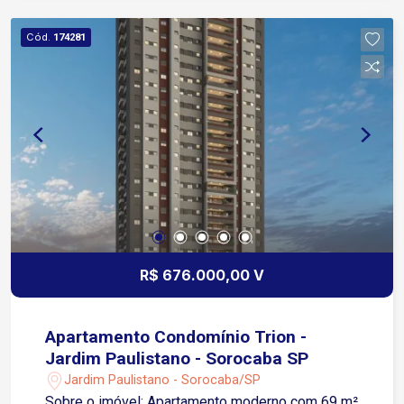
Comitre, importante via com ampla oferta de
comércios e serviços A 4 minutos das avenidas
Cód.
174281
Washington Luiz e Barão de Tatuí, facilitando o
deslocamento para diversas regiões da cidade
Aproximadamente 9 minutos da Avenida Dom
Aguirre, com acesso rápido a áreas centrais e
principais corredores urbanos Condomínio
Residencial Joá com portaria, garantindo controle
de acesso e segurança aos moradores Ideal para
quem busca morar com tranquilidade, praticidade
e boa localização em Sorocaba!
R$ 676.000,00 V
Apartamento Condomínio Trion -
Jardim Paulistano - Sorocaba SP
Jardim Paulistano - Sorocaba/SP
Sobre o imóvel: Apartamento moderno com 69 m²