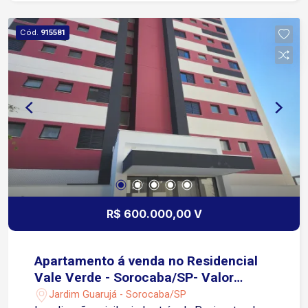
Pilates, Piscinas com borda infinita, Salões de
Festa, Quadra Poliesportiva, CoWork equipado,
Cód.
915581
Espaço UBER, Elevador de Acessibilidade,
Choperia, Playground, Sala de Jogos e Meeting
Room já equipado.
R$ 600.000,00 V
Apartamento á venda no Residencial
Vale Verde - Sorocaba/SP- Valor
Promocional de R$ 600.000,00
Jardim Guarujá - Sorocaba/SP