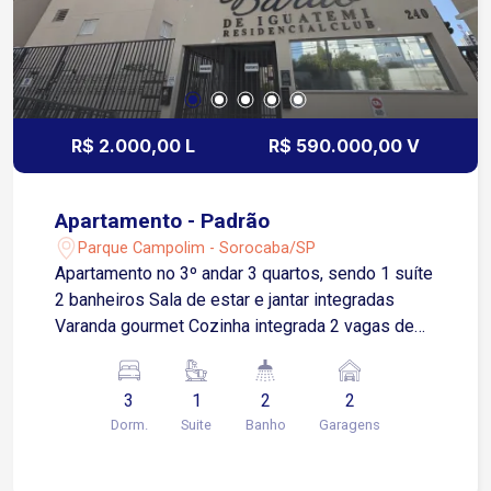
R$ 2.000,00 L
R$ 590.000,00 V
Apartamento - Padrão
Parque Campolim - Sorocaba/SP
Apartamento no 3º andar 3 quartos, sendo 1 suíte
2 banheiros Sala de estar e jantar integradas
Varanda gourmet Cozinha integrada 2 vagas de
garagem, sendo 1 coberta e 1 descoberta
Localizado em frente ao Shopping Iguatemi
3
1
2
2
Esplanada, oferece conveniência, mobilidade e
Dorm.
Suite
Banho
Garagens
acesso rápido a uma ampla variedade de
comércios e serviços Próximo aos melhores
comércios, serviços, supermercados,