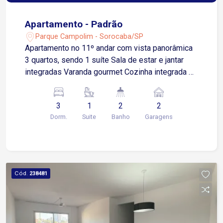
Apartamento - Padrão
Parque Campolim - Sorocaba/SP
Apartamento no 11º andar com vista panorâmica
3 quartos, sendo 1 suíte Sala de estar e jantar
integradas Varanda gourmet Cozinha integrada 2
vagas de garagem Localização privilegiada no
Campolim Próximo aos melhores comércios,
3
1
2
2
serviços, supermercados, restaurantes e escolas
Dorm.
Suite
Banho
Garagens
da região Aproximadamente 5 minutos da
Rodovia Raposo Tavares Aproximadamente 6
minutos da Avenida 31 de Março Localizado em
frente ao Shopping Iguatemi Esplanada, oferece
conveniência, mobilidade e acesso rápido a uma
Cód.
238481
ampla variedade de comércios e serviços
Condomínio conta com: Portaria 24 horas Piscina
Academia Salão de festas Quadra poliesportiva
Será concluído a instalação do piso nos