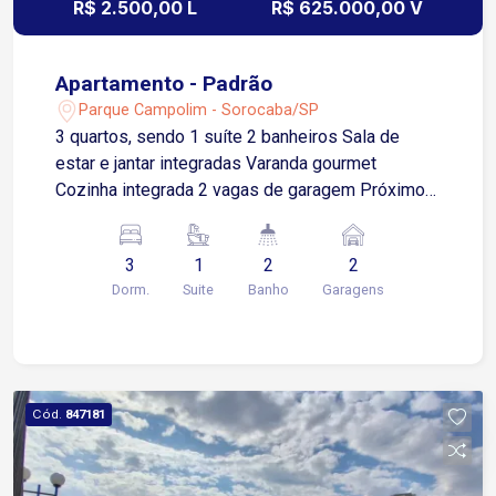
R$ 2.500,00 L
R$ 625.000,00 V
Apartamento - Padrão
Parque Campolim - Sorocaba/SP
3 quartos, sendo 1 suíte 2 banheiros Sala de
estar e jantar integradas Varanda gourmet
Cozinha integrada 2 vagas de garagem Próximo
aos melhores comércios, serviços,
supermercados, restaurantes e escolas da região
3
1
2
2
Aproximadamente 5 minutos da Rodovia Raposo
Dorm.
Suite
Banho
Garagens
Tavares Aproximadamente 6 minutos da Avenida
31 de Março Localizado em frente ao Shopping
Iguatemi Esplanada, oferece conveniência,
mobilidade e acesso rápido a uma ampla
variedade de comércios e serviços Condomínio
Cód.
847181
com: Portaria 24 horas Piscina Academia Salão
de festas Quadra poliesportiva Será concluído a
instalação do piso nos dormitórios, a pintura e os