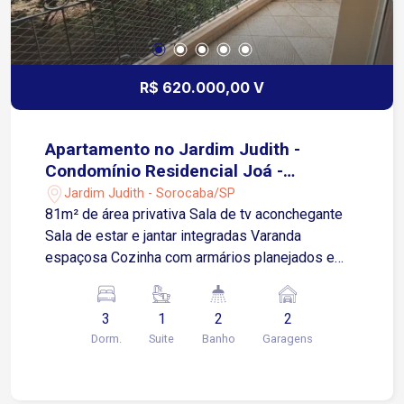
R$ 620.000,00 V
Apartamento no Jardim Judith -
Condomínio Residencial Joá -
Sorocaba/SP
Jardim Judith - Sorocaba/SP
81m² de área privativa Sala de tv aconchegante
Sala de estar e jantar integradas Varanda
espaçosa Cozinha com armários planejados e
fogão 3 quartos sendo 1 suíte, todos com
móveis planejados, suíte com ar condicionado
3
1
2
2
Banheiros com box blindex e gabinete 2 vagas
Dorm.
Suite
Banho
Garagens
de garagem Localizado no bairro Jardim Judith,
em região estratégica e valorizada de Sorocaba
Apenas 3 minutos da Avenida Antônio Carlos