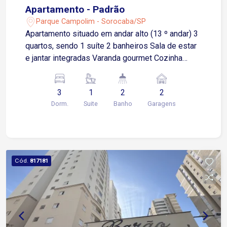
Apartamento - Padrão
Parque Campolim - Sorocaba/SP
Apartamento situado em andar alto (13 º andar) 3
quartos, sendo 1 suíte 2 banheiros Sala de estar
e jantar integradas Varanda gourmet Cozinha
integrada 2 vagas de garagem Condomínio com:
Portaria 24 horas Piscina Academia Salão de
3
1
2
2
festas Quadra poliesportiva Aproximadamente 5
Dorm.
Suite
Banho
Garagens
minutos da Rodovia Raposo Tavares
Aproximadamente 6 minutos da Avenida 31 de
Março Localizado em frente ao Shopping
Iguatemi Esplanada, oferece conveniência,
mobilidade e acesso rápido a uma ampla
Cód.
817181
variedade de comércios e serviços Será
concluído a instalação do piso nos dormitórios, a
pintura e os serviços elétricos.