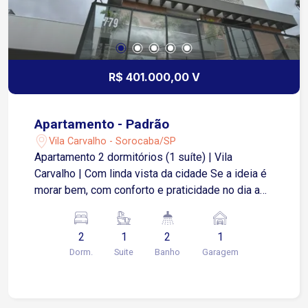
R$ 401.000,00 V
Apartamento - Padrão
Vila Carvalho - Sorocaba/SP
Apartamento 2 dormitórios (1 suíte) | Vila
Carvalho | Com linda vista da cidade Se a ideia é
morar bem, com conforto e praticidade no dia a
dia, esse apartamento pode fazer muito sentido
pra você. São 53,63 m² muito bem distribuídos,
2
1
2
1
com uma planta inteligente que integra sala,
Dorm.
Suite
Banho
Garagem
cozinha e uma varanda gourmet espaçosa,
perfeita pra receber ou simplesmente relaxar
com uma vista aberta da cidade. 2 dormitórios
(sendo 1 suíte) Sala com 2 ambientes Varanda