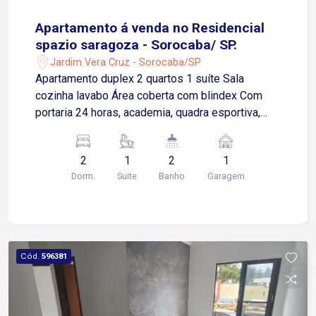
Apartamento á venda no Residencial
spazio saragoza - Sorocaba/ SP.
Jardim Vera Cruz - Sorocaba/SP
Apartamento duplex 2 quartos 1 suíte Sala
cozinha lavabo Área coberta com blindex Com
portaria 24 horas, academia, quadra esportiva,
salão de festas, churrasqueira, playground e
brinquedoteca, o Condomínio Spazio Saragoza é
2
1
2
1
ideal para quem busca conforto e entretenimento.
Dorm.
Suite
Banho
Garagem
Cód.
596381