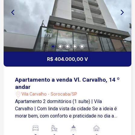
que trazem mais conforto no dia a dia Tudo isso
em uma região tranquila da Vila Carvalho, com
fácil acesso aos principais pontos de Sorocaba.
R$ 404.000,00 V
Apartamento a venda Vl. Carvalho, 14 º
andar
Vila Carvalho - Sorocaba/SP
Apartamento 2 dormitórios (1 suíte) | Vila
Carvalho | Com linda vista da cidade Se a ideia é
morar bem, com conforto e praticidade no dia a
dia, esse apartamento pode fazer muito sentido
pra você. São 53,63 m² muito bem distribuídos,