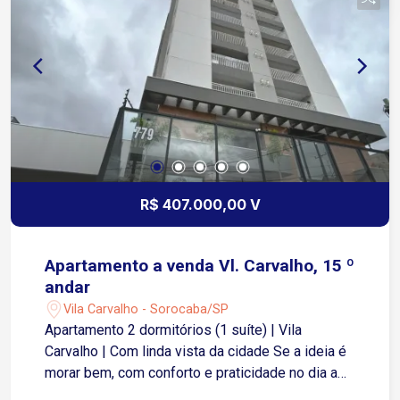
completa pra sua rotina: Piscina Academia Sala
de jogos Salão de festas E outras facilidades
que trazem mais conforto no dia a dia Tudo isso
em uma região tranquila da Vila Carvalho, com
fácil acesso aos principais pontos de Sorocaba.
R$ 407.000,00 V
Apartamento a venda Vl. Carvalho, 15 º
andar
Vila Carvalho - Sorocaba/SP
Apartamento 2 dormitórios (1 suíte) | Vila
Carvalho | Com linda vista da cidade Se a ideia é
morar bem, com conforto e praticidade no dia a
dia, esse apartamento pode fazer muito sentido