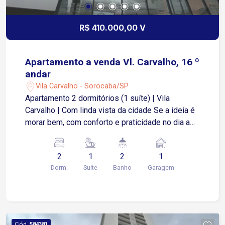
R$ 410.000,00 V
Apartamento a venda Vl. Carvalho, 16 º
andar
Vila Carvalho - Sorocaba/SP
Apartamento 2 dormitórios (1 suíte) | Vila
Carvalho | Com linda vista da cidade Se a ideia é
morar bem, com conforto e praticidade no dia a
dia, esse apartamento pode fazer muito sentido
pra você. São 53,63 m² muito bem distribuídos,
2
1
2
1
com uma planta inteligente que integra sala,
Dorm.
Suite
Banho
Garagem
cozinha e uma varanda gourmet espaçosa,
perfeita pra receber ou simplesmente relaxar
com uma vista aberta da cidade. ? 2 dormitórios
(sendo 1 suíte) ? Sala com 2 ambientes ?
Varanda gourmet integrada ? 1 vaga de garagem
Cód.
584381