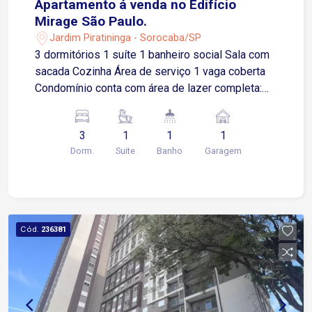
Apartamento á venda no Edifício
Mirage São Paulo.
Jardim Piratininga - Sorocaba/SP
3 dormitórios 1 suíte 1 banheiro social Sala com
sacada Cozinha Área de serviço 1 vaga coberta
Condomínio conta com área de lazer completa:
piscina, salão de festas, brinquedoteca,
academia.
3
1
1
1
Dorm.
Suite
Banho
Garagem
Cód.
236381