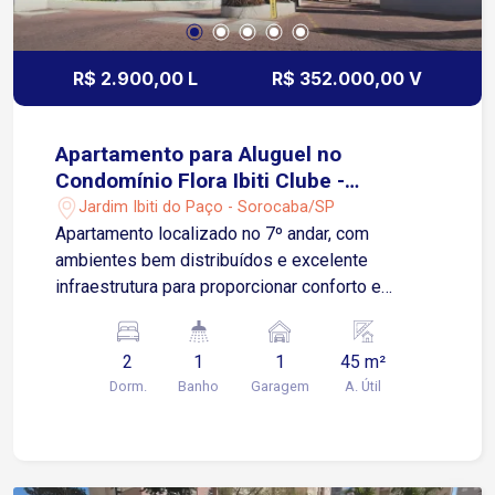
R$ 2.900,00 L
R$ 352.000,00 V
Apartamento para Aluguel no
Condomínio Flora Ibiti Clube -
Sorocaba/SP
Jardim Ibiti do Paço - Sorocaba/SP
Apartamento localizado no 7º andar, com
ambientes bem distribuídos e excelente
infraestrutura para proporcionar conforto e
praticidade. Valor do aluguel já incluso
condomínio e IPTU. O imóvel conta com: Sala de
2
1
1
45 m²
estar com ar-condicionado; Sacada; Cozinha
Dorm.
Banho
Garagem
A. Útil
planejada com armários e cooktop; Área de
serviço; 2 quartos, sendo 1 com armário; Banheiro
com gabinete e box em vidro Blindex; 1 vaga de
garagem descoberta Condomínio Clube