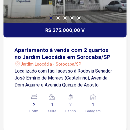
R$ 375.000,00 V
Apartamento à venda com 2 quartos
no Jardim Leocádia em Sorocaba/SP
Jardim Leocádia - Sorocaba/SP
Localizado com fácil acesso à Rodovia Senador
José Ermírio de Moraes (Castelinho), Avenida
Dom Aguirre e Avenida Quinze de Agosto.
Próximo às faculdades Facens e UNIP, além de
escolas, supermercados, farmácias, restaurantes
2
1
2
1
e diversos comércios e serviços. Sobre o imóvel:
Dorm.
Suite
Banho
Garagem
62 m² de área privativa 2 Quartos, sendo 1 suíte
Sala para 2 ambientes Cozinha 2 banheiros Área
de serviço Armários planejados Piso laminado 1