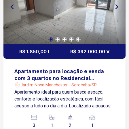
R$ 1.850,00 L
R$ 392.000,00 V
Apartamento para locação e venda
com 3 quartos no Residencial
Mangueiras em Sorocaba/SP
Jardim Nova Manchester - Sorocaba/SP
Apartamento ideal para quem busca espaço,
conforto e localização estratégica, com fácil
acesso a tudo no dia a dia. Localizado a poucos
metros da Avenida Dr. Armando Pannunzio,
próximo à Faculdade Anhanguera, ao
3
1
2
1
Supermercado Confiança, farmácias, academias e