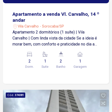
Apartamento a venda Vl. Carvalho, 14 º
andar
Vila Carvalho - Sorocaba/SP
Apartamento 2 dormitórios (1 suíte) | Vila
Carvalho | Com linda vista da cidade Se a ideia é
morar bem, com conforto e praticidade no dia a
dia, esse apartamento pode fazer muito sentido
pra você. São 53,63 m² muito bem distribuídos,
2
1
2
1
com uma planta inteligente que integra sala,
Dorm.
Suite
Banho
Garagem
cozinha e uma varanda gourmet espaçosa,
perfeita pra receber ou simplesmente relaxar
com uma vista aberta da cidade. ? 2 dormitórios
(sendo 1 suíte) ? Sala com 2 ambientes ?
Varanda gourmet integrada ? 1 vaga de garagem
Cód.
374381
Além disso, o condomínio entrega uma estrutura
completa pra sua rotina: Piscina Academia Sala
de jogos Salão de festas E outras facilidades