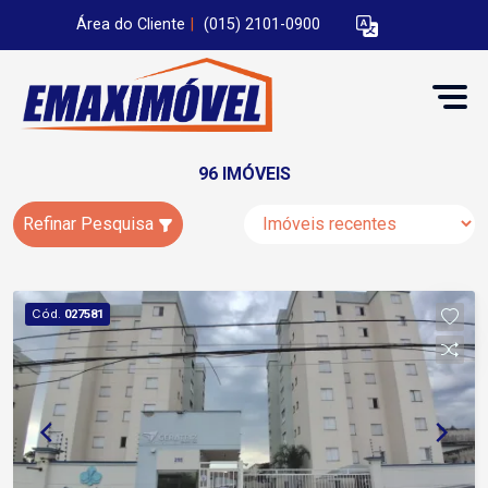
Área do Cliente
|
(015) 2101-0900
96 IMÓVEIS
Refinar Pesquisa
Cód.
027581