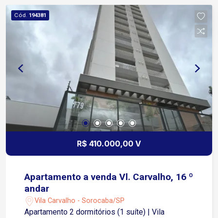
gourmet integrada 1 vaga de garagem Além
Cód.
194381
disso, o condomínio entrega uma estrutura
completa pra sua rotina: Piscina Academia Sala
de jogos Salão de festas E outras facilidades
que trazem mais conforto no dia a dia Tudo isso
em uma região tranquila da Vila Carvalho, com
fácil acesso aos principais pontos de Sorocaba.
R$ 410.000,00 V
Apartamento a venda Vl. Carvalho, 16 º
andar
Vila Carvalho - Sorocaba/SP
Apartamento 2 dormitórios (1 suíte) | Vila