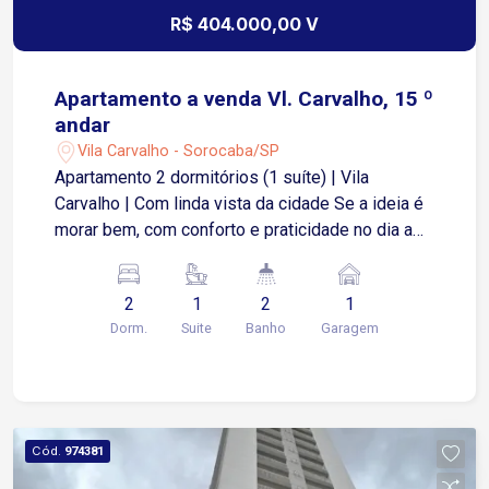
R$ 404.000,00 V
Apartamento a venda Vl. Carvalho, 15 º
andar
Vila Carvalho - Sorocaba/SP
Apartamento 2 dormitórios (1 suíte) | Vila
Carvalho | Com linda vista da cidade Se a ideia é
morar bem, com conforto e praticidade no dia a
dia, esse apartamento pode fazer muito sentido
pra você. São 53,63 m² muito bem distribuídos,
2
1
2
1
com uma planta inteligente que integra sala,
Dorm.
Suite
Banho
Garagem
cozinha e uma varanda gourmet espaçosa,
perfeita pra receber ou simplesmente relaxar
com uma vista aberta da cidade. ? 2 dormitórios
(sendo 1 suíte) ? Sala com 2 ambientes ?
Varanda gourmet integrada ? 1 vaga de garagem
Cód.
974381
Além disso, o condomínio entrega uma estrutura