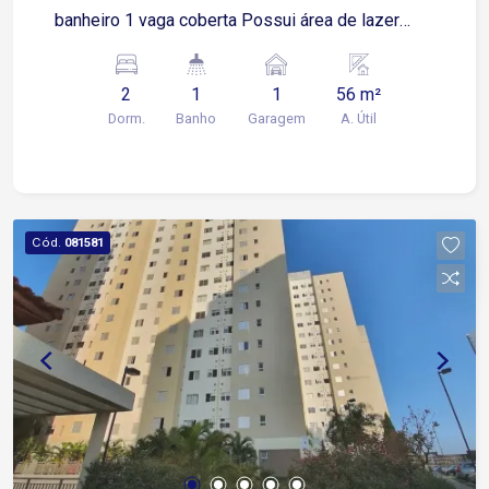
banheiro 1 vaga coberta Possui área de lazer
completa Com piscina aquecida!
2
1
1
56 m²
Dorm.
Banho
Garagem
A. Útil
Cód.
081581