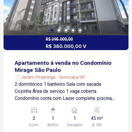
R$ 395.000,00
R$ 380.000,00 V
Apartamento á venda no Condomínio
Mirage São Paulo
Jardim Piratininga - Sorocaba/SP
2 dormitórios 1 banheiro Sala com sacada
Cozinha Área de serviço 1 vaga coberta
Condomínio conta com Lazer completa: piscina,
salão de festas, brinquedoteca , academia.
Entrega deve ocorrer em junho/26
2
1
1
45 m²
Dorm.
Banho
Garagem
A. Útil