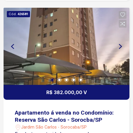
Vaga de garagem coberta Condomínio: Portaria
24 horas Piscina Adulto e Infantil Playground
Cód.
426581
Ideal para quem procura um apartamento
moderno, bem localizado e com aproveitamento
dos espaços, perfeito para morar ou investir.
Agende sua visita e venha conhecer este
excelente imóvel!
R$ 382.000,00 V
Apartamento á venda no Condomínio:
Reserva São Carlos - Sorocba/SP
Jardim São Carlos - Sorocaba/SP