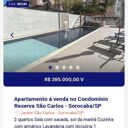
completo, oferecendo: Piscina; Playground; Mini
Cód.
981581
mercado; Salão de festas; Espaço gourmet;
Quadra poliesportiva; Portaria e segurança 24
horas. Apenas 4 minutos da Av. Dom Aguirre 7
minutos do Jardim Botânico de Sorocaba 9
minutos da Av. Itavuvu 9 minutos do Shopping
Cidade Sorocaba
R$ 395.000,00 V
Apartamento á venda no Condomínio
Reserva São Carlos - Sorocaba/SP
Jardim São Carlos - Sorocaba/SP
2 quartos Sala com sacada, sol da manhã Cozinha
com armários Lavanderia com divisória 1