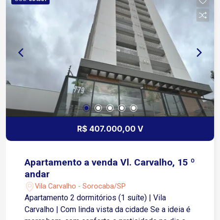
Além disso, o condomínio entrega uma estrutura
completa pra sua rotina: Piscina Academia Sala
de jogos Salão de festas E outras facilidades
que trazem mais conforto no dia a dia Tudo isso
em uma região tranquila da Vila Carvalho, com
fácil acesso aos principais pontos de Sorocaba.
R$ 407.000,00 V
Apartamento a venda Vl. Carvalho, 15 º
andar
Vila Carvalho - Sorocaba/SP
Apartamento 2 dormitórios (1 suíte) | Vila
Carvalho | Com linda vista da cidade Se a ideia é