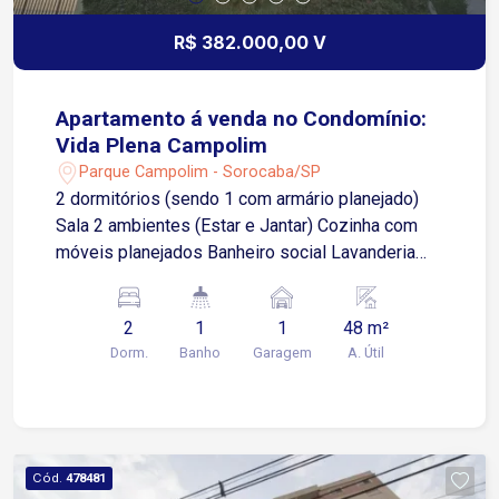
R$ 382.000,00 V
Apartamento á venda no Condomínio:
Vida Plena Campolim
Parque Campolim - Sorocaba/SP
2 dormitórios (sendo 1 com armário planejado)
Sala 2 ambientes (Estar e Jantar) Cozinha com
móveis planejados Banheiro social Lavanderia
separada 48m2 de área construída 1 vaga de
garagem Piscinas adulto e infantil Quadra futebol
2
1
1
48 m²
Playground Academia Salão de festas
Dorm.
Banho
Garagem
A. Útil
Churrasqueiras Portaria 24h Área de serviço
Armários na cozinha Armários no quarto Entrada
com digital para maior segurança Localizado ao
lado do Shopping Iguatemi no Campolim, o
melhor bairro de Sorocaba! Muito próximo de
Cód.
478481
farmácias, padaria, supermercado, restaurantes e