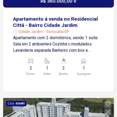
R$ 360.000,00 V
Apartamento á venda no Residencial
Cittá - Bairro Cidade Jardim
Cidade Jardim - Sorocaba/SP
Apartamento com 2 dormitórios, sendo 1 suíte
Sala em 2 ambientes Cozinha c modulados
Lavanderia separada Banheiro com box e
modulado Sacada com vista ampla, livre Elevador
1 vaga coberta
2
1
2
1
Dorm.
Suite
Banho
Garagem
Cód.
436481