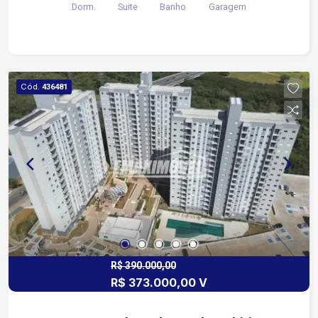
Dorm.
Suite
Banho
Garagem
Cód.
436481
R$ 390.000,00
R$ 373.000,00 V