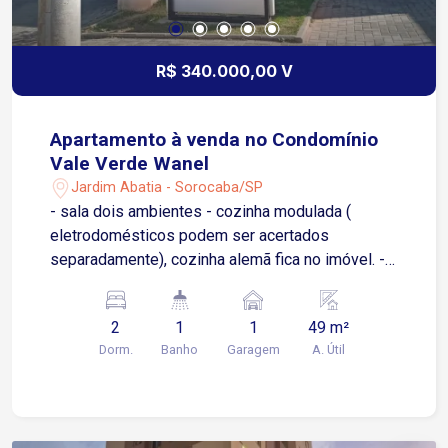
R$ 340.000,00 V
Apartamento à venda no Condomínio
Vale Verde Wanel
Jardim Abatia - Sorocaba/SP
- sala dois ambientes - cozinha modulada (
eletrodomésticos podem ser acertados
separadamente), cozinha alemã fica no imóvel. -
2 quartos - 1 banheiro - 1 vaga de garagem
coberta O condomínio possuí área de lazer
2
1
1
49 m²
completa, sendo: portaria 24 horas, 2 piscinas,
Dorm.
Banho
Garagem
A. Útil
salão de festas, academia, playground, e
passarela com acesso ao supermercado Santo.