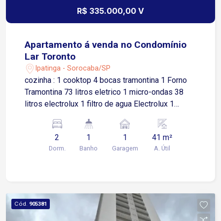
R$ 335.000,00 V
Apartamento á venda no Condomínio
Lar Toronto
Ipatinga - Sorocaba/SP
cozinha : 1 cooktop 4 bocas tramontina 1 Forno
Tramontina 73 litros eletrico 1 micro-ondas 38
litros electrolux 1 filtro de agua Electrolux 1
Refrigerador Panasonic 440 litros inox 1 AirFry 1
Maquina lava e seca Samsumg 1 Pedra em
2
1
1
41 m²
quartzo branco 1 cuba 50x40 Arell 1 Torneira
Dorm.
Banho
Garagem
A. Útil
Docol premium 1 tanque inox Tramontina 1
Moveis Planejado Italinea cozinha completa Sala
: 1 Sofá retrátil 2.10x1.45 verde 1 cristaleira na
sala Italinea 1 cortina completa com forro 1
Painel Ripado na sala 1 mesa de jantar 4 cadeiras
Cód.
905381
em metal preto 1 ar-condicionado LG de 9 btus