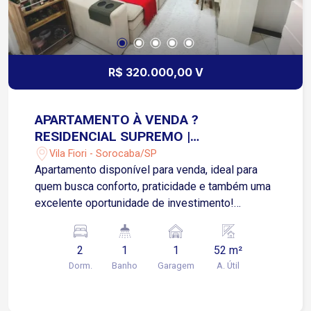
R$ 320.000,00 V
APARTAMENTO À VENDA ?
RESIDENCIAL SUPREMO |
SOROCABA/SP | VILA FIORE
Vila Fiori - Sorocaba/SP
Apartamento disponível para venda, ideal para
quem busca conforto, praticidade e também uma
excelente oportunidade de investimento!
Detalhes do imóvel: 2 Quartos (quarto casal com
armário planejado completo) Sala aconchegante
2
1
1
52 m²
com painel planejado Cozinha com armário
Dorm.
Banho
Garagem
A. Útil
planejado 1 Banheiro com Box e armário
planejado Lavanderia com armário planejado e
cabideiro 1 vaga de garagem para carro e moto