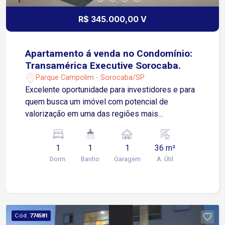
R$ 345.000,00 V
Apartamento á venda no Condomínio:
Transamérica Executive Sorocaba.
Parque Campolim - Sorocaba/SP
Excelente oportunidade para investidores e para
quem busca um imóvel com potencial de
valorização em uma das regiões mais
estratégicas de Sorocaba Flat localizado no
Transamérica Executive Sorocaba, hotel
1
1
1
36 m²
reconhecido pela qualidade dos serviços,
Dorm.
Banho
Garagem
A. Útil
excelente localização e alta procura por
hóspedes em viagens de negócios, eventos,
tratamentos médicos e turismo. A unidade é
confortável, funcional e está pronta para uso,
contando com ar-condicionado, TV, internet,
Cód.
774581
frigobar, banheiro privativo e excelente