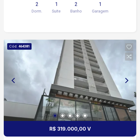
2
1
2
1
oportunidade!
Dorm.
Suite
Banho
Garagem
Cód.
464381
R$ 319.000,00 V