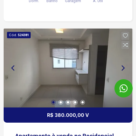
Dorm.
Banho
Garagem
A. Útil
Cód.
524381
R$ 380.000,00 V
Apartamento à venda no Residencial