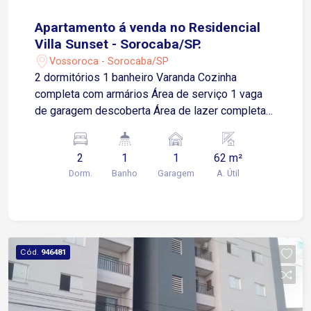
Apartamento á venda no Residencial
Villa Sunset - Sorocaba/SP.
Vossoroca - Sorocaba/SP
2 dormitórios 1 banheiro Varanda Cozinha
completa com armários Área de serviço 1 vaga
de garagem descoberta Área de lazer completa
com Salão de festas Churrasqueira Piscina
Quadra Playground Portaria 24 horas Prédio com
2
1
1
62 m²
2 elevadores Portão automático 1 minuto do
Dorm.
Banho
Garagem
A. Útil
shopping Iguatemi Acesso à rodovia João Leme
e Campolim
Cód.
946481