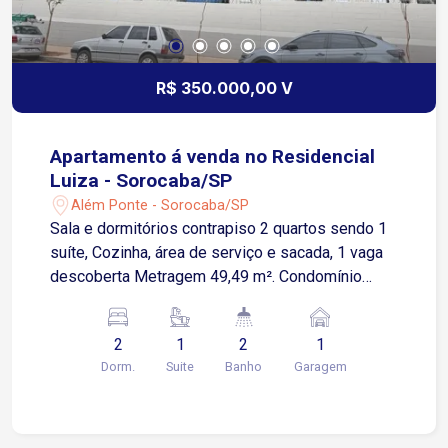
R$ 350.000,00 V
Apartamento á venda no Residencial
Luiza - Sorocaba/SP
Além Ponte - Sorocaba/SP
Sala e dormitórios contrapiso 2 quartos sendo 1
suíte, Cozinha, área de serviço e sacada, 1 vaga
descoberta Metragem 49,49 m². Condomínio
possuí: Portaria 24 horas Elevador Lazer:salão de
festas Piscina Academia Espaçou gourmet Sauna
2
1
2
1
Área de convivência Playground Bicicletário
Dorm.
Suite
Banho
Garagem
Elevador para Pcd acesso à academia