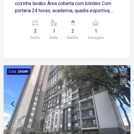
cozinha lavabo Área coberta com blindex Com
portaria 24 horas, academia, quadra esportiva,
salão de festas, churrasqueira, playground e
brinquedoteca, o Condomínio Spazio Saragoza é
2
1
2
1
ideal para quem busca conforto e entretenimento.
Dorm.
Suite
Banho
Garagem
Cód.
236381