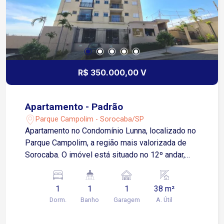
R$ 350.000,00 V
Apartamento - Padrão
Parque Campolim - Sorocaba/SP
Apartamento no Condomínio Lunna, localizado no
Parque Campolim, a região mais valorizada de
Sorocaba. O imóvel está situado no 12º andar,
proporcionando vista livre O imóvel possui 38
metros quadrados de área útil, distribuídos em:
1
1
1
38 m²
Sala de estar integrada. Cozinha equipada com
Dorm.
Banho
Garagem
A. Útil
armário planejado. 1 quarto. Banheiro social.
Varanda com potencial para fechamento em vidro