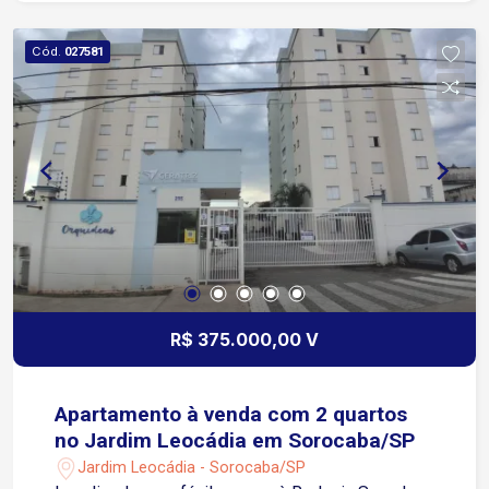
Condomínio completo com lazer e segurança:
Churrasqueira Salão de festas Playground
Cód.
027581
Piscina adulto e infantil Mercadinho Portaria 24h
Segurança 24h Excelente opção para morar ou
investir com segurança e comodidade!
R$ 375.000,00 V
Apartamento à venda com 2 quartos
no Jardim Leocádia em Sorocaba/SP
Jardim Leocádia - Sorocaba/SP