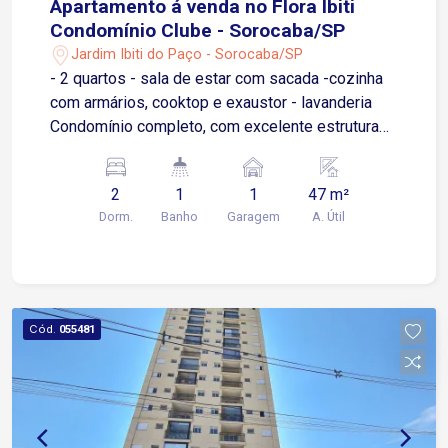
Apartamento á venda no Flora Ibiti
Condomínio Clube - Sorocaba/SP
Jardim Ibiti do Paço - Sorocaba/SP
- 2 quartos - sala de estar com sacada -cozinha
com armários, cooktop e exaustor - lavanderia
Condomínio completo, com excelente estrutura
de lazer e segurança: 2 elevadores por torre
Piscinas adulto e infantil Academia
2
1
1
47 m²
Churrasqueiras com forno de pizza
Dorm.
Banho
Garagem
A. Útil
Brinquedoteca e salão de jogos Playground e
quadra recreativa Salões de festa (gourmet e
social) Bicicletário, Portaria com controle de
acesso 24h
Cód.
055481