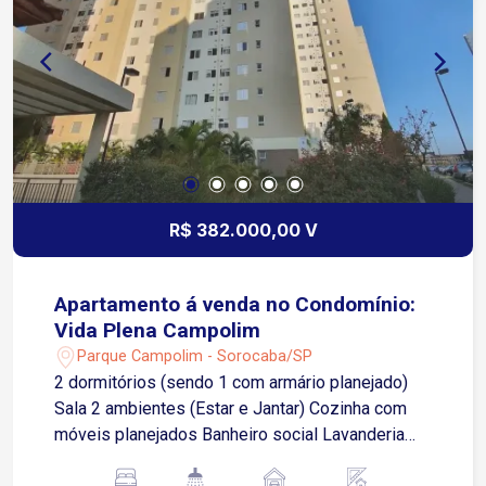
horas. Apenas 4 minutos da Av. Dom Aguirre 7
minutos do Jardim Botânico de Sorocaba 9
minutos da Av. Itavuvu 9 minutos do Shopping
Cidade Sorocaba
R$ 382.000,00 V
Apartamento á venda no Condomínio:
Vida Plena Campolim
Parque Campolim - Sorocaba/SP
2 dormitórios (sendo 1 com armário planejado)
Sala 2 ambientes (Estar e Jantar) Cozinha com
móveis planejados Banheiro social Lavanderia
separada 48m2 de área construída 1 vaga de