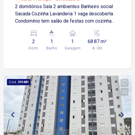
2 domitórios Sala 2 ambientes Banheiro social
Sacada Cozinha Lavanderia 1 vaga descoberta
Condomínio tem salão de festas com cozinha
com geladeira, fogão e banheiro.
2
1
1
68.87 m²
Dorm.
Banho
Garagem
A. Útil
Cód.
391481