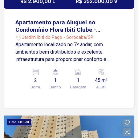
R$ 2.900,00 L
R$ 352.000,00 V
Apartamento para Aluguel no
Condomínio Flora Ibiti Clube -
Sorocaba/SP
Jardim Ibiti do Paço - Sorocaba/SP
Apartamento localizado no 7º andar, com
ambientes bem distribuídos e excelente
infraestrutura para proporcionar conforto e
praticidade. Valor do aluguel já incluso
condomínio e IPTU. O imóvel conta com: Sala de
2
1
1
45 m²
estar com ar-condicionado; Sacada; Cozinha
Dorm.
Banho
Garagem
A. Útil
planejada com armários e cooktop; Área de
serviço; 2 quartos, sendo 1 com armário; Banheiro
com gabinete e box em vidro Blindex; 1 vaga de
garagem descoberta Condomínio Clube
completo, oferecendo: Piscina; Playground; Mini
Cód.
081581
mercado; Salão de festas; Espaço gourmet;
Quadra poliesportiva; Portaria e segurança 24