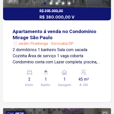
R$ 395.000,00
R$ 380.000,00 V
Apartamento á venda no Condomínio
Mirage São Paulo
Jardim Piratininga - Sorocaba/SP
2 dormitórios 1 banheiro Sala com sacada
Cozinha Área de serviço 1 vaga coberta
Condomínio conta com Lazer completa: piscina,
salão de festas, brinquedoteca , academia.
Entrega deve ocorrer em junho/26
2
1
1
45 m²
Dorm.
Banho
Garagem
A. Útil
Cód.
485381