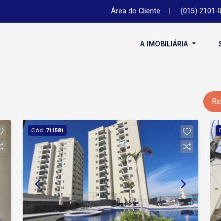
Área do Cliente
|
(015) 2101-
A IMOBILIÁRIA
Re
Cód.
711581