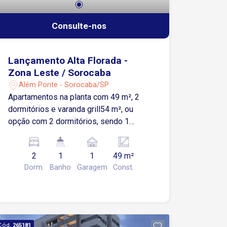
Consulte-nos
Lançamento Alta Florada -
Zona Leste / Sorocaba
Além Ponte - Sorocaba/SP
Apartamentos na planta com 49 m², 2
dormitórios e varanda grill54 m², ou
opção com 2 dormitórios, sendo 1
suíte, e varanda grill. Mais de 20 itens
de lazer para toda a família em uma
2
1
1
49 m²
única torre. O Alta Florada Residencial é
Dorm.
Banho
Garagem
Const.
um lançamento na Zona Leste de
Sorocaba, localizado em uma região
com alto potencial de valorização,
próximo à Marginal Dom Aguirre, com
fácil acesso ao centro da cidade e a
Cód.
265181