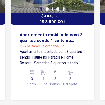
R$ 4.000,00
R$ 3.900,00 L
Apartamento mobiliado com 3
quartos sendo 1 suíte no
Paradise Home Resort -
Vila Barão - Sorocaba/SP
Sorocaba
Apartamento mobiliado com 3 quartos
sendo 1 suíte no Paradise Home
Resort - Sorocaba 3 quartos, sendo 1
suíte com ar-condicionado Sala de
jantar e sala dois ambientes, com ar-
3
1
2
2
condicionado Varanda gourmet com
Dorm.
Suite
Banho
Garagens
armário e sacada fechada com blindex
Cozinha completa integrada à
lavanderia Banheiro social 2 vagas de
garagem, sendo 1 coberta e 1