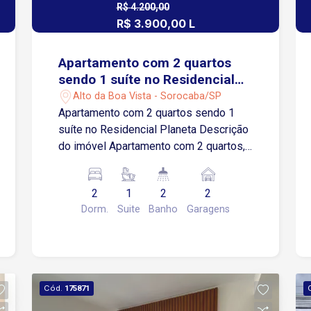
R$ 4.200,00
R$ 3.900,00 L
Apartamento com 2 quartos
sendo 1 suíte no Residencial
Planeta
Alto da Boa Vista - Sorocaba/SP
Apartamento com 2 quartos sendo 1
suíte no Residencial Planeta Descrição
do imóvel Apartamento com 2 quartos,
sendo 1 suíte Sala para dois ambientes
Varanda gourmet Cozinha com armários
2
1
2
2
e cooktop, area de serviços integradas
Dorm.
Suite
Banho
Garagens
Banheiro social 2 vagas de garagem
cobertas Depósito privativo
Localização Localizado no Alto da Boa
Vista, em frente à Prefeitura de
Sorocaba A 1 minuto da Avenida Três
Cód.
175871
de Março A 2 minutos da Avenida São