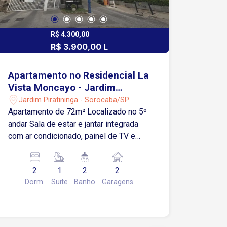
R$ 4.300,00
R$ 3.900,00 L
Apartamento no Residencial La
Vista Moncayo - Jardim
Piratininga - Sorocaba/SP
Jardim Piratininga - Sorocaba/SP
Apartamento de 72m² Localizado no 5º
andar Sala de estar e jantar integrada
com ar condicionado, painel de TV e
iluminação em LED Varanda gourmet
com fechamento em vidro e vista livre
2
1
2
2
Cozinha planejada com armários, forno,
Dorm.
Suite
Banho
Garagens
cooktop e exaustor Área de serviço
com armários Varanda técnica 2 quartos
sendo 1 suíte com closet Banheiros
com box Blindex e gabinete 2 vagas de