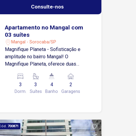
Consulte-nos
Apartamento no Mangal com
03 suítes
Mangal - Sorocaba/SP
Magnifique Planeta - Sofisticação e
amplitude no bairro Mangal! O
Magnifique Planeta, oferece duas
torres imponentes com apartamentos
amplos e de alto padrão no coração do
3
3
4
2
bairro Mangal. Um projeto pensado para
Dorm.
Suítes
Banho
Garagens
quem busca conforto, modernidade e
lazer completo em uma localização
privilegiada. - Apartamentos lineares de
115 m² a 162 m², com 3 ou 4
dormitórios, sendo até 3 suítes; Vagas
Cód.
700871
de garagem para 2 ou 3 veículos por