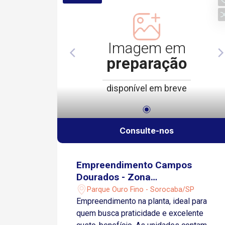
acesso às principais vias da cidade 2
minutos da Avenida General Carneiro 5
minutos da Avenida Barão de Tatuí 9
minutos da Avenida Dom Aguirre
Imagem em
Condomínio com salão de festas,
preparação
espaço gourmet e espaço Kids ideal
para momentos de lazer Portaria 24
disponível em breve
horas oferecendo segurança e controle
de acesso
Consulte-nos
Empreendimento Campos
Dourados - Zona
Oeste/Sorocaba
Parque Ouro Fino - Sorocaba/SP
Empreendimento na planta, ideal para
quem busca praticidade e excelente