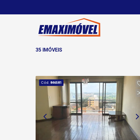
35 IMÓVEIS
Cód.
846581