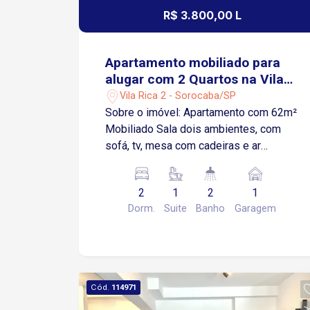
R$ 3.800,00 L
Apartamento mobiliado para
alugar com 2 Quartos na Vila
Rica II em Sorocaba/SP
Vila Rica 2 - Sorocaba/SP
Sobre o imóvel: Apartamento com 62m²
Mobiliado Sala dois ambientes, com
sofá, tv, mesa com cadeiras e ar
condicionado Cozinha com armários,
geladeira, cooktop, microondas e forno
2
1
2
1
Área de Serviço com armários e
Dorm.
Suite
Banho
Garagem
máquina de lavar Banheiro Social com
box blindex 2 Quartos sendo 1 Suíte
com ar condicionado Ambos quartos
com camas e armário 1 Vaga de
Garagem coberta Localização A poucos
Cód.
114971
metros da Rodovia Raposo Tavares e