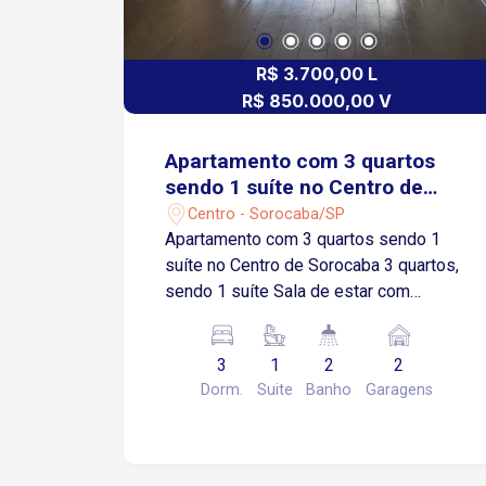
R$ 3.700,00 L
R$ 850.000,00 V
Apartamento com 3 quartos
sendo 1 suíte no Centro de
Sorocaba
Centro - Sorocaba/SP
Apartamento com 3 quartos sendo 1
suíte no Centro de Sorocaba 3 quartos,
sendo 1 suíte Sala de estar com
varanda Sala de jantar Cozinha com
armários modulados Área de serviços
3
1
2
2
Lavabo 2 vagas de garagem cobertas
Dorm.
Suite
Banho
Garagens
Imóvel com ambientes amplos, bem
iluminados e excelente distribuição dos
espaços, proporcionando conforto,
praticidade e funcionalidade para toda a