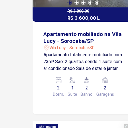
diferentes pontos da cidade Ótima
opção para quem busca comodidade
R$ 3.800,00
em imóvel para aluguel Condomínio
R$ 3.600,00 L
Portaria 24 horas 3 salões de festas
Salão de jogos Academia
Apartamento mobiliado na Vila
Churrasqueiras Espaço mulher e sala
Lucy - Sorocaba/SP
de massagem Espaço zen Pista de
Vila Lucy - Sorocaba/SP
caminhada Piscinas adulto e infantil
Apartamento totalmente mobiliado com
Espaço kids
73m² São: 2 quartos sendo 1 suíte com
ar condicionado Sala de estar e jantar
integradas Varanda gourmet com
churrasqueira Cozinha totalmente
2
1
2
2
planejada com armários, cooktop, forno
Dorm.
Suite
Banho
Garagens
e geladeira Área de serviço com
armários Varanda técnica 2 vagas de
garagem cobertas Localizado na Vila
Lucy ao lado da Avenida Afonso
Vergueiro região estratégica com fácil
Cód.
865181