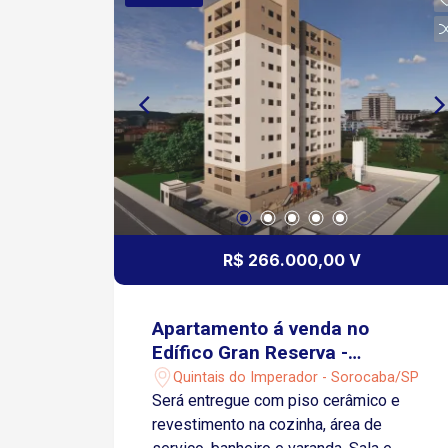
R$ 266.000,00 V
Apartamento á venda no
Edífico Gran Reserva -
Sorocaba/SP
Quintais do Imperador - Sorocaba/SP
Será entregue com piso cerâmico e
revestimento na cozinha, área de