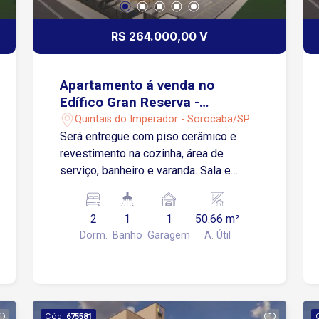
R$ 264.000,00 V
Apartamento á venda no
Edífico Gran Reserva -
Sorocaba/SP
Quintais do Imperador - Sorocaba/SP
Será entregue com piso cerâmico e
revestimento na cozinha, área de
serviço, banheiro e varanda. Sala e
Dormitórios serão entregues no
contrapiso Apartamento possui 01
2
1
1
50.66 m²
Vaga de Garagem Descoberta e Fixa
Dorm.
Banho
Garagem
A. Útil
para um veículo de pequeno ou médio
porte Condomínio: torre única, 2
elevadores, playground, salão de
festas.
Cód.
675581