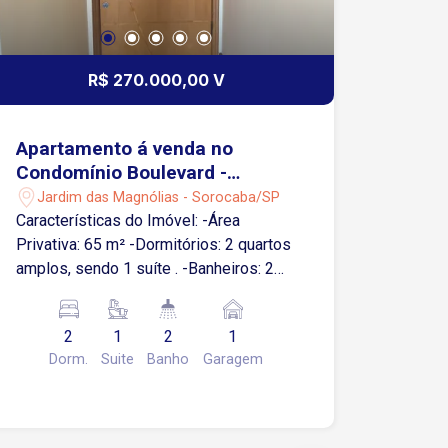
R$ 270.000,00 V
Apartamento á venda no
Condomínio Boulevard -
Sorocaba/SP
Jardim das Magnólias - Sorocaba/SP
Características do Imóvel: -Área
Privativa: 65 m² -Dormitórios: 2 quartos
amplos, sendo 1 suíte . -Banheiros: 2
banheiros (1 na suíte e 1 social). -
Vagas de Garagem: 1 vaga coberta .
2
1
2
1
Diferenciais e Acabamentos: O
Dorm.
Suite
Banho
Garagem
apartamento destaca-se pelo seu
excelente estado de conservação e
acabamentos de qualidade, incluindo: -
Sala de estar ampla, perfeita para