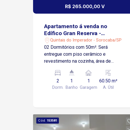
R$ 265.000,00 V
Apartamento á venda no
Edífico Gran Reserva -
Sorocaba/SP
Quintais do Imperador - Sorocaba/SP
02 Dormitórios com 50m². Será
entregue com piso cerâmico e
revestimento na cozinha, área de
serviço, banheiro e varanda. Sala e
Dormitórios serão entregues no
2
1
1
60.50 m²
contrapiso Apartamento possui 01
Dorm.
Banho
Garagem
A. Útil
Vaga de Garagem Descoberta e Fixa
para um veículo de pequeno ou médio
porte Condomínio: torre única, 2
elevadores, playground, salão de
festas.
Cód.
153581