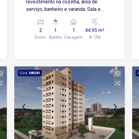
revestimento na cozinha, área de
serviço, banheiro e varanda. Sala e
Dormitórios serão entregues no
contrapiso Apartamento possui 01
2
1
1
44.95 m²
Vaga de Garagem Descoberta e Fixa
Dorm.
Banho
Garagem
A. Útil
para um veículo de pequeno ou médio
porte Condomínio: torre única, 2
elevadores, playground, salão de
festas.
Cód.
585581