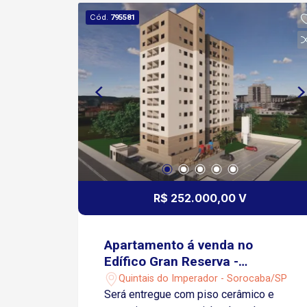
Cód.
795581
R$ 252.000,00 V
Apartamento á venda no
Edífico Gran Reserva -
Sorocaba/SP
Quintais do Imperador - Sorocaba/SP
Será entregue com piso cerâmico e