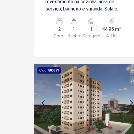
revestimento na cozinha, área de
serviço, banheiro e varanda. Sala e
Dormitórios serão entregues no
contrapiso Apartamento possui 01
2
1
1
44.95 m²
Vaga de Garagem Descoberta e Fixa
Dorm.
Banho
Garagem
A. Útil
para um veículo de pequeno ou médio
porte Condomínio: torre única, 2
elevadores, playground, salão de
festas.
Cód.
885581