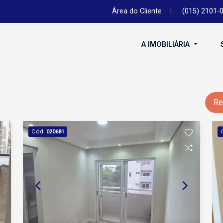
Área do Cliente
|
(015) 2101-
A IMOBILIÁRIA
Re
Cód.
020681