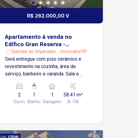
R$ 262.000,00 V
Apartamento á venda no
Edífico Gran Reserva -
Sorocaba/SP
Quintais do Imperador - Sorocaba/SP
Será entregue com piso cerâmico e
revestimento na cozinha, área de
serviço, banheiro e varanda. Sala e
Dormitórios serão entregues no
contrapiso Apartamento possui 01
2
1
1
58.41 m²
Vaga de Garagem Descoberta e Fixa
Dorm.
Banho
Garagem
A. Útil
para um veículo de pequeno ou médio
porte Condomínio: torre única, 2
elevadores, playground, salão de
festas.
Cód.
375581