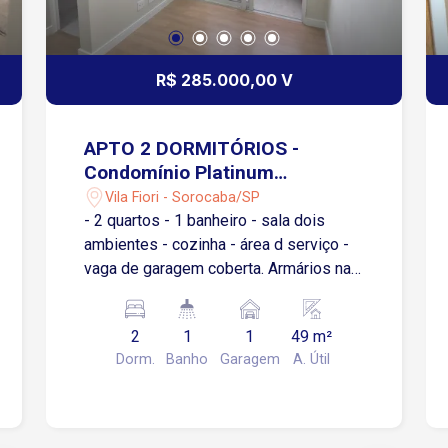
R$ 285.000,00 V
APTO 2 DORMITÓRIOS -
Condomínio Platinum
Sorocaba - Vila Fiori
Vila Fiori - Sorocaba/SP
- 2 quartos - 1 banheiro - sala dois
ambientes - cozinha - área d serviço -
vaga de garagem coberta. Armários na
cozinha,em um quarto e no banheiro,;
Box no banheiro; Apartamento possuií:
2
1
1
49 m²
fechadura eletrônica, iluminação
Dorm.
Banho
Garagem
A. Útil
completa, sanca de gesso na sala. Área
de lazer no condomínio:
piscina/churrasqueira completa/salão
de festas/mercadinho.