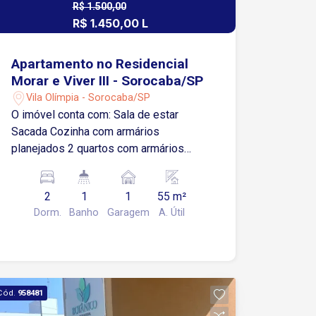
R$ 1.500,00
R$ 1.450,00 L
R$ 240.000,00 V
Apartamento no Residencial
Morar e Viver III - Sorocaba/SP
Vila Olímpia - Sorocaba/SP
O imóvel conta com: Sala de estar
Sacada Cozinha com armários
planejados 2 quartos com armários
planejados Banheiro com box em vidro
Blindex e gabinete 1 vaga de garagem
2
1
1
55 m²
descoberta Aproximadamente 300
Dorm.
Banho
Garagem
A. Útil
metros da Avenida Itavuvu 7 minutos da
Avenida Ipanema 10 minutos da
Avenida J. J. Lacerda 12 minutos da
Avenida Dom Aguirre Condomínio com
lazer e segurança: Portaria 24 horas
Cód.
958481
Piscina adulto e infantil Academia Mini