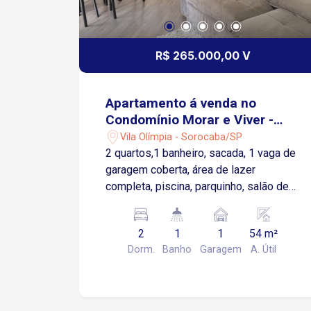
R$ 265.000,00 V
Apartamento á venda no
Condomínio Morar e Viver -
Sorocaba/SP
Vila Olímpia - Sorocaba/SP
2 quartos,1 banheiro, sacada, 1 vaga de
garagem coberta, área de lazer
completa, piscina, parquinho, salão de
jogos, salão de festa, academia e
churrasqueira.
2
1
1
54 m²
Dorm.
Banho
Garagem
A. Útil