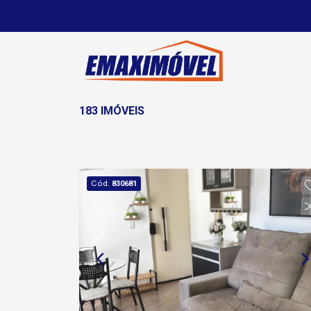
183 IMÓVEIS
Cód.
830681