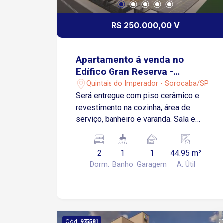
R$ 250.000,00 V
Apartamento á venda no
Edífico Gran Reserva -
Sorocaba/SP
Quintais do Imperador - Sorocaba/SP
Será entregue com piso cerâmico e
revestimento na cozinha, área de
serviço, banheiro e varanda. Sala e
Dormitórios serão entregues no
contrapiso Apartamento possui 01
2
1
1
44.95 m²
Vaga de Garagem Descoberta e Fixa
Dorm.
Banho
Garagem
A. Útil
para um veículo de pequeno ou médio
porte Condomínio: torre única, 2
elevadores, playground, salão de
festas.
Cód.
975581