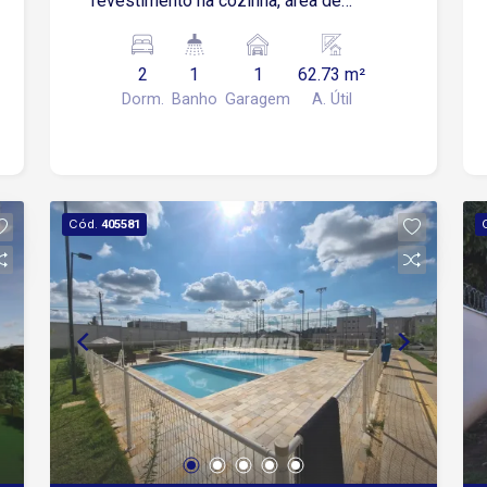
revestimento na cozinha, área de
serviço, banheiro e varanda. Sala e
Dormitórios serão entregues no
2
1
1
62.73 m²
contrapiso, possuí uma espaçosa área
Dorm.
Banho
Garagem
A. Útil
externa Apartamento possui 01 Vaga
de Garagem Descoberta e Fixa para um
veículo de pequeno ou médio porte
Condomínio: torre única, 2 elevadores,
playground, salão de festas.
Cód.
405581