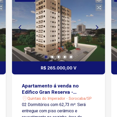
R$ 265.000,00 V
Apartamento á venda no
Edífico Gran Reserva -
Sorocaba/SP
Quintais do Imperador - Sorocaba/SP
02 Dormitórios com 62,73 m². Será
entregue com piso cerâmico e