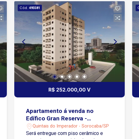
Cód.
495581
R$ 252.000,00 V
Apartamento á venda no
Edífico Gran Reserva -
Sorocaba/SP
Quintais do Imperador - Sorocaba/SP
Será entregue com piso cerâmico e