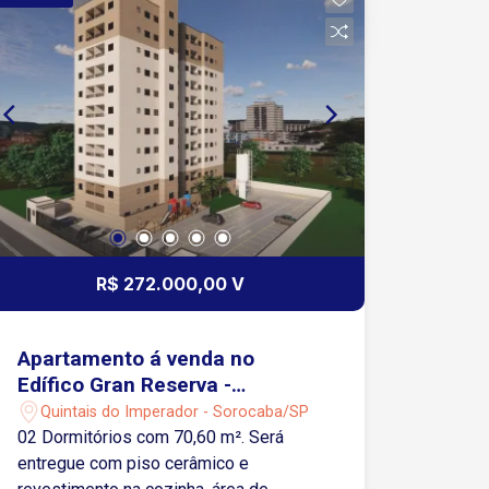
R$ 272.000,00 V
Apartamento á venda no
Edífico Gran Reserva -
Sorocaba/SP
Quintais do Imperador - Sorocaba/SP
02 Dormitórios com 70,60 m². Será
entregue com piso cerâmico e