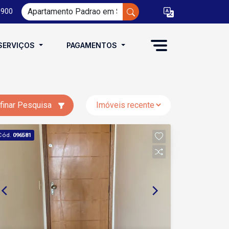
0900
SERVIÇOS
PAGAMENTOS
finar Pesquisa
Cód.
096581