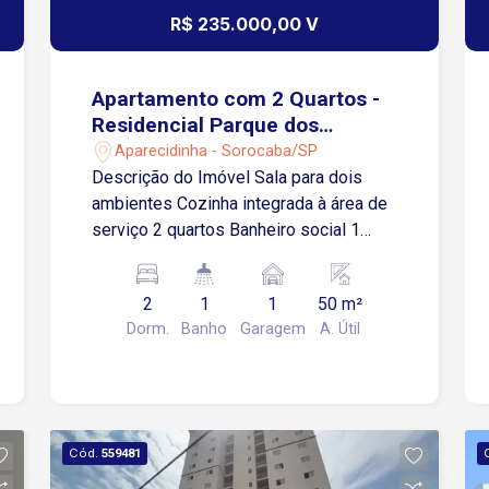
R$ 235.000,00 V
Apartamento com 2 Quartos -
Residencial Parque dos
Pássaros - Sorocaba/SP
Aparecidinha - Sorocaba/SP
Descrição do Imóvel Sala para dois
ambientes Cozinha integrada à área de
serviço 2 quartos Banheiro social 1
vaga de garagem descoberta
Infraestrutura do Condomínio Piscina
2
1
1
50 m²
para lazer Espaço gourmet com
Dorm.
Banho
Garagem
A. Útil
churrasqueira Playground para crianças
Pet place para os animais de
estimação Praça de convivência
arborizada Academia ao ar livre
Localização Localizado na região de
Cód.
559481
Aparecidinha, com fácil acesso ao