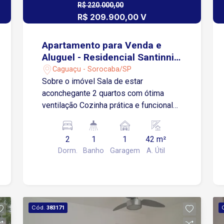
R$ 220.000,00
R$ 209.900,00 V
Apartamento para Venda e
Aluguel - Residencial Santinni -
Sorocaba/SP
Caguaçu - Sorocaba/SP
Sobre o imóvel Sala de estar
aconchegante 2 quartos com ótima
ventilação Cozinha prática e funcional
Banheiro social Área de serviço
integrada 1 vaga de garagem
2
1
1
42 m²
descoberta Condomínio O Residencial
Dorm.
Banho
Garagem
A. Útil
Santinni oferece uma estrutura
completa para o dia a dia, com
segurança e comodidade: Portaria 24
horas Elevador Ambientes arborizados,
com paisagismo agradável Localizado
Cód.
383171
na zona norte de Sorocaba, o