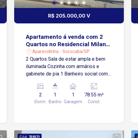
R$ 205.000,00 V
Apartamento á venda com 2
Quartos no Residencial Milano
em Sorocaba-SP
Aparecidinha - Sorocaba/SP
2 Quartos Sala de estar ampla e bem
iluminada Cozinha com armários e
gabinete de pia 1 Banheiro social com
box de vidro temperado Área de
serviço 1 Vaga de garagem descoberta
2
1
1
78.55 m²
Condomínio Oferece: Portaria 24 horas
Dorm.
Banho
Garagem
Const.
Playground Salão de festa Quadra
Poliesportiva Jardim Localização: Fácil
acesso á Rod Santos Dumont, próximo
ao Santuário de Aparecidinha,
supermercados, farmácias e comércios
Cód.
759371