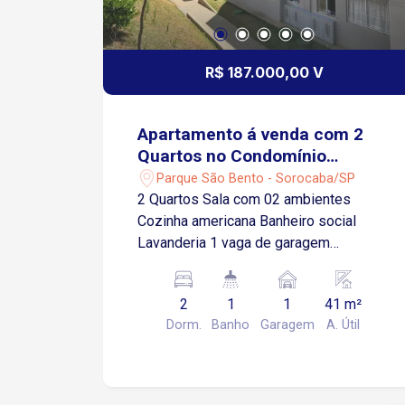
R$ 187.000,00 V
Apartamento á venda com 2
Quartos no Condomínio
Conquista Vila do Sol em
Parque São Bento - Sorocaba/SP
Sorocaba-SP
2 Quartos Sala com 02 ambientes
Cozinha americana Banheiro social
Lavanderia 1 vaga de garagem
demarcada - 01 carro e 01 moto.
Diferenciais: Apenas uma parede com o
2
1
1
41 m²
vizinho Pia da cozinha em granito
Dorm.
Banho
Garagem
A. Útil
Cozinha com moveis planejados Pia do
banheiro em granito e balcão em MDF
Apartamento Novo - Nunca habitado
Condomínio Oferece: Pista de