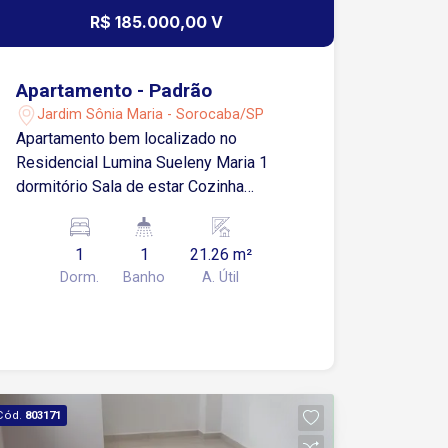
R$ 185.000,00 V
Apartamento - Padrão
Jardim Sônia Maria - Sorocaba/SP
Apartamento bem localizado no
Residencial Lumina Sueleny Maria 1
dormitório Sala de estar Cozinha
Banheiro social Área de serviço
1
1
21.26 m²
Dorm.
Banho
A. Útil
Cód.
803171