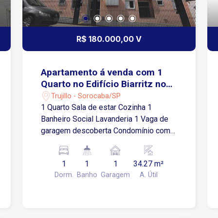
R$ 180.000,00 V
Apartamento á venda com 1
Quarto no Edifício Biarritz no
Trujillo em Sorocaba-SP
Trujillo - Sorocaba/SP
1 Quarto Sala de estar Cozinha 1
Banheiro Social Lavanderia 1 Vaga de
garagem descoberta Condomínio com :
Elevador Portão Automático Hidrômetro
Individual Gás Natural
1
1
1
34.27 m²
Dorm.
Banho
Garagem
A. Útil