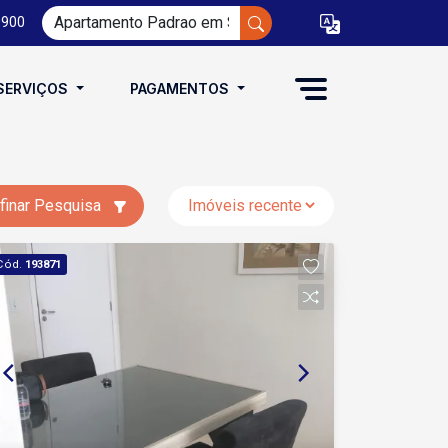
0900
SERVIÇOS
PAGAMENTOS
finar Pesquisa
Cód.
193871