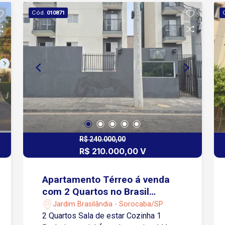
Cód.
010871
R$ 240.000,00
R$ 210.000,00 V
Apartamento Térreo á venda
com 2 Quartos no Brasil
Garden no Jardim Brasilândia
Jardim Brasilândia - Sorocaba/SP
em Sorocaba-SP
2 Quartos Sala de estar Cozinha 1