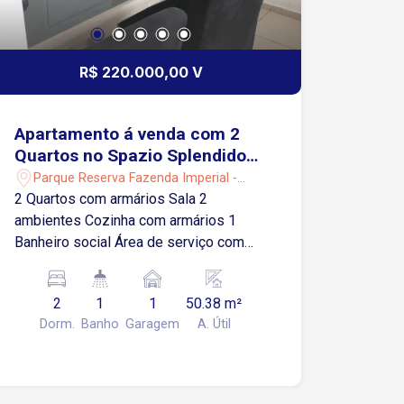
R$ 220.000,00 V
Apartamento á venda com 2
Quartos no Spazio Splendido
em Sorocaba-SP
Parque Reserva Fazenda Imperial -
Sorocaba/SP
2 Quartos com armários Sala 2
ambientes Cozinha com armários 1
Banheiro social Área de serviço com
armários 1 Vaga de garagem coberta
Condomínio oferece: Portaria 24 horas
2
1
1
50.38 m²
Churrasqueira Piscina Playground Salão
Dorm.
Banho
Garagem
A. Útil
de festas Localização: Localização:
Fácil acesso a Rod. Raposo Tavares,
próximo a supermercados e serviços
em geral