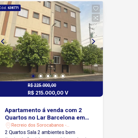
Cód.
638771
R$ 225.000,00
R$ 215.000,00 V
Apartamento á venda com 2
Quartos no Lar Barcelona em
Sorocaba- SP
Recreio dos Sorocabanos -
Sorocaba/SP
2 Quartos Sala 2 ambientes bem