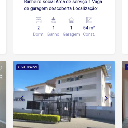
Banheiro social Área de serviço 1 Vaga
de garagem descoberta Localização:
Fácil acesso á Av Dom Aguirre, próximo
a supermercados, restaurantes,
2
1
1
54 m²
farmácias e comércios em geral.
Dorm.
Banho
Garagem
Const.
Cód.
806771