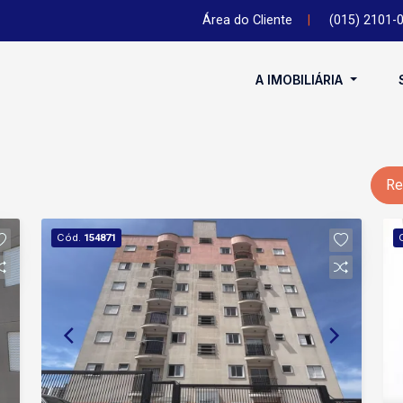
Área do Cliente
|
(015) 2101-
A IMOBILIÁRIA
Re
Cód.
154871