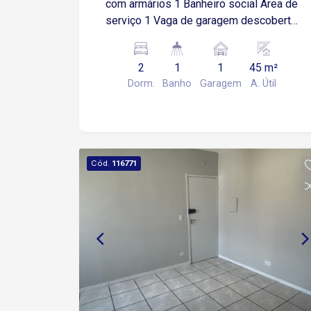
com armários 1 Banheiro social Área de
serviço 1 Vaga de garagem descoberta
Condomínio Oferece: Salão de festa
Espaço gourmet com churrasqueira
2
1
1
45 m²
Piscina Localização: Fácil acesso á
Dorm.
Banho
Garagem
A. Útil
Rod Santos Dumont, próximo á
supermercados e serviços em geral.
Cód.
116771