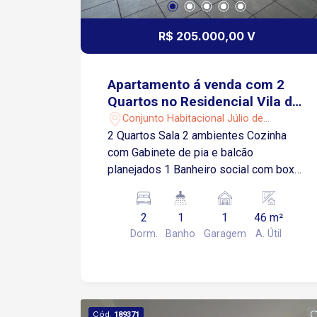
R$ 205.000,00 V
Apartamento á venda com 2
Quartos no Residencial Vila do
Arvoredo em Sorocaba-SP
Conjunto Habitacional Júlio de
Mesquita Filho - Sorocaba/SP
2 Quartos Sala 2 ambientes Cozinha
com Gabinete de pia e balcão
planejados 1 Banheiro social com box
de vidro temperado Área de serviço 1
Vaga de garagem descoberta
2
1
1
46 m²
Condomínio Oferece: Salão de festa
Dorm.
Banho
Garagem
A. Útil
Playground Área gourmet Jardim
Localização: Fácil acesso a Dr Américo
Figueiredo, próximo a supermercados,
padarias, restaurantes e comércios em
geral.
Cód.
189371