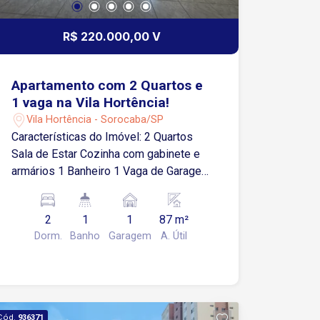
R$ 220.000,00 V
Apartamento com 2 Quartos e
1 vaga na Vila Hortência!
Vila Hortência - Sorocaba/SP
Características do Imóvel: 2 Quartos
Sala de Estar Cozinha com gabinete e
armários 1 Banheiro 1 Vaga de Garagem
Descoberta Localização Privilegiada
Fácil acesso à Av. São Paulo e ao
2
1
1
87 m²
Centro de Sorocaba Próximo a
Dorm.
Banho
Garagem
A. Útil
supermercados, farmácias e diversos
comércios da região
Cód.
936371