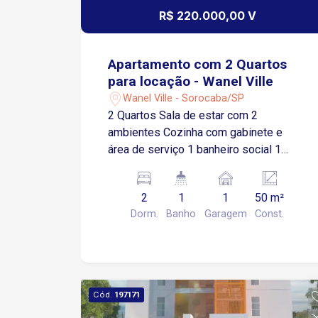
R$ 220.000,00 V
Apartamento com 2 Quartos
para locação - Wanel Ville
Wanel Ville - Sorocaba/SP
2 Quartos Sala de estar com 2
ambientes Cozinha com gabinete e
área de serviço 1 banheiro social 1
vaga de garagem descoberta
Localização Privilegiada Situado na Av.
2
1
1
50 m²
Elias Maluf Próximo a comércios em
Dorm.
Banho
Garagem
Const.
geral, mercados e farmácias Agende
sua visita e venha conhecer!
Cód.
197171