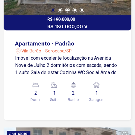
R$ 190.000,00
R$ 180.000,00 V
Apartamento - Padrão
Vila Barão - Sorocaba/SP
Imóvel com excelente localização na Avenida
Nove de Julho 2 dormitórios com sacada, sendo
1 suíte Sala de estar Cozinha WC Social Área de
serviço 1 vaga de garagem descoberta Estuda
propostas
2
1
2
1
Dorm.
Suite
Banho
Garagem
Cód.
600401