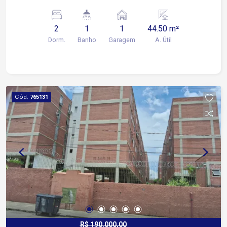
Aproximadas Dormitório I - 3,29 x 2,55 Dormitório
II - 2,51 x 3,28 Sala - 2,39 x 4,64 Cozinha - 2,05 x
2
1
1
44.50 m²
1,84
Dorm.
Banho
Garagem
A. Útil
Cód.
765131
R$ 190.000,00