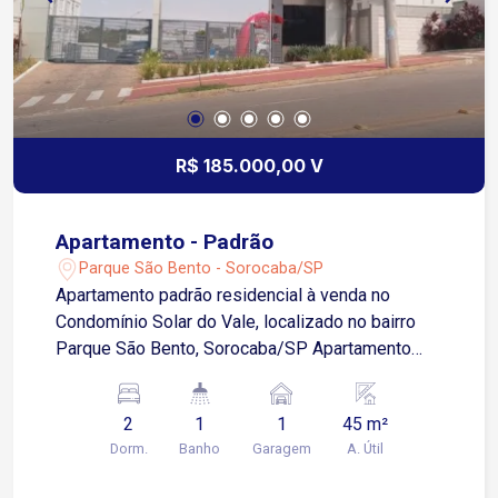
R$ 185.000,00 V
Apartamento - Padrão
Parque São Bento - Sorocaba/SP
Apartamento padrão residencial à venda no
Condomínio Solar do Vale, localizado no bairro
Parque São Bento, Sorocaba/SP Apartamento
com 45 m² de área privativa 2 quartos Banheiro
social Sala de estar Cozinha integrada Área de
2
1
1
45 m²
serviço Localização: Bairro Parque São Bento,
Dorm.
Banho
Garagem
A. Útil
região com amplo crescimento e infraestrutura
Apenas 2 minutos da Avenida Ipanema