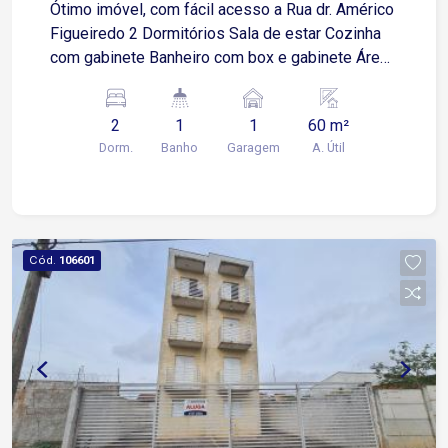
Ótimo imóvel, com fácil acesso a Rua dr. Américo
Figueiredo 2 Dormitórios Sala de estar Cozinha
com gabinete Banheiro com box e gabinete Área
de serviço Garagem para 1 carro Dormitório I -
2,79 x 3,76 Dormitório II - 2,77 x 3,76 Sala de
2
1
1
60 m²
estar - 3,79 x 3,53 Cozinha - 3,31 x 3,49 Área de
Dorm.
Banho
Garagem
A. Útil
serviço - 2,53 x 1,32
Cód.
106601