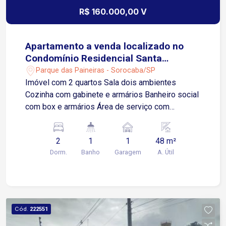
R$ 160.000,00 V
Apartamento a venda localizado no
Condomínio Residencial Santa
Catarina
Parque das Paineiras - Sorocaba/SP
Imóvel com 2 quartos Sala dois ambientes
Cozinha com gabinete e armários Banheiro social
com box e armários Área de serviço com
prateleiras e armários 1 vaga de garagem
descoberta
2
1
1
48 m²
Dorm.
Banho
Garagem
A. Útil
Cód.
222551