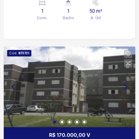
Banheiro - 2,36 x 1,48 Área de serviço - 1,02 x
1
1
50 m²
2,87
Dorm.
Banho
A. Útil
Cód.
873731
R$ 170.000,00 V