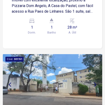
Imóvel com excelente localização, próximo a
Pizzaria Dom Angelo, A Casa do Pastel, com fácil
acesso a Rua Paes de Linhares. São 1 suíte, sala
e cozinha integrada, área de serviço e garagem
descoberta para 1 carro. Será instalado box
1
1
28 m²
blindex e armários na cozinha.
Dorm.
Banho
A. Útil
Cód.
301151