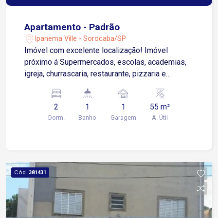
Apartamento - Padrão
Ipanema Ville - Sorocaba/SP
Imóvel com excelente localização! Imóvel
próximo á Supermercados, escolas, academias,
igreja, churrascaria, restaurante, pizzaria e
bancos. 2 Dormitórios Sala De Jantar Cozinha
Banheiro WC Social Área de Serviço 1 Vaga de
2
1
1
55 m²
Garagem Descoberta Ótima Oportunidade!
Dorm.
Banho
Garagem
A. Útil
Cód.
381431