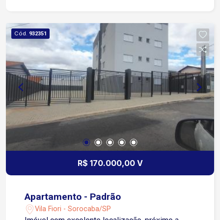
Aproximadamente 4 minutos da Avenida Itavuvu
Fácil acesso ao Shopping Cidade Sorocaba
Próximo a supermercados, farmácias, escolas,
Cód.
932351
comércios locais e transporte público Região
com ótima mobilidade para diferentes pontos da
cidade
R$ 170.000,00 V
Apartamento - Padrão
Vila Fiori - Sorocaba/SP