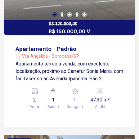
R$ 170.000,00
R$ 160.000,00 V
Apartamento - Padrão
Vila Angélica - Sorocaba/SP
Apartamento térreo a venda, com excelente
localização, próximo ao Carrefur Sonia Maria, com
fácil acesso ao Avenida Ipanema. São 2
dormitórios, sala de estar, cozinha com gabinete,
banheiro social com box acrílico, garagem
2
1
1
47.30 m²
coberta para 1 carro. medidas aproximadas
Dorm.
Banho
Garagem
A. Útil
Dormitório I - 2,75 x 3,00 Dormitório II - 2,75 X
3,63 Sala - 3,51 X 2,99 Cozinha - 2,84 X 2,36
Banheiro - 2,57 x 0,96 Área de serviço - 2,10 x
1,24 1 vaga de garagem descoberta ao lado do
bloco