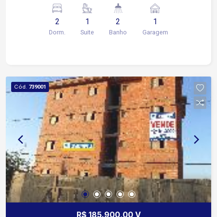
supermercados. São 2 dormitórios, sendo 1
suíte, sala de estar ampla e arejada, cozinha,
2
1
2
1
banheiro, área de serviço, vaga coberta para 1
Dorm.
Suite
Banho
Garagem
carro. Apartamento lindo, arejado, com
acabamento em cerâmica. Medidas aproximadas:
Dormitório I - 2,43 x 3,18 Dormitório II - 3,28 x
3,80 Cozinha - 2,44 x 2,48 Sala - 3,80 x 2,47
Banheiro - 1,13 x 2,12 Área de serviço - 1,80 x
Cód.
739001
1,40
R$ 185.900,00 V