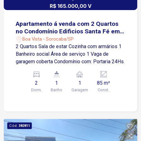
R$ 165.000,00 V
Apartamento á venda com 2 Quartos
no Condomínio Edificios Santa Fé em
Sorocaba -SP
Boa Vista - Sorocaba/SP
2 Quartos Sala de estar Cozinha com armários 1
Banheiro social Área de serviço 1 Vaga de
garagem coberta Condomínio com: Portaria 24Hs.
2
1
1
85 m²
Dorm.
Banho
Garagem
Const.
Cód.
382811