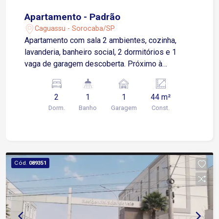
Apartamento - Padrão
Caguassu - Sorocaba/SP
Apartamento com sala 2 ambientes, cozinha,
lavanderia, banheiro social, 2 dormitórios e 1
vaga de garagem descoberta. Próximo à
supermercados, escolas, padaria, farmácia,
transporte público e comércios em geral. Fácil
2
1
1
44 m²
acesso à Avenida Ipanema, Avenida Itavuvu e
Dorm.
Banho
Garagem
Const.
Rodovia Castelo Branco
Cód.
089351