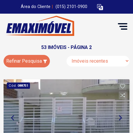
Área do Cliente
|
(015) 2101-0900
53 IMÓVEIS - PÁGINA 2
Refinar Pesquisa
Cód.
088751