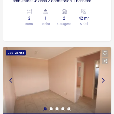
ambientes Cozinha 2 dormitórios 1 banheiro
social Área de serviço 1 vaga de garagem
descoberta Condomínio oferece de espaço com
2
1
2
42 m²
churrasqueira
Dorm.
Banho
Garagens
A. Útil
Cód.
267551