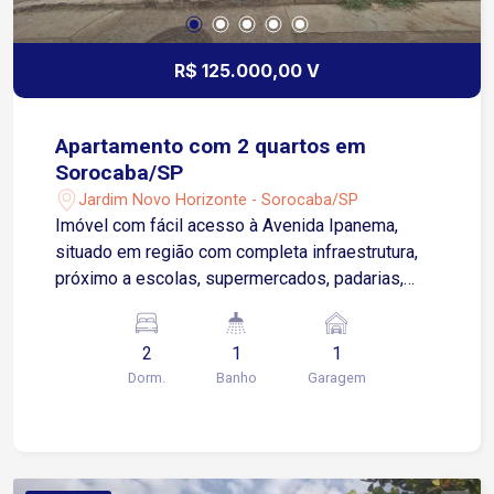
R$ 125.000,00 V
Apartamento com 2 quartos em
Sorocaba/SP
Jardim Novo Horizonte - Sorocaba/SP
Imóvel com fácil acesso à Avenida Ipanema,
situado em região com completa infraestrutura,
próximo a escolas, supermercados, padarias,
farmácias e diversos comércios locais.
Destaques do imóvel: 2 dormitórios bem
2
1
1
distribuídos Sala de estar confortável Cozinha
Dorm.
Banho
Garagem
com gabinete, armário e cooktop Banheiro social
com box em blindex e gabinete Área de serviço
funcional 1 vaga de garagem coberta Ideal para
quem busca praticidade, conforto e boa
localização. Agende já sua visita e aproveite