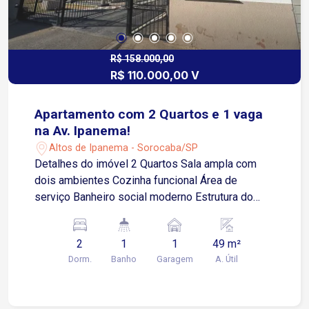
R$ 158.000,00
R$ 110.000,00 V
Apartamento com 2 Quartos e 1 vaga
na Av. Ipanema!
Altos de Ipanema - Sorocaba/SP
Detalhes do imóvel 2 Quartos Sala ampla com
dois ambientes Cozinha funcional Área de
serviço Banheiro social moderno Estrutura do
condomínio: Portaria 24 horas Salão de festas
Playground Quadra poliesportiva Localizado na
2
1
1
49 m²
Avenida Ipanema, este apartamento no
Dorm.
Banho
Garagem
A. Útil
Condomínio Colibri é ideal para quem busca
qualidade de vida com fácil acesso a comércios,
serviços e transporte.