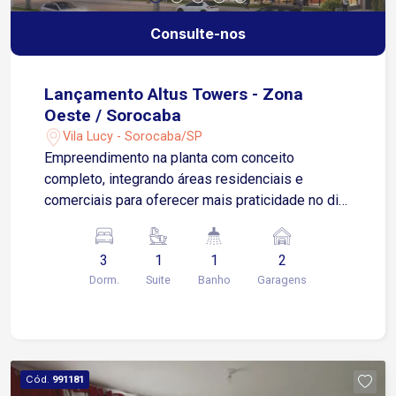
Consulte-nos
Lançamento Altus Towers - Zona
Oeste / Sorocaba
Vila Lucy - Sorocaba/SP
Empreendimento na planta com conceito
completo, integrando áreas residenciais e
comerciais para oferecer mais praticidade no dia
a dia. Os apartamentos contam com 72,35 m²,
distribuídos em 3 dormitórios, sendo 1 suíte,
3
1
1
2
além de 2 vagas de garagem, garantindo conforto
Dorm.
Suite
Banho
Garagens
e funcionalidade para toda a família. Localizado
em uma região estratégica, com fácil acesso a
comércios, serviços e conveniências, é a escolha
ideal para quem busca qualidade de vida aliada à
mobilidade. Entre em contato para mais
Cód.
991181
informações e agende uma visita para conhecer