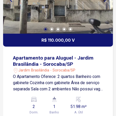
R$ 110.000,00 V
Apartamento para Aluguel - Jardim
Brasilândia - Sorocaba/SP
Jardim Brasilândia - Sorocaba/SP
O Apartamento Oferece: 2 quartos Banheiro com
gabinete Cozinha com gabinete Área de serviço
separada Sala com 2 ambientes Não possui vaga
de garagem Não possui portaria Localização
Estratégica: Situado no Jardim Brasilândia, o
2
1
51.98 m²
apartamento está a poucos metros da Avenida
Dorm.
Banho
A. Útil
José Joaquim Lacerda e da Rua Paes de