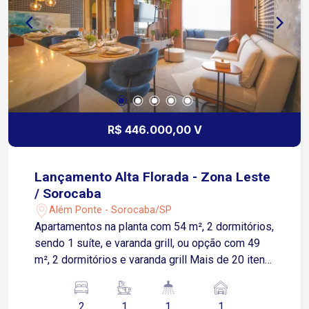
moderna com gerador de energia, reuso de águas
pluviais, torneiras temporizadas, iluminação LED,
depósitos privativos e ponto para recarga de
carros elétricos; Com um projeto que valoriza a
amplitude dos ambientes e o bem-estar, o
Magnifique Planeta chega para oferecer o melhor
padrão de vida para você e sua família!
R$ 446.000,00 V
Lançamento Alta Florada - Zona Leste
/ Sorocaba
Além Ponte - Sorocaba/SP
Apartamentos na planta com 54 m², 2 dormitórios,
sendo 1 suíte, e varanda grill, ou opção com 49
m², 2 dormitórios e varanda grill Mais de 20 itens
de lazer para toda a família em uma única torre. O
Alta Florada Residencial é um lançamento na
2
1
1
1