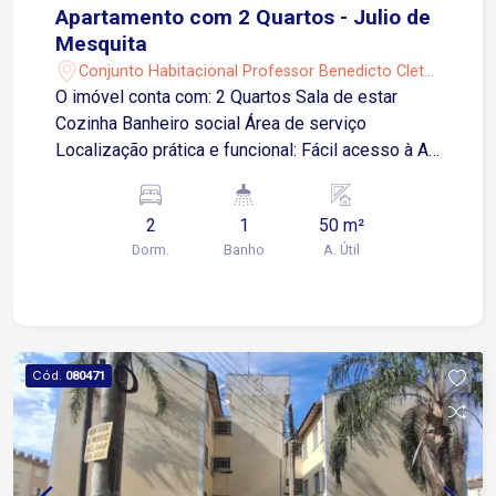
Apartamento com 2 Quartos - Julio de
Mesquita
Conjunto Habitacional Professor Benedicto Cleto
- Sorocaba/SP
O imóvel conta com: 2 Quartos Sala de estar
Cozinha Banheiro social Área de serviço
Localização prática e funcional: Fácil acesso à Av.
Prof. Flávio Fazano e Av. Santa Cruz. Próximo ao
Santo Supermercado e diversos comércios
2
1
50 m²
locais, garantindo tudo o que você precisa no dia
Dorm.
Banho
A. Útil
a dia.
Cód.
080471