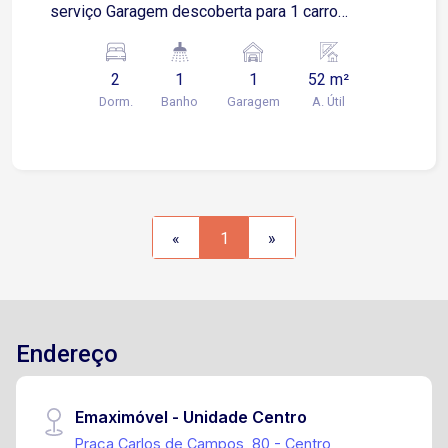
serviço Garagem descoberta para 1 carro
Apartamento CDHU 2º Andar Próx. ao Cemitério
Memorial Park no Jd. Tulipas.
2
1
1
52 m²
Dorm.
Banho
Garagem
A. Útil
«
1
»
Endereço
Emaximóvel - Unidade Centro
Praça Carlos de Campos, 80 - Centro,