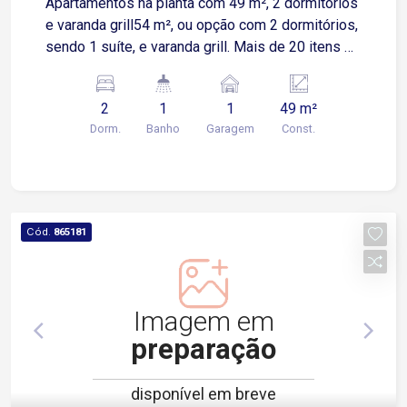
Apartamentos na planta com 49 m², 2 dormitórios
e varanda grill54 m², ou opção com 2 dormitórios,
sendo 1 suíte, e varanda grill. Mais de 20 itens de
lazer para toda a família em uma única torre. O
Alta Florada Residencial é um lançamento na
2
1
1
49 m²
Zona Leste de Sorocaba, localizado em uma
Dorm.
Banho
Garagem
Const.
região com alto potencial de valorização, próximo
à Marginal Dom Aguirre, com fácil acesso ao
centro da cidade e a diversos comércios e
serviços essenciais em seu entorno!
Cód.
865181
Imagem em
preparação
disponível em breve