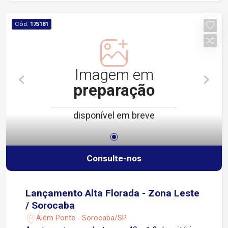
Lavanderia: Ambiente funcional e integrado,
otimizando o espaço. Garagem: Vaga com
Cód.
175181
segurança 24 horas, proporcionando
tranquilidade. Infraestrutura do Condomínio:
Lazer: Salão de festas disponível para eventos e
celebrações. Segurança: Condomínio com
Imagem em
segurança completa. Localização Privilegiada:
preparação
Situado em um dos bairros em expansão de
Sorocaba, o imóvel oferece fácil acesso a uma
disponível em breve
ampla rede de comércios, escolas e às principais
vias da cidade, facilitando o dia a dia e o
deslocamento. Este apartamento é a escolha
perfeita para quem valoriza conforto, segurança e
Consulte-nos
bem-estar em uma localização conveniente.
Lançamento Alta Florada - Zona Leste
/ Sorocaba
Além Ponte - Sorocaba/SP