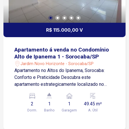
R$ 115.000,00 V
Apartamento á venda no Condomínio
Alto de Ipanema 1 - Sorocaba/SP
Jardim Novo Horizonte - Sorocaba/SP
Apartamento no Altos do Ipanema, Sorocaba:
Conforto e Praticidade Descubra este
apartamento estrategicamente localizado no
bairro Altos do Ipanema, em Sorocaba. Uma
opção ideal para quem busca qualidade de vida
2
1
1
49.45 m²
em um condomínio seguro e com infraestrutura
Dorm.
Banho
Garagem
A. Útil
completa. Destaques do Imóvel: Dormitórios:
Dois quartos iluminados. Sala: Espaçosa, ideal
para convivência e momentos de lazer. Cozinha e