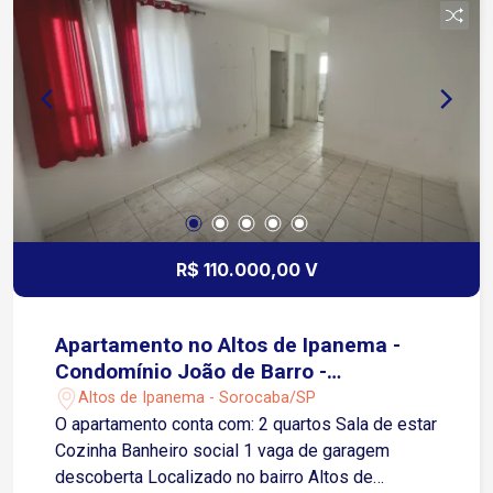
esse projeto pensado para valorizar seu
investimento.
R$ 110.000,00 V
Apartamento no Altos de Ipanema -
Condomínio João de Barro -
Sorocaba/SP
Altos de Ipanema - Sorocaba/SP
O apartamento conta com: 2 quartos Sala de estar
Cozinha Banheiro social 1 vaga de garagem
descoberta Localizado no bairro Altos de