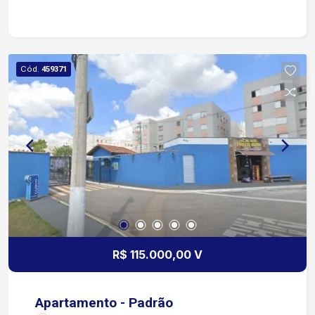
Linhares Com fácil acesso à Avenida Dr. Artur
Bernardes. Região com comércios, escolas,
supermercados e transporte público próximo
Ideal para quem deseja praticidade no dia a dia.
Cód.
459371
Entre em contato para mais informações ou
agendar uma visita!
R$ 115.000,00 V
Apartamento - Padrão