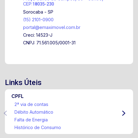
CEP:
18035-230
Sorocaba - SP
(15) 2101-0900
portal@emaximovel.com.br
Creci: 14523-J
CNPJ: 71.561.005/0001-31
Links Úteis
CPFL
2ª via de contas
Débito Automático
Falta de Energia
Histórico de Consumo