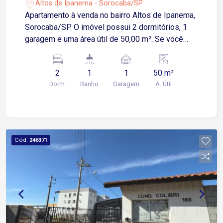
Altos de Ipanema - Sorocaba/SP
Apartamento à venda no bairro Altos de Ipanema,
Sorocaba/SP. O imóvel possui 2 dormitórios, 1
garagem e uma área útil de 50,00 m². Se você
estiver interessado em mais detalhes ou quiser
agendar uma visita, fique à vontade para
2
1
1
50 m²
perguntar!
Dorm.
Banho
Garagem
A. Útil
Cód.
246371