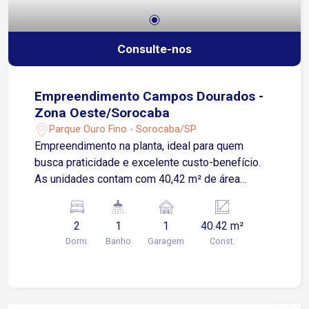
Consulte-nos
Empreendimento Campos Dourados -
Zona Oeste/Sorocaba
Parque Ouro Fino - Sorocaba/SP
Empreendimento na planta, ideal para quem
busca praticidade e excelente custo-benefício.
As unidades contam com 40,42 m² de área
construída, distribuídos em 2 dormitórios e 1
vaga de garagem. O projeto se enquadra no
2
1
1
40.42 m²
Programa Minha Casa Minha Vida (MCMV),
Dorm.
Banho
Garagem
Const.
oferecendo condições facilitadas de aquisição.
Além disso, o empreendimento disponibiliza
opções de plantas garden e unidades com
varanda, proporcionando mais conforto e