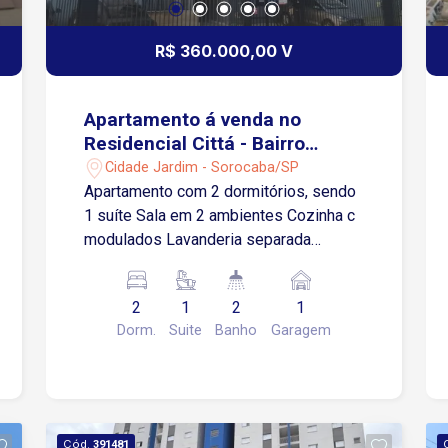
R$ 360.000,00 V
Apartamento á venda no
Residencial Cittá - Bairro
Cidade Jardim
Cidade Jardim - Sorocaba/SP
Apartamento com 2 dormitórios, sendo
1 suíte Sala em 2 ambientes Cozinha c
modulados Lavanderia separada
Banheiro com box e modulado Sacada
com vista ampla, livre Elevador 1 vaga
2
1
2
1
coberta
Dorm.
Suite
Banho
Garagem
Cód.
391481