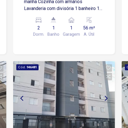
manhã Cozinha com armários
Lavanderia com divisória 1 banheiro 1
vaga coberta Possui área de lazer
completa Com piscina aquecida!
2
1
1
56 m²
Dorm.
Banho
Garagem
A. Útil
Cód.
946481