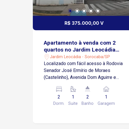
R$ 375.000,00 V
Apartamento à venda com 2
quartos no Jardim Leocádia
em Sorocaba/SP
Jardim Leocádia - Sorocaba/SP
Localizado com fácil acesso à Rodovia
Senador José Ermírio de Moraes
(Castelinho), Avenida Dom Aguirre e
Avenida Quinze de Agosto. Próximo às
faculdades Facens e UNIP, além de
2
1
2
1
escolas, supermercados, farmácias,
Dorm.
Suite
Banho
Garagem
restaurantes e diversos comércios e
serviços. Sobre o imóvel: 62 m² de área
privativa 2 Quartos, sendo 1 suíte Sala
para 2 ambientes Cozinha 2 banheiros