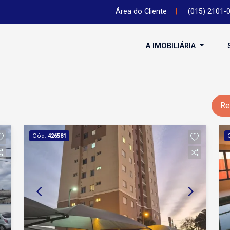
Área do Cliente
|
(015) 2101-
A IMOBILIÁRIA
Re
Cód.
426581