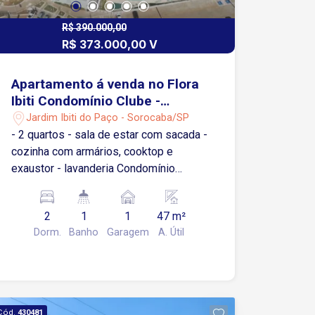
R$ 390.000,00
R$ 373.000,00 V
Apartamento á venda no Flora
Ibiti Condomínio Clube -
Sorocaba/SP
Jardim Ibiti do Paço - Sorocaba/SP
- 2 quartos - sala de estar com sacada -
cozinha com armários, cooktop e
exaustor - lavanderia Condomínio
completo, com excelente estrutura de
lazer e segurança: 2 elevadores por
2
1
1
47 m²
torre Piscinas adulto e infantil
Dorm.
Banho
Garagem
A. Útil
Academia Churrasqueiras com forno de
pizza Brinquedoteca e salão de jogos
Playground e quadra recreativa Salões
de festa (gourmet e social) Bicicletário,
Portaria com controle de acesso 24h
Cód.
430481