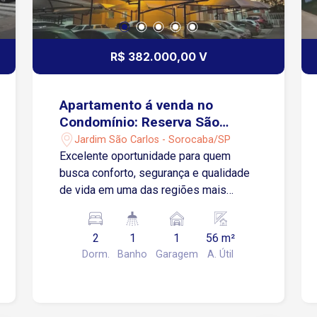
R$ 382.000,00 V
Apartamento á venda no
Condomínio: Reserva São
Carlos - Sorocba/SP
Jardim São Carlos - Sorocaba/SP
Excelente oportunidade para quem
busca conforto, segurança e qualidade
de vida em uma das regiões mais
valorizadas de Sorocaba! O
apartamento possui 56 m² de área
2
1
1
56 m²
privativa, distribuídos em: Piso em
Dorm.
Banho
Garagem
A. Útil
porcelanato em todos os ambientes O
Condomínio conta com uma completa
infraestrutura de lazer e segurança,
oferecendo piscina, playground, quadra