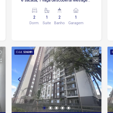
e sacada, 1 vaga descoberta Metragem
49,49 m². Condomínio possuí: Portaria
24 horas Elevador Lazer:salão de
2
1
2
1
festas Piscina Academia Espaçou
Dorm.
Suite
Banho
Garagem
gourmet Sauna Área de convivência
Playground Bicicletário Elevador para
Pcd acesso à academia
Cód.
536381