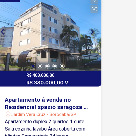
R$ 400.000,00
R$ 380.000,00 V
Apartamento á venda no
Residencial spazio saragoza -
Sorocaba/ SP.
Jardim Vera Cruz - Sorocaba/SP
Apartamento duplex 2 quartos 1 suíte
Sala cozinha lavabo Área coberta com