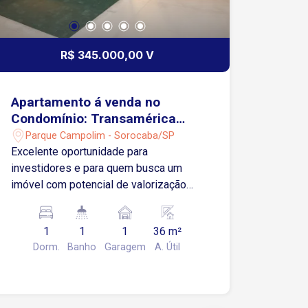
R$ 345.000,00 V
Apartamento á venda no
Condomínio: Transamérica
Executive Sorocaba.
Parque Campolim - Sorocaba/SP
Excelente oportunidade para
investidores e para quem busca um
imóvel com potencial de valorização
em uma das regiões mais estratégicas
de Sorocaba Flat localizado no
1
1
1
36 m²
Transamérica Executive Sorocaba, hotel
Dorm.
Banho
Garagem
A. Útil
reconhecido pela qualidade dos
serviços, excelente localização e alta
procura por hóspedes em viagens de
negócios, eventos, tratamentos