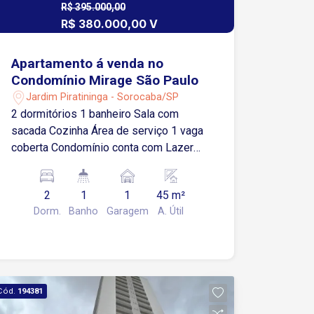
R$ 395.000,00
R$ 380.000,00 V
Apartamento á venda no
Condomínio Mirage São Paulo
Jardim Piratininga - Sorocaba/SP
2 dormitórios 1 banheiro Sala com
sacada Cozinha Área de serviço 1 vaga
coberta Condomínio conta com Lazer
completa: piscina, salão de festas,
brinquedoteca , academia. Entrega deve
2
1
1
45 m²
ocorrer em junho/26
Dorm.
Banho
Garagem
A. Útil
Cód.
194381