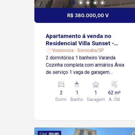
R$ 380.000,00 V
Apartamento á venda no
Residencial Villa Sunset -
Sorocaba/SP.
Vossoroca - Sorocaba/SP
2 dormitórios 1 banheiro Varanda
Cozinha completa com armários Área
de serviço 1 vaga de garagem
descoberta Área de lazer completa
com Salão de festas Churrasqueira
2
1
1
62 m²
Piscina Quadra Playground Portaria 24
Dorm.
Banho
Garagem
A. Útil
horas Prédio com 2 elevadores Portão
automático 1 minuto do shopping
Iguatemi Acesso à rodovia João Leme
e Campolim
Cód.
055481