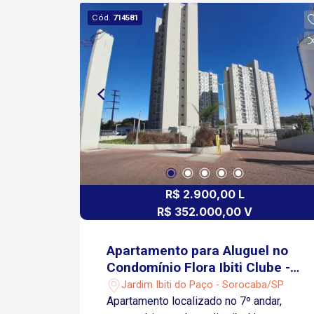
Área de serviço Armários planejados
Cód.
714581
Piso laminado 1 Vaga de garagem
coberta Condomínio: Portaria 24 horas
Piscina Adulto e Infantil Playground
Ideal para quem procura um
apartamento moderno, bem localizado
e com aproveitamento dos espaços,
perfeito para morar ou investir. Agende
sua visita e venha conhecer este
excelente imóvel!
R$ 2.900,00 L
R$ 352.000,00 V
Apartamento para Aluguel no
Condomínio Flora Ibiti Clube -
Sorocaba/SP
Jardim Ibiti do Paço - Sorocaba/SP
Apartamento localizado no 7º andar,