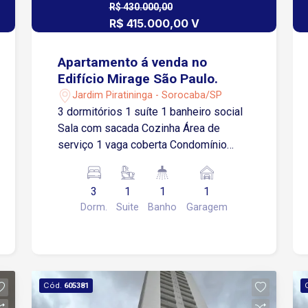
R$ 430.000,00
R$ 415.000,00 V
Apartamento á venda no
Edifício Mirage São Paulo.
Jardim Piratininga - Sorocaba/SP
3 dormitórios 1 suíte 1 banheiro social
Sala com sacada Cozinha Área de
serviço 1 vaga coberta Condomínio
conta com área de lazer completa:
piscina, salão de festas, brinquedoteca,
3
1
1
1
academia.
Dorm.
Suite
Banho
Garagem
Cód.
605381