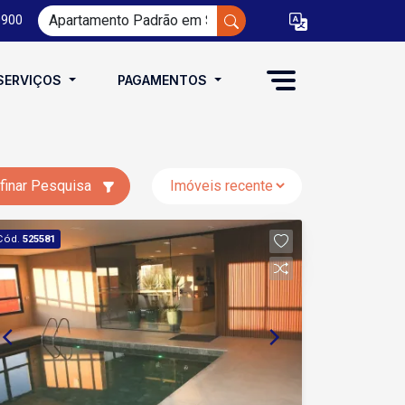
0900
SERVIÇOS
PAGAMENTOS
finar Pesquisa
Cód.
525581