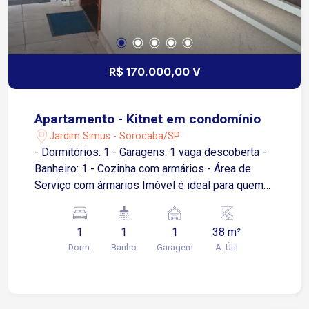
R$ 170.000,00 V
Apartamento - Kitnet em condomínio
Jardim Simus - Sorocaba/SP
- Dormitórios: 1 - Garagens: 1 vaga descoberta -
Banheiro: 1 - Cozinha com armários - Área de
Serviço com ármarios Imóvel é ideal para quem
busca praticidade e conforto em uma localização
tranquila. Com um dormitório, ele é perfeito para
1
1
1
38 m²
solteiros, casais ou investidores. A garagem
Dorm.
Banho
Garagem
A. Útil
oferece comodidade e segurança para seu
veículo. Se você está interessado em visitar ou
obter mais informações sobre o imóvel, não
hesite em entrar em contato!