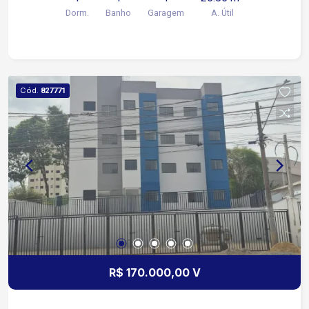
Dorm.
Banho
Garagem
A. Útil
Cód.
827771
R$ 170.000,00 V