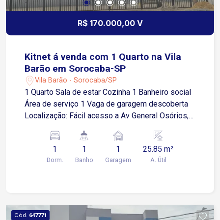
R$ 170.000,00 V
Kitnet á venda com 1 Quarto na Vila
Barão em Sorocaba-SP
Vila Barão - Sorocaba/SP
1 Quarto Sala de estar Cozinha 1 Banheiro social
Área de serviço 1 Vaga de garagem descoberta
Localização: Fácil acesso a Av General Osórios,
próximo a supermercados, restaurantes e
comércios em geral.
1
1
1
25.85 m²
Dorm.
Banho
Garagem
A. Útil
Cód.
647771