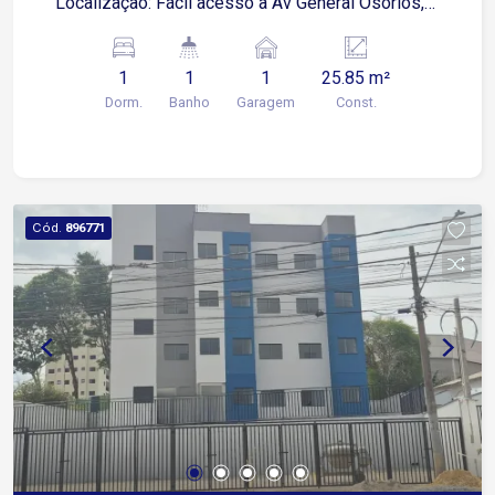
Localização: Fácil acesso a Av General Osórios,
próximo a supermercados, restaurantes e
comércios em geral.
1
1
1
25.85 m²
Dorm.
Banho
Garagem
Const.
Cód.
896771