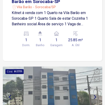
Barão em Sorocaba-SP
Vila Barão - Sorocaba/SP
Kitnet á venda com 1 Quarto na Vila Barão em
Sorocaba-SP 1 Quarto Sala de estar Cozinha 1
Banheiro social Área de serviço 1 Vaga de
garagem descoberta Localização: Fácil acesso a
Av General Osórios, próximo a supermercados,
1
1
1
25.85 m²
restaurantes e comércios em geral.
Dorm.
Banho
Garagem
A. Útil
Cód.
917771