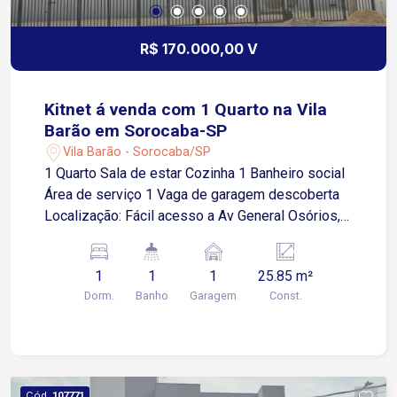
R$ 170.000,00 V
Kitnet á venda com 1 Quarto na Vila
Barão em Sorocaba-SP
Vila Barão - Sorocaba/SP
1 Quarto Sala de estar Cozinha 1 Banheiro social
Área de serviço 1 Vaga de garagem descoberta
Localização: Fácil acesso a Av General Osórios,
próximo a supermercados, restaurantes e
comércios em geral.
1
1
1
25.85 m²
Dorm.
Banho
Garagem
Const.
Cód.
107771