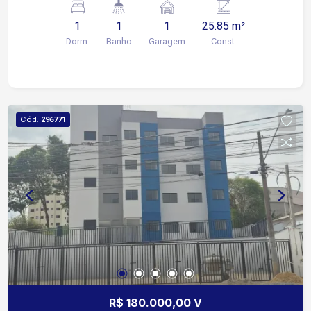
comércios em geral.
1
1
1
25.85 m²
Dorm.
Banho
Garagem
Const.
Cód.
296771
R$ 180.000,00 V