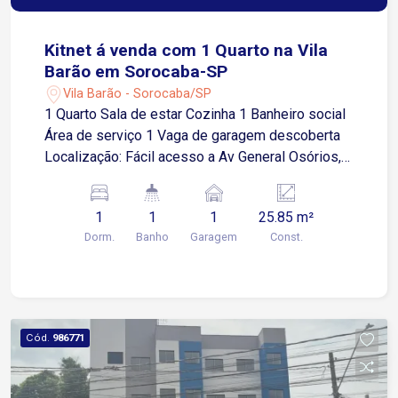
Kitnet á venda com 1 Quarto na Vila
Barão em Sorocaba-SP
Vila Barão - Sorocaba/SP
1 Quarto Sala de estar Cozinha 1 Banheiro social
Área de serviço 1 Vaga de garagem descoberta
Localização: Fácil acesso a Av General Osórios,
próximo a supermercados, restaurantes e
comércios em geral.
1
1
1
25.85 m²
Dorm.
Banho
Garagem
Const.
Cód.
986771