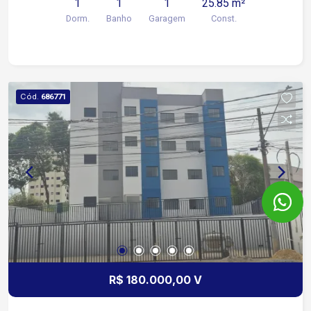
1
1
1
25.85 m²
Dorm.
Banho
Garagem
Const.
Cód.
686771
R$ 180.000,00 V