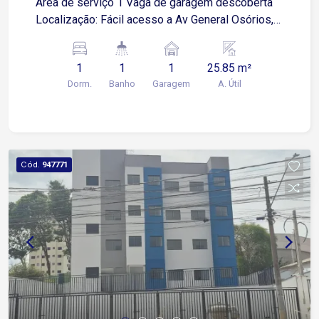
Área de serviço 1 Vaga de garagem descoberta
Localização: Fácil acesso a Av General Osórios,
próximo a supermercados, restaurantes e
comércios em geral.
1
1
1
25.85 m²
Dorm.
Banho
Garagem
A. Útil
Cód.
947771