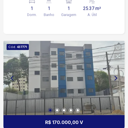
comércios em geral.
1
1
1
25.37 m²
Dorm.
Banho
Garagem
A. Útil
Cód.
437771
R$ 170.000,00 V