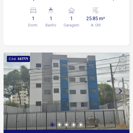
próximo a supermercados, restaurantes e
comércios em geral.
1
1
1
25.85 m²
Dorm.
Banho
Garagem
A. Útil
Cód.
347771