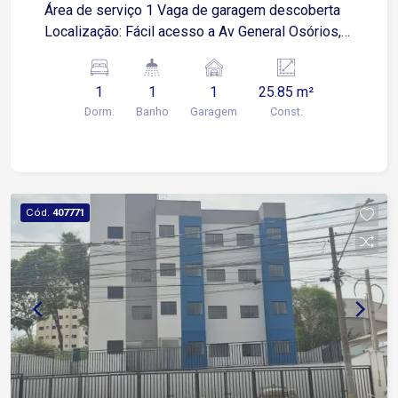
Área de serviço 1 Vaga de garagem descoberta
Localização: Fácil acesso a Av General Osórios,
próximo a supermercados, restaurantes e
comércios em geral.
1
1
1
25.85 m²
Dorm.
Banho
Garagem
Const.
Cód.
407771