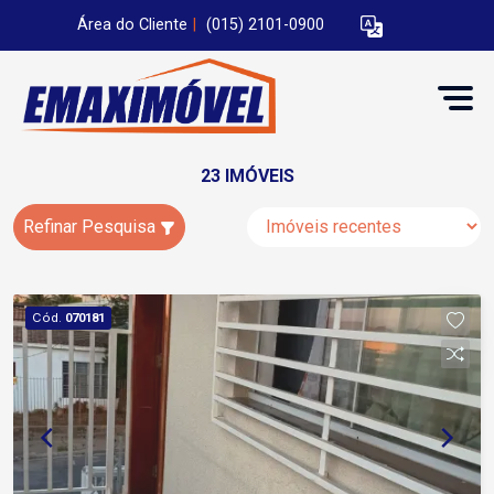
Área do Cliente
|
(015) 2101-0900
23 IMÓVEIS
Refinar Pesquisa
Cód.
070181