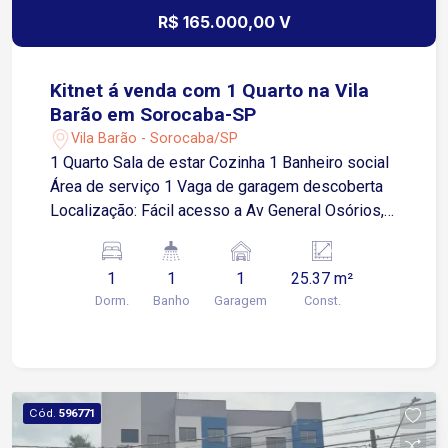
R$ 165.000,00 V
Kitnet á venda com 1 Quarto na Vila
Barão em Sorocaba-SP
Vila Barão - Sorocaba/SP
1 Quarto Sala de estar Cozinha 1 Banheiro social
Área de serviço 1 Vaga de garagem descoberta
Localização: Fácil acesso a Av General Osórios,
próximo a supermercados, restaurantes e
comércios em geral.
1
1
1
25.37 m²
Dorm.
Banho
Garagem
Const.
Cód.
596771