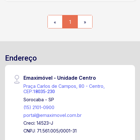
Charuri Próximo a Supermercado, Escola,
Farmácia entre outros comércios locais.
«
1
»
Endereço
Emaximóvel - Unidade Centro
Praça Carlos de Campos, 80 - Centro,
CEP:
18035-230
Sorocaba - SP
(15) 2101-0900
portal@emaximovel.com.br
Creci: 14523-J
CNPJ: 71.561.005/0001-31