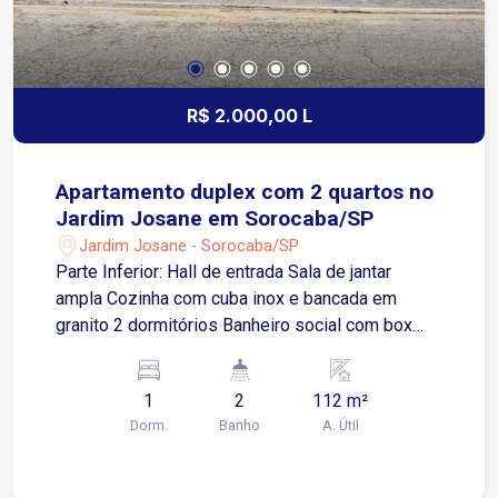
R$ 2.000,00 L
Apartamento duplex com 2 quartos no
Jardim Josane em Sorocaba/SP
Jardim Josane - Sorocaba/SP
Parte Inferior: Hall de entrada Sala de jantar
ampla Cozinha com cuba inox e bancada em
granito 2 dormitórios Banheiro social com box
Parte Superior: Hall de entrada Sala de estar
Lavanderia Banheiro social com box Área total:
1
2
112 m²
112 m² Acesso com grade retrátil (facilidade para
Dorm.
Banho
A. Útil
mudança) Não possui vaga de garagem Fácil
acesso a Estrada Dom José Melhado Campos,
Avenida Três de Março e Rodovia Doutor Celso