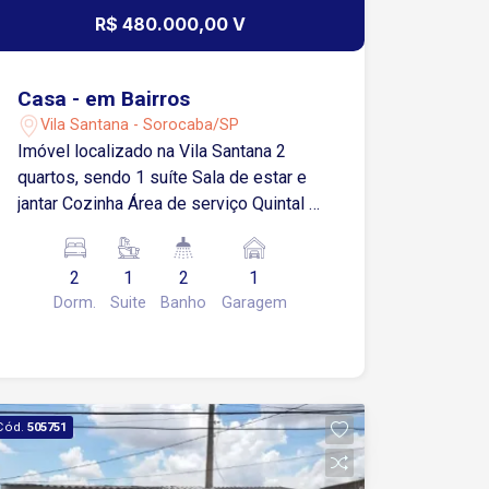
R$ 480.000,00 V
Casa - em Bairros
Vila Santana - Sorocaba/SP
Imóvel localizado na Vila Santana 2
quartos, sendo 1 suíte Sala de estar e
jantar Cozinha Área de serviço Quintal 2
banheiros sociais Edícula nos fundos
com 1 quarto 1 vaga de garagem
2
1
2
1
coberta
Dorm.
Suite
Banho
Garagem
Cód.
505751