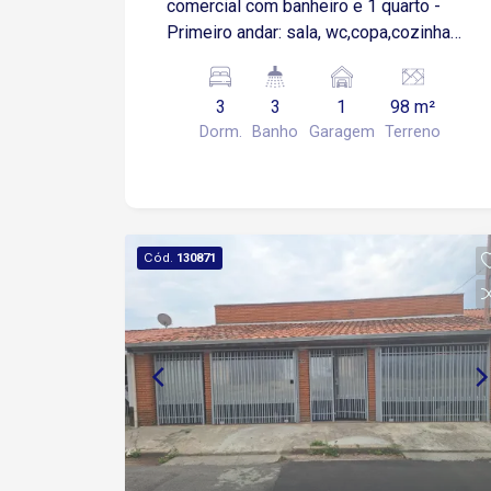
comercial com banheiro e 1 quarto -
Primeiro andar: sala, wc,copa,cozinha
com armários, lavanderia. - Segundo
andar: 2 quartos, wc,quarto, 3º quarto ou
3
3
1
98 m²
escritório, área de luz.
Dorm.
Banho
Garagem
Terreno
Cód.
130871