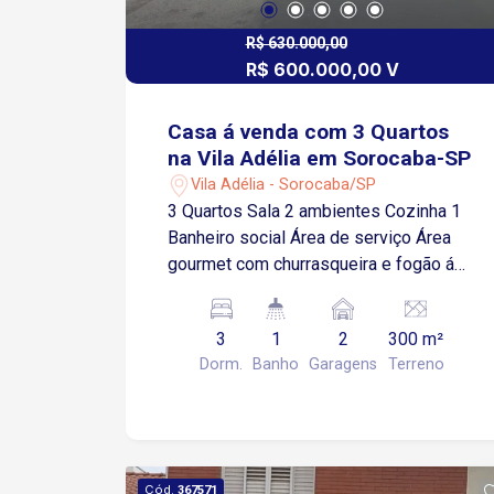
R$ 630.000,00
R$ 600.000,00 V
Casa á venda com 3 Quartos
na Vila Adélia em Sorocaba-SP
Vila Adélia - Sorocaba/SP
3 Quartos Sala 2 ambientes Cozinha 1
Banheiro social Área de serviço Área
gourmet com churrasqueira e fogão á
lenha Amplo quintal Piscina 2 Vagas de
garagens cobertas Localização: Fácil
3
1
2
300 m²
acesso ao centro, próximo de
Dorm.
Banho
Garagens
Terreno
supermercados, escolas, academias,
farmácias e comércios em geral.
Cód.
367571