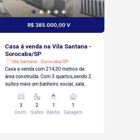
R$ 385.000,00 V
Casa á venda na Vila Santana -
Sorocaba/SP
Vila Santana - Sorocaba/SP
Casa a venda com 214,30 metros de
área construída. Com 3 quartos,sendo 2
suítes mais um banheiro social, sala
dois ambientes, cozinha ampla ,
lavanderia coberta, quintal, garagem
3
2
1
1
coberta para 1 carro. Localização
Dorm.
Suítes
Banho
Garagem
privilegiada! Bairro muito calmo, rua
tranquila, e próximo aos principais
acessos da cidade