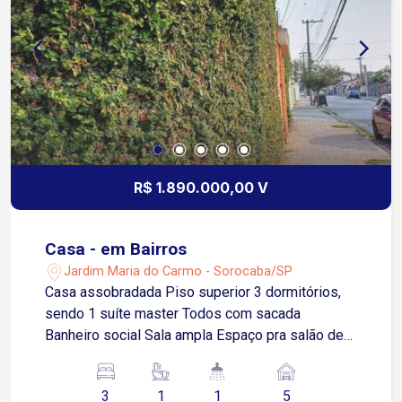
R$ 1.890.000,00 V
Casa - em Bairros
Jardim Maria do Carmo - Sorocaba/SP
Casa assobradada Piso superior 3 dormitórios,
sendo 1 suíte master Todos com sacada
Banheiro social Sala ampla Espaço pra salão de
jogos Piso inferior Sala de pé direito duplo Com
lareira Com hall de entrada Escritório Sala ampla
3
1
1
5
com 2 ambientes Lavabo Cozinha ampla com