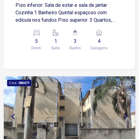
Piso inferior: Sala de estar e sala de jantar
Cozinha 1 Banheiro Quintal espaçoso com
edícula nos fundos Piso superior: 3 Quartos,
sendo 1 suíte Edícula (casa nos fundos): Sala de
estar Cozinha 2 Quartos 1 Banheiro Lavanderia
5
1
3
4
Localização: Excelente localização, próximo ao
Dorm.
Suite
Banho
Garagens
Jardim Santa Rosália, com fácil acesso à Avenida
José Joaquim de Lacerda e Avenida Dom
Aguirre. Região com ampla infraestrutura, próxima
a supermercados, farmácias, escolas e diversos
comércios.
Cód.
080471