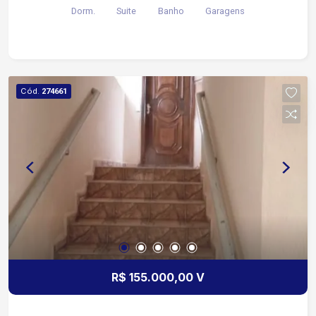
Dorm.
Suite
Banho
Garagens
modulados Lavanderia coberta Corredor nas
laterais, varanda 5 vagas, sendo 3 cobertas
Piscina Jardim e quintal amplo
Cód.
274661
R$ 155.000,00 V