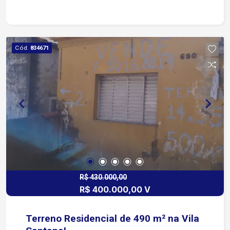
superior Duas áreas de serviço: uma interna e
uma externa 2 vagas de garagem descobertas A
apenas 1 minuto da Avenida José Joaquim
Lacerda, com fácil acesso ao comércio local 5
Cód.
834671
minutos da Avenida Pereira da Silva 6 minutos da
Avenida Dom Aguirre e da Itavuvu Condomínio
com completa infraestrutura de lazer e segurança
Portaria 24 horas Piscina Quadra esportiva Salão
de festas Playground Espaço gourmet Áreas
verdes e rampas de acesso
R$ 430.000,00
R$ 400.000,00 V
Terreno Residencial de 490 m² na Vila