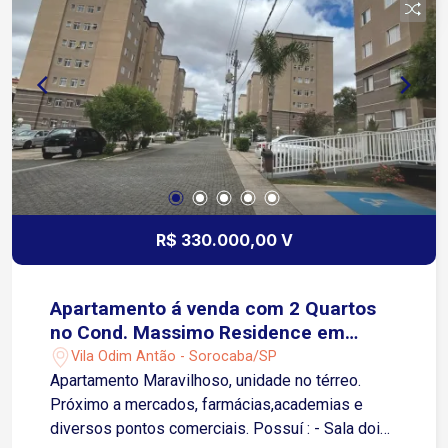
R$ 330.000,00 V
Apartamento á venda com 2 Quartos
no Cond. Massimo Residence em
Sorocaba-SP
Vila Odim Antão - Sorocaba/SP
Apartamento Maravilhoso, unidade no térreo.
Próximo a mercados, farmácias,academias e
diversos pontos comerciais. Possuí : - Sala dois