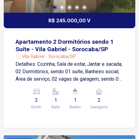
R$ 245.000,00 V
Apartamento 2 Dormitórios sendo 1
Suíte - Vila Gabriel - Sorocaba/SP
Vila Gabriel - Sorocaba/SP
Detalhes: Cozinha; Sala de estar, Jantar e sacada;
02 Dormitórios, sendo 01 suíte; Banheiro social;
Área de serviço; 02 vagas de garagem, sendo 01
coberta; Imóvel para locação em excelente
localização, bairro Vila Gabriel, com fácil acesso
2
1
1
2
às principais vias da cidade. A apenas 3 a 5
Dorm.
Suite
Banho
Garagens
minutos da Av. Dr. Artur Bernardes e cerca de 8 a
12 minutos da Marginal Dom Aguirre / SP-075,
com ligação rápida à Rodovia Castelo Branco. O
Centro de Sorocaba fica a aproximadamente 12 a
15 minutos de carro. Região com comércio local,