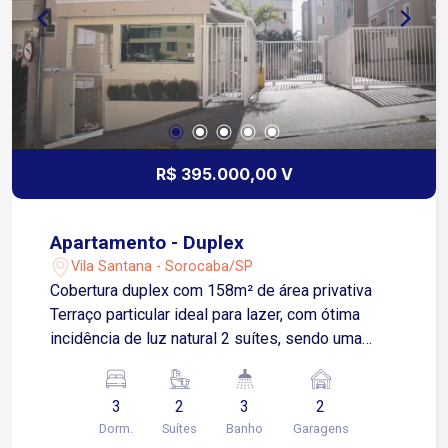
R$ 395.000,00 V
Apartamento - Duplex
Vila Santana - Sorocaba/SP
Cobertura duplex com 158m² de área privativa
Terraço particular ideal para lazer, com ótima
incidência de luz natural 2 suítes, sendo uma
suíte master com excelente metragem e
privacidade 1 quarto adicional, ideal para
3
2
3
2
hóspedes, home office ou sala de apoio Cozinha
Dorm.
Suítes
Banho
Garagens
ampla Sala de estar integrada ao ambiente