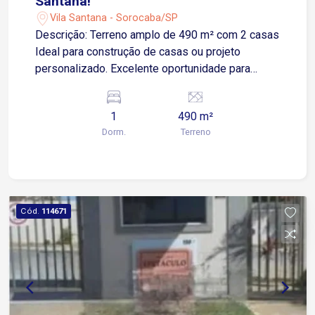
Santana!
Vila Santana - Sorocaba/SP
Descrição: Terreno amplo de 490 m² com 2 casas
Ideal para construção de casas ou projeto
personalizado. Excelente oportunidade para
quem busca investir ou construir em uma região
valorizada. Localização: Próximo à Av. Dom
1
490 m²
Aguirre e Av. José Joaquim de Lacerda Fácil
Dorm.
Terreno
acesso a mercados, comércios e diversos
serviços
Cód.
114671