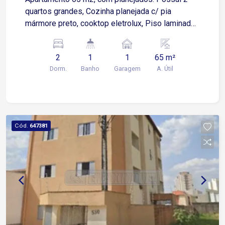
quartos grandes, Cozinha planejada c/ pia
mármore preto, cooktop eletrolux, Piso laminado.
Ao lado do mercado distrital prox. centro, av.
Itavuvu/Ipanema Rua tranquila
2
1
1
65 m²
Dorm.
Banho
Garagem
A. Útil
Cód.
647381