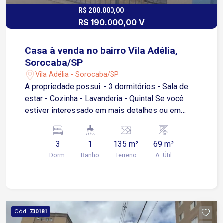
R$ 200.000,00
R$ 190.000,00 V
Casa à venda no bairro Vila Adélia,
Sorocaba/SP
Vila Adélia - Sorocaba/SP
A propriedade possui: - 3 dormitórios - Sala de
estar - Cozinha - Lavanderia - Quintal Se você
estiver interessado em mais detalhes ou em
agendar uma visita, fique à vontade para
perguntar!
3
1
135 m²
69 m²
Dorm.
Banho
Terreno
A. Útil
Cód.
730181