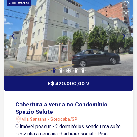
Cód.
697181
escolas, supermercados, farmácias e transporte
público próximos, oferecendo praticidade e
mobilidade no dia a dia. Entre em contato e
agende uma visita!
R$ 420.000,00 V
Cobertura á venda no Condomínio
Spazio Salute
Vila Santana - Sorocaba/SP
O imóvel possuí: - 2 dormitórios sendo uma suíte
- cozinha americana -banheiro social - Piso