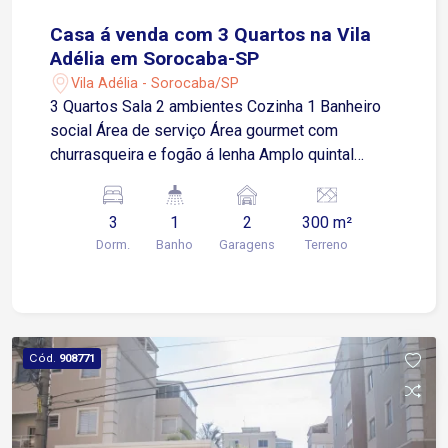
Casa á venda com 3 Quartos na Vila
Adélia em Sorocaba-SP
Vila Adélia - Sorocaba/SP
3 Quartos Sala 2 ambientes Cozinha 1 Banheiro
social Área de serviço Área gourmet com
churrasqueira e fogão á lenha Amplo quintal
Piscina 2 Vagas de garagens cobertas
Localização: Fácil acesso ao centro, próximo de
3
1
2
300 m²
supermercados, escolas, academias, farmácias e
Dorm.
Banho
Garagens
Terreno
comércios em geral.
Cód.
908771