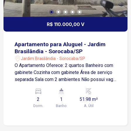
R$ 110.000,00 V
Apartamento para Aluguel - Jardim
Brasilândia - Sorocaba/SP
Jardim Brasilândia - Sorocaba/SP
O Apartamento Oferece: 2 quartos Banheiro com
gabinete Cozinha com gabinete Área de serviço
separada Sala com 2 ambientes Não possui vaga
de garagem Não possui portaria Localização
Estratégica: Situado no Jardim Brasilândia, o
2
1
51.98 m²
apartamento está a poucos metros da Avenida
Dorm.
Banho
A. Útil
José Joaquim Lacerda e da Rua Paes de
Linhares Com fácil acesso à Avenida Dr. Artur
Bernardes. Região com comércios, escolas,
supermercados e transporte público próximo