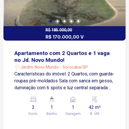
R$ 185.000,00
R$ 170.000,00 V
Apartamento com 2 Quartos e 1 vaga
no Jd. Novo Mundo!
Jardim Novo Mundo - Sorocaba/SP
Características do imóvel: 2 Quartos, com guarda-
roupas pré-moldados Sala com sanca em gesso,
iluminação com 6 spots e luz central separada
Cozinha americana Banheiro com box blindex 1
vaga de garagem Lazer e segurança: Espaço
2
1
1
42 m²
gourmet Estação de ginástica Salão de festas
Dorm.
Banho
Garagem
A. Útil
Playground Portaria diurna presencial e portaria
eletrônica noturna Localização: Fácil acesso à