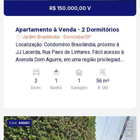
R$ 150.000,00 V
Apartamento à Venda - 2 Dormitórios
Jardim Brasilândia - Sorocaba/SP
Localização: Condomínio Brasilândia, próximo à
JJ Lacerda, Rua Paes de Linhares. Fácil acesso à
Avenida Dom Aguirre, em uma região privilegiada
de Sorocaba/SP. 2 dormitórios Sala ampla
Cozinha funcional Banheiro 1 vaga de garagem
2
1
1
56 m²
Condomínio bem localizado. Ideal para quem
Dorm.
Banho
Garagem
A. Útil
busca morar em uma área valorizada da cidade.
Interessados, entre em contato para mais
informações e agende uma visita.
Cód.
646661