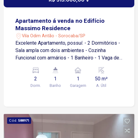
Apartamento á venda no Edifício
Massimo Residence
Vila Odim Antão - Sorocaba/SP
Excelente Apartamento, possuí: - 2 Dormitórios -
Sala ampla com dois ambientes - Cozinha
Funcional com armários - 1 Banheiro - 1 Vaga de
garagem descoberta Condomínio com portaria 24
hrs, piscina adulto e infantil, quadra
2
1
1
50 m²
poliesportiva,churrasqueira,salão de festas.
Dorm.
Banho
Garagem
A. Útil
Cód.
588971