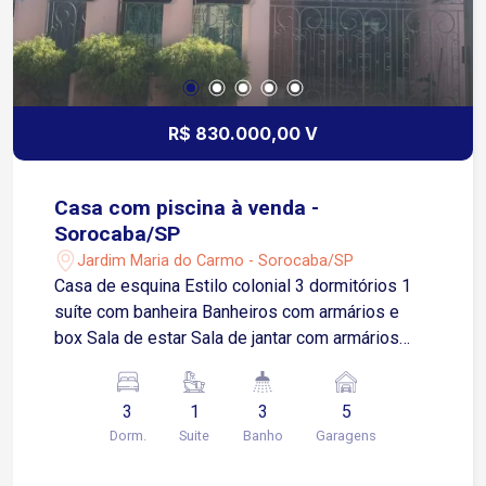
R$ 830.000,00 V
Casa com piscina à venda -
Sorocaba/SP
Jardim Maria do Carmo - Sorocaba/SP
Casa de esquina Estilo colonial 3 dormitórios 1
suíte com banheira Banheiros com armários e
box Sala de estar Sala de jantar com armários
Saleta de leitura com armários Ar condicionado
nos quartos Área de serviço Quarto extra e mais
3
1
3
5
um banheiro na área de serviço Área gourmet
Dorm.
Suite
Banho
Garagens
com churrasqueira e forno de pizza Piscina 2
garagens para 2 e 3 carros