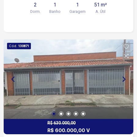
2
1
1
51 m²
Parque infantil Quadra
Dorm.
Banho
Garagem
A. Útil
Cód.
130871
R$ 630.000,00
R$ 600.000,00 V