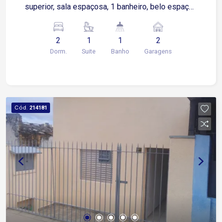
superior, sala espaçosa, 1 banheiro, belo espaço
gourmet com varanda. - 2 vagas de garagem
descobertas Área de lazer com piscina, quadra
2
1
1
2
poliesportiva, salão de festa, playground, espaço
Dorm.
Suite
Banho
Garagens
para leitura, prédio sem elevador.
Cód.
214181