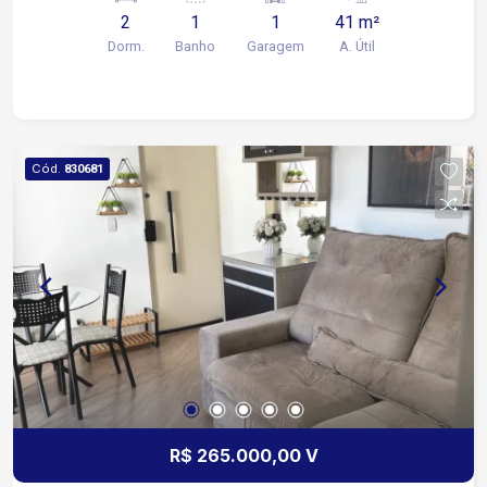
2
1
1
41 m²
Dorm.
Banho
Garagem
A. Útil
Cód.
830681
R$ 265.000,00 V