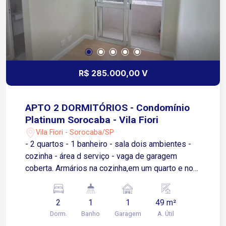
churrascos memoráveis com quem você ama. O
Condomínio Vila Grimaldi oferece toda a
segurança e tranquilidade que você e sua família
merecem. É a oportunidade ideal para quem
busca qualidade de vida em uma região
valorizada de Sorocaba
R$ 285.000,00 V
APTO 2 DORMITÓRIOS - Condomínio
Platinum Sorocaba - Vila Fiori
Vila Fiori - Sorocaba/SP
- 2 quartos - 1 banheiro - sala dois ambientes -
cozinha - área d serviço - vaga de garagem
coberta. Armários na cozinha,em um quarto e no
banheiro,; Box no banheiro; Apartamento possuií:
fechadura eletrônica, iluminação completa, sanca
2
1
1
49 m²
de gesso na sala. Área de lazer no condomínio:
Dorm.
Banho
Garagem
A. Útil
piscina/churrasqueira completa/salão de