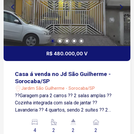
R$ 480.000,00 V
Casa á venda no Jd São Guilherme -
Sorocaba/SP
Jardim São Guilherme - Sorocaba/SP
??Garagem para 2 carros ?? 2 salas amplas ??
Cozinha integrada com sala de jantar ??
Lavanderia ?? 4 quartos, sendo 2 suítes ?? 2
banheiros sociais ?? Churrasqueira ?? Fogão a
lenha ?? Forno de pizza ?? Espaço mobiliado e
4
2
2
2
pronto para receber amigos e família