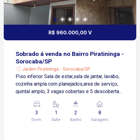
R$ 960.000,00 V
Sobrado á venda no Bairro Piratininga -
Sorocaba/SP
Jardim Piratininga - Sorocaba/SP
Piso inferior Sala de estar,sala de jantar, lavabo,
cozinha ampla com planejados,area de serviço,
quintal amplo, 3 vagas cobertas e 5 descobertas
Piso superior: 3 quartos sendo 1 suíte com
closet, varanda e hidro e wc social
3
1
2
8
Dorm.
Suite
Banho
Garagens