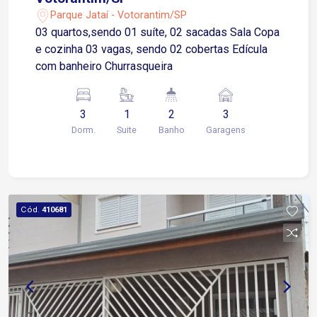
Parque Jataí - Votorantim/SP
03 quartos,sendo 01 suíte, 02 sacadas Sala Copa
e cozinha 03 vagas, sendo 02 cobertas Edícula
com banheiro Churrasqueira
3
1
2
3
Dorm.
Suite
Banho
Garagens
Cód.
410681