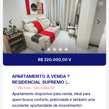
garantindo um excelente retorno sobre o
investimento
R$ 320.000,00 V
APARTAMENTO À VENDA ?
RESIDENCIAL SUPREMO |
SOROCABA/SP | VILA FIORE
Vila Fiori - Sorocaba/SP
Apartamento disponível para venda, ideal para
quem busca conforto, praticidade e também uma
excelente oportunidade de investimento!