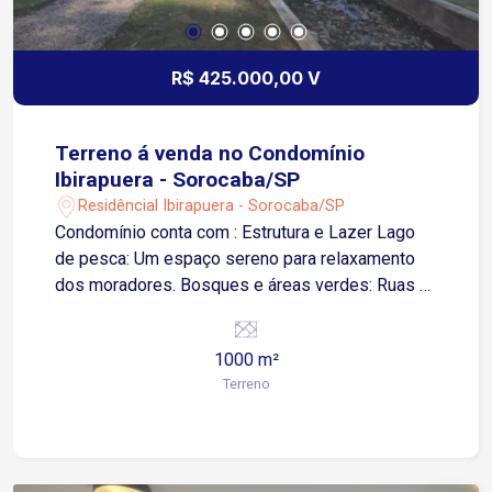
R$ 425.000,00 V
Terreno á venda no Condomínio
Ibirapuera - Sorocaba/SP
Residêncial Ibirapuera - Sorocaba/SP
Condomínio conta com : Estrutura e Lazer Lago
de pesca: Um espaço sereno para relaxamento
dos moradores. Bosques e áreas verdes: Ruas e
espaços arborizados com rica vegetação nativa.
Ambiente privativo: Baixa densidade populacional
1000 m²
devido ao número reduzido de terrenos.
Terreno
Segurança Portaria 24 horas: Controle de acesso
rigoroso e monitoramento contínuo. Vigilância:
Rondas e segurança interna especializada para
garantir a tranquilidade dos moradores. Perfil dos