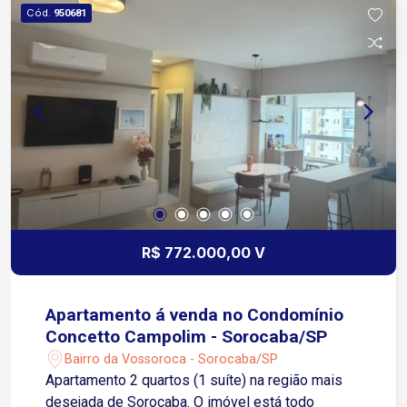
Imóveis Casas de alto padrão: Mansões e
Cód.
950681
residências modernas com projetos
arquitetônicos exclusivos.
R$ 772.000,00 V
Apartamento á venda no Condomínio
Concetto Campolim - Sorocaba/SP
Bairro da Vossoroca - Sorocaba/SP
Apartamento 2 quartos (1 suíte) na região mais
desejada de Sorocaba. O imóvel está todo