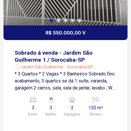
R$ 550.000,00 V
Sobrado á venda - Jardim São
Guilherme 1 / Sorocaba-SP
Jardim São Guilherme - Sorocaba/SP
* 3 Quartos * 2 Vagas * 3 Banheiros Sobrado fino
acabamento, 3 quartos se dá 1 suíte, varanda,
garagem 2 carros, sala, sala de jantar, lavabo , WC
social, cozinha, lavanderia, depósito, escritório,
gourmet, alarme , cerca elétrica, câmera, portão
3
3
2
130 m²
automático.
Dorm.
Banho
Garagens
Terreno