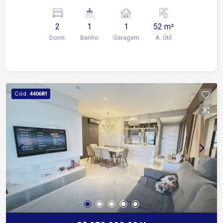
Detalhes do imóvel: 2 Quartos (quarto casal com
armário planejado completo) Sala aconchegante
2
1
1
52 m²
com painel planejado Cozinha com armário
Dorm.
Banho
Garagem
A. Útil
planejado 1 Banheiro com Box e armário
planejado Lavanderia com armário planejado e
cabideiro 1 vaga de garagem para carro e moto
Condomínio completo com lazer e segurança:
Churrasqueira Salão de festas Playground
Cód.
440681
Piscina adulto e infantil Mercadinho Portaria 24h
Segurança 24h Excelente opção para morar ou
investir com segurança e comodidade!