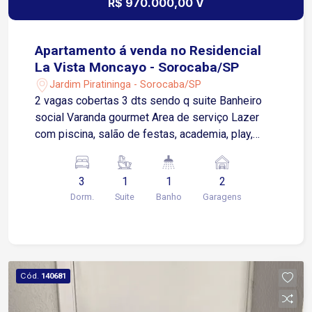
R$ 970.000,00 V
Apartamento á venda no Residencial
La Vista Moncayo - Sorocaba/SP
Jardim Piratininga - Sorocaba/SP
2 vagas cobertas 3 dts sendo q suite Banheiro
social Varanda gourmet Area de serviço Lazer
com piscina, salão de festas, academia, play,
espaço kids
3
1
1
2
Dorm.
Suite
Banho
Garagens
Cód.
140681