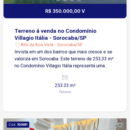
R$ 350.000,00 V
Terreno á venda no Condomínio
Villagio Itália - Sorocaba/SP
Alto da Boa Vista - Sorocaba/SP
Invista em um dos bairros que mais cresce e se
valoriza em Sorocaba. Este terreno de 253,33 m²
no Condomínio Villagio Itália representa uma
escolha sólida tanto para moradia quanto para
patrimônio. O Alto da Boa Vista consolidou-se
253.33 m²
como um polo de alta valorização, impulsionado
Terreno
pela infraestrutura em constante
desenvolvimento e pela proximidade com
instituições de ensino como FACENS e UNESP,
além do Parque Chico Mendes. Com topografia
plana, o lote facilita a execução imediata de
Cód.
350681
obras, otimizando custos de fundação e