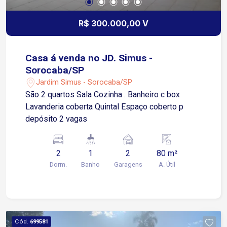
R$ 300.000,00 V
Casa á venda no JD. Simus -
Sorocaba/SP
Jardim Simus - Sorocaba/SP
São 2 quartos Sala Cozinha . Banheiro c box
Lavanderia coberta Quintal Espaço coberto p
depósito 2 vagas
2
1
2
80 m²
Dorm.
Banho
Garagens
A. Útil
Cód.
699581