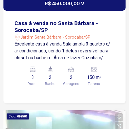
R$ 450.000,00 V
Casa á venda no Santa Bárbara -
Sorocaba/SP
Jardim Santa Bárbara - Sorocaba/SP
Excelente casa à venda Sala ampla 3 quartos c/
ar condicionado, sendo 1 deles reversível para
closet ou banheiro. Área de lazer Cozinha c/
armário 1 banheiro Garagem p/ 2 carros, coberta
c/ portão automatizado Quintal c/ lavanderia,
3
2
2
150 m²
despensa e 1 banheiro.
Dorm.
Banho
Garagens
Terreno
Cód.
099581