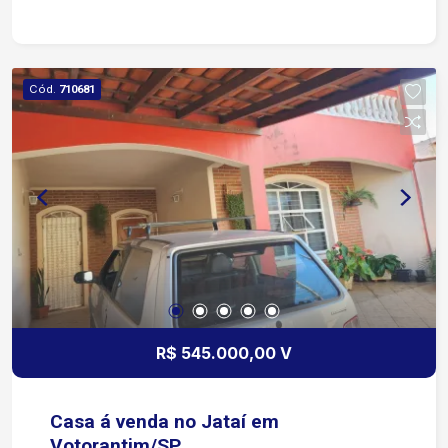
festas/mercadinho.
Cód.
710681
R$ 545.000,00 V
Casa á venda no Jataí em
Votorantim/SP