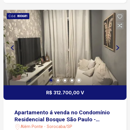
Cód.
800681
R$ 312.700,00 V
Apartamento á venda no Condomínio
Residencial Bosque São Paulo -
Sorocaba/SP
Além Ponte - Sorocaba/SP