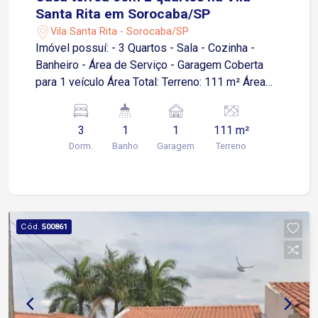
Santa Rita em Sorocaba/SP
Vila Santa Rita - Sorocaba/SP
Imóvel possuí: - 3 Quartos - Sala - Cozinha -
Banheiro - Área de Serviço - Garagem Coberta
para 1 veículo Área Total: Terreno: 111 m² Área
Construída: 104 m² Construção: Imóvel com lage,
garantindo maior durabilidade e isolamento
3
1
1
111 m²
térmico. Esta casa oferece uma excelente
Dorm.
Banho
Garagem
Terreno
oportunidade para quem busca um imóvel bem
localizado, tanto para residir quanto para
estabelecer um comércio. Com espaços amplos
e bem distribuídos, é perfeita para acomodar sua
família com conforto e praticidade. Não perca
Cód.
500861
essa oportunidade! Agende uma visita e conheça
o seu novo lar.