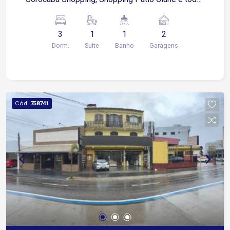
região central. Cozinha; Sala de estar; Sala de
jantar; 03 Dormitórios, sendo 1 suíte; Banheiro
3
1
1
2
social; Área de serviço; 02 Vagas de garagem
Dorm.
Suite
Banho
Garagens
coberta; Ao lado uma incrível área de lazer com
piscina, churrasqueira, forno de pizza, cozinha,
banheiro e amplo salão de festas. Capacidade
para 10 carros no estacionamento
Cód.
758741