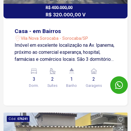
R$ 400.000,00
R$ 320.000,00 V
Casa - em Bairros
Vila Nova Sorocaba - Sorocaba/SP
Imóvel em excelente localização na Av. Ipanema,
próximo ao comercial esperança, hospital,
farmácias e comércios locais. São 3 dormitórios,
sendo 2 suítes com gabinete e 1 com ar
condicionado, sala, cozinha com gabinete,
3
2
1
2
banheiro social com gabinete, área de serviço e
Dorm.
Suítes
Banho
Garagens
garagem coberta para 2 carros. Proprietária
estuda negociações e aceita locação residencial.
Cód.
076241