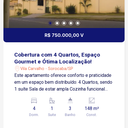
R$ 750.000,00 V
Cobertura com 4 Quartos, Espaço
Gourmet e Ótima Localização!
Vila Carvalho - Sorocaba/SP
Este apartamento oferece conforto e praticidade
em um espaço bem distribuído: 4 Quartos, sendo
1 suíte Sala de estar ampla Cozinha funcional
Área de serviço Banheiro social Cobertura com
linda vista e espaço gourmet, ideal para receber
4
1
3
148 m²
amigos e familiares Condomínio: Playground
Dorm.
Suite
Banho
Const.
Churrasqueira Portaria em horário comercial
Localização privilegiada: Próximo a pontos