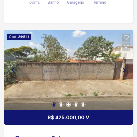
Dorm.
Banho
Garagens
Terreno
Cód.
244541
R$ 425.000,00 V