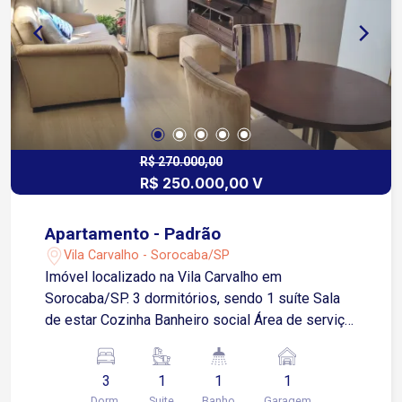
escolas, farmácias e serviços essenciais
Condomínio Residencial Chácara Sônia com
ambiente tranquilo e organizado Boa opção para
quem busca segurança e qualidade de vida!
R$ 270.000,00
R$ 250.000,00 V
Apartamento - Padrão
Vila Carvalho - Sorocaba/SP
Imóvel localizado na Vila Carvalho em
Sorocaba/SP. 3 dormitórios, sendo 1 suíte Sala
de estar Cozinha Banheiro social Área de serviço
1 vaga de garagem descoberta Linha de ônibus
na porta, 10min do centro, supermercados
3
1
1
1
próximos Próximo de avenidas itavuvu e ipanema
Dorm.
Suite
Banho
Garagem