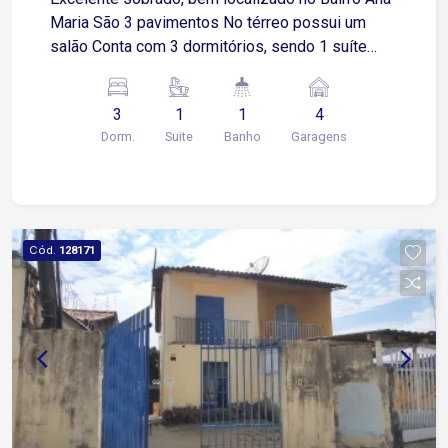
Maria São 3 pavimentos No térreo possui um
salão Conta com 3 dormitórios, sendo 1 suíte
Sala dois ambientes Cozinha com armários
Banheiro social Área de serviço Quintal 1 WC
3
1
1
4
social e 1 WC na cobertura onde fica a área
Dorm.
Suite
Banho
Garagens
gourmet. Área gourmet com churrasqueira 4
vagas de garagem, sendo 2 cobertas Portão
elétrico
Cód.
128171