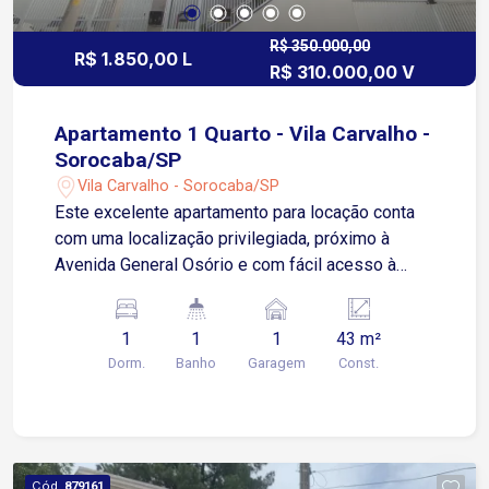
R$ 350.000,00
R$ 1.850,00 L
R$ 310.000,00 V
Apartamento 1 Quarto - Vila Carvalho -
Sorocaba/SP
Vila Carvalho - Sorocaba/SP
Este excelente apartamento para locação conta
com uma localização privilegiada, próximo à
Avenida General Osório e com fácil acesso à
Avenida Itavuvu, garantindo uma ótima
mobilidade para diversos pontos da cidade. O
1
1
1
43 m²
imóvel dispõe de uma sala ampla e bem
Dorm.
Banho
Garagem
Const.
iluminada, cozinha equipada com armários
modulados, lavanderia prática com armário, além
de um quarto com armário embutido que otimiza
o espaço. O banheiro conta com box blindex,
proporcionando modernidade e praticidade. O
Cód.
879161