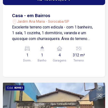
Casa - em Bairros
Jardim Ana Maria - Sorocaba/SP
Excelente terreno com edicula - com 1 banheiro,
1 sala, 1 cozinha, 1 dormitório, varanda e um
quiosque com churrasqueira. Área do terreno
312m². Bairro bem tranquilo perto do Carrefour
Sônia Maria
1
1
4
312 m²
Dorm.
Banho
Garagens
Terreno
Cód.
809951