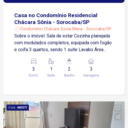
Casa no Condomínio Residencial
Chácara Sônia - Sorocaba/SP
Condomínio Chácara Sonia Maria - Sorocaba/SP
Sobre o imóvel: Sala de estar Cozinha planejada
com modulados completos, equipada com fogão
e coifa 3 quartos, sendo 1 suíte Lavabo Área
gourmet com churrasqueira Quintal amplo, com
excelente espaço externo 3 vagas de garagem
3
1
2
3
Ambientes climatizados com ar condicionado,
Dorm.
Suite
Banho
Garagens
garantindo conforto térmico Aquecimento a gás,
trazendo mais eficiência e comodidade A apenas
1 minuto da Avenida José Joaquim de Lacerda 5
minutos da Avenida Dr. Afonso Vergueiro,
importante eixo comercial 7 minutos da Avenida
Cód.
465071
Dom Aguirre, com ligação rápida a diversas
regiões Próxima às Avenidas Itavuvu e Ipanema,
com ampla oferta de comércios, supermercados,