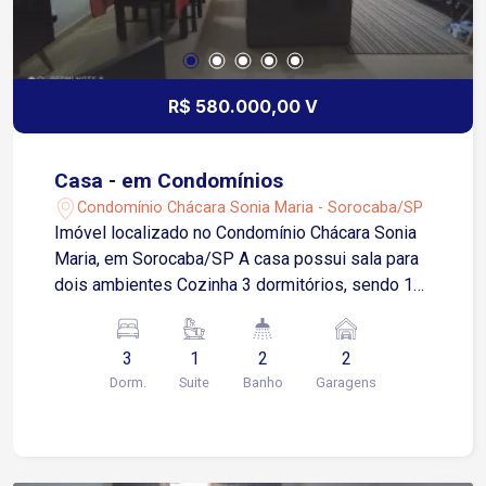
R$ 580.000,00 V
Casa - em Condomínios
Condomínio Chácara Sonia Maria - Sorocaba/SP
Imóvel localizado no Condomínio Chácara Sonia
Maria, em Sorocaba/SP A casa possui sala para
dois ambientes Cozinha 3 dormitórios, sendo 1
suíte 2 Banheiro social 2 vagas de garagem
cobertas Área gourmet com churrasqueira
3
1
2
2
integrada ( telhado retratil de 23 metros
Dorm.
Suite
Banho
Garagens
quadrados.) Possuí também Móveis planejados
nos banheiros, suíte e cozinha. Condomínio com
churrasqueira, piscina, espaço gourmet, quadra
poliesportiva, espaço verde e parque. O bairro