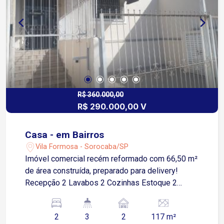
R$ 360.000,00
R$ 290.000,00 V
Casa - em Bairros
Vila Formosa - Sorocaba/SP
Imóvel comercial recém reformado com 66,50 m²
de área construída, preparado para delivery!
Recepção 2 Lavabos 2 Cozinhas Estoque 2
Vagas de garagem descobertas
2
3
2
117 m²