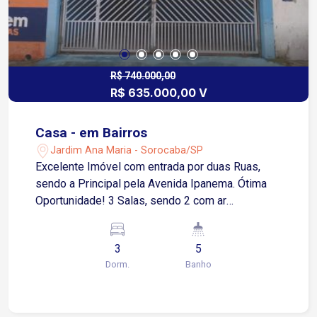
R$ 740.000,00
R$ 635.000,00 V
Casa - em Bairros
Jardim Ana Maria - Sorocaba/SP
Excelente Imóvel com entrada por duas Ruas,
sendo a Principal pela Avenida Ipanema. Ótima
Oportunidade! 3 Salas, sendo 2 com ar
condicionado Cozinha 3 Banheiros Área de
serviço Quintal Garagem coberta para 2 carros
3
5
Entrada Fundos: Rua Jerônimo da Veiga 3
Dorm.
Banho
Dormitórios 2 Salas Cozinha e copa 2 Banheiros
Área de serviço Garagem para 02 carros