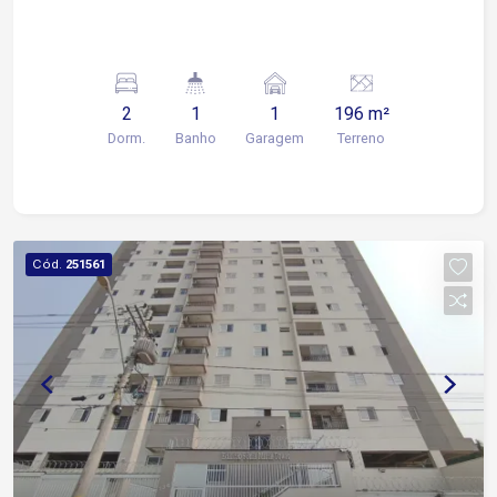
2
1
1
196 m²
Dorm.
Banho
Garagem
Terreno
Cód.
251561