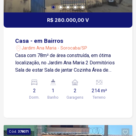
R$ 280.000,00 V
Casa - em Bairros
Jardim Ana Maria - Sorocaba/SP
Casa com 78m² de área construída, em ótima
localização, no Jardim Ana Maria 2 Dormitórios
Sala de estar Sala de jantar Cozinha Área de
serviço Quintal amplo Lavanderia 2 Garagens
descobertas Estuda proposta Agende sua visita.
2
1
2
214 m²
Fica a 5 minutos do centro de Sorocaba !
Dorm.
Banho
Garagens
Terreno
Cód.
378071