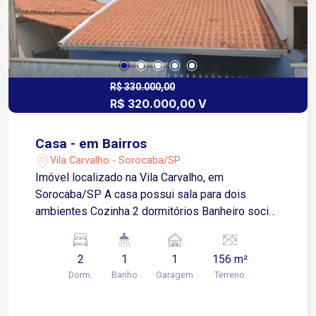
R$ 330.000,00
R$ 320.000,00 V
Casa - em Bairros
Vila Carvalho - Sorocaba/SP
Imóvel localizado na Vila Carvalho, em
Sorocaba/SP A casa possui sala para dois
ambientes Cozinha 2 dormitórios Banheiro social
com box blindex Área de serviço Quintal amplo
Edícula Porão 1 vaga de garagem descoberta O
2
1
1
156 m²
bairro fica próximo a diversas opções de
Dorm.
Banho
Garagem
Terreno
comércio e serviços, como supermercados,
escolas, farmácias e muito mais.