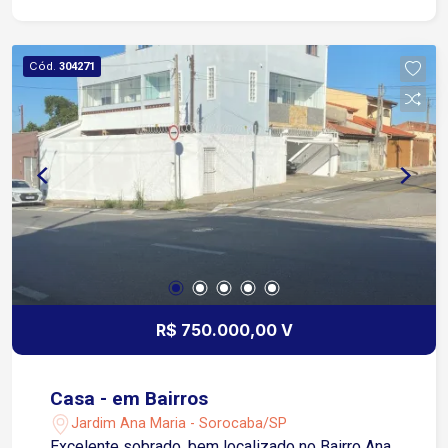
comerciais Fácil acesso às Faculdades
Anhanguera e Objetivo Rápido deslocamento para
a Zona Industrial e Rodovia Castelo Branco
Cód.
304271
Agende já a sua visita e surpreenda-se!
R$ 750.000,00 V
Casa - em Bairros
Jardim Ana Maria - Sorocaba/SP
Excelente sobrado, bem localizado no Bairro Ana