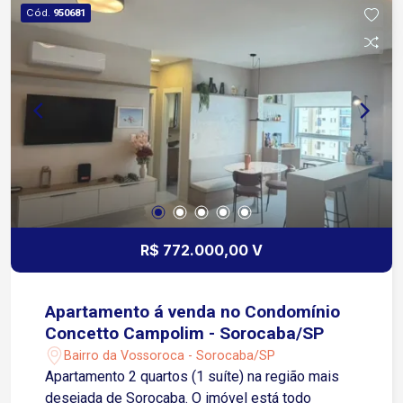
Imóveis Casas de alto padrão: Mansões e
Cód.
950681
residências modernas com projetos
arquitetônicos exclusivos.
R$ 772.000,00 V
Apartamento á venda no Condomínio
Concetto Campolim - Sorocaba/SP
Bairro da Vossoroca - Sorocaba/SP
Apartamento 2 quartos (1 suíte) na região mais
desejada de Sorocaba. O imóvel está todo