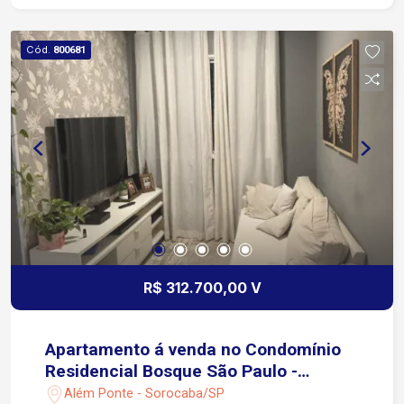
Cód.
800681
R$ 312.700,00 V
Apartamento á venda no Condomínio
Residencial Bosque São Paulo -
Sorocaba/SP
Além Ponte - Sorocaba/SP