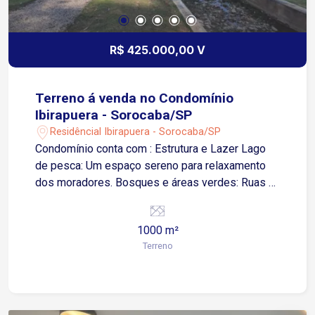
R$ 425.000,00 V
Terreno á venda no Condomínio
Ibirapuera - Sorocaba/SP
Residêncial Ibirapuera - Sorocaba/SP
Condomínio conta com : Estrutura e Lazer Lago
de pesca: Um espaço sereno para relaxamento
dos moradores. Bosques e áreas verdes: Ruas e
espaços arborizados com rica vegetação nativa.
Ambiente privativo: Baixa densidade populacional
1000 m²
devido ao número reduzido de terrenos.
Terreno
Segurança Portaria 24 horas: Controle de acesso
rigoroso e monitoramento contínuo. Vigilância:
Rondas e segurança interna especializada para
garantir a tranquilidade dos moradores. Perfil dos