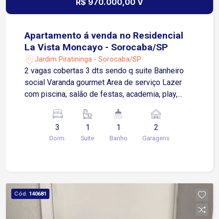
R$ 970.000,00 V
Apartamento á venda no Residencial
La Vista Moncayo - Sorocaba/SP
Jardim Piratininga - Sorocaba/SP
2 vagas cobertas 3 dts sendo q suite Banheiro
social Varanda gourmet Area de serviço Lazer
com piscina, salão de festas, academia, play,
espaço kids
3
1
1
2
Dorm.
Suite
Banho
Garagens
Cód.
140681