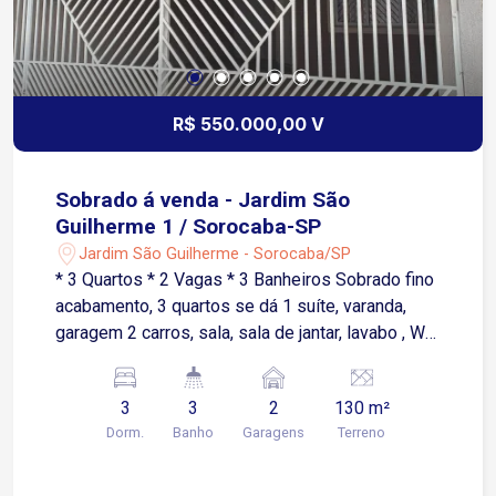
R$ 550.000,00 V
Sobrado á venda - Jardim São
Guilherme 1 / Sorocaba-SP
Jardim São Guilherme - Sorocaba/SP
* 3 Quartos * 2 Vagas * 3 Banheiros Sobrado fino
acabamento, 3 quartos se dá 1 suíte, varanda,
garagem 2 carros, sala, sala de jantar, lavabo , WC
social, cozinha, lavanderia, depósito, escritório,
gourmet, alarme , cerca elétrica, câmera, portão
3
3
2
130 m²
automático.
Dorm.
Banho
Garagens
Terreno