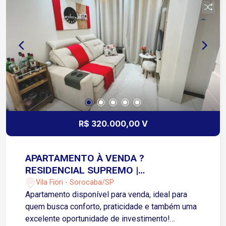
garantindo um excelente retorno sobre o
investimento
R$ 320.000,00 V
APARTAMENTO À VENDA ?
RESIDENCIAL SUPREMO |
SOROCABA/SP | VILA FIORE
Vila Fiori - Sorocaba/SP
Apartamento disponível para venda, ideal para
quem busca conforto, praticidade e também uma
excelente oportunidade de investimento!