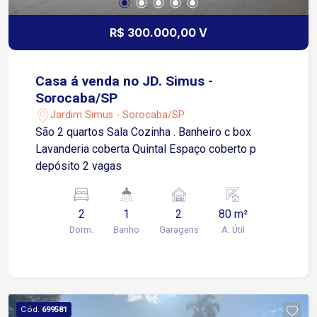
R$ 300.000,00 V
Casa á venda no JD. Simus -
Sorocaba/SP
Jardim Simus - Sorocaba/SP
São 2 quartos Sala Cozinha . Banheiro c box
Lavanderia coberta Quintal Espaço coberto p
depósito 2 vagas
2
1
2
80 m²
Dorm.
Banho
Garagens
A. Útil
Cód.
699581