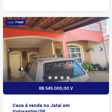
festas/mercadinho.
Cód.
710681
R$ 545.000,00 V
Casa á venda no Jataí em
Votorantim/SP