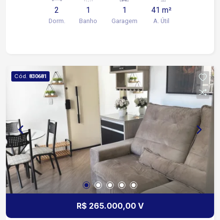
2
1
1
41 m²
Dorm.
Banho
Garagem
A. Útil
Cód.
830681
R$ 265.000,00 V