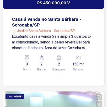
R$ 450.000,00 V
Casa á venda no Santa Bárbara -
Sorocaba/SP
Jardim Santa Bárbara - Sorocaba/SP
Excelente casa à venda Sala ampla 3 quartos c/
ar condicionado, sendo 1 deles reversível para
closet ou banheiro. Área de lazer Cozinha c/
armário 1 banheiro Garagem p/ 2 carros, coberta
c/ portão automatizado Quintal c/ lavanderia,
3
2
2
150 m²
despensa e 1 banheiro.
Dorm.
Banho
Garagens
Terreno
Cód.
099581