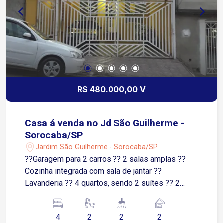
R$ 480.000,00 V
Casa á venda no Jd São Guilherme -
Sorocaba/SP
Jardim São Guilherme - Sorocaba/SP
??Garagem para 2 carros ?? 2 salas amplas ??
Cozinha integrada com sala de jantar ??
Lavanderia ?? 4 quartos, sendo 2 suítes ?? 2
banheiros sociais ?? Churrasqueira ?? Fogão a
lenha ?? Forno de pizza ?? Espaço mobiliado e
4
2
2
2
pronto para receber amigos e família