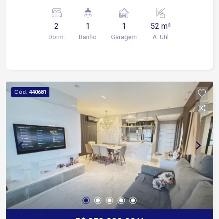
Detalhes do imóvel: 2 Quartos (quarto casal com
armário planejado completo) Sala aconchegante
2
1
1
52 m²
com painel planejado Cozinha com armário
Dorm.
Banho
Garagem
A. Útil
planejado 1 Banheiro com Box e armário
planejado Lavanderia com armário planejado e
cabideiro 1 vaga de garagem para carro e moto
Condomínio completo com lazer e segurança:
Churrasqueira Salão de festas Playground
Cód.
440681
Piscina adulto e infantil Mercadinho Portaria 24h
Segurança 24h Excelente opção para morar ou
investir com segurança e comodidade!