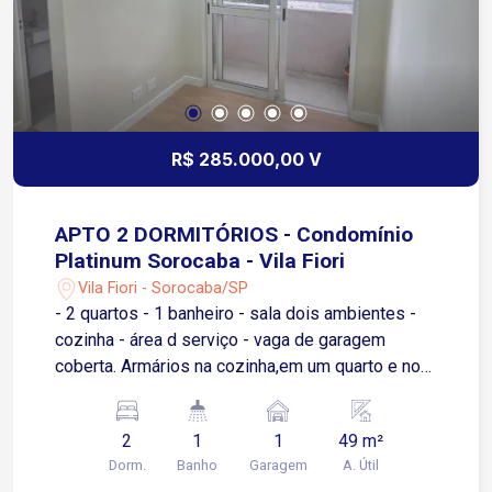
churrascos memoráveis com quem você ama. O
Condomínio Vila Grimaldi oferece toda a
segurança e tranquilidade que você e sua família
merecem. É a oportunidade ideal para quem
busca qualidade de vida em uma região
valorizada de Sorocaba
R$ 285.000,00 V
APTO 2 DORMITÓRIOS - Condomínio
Platinum Sorocaba - Vila Fiori
Vila Fiori - Sorocaba/SP
- 2 quartos - 1 banheiro - sala dois ambientes -
cozinha - área d serviço - vaga de garagem
coberta. Armários na cozinha,em um quarto e no
banheiro,; Box no banheiro; Apartamento possuií:
fechadura eletrônica, iluminação completa, sanca
2
1
1
49 m²
de gesso na sala. Área de lazer no condomínio:
Dorm.
Banho
Garagem
A. Útil
piscina/churrasqueira completa/salão de