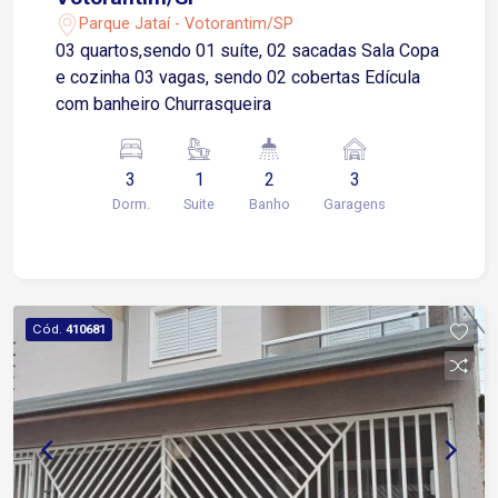
Parque Jataí - Votorantim/SP
03 quartos,sendo 01 suíte, 02 sacadas Sala Copa
e cozinha 03 vagas, sendo 02 cobertas Edícula
com banheiro Churrasqueira
3
1
2
3
Dorm.
Suite
Banho
Garagens
Cód.
410681