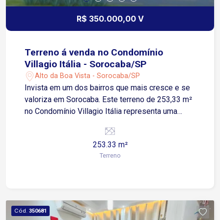
R$ 350.000,00 V
Terreno á venda no Condomínio
Villagio Itália - Sorocaba/SP
Alto da Boa Vista - Sorocaba/SP
Invista em um dos bairros que mais cresce e se
valoriza em Sorocaba. Este terreno de 253,33 m²
no Condomínio Villagio Itália representa uma
escolha sólida tanto para moradia quanto para
patrimônio. O Alto da Boa Vista consolidou-se
253.33 m²
como um polo de alta valorização, impulsionado
Terreno
pela infraestrutura em constante
desenvolvimento e pela proximidade com
instituições de ensino como FACENS e UNESP,
além do Parque Chico Mendes. Com topografia
plana, o lote facilita a execução imediata de
Cód.
350681
obras, otimizando custos de fundação e