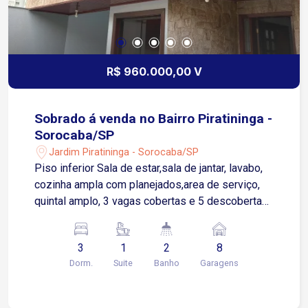
R$ 960.000,00 V
Sobrado á venda no Bairro Piratininga -
Sorocaba/SP
Jardim Piratininga - Sorocaba/SP
Piso inferior Sala de estar,sala de jantar, lavabo,
cozinha ampla com planejados,area de serviço,
quintal amplo, 3 vagas cobertas e 5 descobertas
Piso superior: 3 quartos sendo 1 suíte com
closet, varanda e hidro e wc social
3
1
2
8
Dorm.
Suite
Banho
Garagens