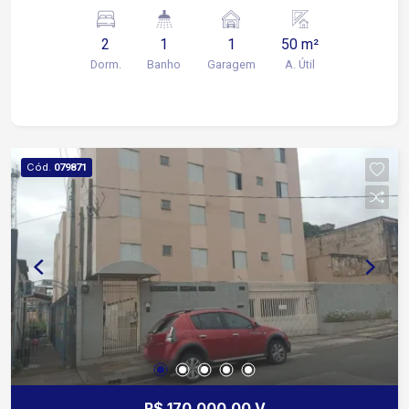
Playground Salão de festas
2
1
1
50 m²
Dorm.
Banho
Garagem
A. Útil
Cód.
079871
R$ 170.000,00 V