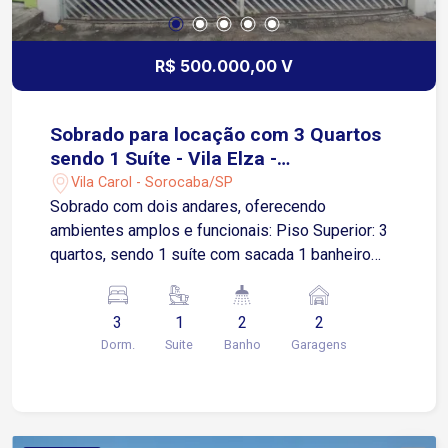
descanso e redário, ideais para momentos de
lazer e relaxamento Quiosque para convivência e
confraternizações Mini mercado interno, trazendo
R$ 500.000,00 V
mais comodidade aos moradores Bicicletário
Portaria 24 horas Agende já sua visita!
Sobrado para locação com 3 Quartos
sendo 1 Suíte - Vila Elza -
Sorocaba/SP
Vila Carol - Sorocaba/SP
Sobrado com dois andares, oferecendo
ambientes amplos e funcionais: Piso Superior: 3
quartos, sendo 1 suíte com sacada 1 banheiro
social Piso Inferior: Ampla sala de estar e TV
integradas 1 banheiro social Área de luz Cozinha
3
1
2
2
e sala de jantar integradas Nos fundos: 1
Dorm.
Suite
Banho
Garagens
dormitório adicional Lavanderia Lavabo Garagem
coberta para 2 carros com portão automático.
Localização estratégica na Vila Elza -
Sorocaba/SP Aproximadamente 3 minutos da
Avenida Itavuvu Cerca de 5 minutos da Avenida