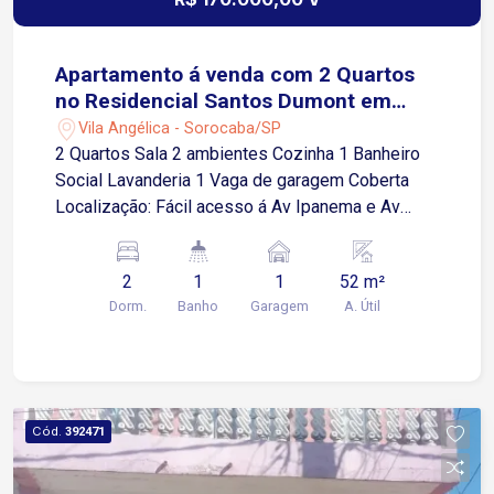
Apartamento á venda com 2 Quartos
no Residencial Santos Dumont em
Sorocaba -SP
Vila Angélica - Sorocaba/SP
2 Quartos Sala 2 ambientes Cozinha 1 Banheiro
Social Lavanderia 1 Vaga de garagem Coberta
Localização: Fácil acesso á Av Ipanema e Av
Itavuvu, próximo á supermercados, restaurantes,
farmácia, hospital e comércio em geral
2
1
1
52 m²
Dorm.
Banho
Garagem
A. Útil
Cód.
392471