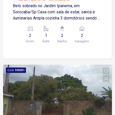
Belo sobrado no Jardim Ipanema, em
Sorocaba/Sp Casa com sala de estar, sanca e
iluminarias Ampla cozinha 3 dormitórios sendo 1
suíte 2 banheiros sociais com box e armários
Área gourmet com churrasqueira integrada Área
2
1
2
2
de serviço 2 vagas de garagem cobertas Imóvel
Dorm.
Suite
Banho
Garagens
com pé direito alto 2,80 m² Aceita financiamento
Cód.
593351