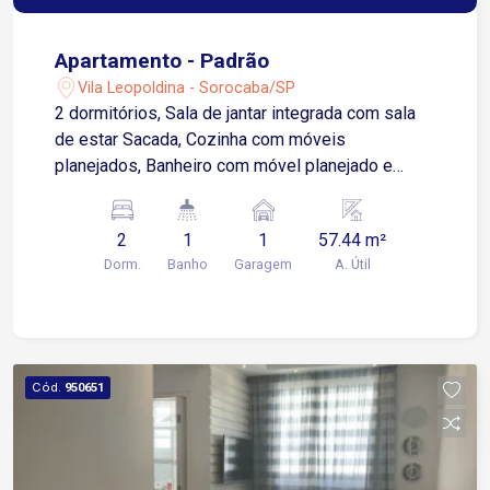
Apartamento - Padrão
Vila Leopoldina - Sorocaba/SP
2 dormitórios, Sala de jantar integrada com sala
de estar Sacada, Cozinha com móveis
planejados, Banheiro com móvel planejado e
espelho bisotê Box de vidro temperado fumê
Lavanderia 1 Vaga de garagem com portão
2
1
1
57.44 m²
automático. O condomínio possui câmeras de
Dorm.
Banho
Garagem
A. Útil
segurança, interfone, gás natural e hidrômetro
individual.Ótima localização, próximo do Tauste
Itavuvu, Carrefour Sônia Maria, à 5 minutos do
Pronto Atendimento Zona Norte e à 8 minutos do
centro.
Cód.
950651