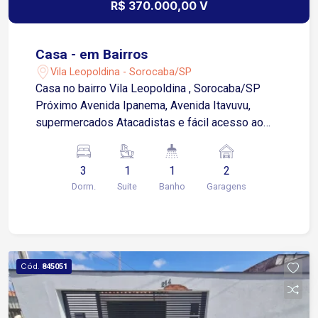
R$ 370.000,00 V
Casa - em Bairros
Vila Leopoldina - Sorocaba/SP
Casa no bairro Vila Leopoldina , Sorocaba/SP
Próximo Avenida Ipanema, Avenida Itavuvu,
supermercados Atacadistas e fácil acesso ao
Shopping Cidade e Centro da cidade 3
Dormitórios sendo 1 suíte Sala de estar Cozinha
3
1
1
2
Banheiro social Área de serviço Lavanderia Área
Dorm.
Suite
Banho
Garagens
gourmet com churrasqueira, fogão a lenha 2 Vaga
de garagem sendo 1 coberta Edícula com 1
dormitório, banheiro e cozinha
Cód.
845051