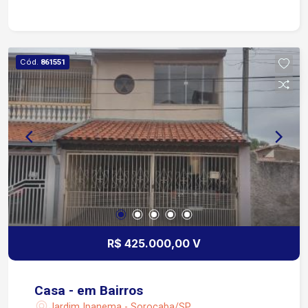
fitness, espaço gourmet, playground e espaço
zen. O bairro Vila Carol é referência em
infraestrutura comercial e fácil acesso.
Cód.
861551
R$ 425.000,00 V
Casa - em Bairros
Jardim Ipanema - Sorocaba/SP