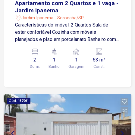
Apartamento com 2 Quartos e 1 vaga -
Jardim Ipanema
Jardim Ipanema - Sorocaba/SP
Características do imóvel: 2 Quartos Sala de
estar confortável Cozinha com móveis
planejados e piso em porcelanato Banheiro com
box, armário e piso em porcelanato 1 vaga
coberta Infraestrutura do condomínio: Portaria 24
2
1
1
53 m²
horas Salão de festas Playground Churrasqueira
Dorm.
Banho
Garagem
Const.
Localização: Imóvel localizado em travessa da
Avenida Ipanema, com fácil acesso ao Aeroporto
de Sorocaba, hospital, supermercados, shopping,
farmácia e bancos. Região com excelente
infraestrutura e mobilidade. Entre em contato e
Cód.
157961
agende uma visita.