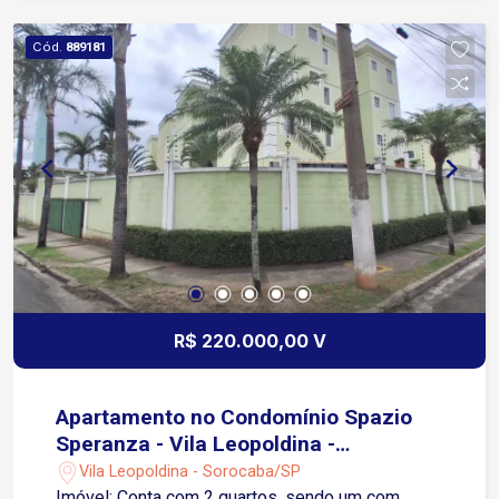
Cód.
889181
R$ 220.000,00 V
Apartamento no Condomínio Spazio
Speranza - Vila Leopoldina -
Sorocaba/SP
Vila Leopoldina - Sorocaba/SP
Imóvel: Conta com 2 quartos, sendo um com