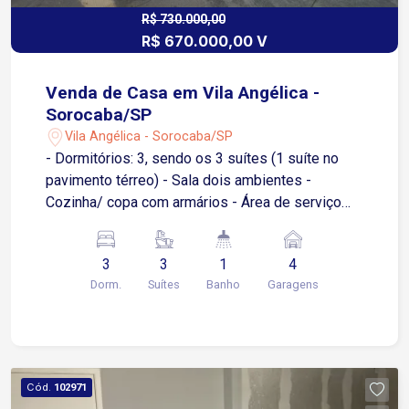
R$ 730.000,00
R$ 670.000,00 V
Venda de Casa em Vila Angélica -
Sorocaba/SP
Vila Angélica - Sorocaba/SP
- Dormitórios: 3, sendo os 3 suítes (1 suíte no
pavimento térreo) - Sala dois ambientes -
Cozinha/ copa com armários - Área de serviço
com armários - Garagens: 4 vagas, sendo 2
cobertas e 2 descobertas - 1 Cômodo e 1 WC
3
3
1
4
nos fundos Esta é uma excelente oportunidade
Dorm.
Suítes
Banho
Garagens
para quem busca conforto e espaço em uma das
melhores localizações de Sorocaba. A casa conta
com 3 suítes amplas, ideal para famílias, além de
4 vagas de garagem, proporcionando praticidade
e segurança. Entre em contato para mais
Cód.
102971
informações ou para agendar uma visita!