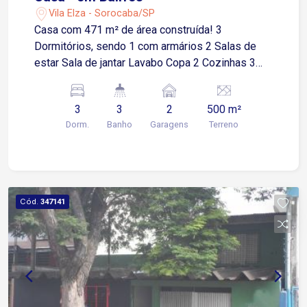
Vila Elza - Sorocaba/SP
Casa com 471 m² de área construída! 3
Dormitórios, sendo 1 com armários 2 Salas de
estar Sala de jantar Lavabo Copa 2 Cozinhas 3
Banheiro sociais Área de serviço Lavanderia 2
Vagas de garagem cobertas * Ótimo terreno, com
3
3
2
500 m²
possibilidade para construção de prédio!
Dorm.
Banho
Garagens
Terreno
Cód.
347141