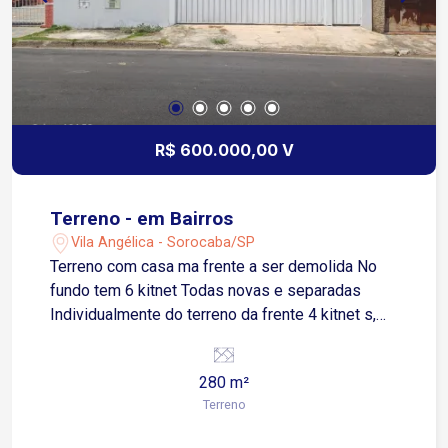
R$ 600.000,00 V
Terreno - em Bairros
Vila Angélica - Sorocaba/SP
Terreno com casa ma frente a ser demolida No
fundo tem 6 kitnet Todas novas e separadas
Individualmente do terreno da frente 4 kitnet s,
endo 600 reais mensais Cada uma possui 16 m²
Sendo 1 cozinha Banheiros e quartos Lavanderia
280 m²
coberta Todas pré mobiliadas
Terreno