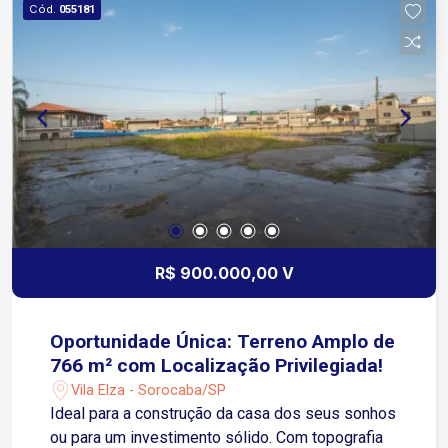
Cód.
055181
Ipanema Em torno de 10 minutos do Centro de
Sorocaba Próximo a supermercados, escolas,
farmácias e comércios em geral Bairro com
infraestrutura completa e fácil acesso às
principais vias da cidade, proporcionando
mobilidade e praticidade no dia a dia. Entre em
contato para mais informações e agende sua
visita!
R$ 900.000,00 V
Oportunidade Única: Terreno Amplo de
766 m² com Localização Privilegiada!
Vila Elza - Sorocaba/SP
Ideal para a construção da casa dos seus sonhos
ou para um investimento sólido. Com topografia